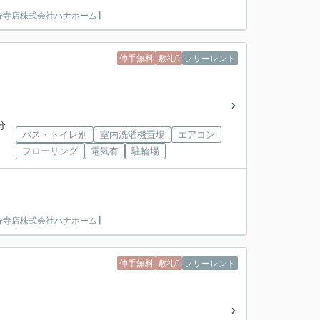
分寺店株式会社ハナホーム】
仲手無料
敷礼0
フリーレント
分
バス・トイレ別
室内洗濯機置場
エアコン
フローリング
電気有
駐輪場
分寺店株式会社ハナホーム】
仲手無料
敷礼0
フリーレント