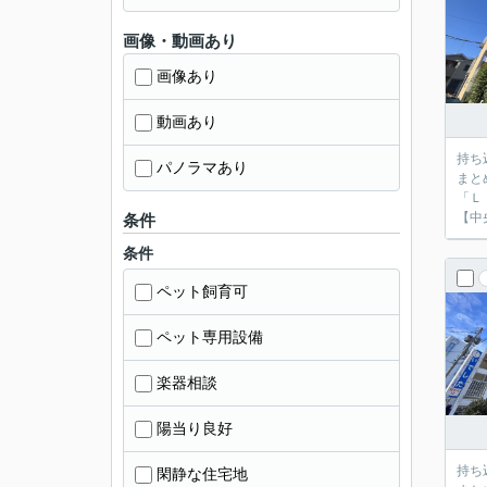
画像・動画あり
画像あり
動画あり
持ち
パノラマあり
まと
「Ｌ
【中
条件
条件
ペット飼育可
ペット専用設備
楽器相談
陽当り良好
持ち
閑静な住宅地