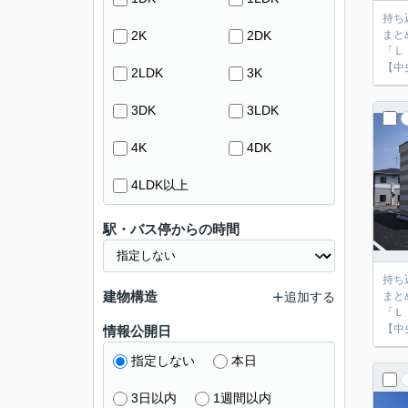
持ち
2K
2DK
まと
「Ｌ
【中
2LDK
3K
3DK
3LDK
4K
4DK
4LDK以上
駅・バス停からの時間
持ち
建物構造
追加する
まと
「Ｌ
【中
情報公開日
指定しない
本日
3日以内
1週間以内