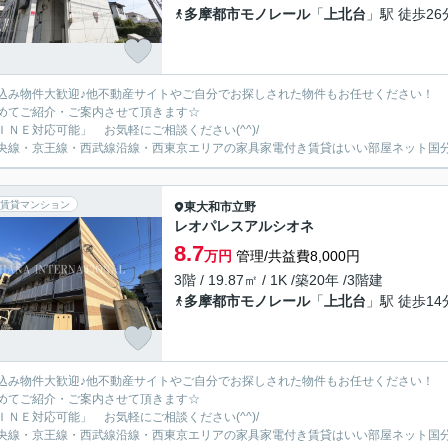
多摩都市モノレール
「
上北台
」駅 徒歩26
込み物件大歓迎♪他不動産サイトやご自分でお探しされた物件もお任せください！
めてご紹介・ご案内させて頂きます☆
ＩＮＥ対応可能」 お気軽にご相談ください(^^)/
央線・京王線・西武線沿線・西東京エリアの家具家電付き賃貸はいい部屋ネット国
賃貸マンション
東大和市
立野
レオパレスアルシオネ
8.7
万円
管理/共益費8,000円
3階 / 19.87㎡ / 1K /築20年 /3階建
多摩都市モノレール
「
上北台
」駅 徒歩14
込み物件大歓迎♪他不動産サイトやご自分でお探しされた物件もお任せください！
めてご紹介・ご案内させて頂きます☆
ＩＮＥ対応可能」 お気軽にご相談ください(^^)/
央線・京王線・西武線沿線・西東京エリアの家具家電付き賃貸はいい部屋ネット国