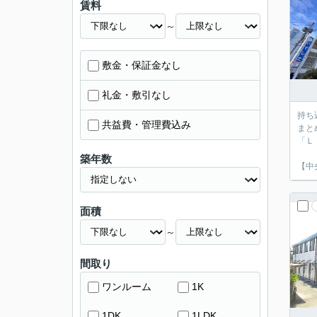
賃料
～
敷金・保証金なし
礼金・敷引なし
持ち
共益費・管理費込み
まと
「Ｌ
築年数
【中
面積
～
間取り
ワンルーム
1K
1DK
1LDK