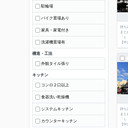
駐輪場
バイク置場あり
持ち
家具・家電付き
まと
「Ｌ
洗濯機置場有
【中
構造・工法
外観タイル張り
キッチン
コンロ２口以上
食器洗い乾燥機
システムキッチン
持ち
まと
「Ｌ
カウンターキッチン
【中