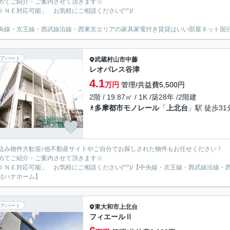
めてご紹介・ご案内させて頂きます☆
ＩＮＥ対応可能」 お気軽にご相談ください(^^)/
央線・京王線・西武線沿線・西東京エリアの家具家電付き賃貸はいい部屋ネット国
アパート
武蔵村山市
中藤
レオパレス谷津
4.1
万円
管理/共益費5,500円
2階 / 19.87㎡ / 1K /築28年 /2階建
多摩都市モノレール
「
上北台
」駅 徒歩31
込み物件大歓迎♪他不動産サイトやご自分でお探しされた物件もお任せください！
めてご紹介・ご案内させて頂きます☆
ＩＮＥ対応可能」 お気軽にご相談ください(^^)/【中央線・京王線・西武線沿線
社ハナホーム】
アパート
東大和市
上北台
フィエールⅡ