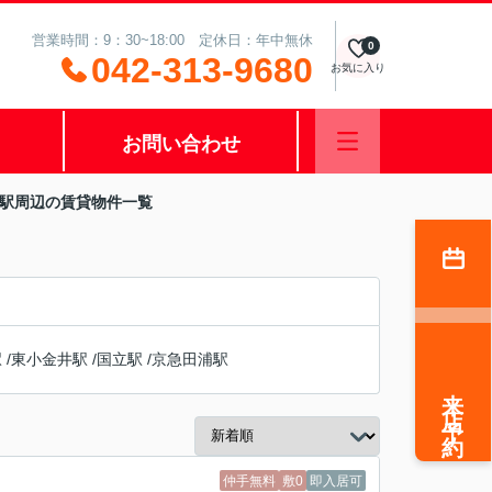
営業時間：9：30~18:00 定休日：年中無休
0
042-313-9680
お気に入り
お問い合わせ
台駅周辺の賃貸物件一覧
駅
/
東小金井駅
/
国立駅
/
京急田浦駅
来店予約
仲手無料
敷0
即入居可