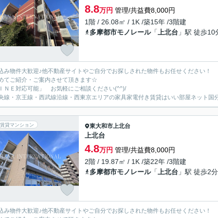
8.8
万円
管理/共益費8,000円
1階 / 26.08㎡ / 1K /築15年 /3階建
多摩都市モノレール
「
上北台
」駅 徒歩10
込み物件大歓迎♪他不動産サイトやご自分でお探しされた物件もお任せください！
めてご紹介・ご案内させて頂きます☆
ＩＮＥ対応可能」 お気軽にご相談ください(^^)/
央線・京王線・西武線沿線・西東京エリアの家具家電付き賃貸はいい部屋ネット国
賃貸マンション
東大和市
上北台
上北台
4.8
万円
管理/共益費8,000円
2階 / 19.87㎡ / 1K /築22年 /3階建
多摩都市モノレール
「
上北台
」駅 徒歩2分
込み物件大歓迎♪他不動産サイトやご自分でお探しされた物件もお任せください！