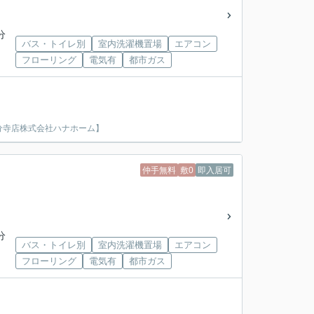
分
バス・トイレ別
室内洗濯機置場
エアコン
フローリング
電気有
都市ガス
分寺店株式会社ハナホーム】
仲手無料
敷0
即入居可
分
バス・トイレ別
室内洗濯機置場
エアコン
フローリング
電気有
都市ガス