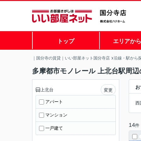
トップ
エリアか
｜国分寺の賃貸｜いい部屋ネット国分寺店
沿線・駅から
多摩都市モノレール 上北台駅周辺
お
上北台
変更
アパート
西
マンション
14
件
一戸建て