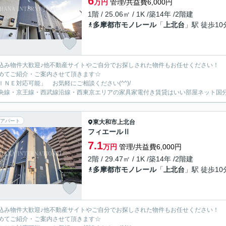
6
万円
管理/共益費6,000円
1階 / 25.06㎡ / 1K /築14年 /2階建
多摩都市モノレール
「
上北台
」駅 徒歩10
込み物件大歓迎♪他不動産サイトやご自分でお探しされた物件もお任せください！
めてご紹介・ご案内させて頂きます☆
ＩＮＥ対応可能」 お気軽にご相談ください(^^)/
央線・京王線・西武線沿線・西東京エリアの家具家電付き賃貸はいい部屋ネット国
アパート
東大和市
上北台
フィエールⅡ
7.1
万円
管理/共益費6,000円
2階 / 29.47㎡ / 1K /築14年 /2階建
多摩都市モノレール
「
上北台
」駅 徒歩10
込み物件大歓迎♪他不動産サイトやご自分でお探しされた物件もお任せください！
めてご紹介・ご案内させて頂きます☆