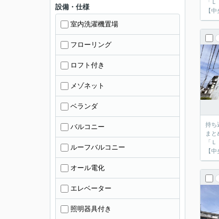
「Ｌ
設備・仕様
【中
室内洗濯機置場
フローリング
ロフト付き
メゾネット
ベランダ
持ち
バルコニー
まと
「Ｌ
ルーフバルコニー
【中
オール電化
エレベーター
照明器具付き