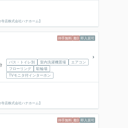
分寺店株式会社ハナホーム】
仲手無料
敷0
即入居可
バス・トイレ別
室内洗濯機置場
エアコン
分
フローリング
駐輪場
TVモニタ付インターホン
分寺店株式会社ハナホーム】
仲手無料
敷0
即入居可