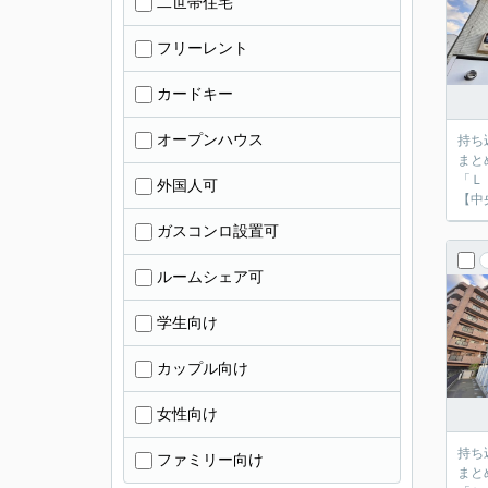
二世帯住宅
フリーレント
カードキー
オープンハウス
持ち
まと
「Ｌ
外国人可
【中
ガスコンロ設置可
ルームシェア可
学生向け
カップル向け
女性向け
持ち
ファミリー向け
まと