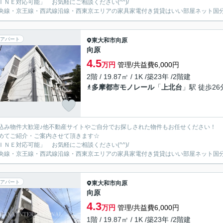
ＩＮＥ対応可能」 お気軽にご相談ください(^^)/
央線・京王線・西武線沿線・西東京エリアの家具家電付き賃貸はいい部屋ネット国
アパート
東大和市
向原
向原
4.5
万円
管理/共益費6,000円
2階 / 19.87㎡ / 1K /築23年 /2階建
多摩都市モノレール
「
上北台
」駅 徒歩26
込み物件大歓迎♪他不動産サイトやご自分でお探しされた物件もお任せください！
めてご紹介・ご案内させて頂きます☆
ＩＮＥ対応可能」 お気軽にご相談ください(^^)/
央線・京王線・西武線沿線・西東京エリアの家具家電付き賃貸はいい部屋ネット国
アパート
東大和市
向原
向原
4.3
万円
管理/共益費6,000円
1階 / 19.87㎡ / 1K /築23年 /2階建