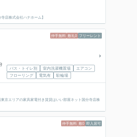
分寺店株式会社ハナホーム】
仲手無料
敷礼0
フリーレント
分
バス・トイレ別
室内洗濯機置場
エアコン
フローリング
電気有
駐輪場
・西東京エリアの家具家電付き賃貸はいい部屋ネット国分寺店株
仲手無料
敷0
即入居可