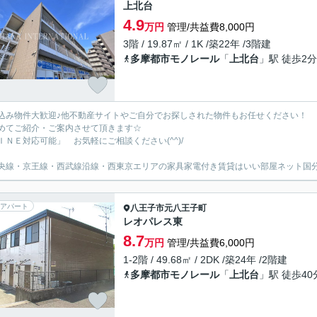
上北台
4.9
万円
管理/共益費8,000円
3階 / 19.87㎡ / 1K /築22年 /3階建
多摩都市モノレール
「
上北台
」駅 徒歩2分
込み物件大歓迎♪他不動産サイトやご自分でお探しされた物件もお任せください！
めてご紹介・ご案内させて頂きます☆
ＩＮＥ対応可能」 お気軽にご相談ください(^^)/
央線・京王線・西武線沿線・西東京エリアの家具家電付き賃貸はいい部屋ネット国
アパート
八王子市
元八王子町
レオパレス東
8.7
万円
管理/共益費6,000円
1-2階 / 49.68㎡ / 2DK /築24年 /2階建
多摩都市モノレール
「
上北台
」駅 徒歩40