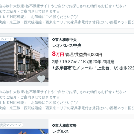
込み物件大歓迎♪他不動産サイトやご自分でお探しされた物件もお任せください！
めてご紹介・ご案内させて頂きます☆
ＩＮＥ対応可能」 お気軽にご相談ください(^^)/
央線・京王線・西武線沿線・西東京エリアの家具家電付き賃貸はいい部屋ネット国
アパート
東大和市
中央
レオパレス中央
8
万円
管理/共益費6,000円
2階 / 19.87㎡ / 1K /築20年 /3階建
多摩都市モノレール
「
上北台
」駅 徒歩22
込み物件大歓迎♪他不動産サイトやご自分でお探しされた物件もお任せください！
めてご紹介・ご案内させて頂きます☆
ＩＮＥ対応可能」 お気軽にご相談ください(^^)/
央線・京王線・西武線沿線・西東京エリアの家具家電付き賃貸はいい部屋ネット国
賃貸マンション
東大和市
立野
レグルス