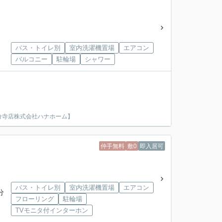
バス・トイレ別
室内洗濯機置場
エアコン
バルコニー
駐輪場
シャワー
分寺店株式会社ハナホーム】
仲手無料
敷0
即入居可
バス・トイレ別
室内洗濯機置場
エアコン
分
フローリング
駐輪場
TVモニタ付インターホン