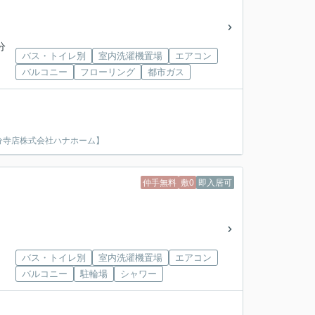
分
バス・トイレ別
室内洗濯機置場
エアコン
バルコニー
フローリング
都市ガス
分寺店株式会社ハナホーム】
仲手無料
敷0
即入居可
バス・トイレ別
室内洗濯機置場
エアコン
バルコニー
駐輪場
シャワー