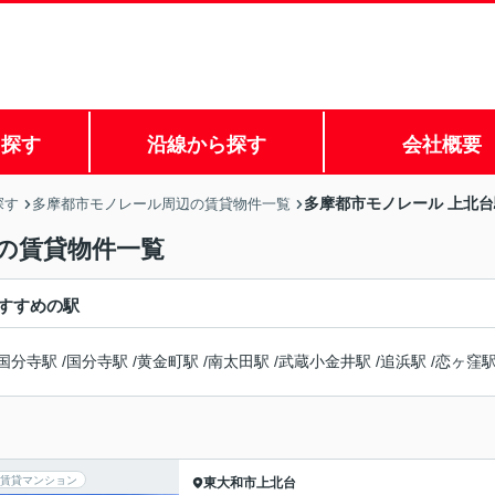
ら探す
沿線から探す
会社概要
多摩都市モノレール 上北
探す
多摩都市モノレール周辺の賃貸物件一覧
の賃貸物件一覧
すすめの駅
国分寺駅
/
国分寺駅
/
黄金町駅
/
南太田駅
/
武蔵小金井駅
/
追浜駅
/
恋ヶ窪
賃貸マンション
東大和市
上北台