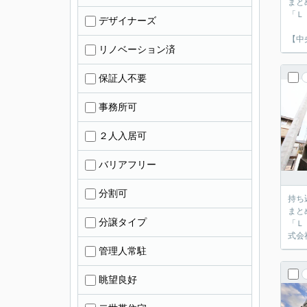
まと
「Ｌ
デザイナーズ
【中
リノベーション済
保証人不要
事務所可
２人入居可
バリアフリー
分割可
持ち
まと
分譲タイプ
「Ｌ
式会
管理人常駐
眺望良好