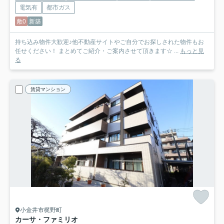
電気有
都市ガス
敷0
新築
持ち込み物件大歓迎♪他不動産サイトやご自分でお探しされた物件もお
任せください！ まとめてご紹介・ご案内させて頂きます☆ ...
もっと見
る
賃貸マンション
小金井市梶野町
カーサ・ファミリオ