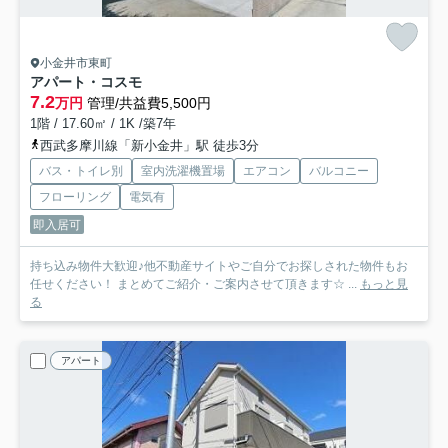
小金井市東町
アパート・コスモ
7.2
万円
管理/共益費5,500円
1階 / 17.60㎡ / 1K /築7年
西武多摩川線「新小金井」駅 徒歩3分
バス・トイレ別
室内洗濯機置場
エアコン
バルコニー
フローリング
電気有
即入居可
持ち込み物件大歓迎♪他不動産サイトやご自分でお探しされた物件もお
任せください！ まとめてご紹介・ご案内させて頂きます☆ ...
もっと見
る
アパート