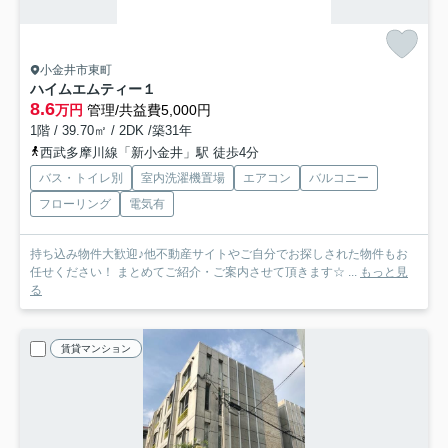
小金井市東町
ハイムエムティー１
8.6
万円
管理/共益費5,000円
1階 / 39.70㎡ / 2DK /築31年
西武多摩川線「新小金井」駅 徒歩4分
バス・トイレ別
室内洗濯機置場
エアコン
バルコニー
フローリング
電気有
持ち込み物件大歓迎♪他不動産サイトやご自分でお探しされた物件もお
任せください！ まとめてご紹介・ご案内させて頂きます☆ ...
もっと見
る
賃貸マンション