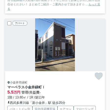
持ち込み物件大歓迎♪他不動産サイトやご自分でお探しされた物件もお
任せください！ まとめてご紹介・ご案内させて頂きます☆ ...
もっと見
る
アパート
小金井市緑町
マーベラス小金井緑町Ⅰ
5.5
万円
管理/共益費-
1階 / 13.80㎡ / 1R /築11年
西武多摩川線「新小金井」駅 徒歩25分
バス・トイレ別
室内洗濯機置場
エアコン
フローリング