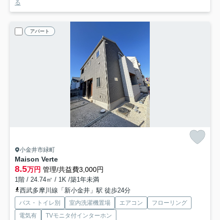
る
アパート
小金井市緑町
Maison Verte
8.5
万円
管理/共益費3,000円
1階 / 24.74㎡ / 1K /築1年未満
西武多摩川線「新小金井」駅 徒歩24分
バス・トイレ別
室内洗濯機置場
エアコン
フローリング
電気有
TVモニタ付インターホン