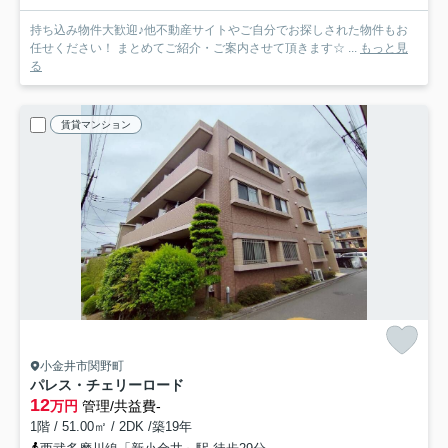
持ち込み物件大歓迎♪他不動産サイトやご自分でお探しされた物件もお
任せください！ まとめてご紹介・ご案内させて頂きます☆ ...
もっと見
る
賃貸マンション
小金井市関野町
パレス・チェリーロード
12
万円
管理/共益費-
1階 / 51.00㎡ / 2DK /築19年