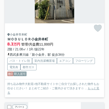
小金井市本町
ＭＯＤＵＬＯＲ小金井本町
8.3
万円
管理/共益費11,000円
2階 / 21.08㎡ / 1R /築22年
西武多摩川線「新小金井」駅 徒歩34分
バス・トイレ別
室内洗濯機置場
エアコン
フローリング
電気有
都市ガス
敷0
即入居可
持ち込み物件大歓迎♪他不動産サイトやご自分でお探しされた物件もお
任せください！ まとめてご紹介・ご案内させて頂きます☆ ...
もっと見
る
アパート