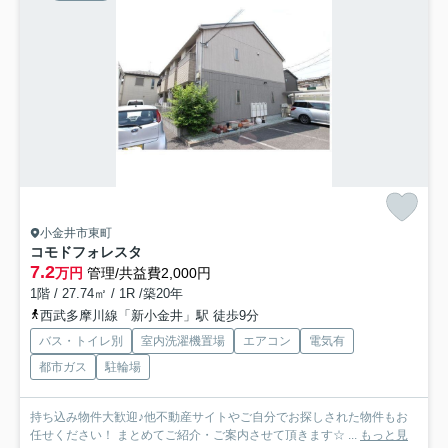
小金井市東町
コモドフォレスタ
7.2
万円
管理/共益費2,000円
1階 / 27.74㎡ / 1R /築20年
西武多摩川線「新小金井」駅 徒歩9分
バス・トイレ別
室内洗濯機置場
エアコン
電気有
都市ガス
駐輪場
持ち込み物件大歓迎♪他不動産サイトやご自分でお探しされた物件もお
任せください！ まとめてご紹介・ご案内させて頂きます☆ ...
もっと見