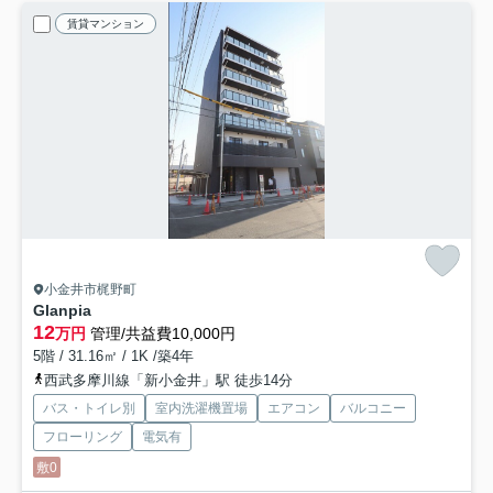
賃貸マンション
小金井市梶野町
Glanpia
12
万円
管理/共益費10,000円
5階 / 31.16㎡ / 1K /築4年
西武多摩川線「新小金井」駅 徒歩14分
バス・トイレ別
室内洗濯機置場
エアコン
バルコニー
フローリング
電気有
敷0