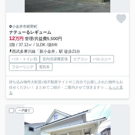
小金井市梶野町
ナテューるレギューム
12
万円
管理/共益費5,500円
1階 / 37.12㎡ / 1LDK /築6年
西武多摩川線「新小金井」駅 徒歩21分
バス・トイレ別
室内洗濯機置場
エアコン
バルコニー
フローリング
電気有
持ち込み物件大歓迎♪他不動産サイトやご自分でお探しされた物件もお
任せください！ まとめてご紹介・ご案内させて頂きます☆ ...
もっと見
る
一戸建て