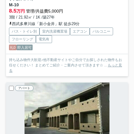
M-10
8.5
万円
管理/共益費5,000円
3階 / 21.92㎡ / 1K /築27年
西武多摩川線「新小金井」駅 徒歩29分
バス・トイレ別
室内洗濯機置場
エアコン
バルコニー
フローリング
電気有
礼0
即入居可
持ち込み物件大歓迎♪他不動産サイトやご自分でお探しされた物件もお
任せください！ まとめてご紹介・ご案内させて頂きます☆ ...
もっと見
る
アパート