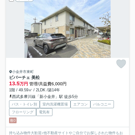
小金井市東町
ビバーチェ 美松
13.5
万円
管理/共益費6,000円
1階 / 49.59㎡ / 2LDK /築14年
西武多摩川線「新小金井」駅 徒歩5分
バス・トイレ別
室内洗濯機置場
エアコン
バルコニー
フローリング
電気有
敷0
持ち込み物件大歓迎♪他不動産サイトやご自分でお探しされた物件もお