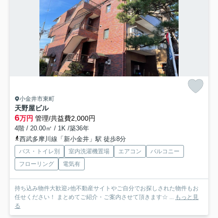
小金井市東町
天野屋ビル
6
万円
管理/共益費2,000円
4階 / 20.00㎡ / 1K /築36年
西武多摩川線「新小金井」駅 徒歩8分
バス・トイレ別
室内洗濯機置場
エアコン
バルコニー
フローリング
電気有
持ち込み物件大歓迎♪他不動産サイトやご自分でお探しされた物件もお
任せください！ まとめてご紹介・ご案内させて頂きます☆ ...
もっと見
る