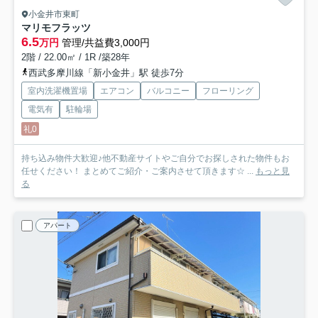
小金井市東町
マリモフラッツ
6.5
万円
管理/共益費3,000円
2階 / 22.00㎡ / 1R /築28年
西武多摩川線「新小金井」駅 徒歩7分
室内洗濯機置場
エアコン
バルコニー
フローリング
電気有
駐輪場
礼0
持ち込み物件大歓迎♪他不動産サイトやご自分でお探しされた物件もお
任せください！ まとめてご紹介・ご案内させて頂きます☆ ...
もっと見
る
アパート