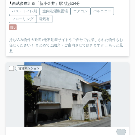
西武多摩川線「新小金井」駅 徒歩34分
バス・トイレ別
室内洗濯機置場
エアコン
バルコニー
フローリング
電気有
敷0
持ち込み物件大歓迎♪他不動産サイトやご自分でお探しされた物件もお
任せください！ まとめてご紹介・ご案内させて頂きます☆ ...
もっと見
る
賃貸マンション