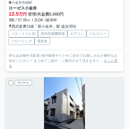
小金井市緑町
ローゼス小金井
12.5
万円
管理/共益費5,000円
3階 / 57.00㎡ / 2LDK /築36年
西武多摩川線「新小金井」駅 徒歩30分
バス・トイレ別
室内洗濯機置場
エアコン
バルコニー
フローリング
電気有
持ち込み物件大歓迎♪他不動産サイトやご自分でお探しされた物件もお
任せください！ まとめてご紹介・ご案内させて頂きます☆ ...
もっと見
る
アパート