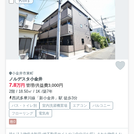
アパート
小金井市東町
ノルデスタ小金井
7.8
万円
管理/共益費3,000円
2階 / 18.50㎡ / 1K /築7年
西武多摩川線「新小金井」駅 徒歩3分
バス・トイレ別
室内洗濯機置場
エアコン
バルコニー
フローリング
電気有
敷0