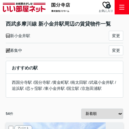
0
お気に入り
西武多摩川線 新小金井駅周辺の賃貸物件一覧
新小金井駅
変更
募集中
変更
おすすめの駅
西国分寺駅
/
国分寺駅
/
黄金町駅
/
南太田駅
/
武蔵小金井駅
/
追浜駅
/
恋ヶ窪駅
/
東小金井駅
/
国立駅
/
京急田浦駅
54
件
アパート