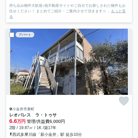
持ち込み物件大歓迎♪他不動産サイトやご自分でお探しされた物件もお
任せください！ まとめてご紹介・ご案内させて頂きます☆ ...
もっと見
る
アパート
小金井市東町
レオパレス ラ・トゥサ
6.6
万円
管理/共益費6,000円
2階 / 19.87㎡ / 1K /築17年
西武多摩川線「新小金井」駅 徒歩10分