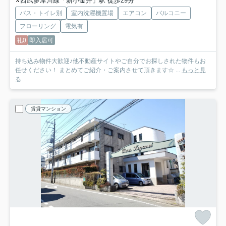
西武多摩川線「新小金井」駅 徒歩29分
バス・トイレ別
室内洗濯機置場
エアコン
バルコニー
フローリング
電気有
礼0
即入居可
持ち込み物件大歓迎♪他不動産サイトやご自分でお探しされた物件もお
任せください！ まとめてご紹介・ご案内させて頂きます☆ ...
もっと見
る
賃貸マンション