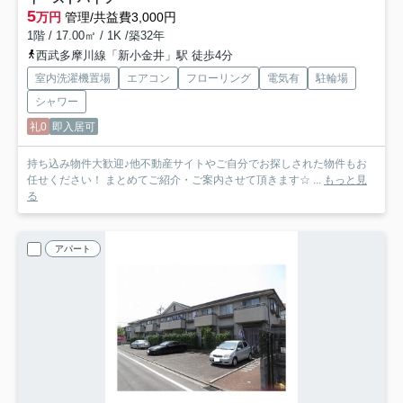
5
万円
管理/共益費3,000円
1階 / 17.00㎡ / 1K /築32年
西武多摩川線「新小金井」駅 徒歩4分
室内洗濯機置場
エアコン
フローリング
電気有
駐輪場
シャワー
礼0
即入居可
持ち込み物件大歓迎♪他不動産サイトやご自分でお探しされた物件もお
任せください！ まとめてご紹介・ご案内させて頂きます☆ ...
もっと見
る
アパート