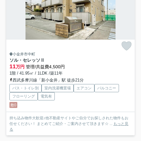
小金井市中町
ソル・セレッソⅡ
11
万円
管理/共益費4,500円
1階 / 41.95㎡ / 1LDK /築11年
西武多摩川線「新小金井」駅 徒歩21分
バス・トイレ別
室内洗濯機置場
エアコン
バルコニー
フローリング
電気有
敷0
持ち込み物件大歓迎♪他不動産サイトやご自分でお探しされた物件もお
任せください！ まとめてご紹介・ご案内させて頂きます☆ ...
もっと見
る