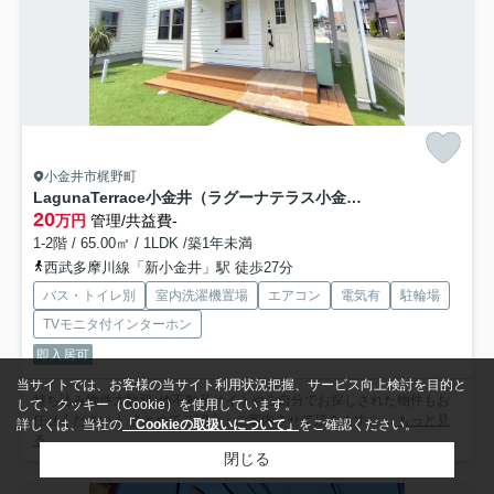
小金井市梶野町
LagunaTerrace小金井（ラグーナテラス小金井）
20
万円
管理/共益費-
1-2階 / 65.00㎡ / 1LDK /築1年未満
西武多摩川線「新小金井」駅 徒歩27分
バス・トイレ別
室内洗濯機置場
エアコン
電気有
駐輪場
TVモニタ付インターホン
即入居可
当サイトでは、お客様の当サイト利用状況把握、サービス向上検討を目的と
持ち込み物件大歓迎♪他不動産サイトやご自分でお探しされた物件もお
して、クッキー（Cookie）を使用しています。
任せください！ まとめてご紹介・ご案内させて頂きます☆ ...
もっと見
詳しくは、当社の
「Cookieの取扱いについて」
をご確認ください。
る
閉じる