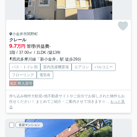
小金井市関野町
クレール
9.7
万円
管理/共益費-
1階 / 37.00㎡ / 1LDK /築13年
西武多摩川線「新小金井」駅 徒歩29分
バス・トイレ別
室内洗濯機置場
エアコン
バルコニー
フローリング
電気有
礼0
即入居可
持ち込み物件大歓迎♪他不動産サイトやご自分でお探しされた物件もお
任せください！ まとめてご紹介・ご案内させて頂きます☆ ...
もっと見
る
賃貸マンション