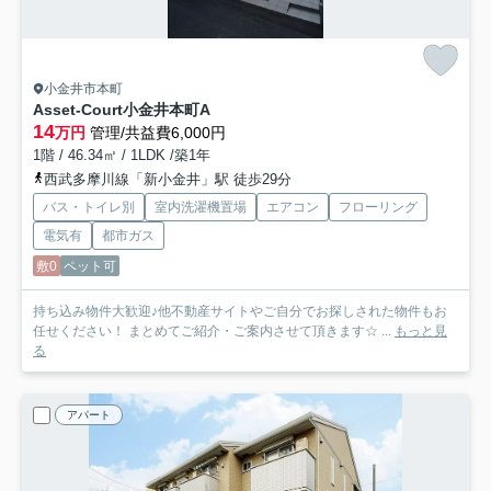
小金井市本町
Asset-Court小金井本町A
14
万円
管理/共益費6,000円
1階 / 46.34㎡ / 1LDK /築1年
西武多摩川線「新小金井」駅 徒歩29分
バス・トイレ別
室内洗濯機置場
エアコン
フローリング
電気有
都市ガス
敷0
ペット可
持ち込み物件大歓迎♪他不動産サイトやご自分でお探しされた物件もお
任せください！ まとめてご紹介・ご案内させて頂きます☆ ...
もっと見
る
アパート