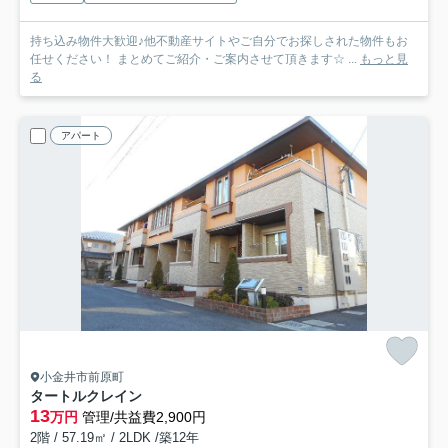
持ち込み物件大歓迎♪他不動産サイトやご自分でお探しされた物件もお
任せください！ まとめてご紹介・ご案内させて頂きます☆ ...
もっと見
る
アパート
小金井市前原町
タートルクレイン
13
万円
管理/共益費2,900円
2階 / 57.19㎡ / 2LDK /築12年