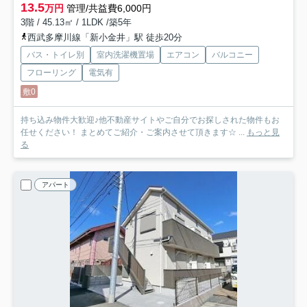
13.5
万円
管理/共益費6,000円
3階 / 45.13㎡ / 1LDK /築5年
西武多摩川線「新小金井」駅 徒歩20分
バス・トイレ別
室内洗濯機置場
エアコン
バルコニー
フローリング
電気有
敷0
持ち込み物件大歓迎♪他不動産サイトやご自分でお探しされた物件もお
任せください！ まとめてご紹介・ご案内させて頂きます☆ ...
もっと見
る
アパート