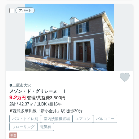
アパート
三鷹市大沢
メゾン・ド・グリシーヌ Ⅱ
9.2
万円
管理/共益費3,500円
2階 / 42.37㎡ / 1LDK /築16年
西武多摩川線「新小金井」駅 徒歩30分
バス・トイレ別
室内洗濯機置場
エアコン
バルコニー
フローリング
電気有
敷0