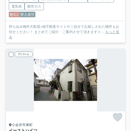
電気有
都市ガス
敷礼0
即入居可
持ち込み物件大歓迎♪他不動産サイトやご自分でお探しされた物件もお
任せください！ まとめてご紹介・ご案内させて頂きます☆ ...
もっと見
る
アパート
小金井市東町
イーストハイツ