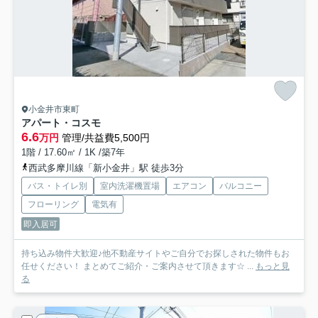
小金井市東町
アパート・コスモ
6.6
万円
管理/共益費5,500円
1階 / 17.60㎡ / 1K /築7年
西武多摩川線「新小金井」駅 徒歩3分
バス・トイレ別
室内洗濯機置場
エアコン
バルコニー
フローリング
電気有
即入居可
持ち込み物件大歓迎♪他不動産サイトやご自分でお探しされた物件もお
任せください！ まとめてご紹介・ご案内させて頂きます☆ ...
もっと見
る