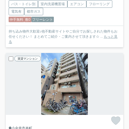
バス・トイレ別
室内洗濯機置場
エアコン
フローリング
電気有
都市ガス
仲手無料
敷0
フリーレント
持ち込み物件大歓迎♪他不動産サイトやご自分でお探しされた物件もお
任せください！ まとめてご紹介・ご案内させて頂きます☆ ...
もっと見
る
賃貸マンション
小金井市本町