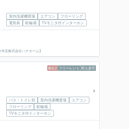
室内洗濯機置場
エアコン
フローリング
電気有
駐輪場
TVモニタ付インターホン
分寺店株式会社ハナホーム】
敷礼0
フリーレント
即入居可
バス・トイレ別
室内洗濯機置場
エアコン
フローリング
駐輪場
TVモニタ付インターホン