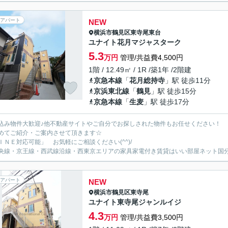
アパート
NEW
横浜市鶴見区
東寺尾東台
ユナイト花月マジャスターク
5.3
万円
管理/共益費4,500円
1階 / 12.49㎡ / 1R /築1年 /2階建
京急本線
「
花月総持寺
」駅 徒歩11分
京浜東北線
「
鶴見
」駅 徒歩15分
京急本線
「
生麦
」駅 徒歩17分
込み物件大歓迎♪他不動産サイトやご自分でお探しされた物件もお任せください！
めてご紹介・ご案内させて頂きます☆
ＩＮＥ対応可能」 お気軽にご相談ください(^^)/
央線・京王線・西武線沿線・西東京エリアの家具家電付き賃貸はいい部屋ネット国
アパート
NEW
横浜市鶴見区
東寺尾
ユナイト東寺尾ジャンルイジ
4.3
万円
管理/共益費3,500円