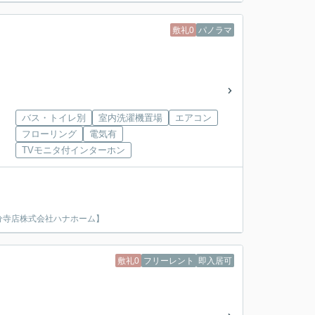
敷礼0
パノラマ
バス・トイレ別
室内洗濯機置場
エアコン
フローリング
電気有
TVモニタ付インターホン
分寺店株式会社ハナホーム】
敷礼0
フリーレント
即入居可