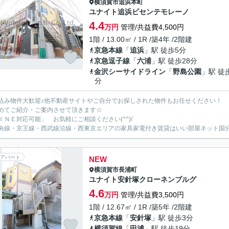
横須賀市
追浜本町
ユナイト追浜ビセンテモレーノ
4.4
万円
管理/共益費4,500円
1階 / 13.00㎡ / 1R /築4年 /2階建
京急本線
「
追浜
」駅 徒歩5分
京急逗子線
「
六浦
」駅 徒歩28分
金沢シーサイドライン
「
野島公園
」駅 徒
分
込み物件大歓迎♪他不動産サイトやご自分でお探しされた物件もお任せください！
めてご紹介・ご案内させて頂きます☆
ＩＮＥ対応可能」 お気軽にご相談ください(^^)/
央線・京王線・西武線沿線・西東京エリアの家具家電付き賃貸はいい部屋ネット国
アパート
NEW
横須賀市
長浦町
ユナイト安針塚クローネンブルグ
4.6
万円
管理/共益費3,500円
1階 / 12.67㎡ / 1R /築5年 /2階建
京急本線
「
安針塚
」駅 徒歩3分
横須賀線
「
田浦
」駅 徒歩19分