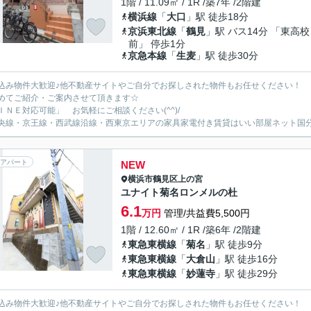
1階 / 11.09㎡ / 1R /築7年 /2階建
横浜線
「
大口
」駅 徒歩18分
京浜東北線
「
鶴見
」駅 バス14分 「東高校
前」 停歩1分
京急本線
「
生麦
」駅 徒歩30分
込み物件大歓迎♪他不動産サイトやご自分でお探しされた物件もお任せください！
めてご紹介・ご案内させて頂きます☆
ＩＮＥ対応可能」 お気軽にご相談ください(^^)/
央線・京王線・西武線沿線・西東京エリアの家具家電付き賃貸はいい部屋ネット国
アパート
NEW
横浜市鶴見区
上の宮
ユナイト菊名ロンメルの杜
6.1
万円
管理/共益費5,500円
1階 / 12.60㎡ / 1R /築6年 /2階建
東急東横線
「
菊名
」駅 徒歩9分
東急東横線
「
大倉山
」駅 徒歩16分
東急東横線
「
妙蓮寺
」駅 徒歩29分
込み物件大歓迎♪他不動産サイトやご自分でお探しされた物件もお任せください！