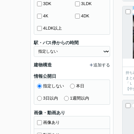
3DK
3LDK
4K
4DK
4LDK以上
駅・バス停からの時間
建物構造
追加する
持ち
情報公開日
まと
「Ｌ
指定しない
本日
【中
3日以内
1週間以内
画像・動画あり
画像あり