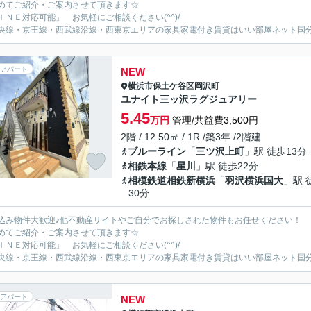
めてご紹介・ご案内させて頂きます☆
ＩＮＥ対応可能」 お気軽にご相談ください(^^)/
央線・京王線・西武線沿線・西東京エリアの家具家電付き賃貸はいい部屋ネット国
アパート
NEW
横浜市保土ケ谷区
岡沢町
ユナイト三ッ沢ラグジュアリー
5.45
万円
管理/共益費3,500円
2階 / 12.50㎡ / 1R /築3年 /2階建
ブルーライン
「
三ツ沢上町
」駅 徒歩13分
相鉄本線
「
星川
」駅 徒歩22分
相模鉄道相鉄新横浜
「
羽沢横浜国大
」駅 
30分
込み物件大歓迎♪他不動産サイトやご自分でお探しされた物件もお任せください！
めてご紹介・ご案内させて頂きます☆
ＩＮＥ対応可能」 お気軽にご相談ください(^^)/
央線・京王線・西武線沿線・西東京エリアの家具家電付き賃貸はいい部屋ネット国
アパート
NEW