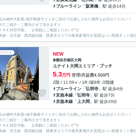
ブルーライン
「
阪東橋
」駅 徒歩14分
込み物件大歓迎♪他不動産サイトやご自分でお探しされた物件もお任せください！
めてご紹介・ご案内させて頂きます☆
ＩＮＥ対応可能」 お気軽にご相談ください(^^)/
央線・京王線・西武線沿線・西東京エリアの家具家電付き賃貸はいい部屋ネット国
アパート
NEW
横浜市南区
大岡
ユナイト大岡エミリア・プッチ
5.3
万円
管理/共益費4,500円
2階 / 11.09㎡ / 1R /築8年 /2階建
ブルーライン
「
弘明寺
」駅 徒歩4分
京急本線
「
弘明寺
」駅 徒歩7分
京急本線
「
上大岡
」駅 徒歩19分
込み物件大歓迎♪他不動産サイトやご自分でお探しされた物件もお任せください！
めてご紹介・ご案内させて頂きます☆
ＩＮＥ対応可能」 お気軽にご相談ください(^^)/
央線・京王線・西武線沿線・西東京エリアの家具家電付き賃貸はいい部屋ネット国