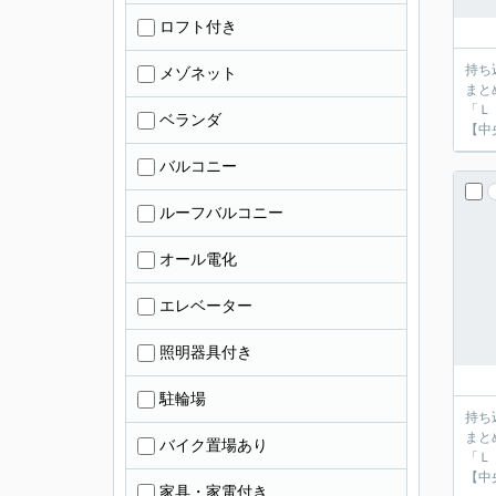
ロフト付き
持ち
メゾネット
まと
「Ｌ
ベランダ
【中
バルコニー
ルーフバルコニー
オール電化
エレベーター
照明器具付き
駐輪場
持ち
まと
バイク置場あり
「Ｌ
【中
家具・家電付き