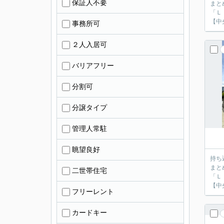
保証人不要
まと
「Ｌ
【中
事務所可
２人入居可
バリアフリー
分割可
分譲タイプ
管理人常駐
眺望良好
持ち
まと
二世帯住宅
「Ｌ
【中
フリーレント
カードキー