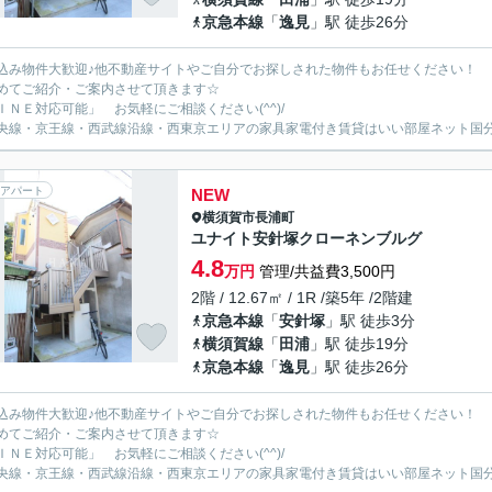
京急本線
「
逸見
」駅 徒歩26分
込み物件大歓迎♪他不動産サイトやご自分でお探しされた物件もお任せください！
めてご紹介・ご案内させて頂きます☆
ＩＮＥ対応可能」 お気軽にご相談ください(^^)/
央線・京王線・西武線沿線・西東京エリアの家具家電付き賃貸はいい部屋ネット国
アパート
NEW
横須賀市
長浦町
ユナイト安針塚クローネンブルグ
4.8
万円
管理/共益費3,500円
2階 / 12.67㎡ / 1R /築5年 /2階建
京急本線
「
安針塚
」駅 徒歩3分
横須賀線
「
田浦
」駅 徒歩19分
京急本線
「
逸見
」駅 徒歩26分
込み物件大歓迎♪他不動産サイトやご自分でお探しされた物件もお任せください！
めてご紹介・ご案内させて頂きます☆
ＩＮＥ対応可能」 お気軽にご相談ください(^^)/
央線・京王線・西武線沿線・西東京エリアの家具家電付き賃貸はいい部屋ネット国