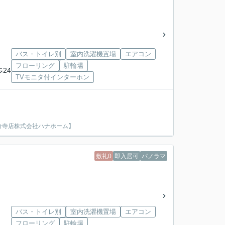
バス・トイレ別
室内洗濯機置場
エアコン
フローリング
駐輪場
歩24
TVモニタ付インターホン
分寺店株式会社ハナホーム】
敷礼0
即入居可
パノラマ
バス・トイレ別
室内洗濯機置場
エアコン
フローリング
駐輪場