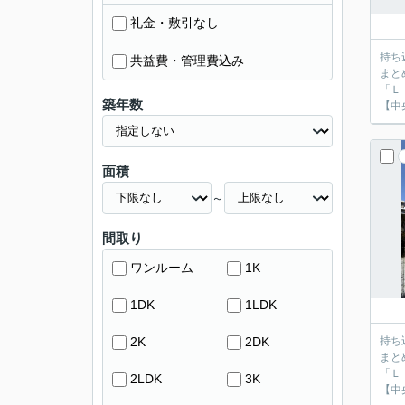
礼金・敷引なし
持ち
共益費・管理費込み
まと
「Ｌ
築年数
【中
面積
～
間取り
ワンルーム
1K
1DK
1LDK
2K
2DK
持ち
まと
「Ｌ
2LDK
3K
【中