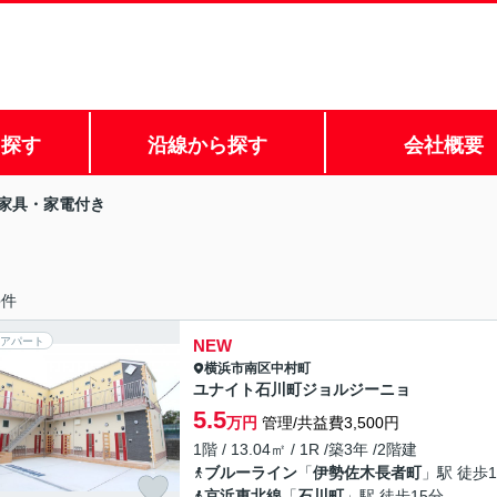
ら探す
沿線から探す
会社概要
家具・家電付き
6
件
アパート
NEW
横浜市南区
中村町
ユナイト石川町ジョルジーニョ
5.5
万円
管理/共益費3,500円
1階 / 13.04㎡ / 1R /築3年 /2階建
ブルーライン
「
伊勢佐木長者町
」駅 徒歩1
京浜東北線
「
石川町
」駅 徒歩15分