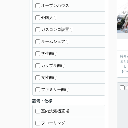
オープンハウス
外国人可
ガスコンロ設置可
ルームシェア可
学生向け
持ち
まと
カップル向け
「Ｌ
【中
女性向け
ファミリー向け
設備・仕様
室内洗濯機置場
フローリング