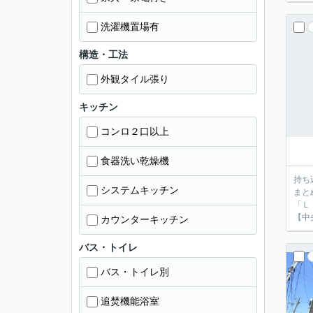
洗濯機置場有
構造・工法
外観タイル張り
キッチン
コンロ２口以上
食器洗い乾燥機
持ち
システムキッチン
まと
「Ｌ
【中
カウンターキッチン
バス・トイレ
バス・トイレ別
追焚機能浴室