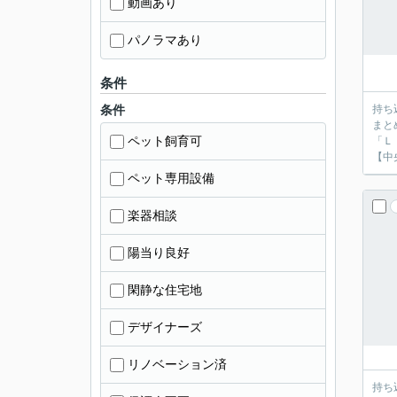
動画あり
パノラマあり
条件
条件
持ち
まと
ペット飼育可
「Ｌ
【中
ペット専用設備
楽器相談
陽当り良好
閑静な住宅地
デザイナーズ
リノベーション済
持ち