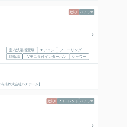
敷礼0
パノラマ
室内洗濯機置場
エアコン
フローリング
駐輪場
TVモニタ付インターホン
シャワー
分寺店株式会社ハナホーム】
敷礼0
フリーレント
パノラマ