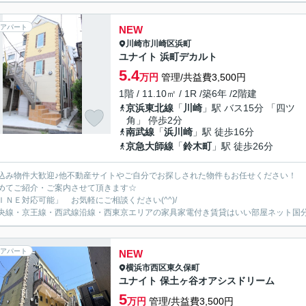
アパート
NEW
川崎市川崎区
浜町
ユナイト 浜町デカルト
5.4
万円
管理/共益費3,500円
1階 / 11.10㎡ / 1R /築6年 /2階建
京浜東北線
「
川崎
」駅 バス15分 「四ツ
角」 停歩2分
南武線
「
浜川崎
」駅 徒歩16分
京急大師線
「
鈴木町
」駅 徒歩26分
込み物件大歓迎♪他不動産サイトやご自分でお探しされた物件もお任せください！
めてご紹介・ご案内させて頂きます☆
ＩＮＥ対応可能」 お気軽にご相談ください(^^)/
央線・京王線・西武線沿線・西東京エリアの家具家電付き賃貸はいい部屋ネット国
アパート
NEW
横浜市西区
東久保町
ユナイト 保土ヶ谷オアシスドリーム
5
万円
管理/共益費3,500円