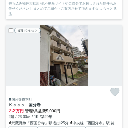
持ち込み物件大歓迎♪他不動産サイトやご自分でお探しされた物件もお
任せください！ まとめてご紹介・ご案内させて頂きます☆ ...
もっと見
る
賃貸マンション
国分寺市本町
ＫｅｅｐＬ国分寺
7.2
万円
管理/共益費5,000円
2階 / 23.00㎡ / 1K /築29年
武蔵野線「西国分寺」駅 徒歩25分
中央線「西国分寺」駅 徒歩25分