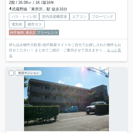
2階 / 26.08㎡ / 1K /築16年
武蔵野線「東所沢」駅 徒歩16分
バス・トイレ別
室内洗濯機置場
エアコン
フローリング
電気有
都市ガス
仲手無料
敷礼0
フリーレント
持ち込み物件大歓迎♪他不動産サイトやご自分でお探しされた物件もお
任せください！ まとめてご紹介・ご案内させて頂きます☆ ...
もっと見
る
賃貸マンション