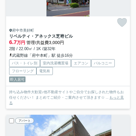
府中市美好町
リベルティ・アネックス芝嵜ビル
6.7
万円
管理/共益費3,000円
2階 / 22.00㎡ / 1K /築32年
武蔵野線「府中本町」駅 徒歩16分
バス・トイレ別
室内洗濯機置場
エアコン
バルコニー
フローリング
電気有
即入居可
持ち込み物件大歓迎♪他不動産サイトやご自分でお探しされた物件もお
任せください！ まとめてご紹介・ご案内させて頂きます☆ ...
もっと見
る
アパート