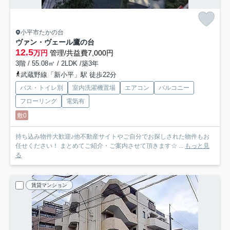
小平市たかの台
ヴァン・ヴェール鷹の台
12.5
万円
管理/共益費7,000円
3階 / 55.08㎡ / 2LDK /築3年
武蔵野線「新小平」駅 徒歩22分
バス・トイレ別
室内洗濯機置場
エアコン
バルコニー
フローリング
電気有
敷0
持ち込み物件大歓迎♪他不動産サイトやご自分でお探しされた物件もお
任せください！ まとめてご紹介・ご案内させて頂きます☆ ...
もっと見
る
賃貸マンション