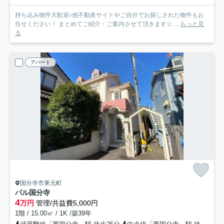
持ち込み物件大歓迎♪他不動産サイトやご自分でお探しされた物件もお
任せください！ まとめてご紹介・ご案内させて頂きます☆ ...
もっと見
る
アパート
国分寺市東元町
パル国分寺
4
万円
管理/共益費5,000円
1階 / 15.00㎡ / 1K /築39年