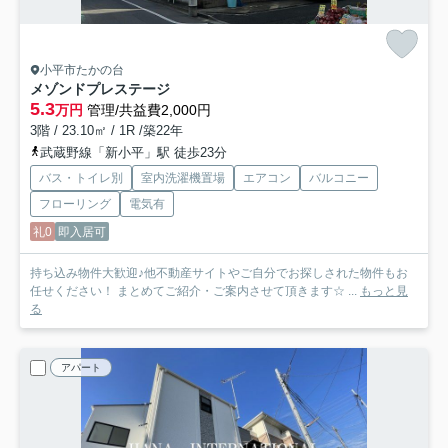
小平市たかの台
メゾンドプレステージ
5.3
万円
管理/共益費2,000円
3階 / 23.10㎡ / 1R /築22年
武蔵野線「新小平」駅 徒歩23分
バス・トイレ別
室内洗濯機置場
エアコン
バルコニー
フローリング
電気有
礼0
即入居可
持ち込み物件大歓迎♪他不動産サイトやご自分でお探しされた物件もお
任せください！ まとめてご紹介・ご案内させて頂きます☆ ...
もっと見
る
アパート