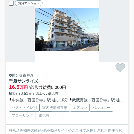
賃貸マンション
国分寺市戸倉
千歳サンライズ
16.5
万円
管理/共益費5,000円
6階 / 70.51㎡ / 3LDK /築38年
中央線「西国分寺」駅 徒歩16分
武蔵野線「西国分寺」駅 徒歩16分
バス・トイレ別
室内洗濯機置場
エアコン
バルコニー
フローリング
電気有
持ち込み物件大歓迎♪他不動産サイトやご自分でお探しされた物件もお