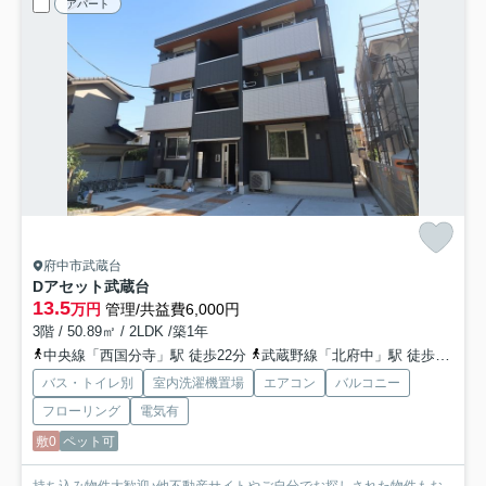
アパート
府中市武蔵台
Dアセット武蔵台
13.5
万円
管理/共益費6,000円
3階 / 50.89㎡ / 2LDK /築1年
中央線「西国分寺」駅 徒歩22分
武蔵野線「北府中」駅 徒歩19分
バス・トイレ別
室内洗濯機置場
エアコン
バルコニー
フローリング
電気有
敷0
ペット可