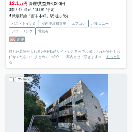
12.1
万円
管理/共益費6,000円
3階 / 42.81㎡ / 1LDK /予定
武蔵野線「府中本町」駅 徒歩8分
バス・トイレ別
室内洗濯機置場
エアコン
バルコニー
フローリング
電気有
敷0
新築
持ち込み物件大歓迎♪他不動産サイトやご自分でお探しされた物件もお
任せください！ まとめてご紹介・ご案内させて頂きます☆ ...
もっと見
る
アパート