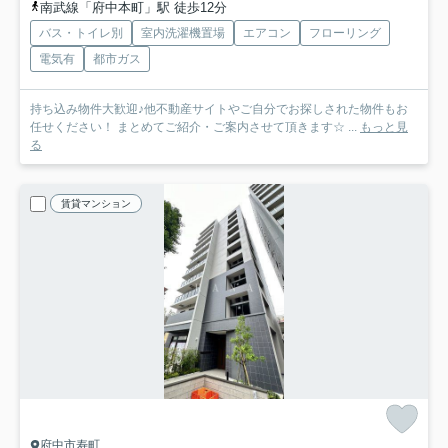
南武線「府中本町」駅 徒歩12分
バス・トイレ別
室内洗濯機置場
エアコン
フローリング
電気有
都市ガス
持ち込み物件大歓迎♪他不動産サイトやご自分でお探しされた物件もお
任せください！ まとめてご紹介・ご案内させて頂きます☆ ...
もっと見
る
賃貸マンション
府中市寿町