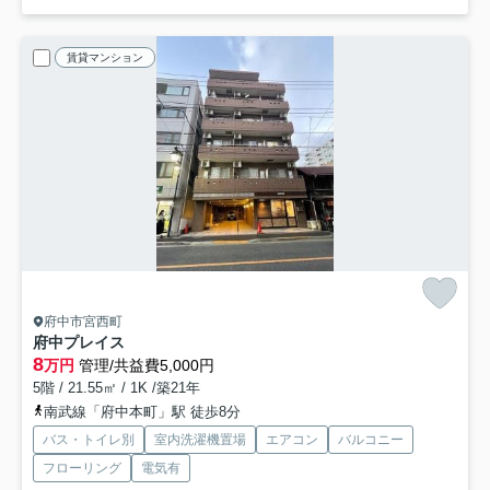
賃貸マンション
府中市宮西町
府中プレイス
8
万円
管理/共益費5,000円
5階 / 21.55㎡ / 1K /築21年
南武線「府中本町」駅 徒歩8分
バス・トイレ別
室内洗濯機置場
エアコン
バルコニー
フローリング
電気有