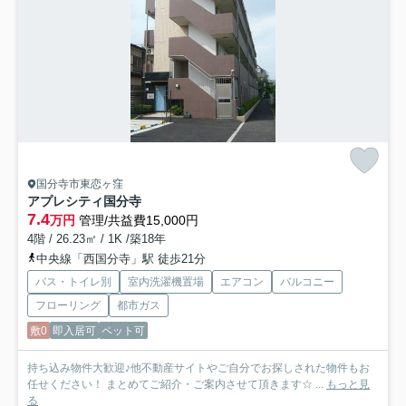
国分寺市東恋ヶ窪
アプレシティ国分寺
7.4
万円
管理/共益費15,000円
4階 / 26.23㎡ / 1K /築18年
中央線「西国分寺」駅 徒歩21分
バス・トイレ別
室内洗濯機置場
エアコン
バルコニー
フローリング
都市ガス
敷0
即入居可
ペット可
持ち込み物件大歓迎♪他不動産サイトやご自分でお探しされた物件もお
任せください！ まとめてご紹介・ご案内させて頂きます☆ ...
もっと見
る