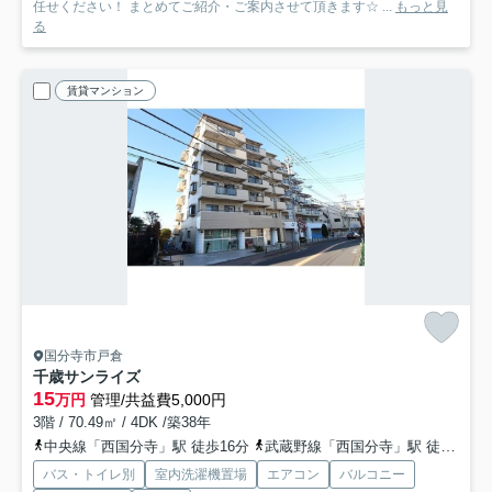
任せください！ まとめてご紹介・ご案内させて頂きます☆ ...
もっと見
る
賃貸マンション
国分寺市戸倉
千歳サンライズ
15
万円
管理/共益費5,000円
3階 / 70.49㎡ / 4DK /築38年
中央線「西国分寺」駅 徒歩16分
武蔵野線「西国分寺」駅 徒歩16分
バス・トイレ別
室内洗濯機置場
エアコン
バルコニー