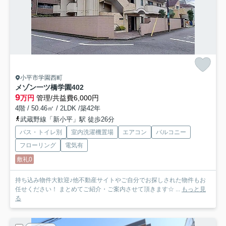
小平市学園西町
メゾン一ツ橋学園
402
9
万円
管理/共益費6,000円
4階 / 50.46㎡ / 2LDK /築42年
武蔵野線「新小平」駅 徒歩26分
バス・トイレ別
室内洗濯機置場
エアコン
バルコニー
フローリング
電気有
敷礼0
持ち込み物件大歓迎♪他不動産サイトやご自分でお探しされた物件もお
任せください！ まとめてご紹介・ご案内させて頂きます☆ ...
もっと見
る