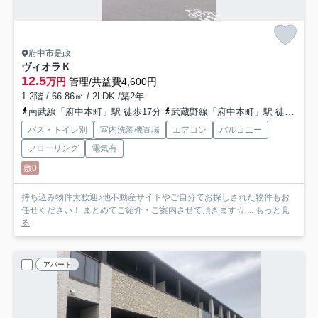
府中市是政
ヴィオラＫ
12.5
万円
管理/共益費4,600円
1-2階 / 66.86㎡ / 2LDK /築2年
南武線「府中本町」駅 徒歩17分
武蔵野線「府中本町」駅 徒歩17分
バス・トイレ別
室内洗濯機置場
エアコン
バルコニー
フローリング
電気有
敷0
持ち込み物件大歓迎♪他不動産サイトやご自分でお探しされた物件もお
任せください！ まとめてご紹介・ご案内させて頂きます☆ ...
もっと見
る
アパート