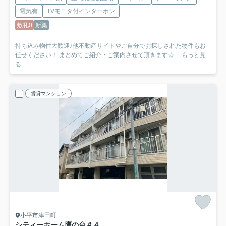
電気有
TVモニタ付インターホン
敷礼0
新築
持ち込み物件大歓迎♪他不動産サイトやご自分でお探しされた物件もお
任せください！ まとめてご紹介・ご案内させて頂きます☆ ...
もっと見
る
賃貸マンション
小平市津田町
シティーホーム鷹の台＃４