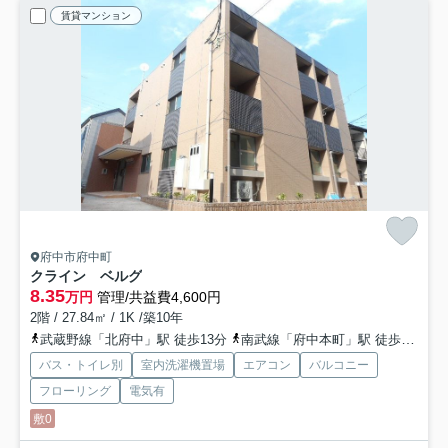
賃貸マンション
府中市府中町
クライン ベルグ
8.35
万円
管理/共益費4,600円
2階 / 27.84㎡ / 1K /築10年
武蔵野線「北府中」駅 徒歩13分
南武線「府中本町」駅 徒歩18分
バス・トイレ別
室内洗濯機置場
エアコン
バルコニー
フローリング
電気有
敷0