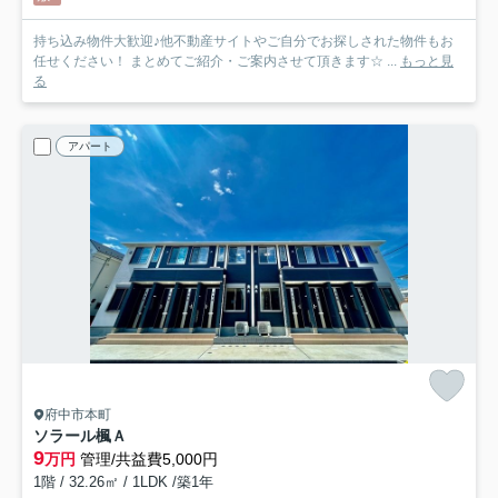
持ち込み物件大歓迎♪他不動産サイトやご自分でお探しされた物件もお
任せください！ まとめてご紹介・ご案内させて頂きます☆ ...
もっと見
る
アパート
府中市本町
ソラール楓Ａ
9
万円
管理/共益費5,000円
1階 / 32.26㎡ / 1LDK /築1年