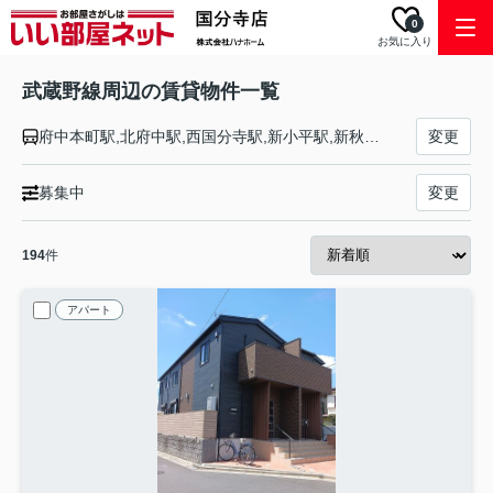
0
お気に入り
武蔵野線周辺の賃貸物件一覧
府中本町駅,北府中駅,西国分寺駅,新小平駅,新秋津駅,東所沢駅,新座駅,北朝霞駅,西浦和駅,武蔵浦和駅,南浦和駅,東浦和駅,東川口駅,南越谷駅,越谷レイクタウン駅,吉川駅,吉川美南駅,新三郷駅,三郷駅,南流山駅,新松戸駅,新八柱駅,東松戸駅,市川大野駅,船橋法典駅,西船橋駅
変更
募集中
変更
194
件
アパート