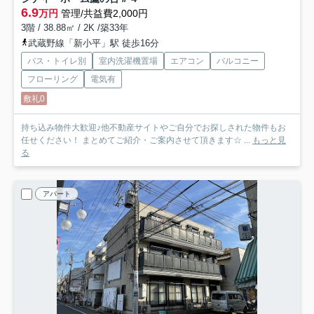
6.9
万円
管理/共益費2,000円
3階 / 38.88㎡ / 2K /築33年
武蔵野線「新小平」駅 徒歩16分
バス・トイレ別
室内洗濯機置場
エアコン
バルコニー
フローリング
電気有
敷礼0
持ち込み物件大歓迎♪他不動産サイトやご自分でお探しされた物件もお
任せください！ まとめてご紹介・ご案内させて頂きます☆ ...
もっと見
る
アパート