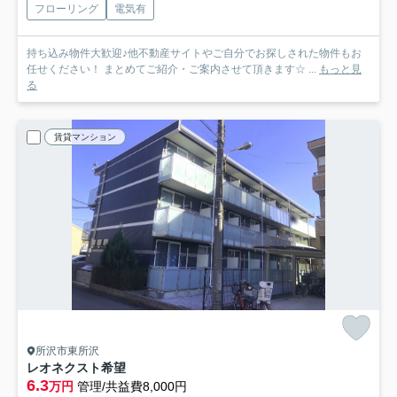
フローリング
電気有
持ち込み物件大歓迎♪他不動産サイトやご自分でお探しされた物件もお
任せください！ まとめてご紹介・ご案内させて頂きます☆ ...
もっと見
る
賃貸マンション
所沢市東所沢
レオネクスト希望
6.3
万円
管理/共益費8,000円