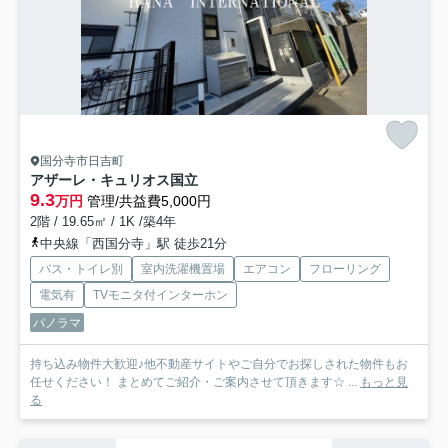
国分寺市日吉町
アザーレ・キュリオス国立
9.3
万円
管理/共益費5,000円
2階 / 19.65㎡ / 1K /築4年
中央線「西国分寺」駅 徒歩21分
バス・トイレ別
室内洗濯機置場
エアコン
フローリング
電気有
TVモニタ付インターホン
パノラマ
持ち込み物件大歓迎♪他不動産サイトやご自分でお探しされた物件もお
任せください！ まとめてご紹介・ご案内させて頂きます☆ ...
もっと見
る