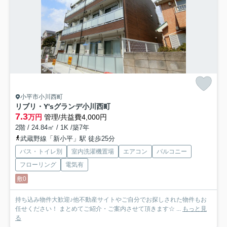
小平市小川西町
リブリ・Y'sグランデ小川西町
7.3
万円
管理/共益費4,000円
2階 / 24.84㎡ / 1K /築7年
武蔵野線「新小平」駅 徒歩25分
バス・トイレ別
室内洗濯機置場
エアコン
バルコニー
フローリング
電気有
敷0
持ち込み物件大歓迎♪他不動産サイトやご自分でお探しされた物件もお
任せください！ まとめてご紹介・ご案内させて頂きます☆ ...
もっと見
る