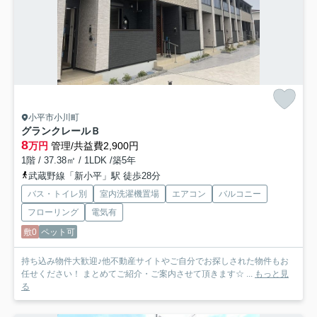
小平市小川町
グランクレールＢ
8
万円
管理/共益費2,900円
1階 / 37.38㎡ / 1LDK /築5年
武蔵野線「新小平」駅 徒歩28分
バス・トイレ別
室内洗濯機置場
エアコン
バルコニー
フローリング
電気有
敷0
ペット可
持ち込み物件大歓迎♪他不動産サイトやご自分でお探しされた物件もお
任せください！ まとめてご紹介・ご案内させて頂きます☆ ...
もっと見
る