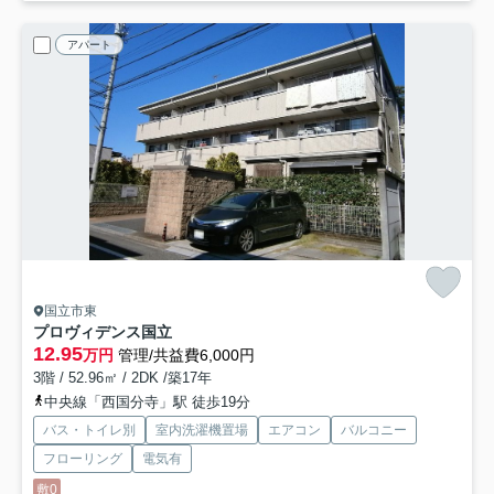
アパート
国立市東
プロヴィデンス国立
12.95
万円
管理/共益費6,000円
3階 / 52.96㎡ / 2DK /築17年
中央線「西国分寺」駅 徒歩19分
バス・トイレ別
室内洗濯機置場
エアコン
バルコニー
フローリング
電気有
敷0