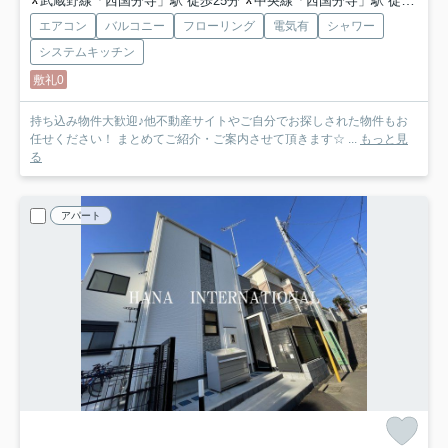
武蔵野線「西国分寺」駅 徒歩25分
中央線「西国分寺」駅 徒歩25分
エアコン
バルコニー
フローリング
電気有
シャワー
システムキッチン
敷礼0
持ち込み物件大歓迎♪他不動産サイトやご自分でお探しされた物件もお
任せください！ まとめてご紹介・ご案内させて頂きます☆ ...
もっと見
る
アパート