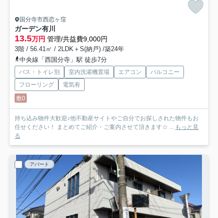
国分寺市西恋ヶ窪
ガーデン有川
13.5
万円
管理/共益費9,000円
3階 / 56.41㎡ / 2LDK＋S(納戸) /築24年
中央線「西国分寺」駅 徒歩7分
バス・トイレ別
室内洗濯機置場
エアコン
バルコニー
フローリング
電気有
敷0
持ち込み物件大歓迎♪他不動産サイトやご自分でお探しされた物件もお
任せください！ まとめてご紹介・ご案内させて頂きます☆ ...
もっと見
る
アパート