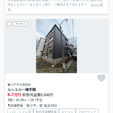
持ち込み物件大歓迎♪他不動産サイトやご自分でお探しされた物件もお
任せください！ まとめてご紹介・ご案内させて頂きます☆ ...
もっと見
る
アパート
小平市学園西町
ルシエル一橋学園
6.7
万円
管理/共益費5,000円
3階 / 18.38㎡ / 1K /予定
武蔵野線「新小平」駅 徒歩19分
バス・トイレ別
室内洗濯機置場
エアコン
フローリング