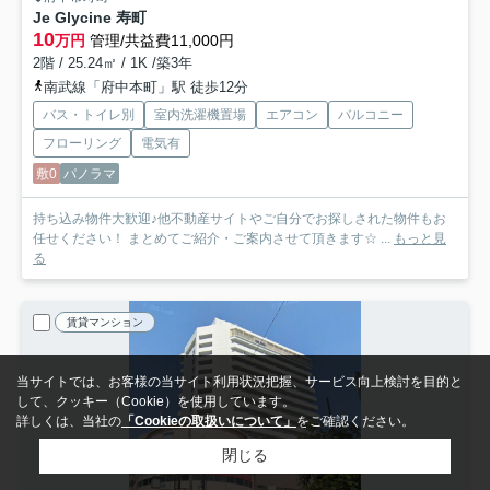
Je Glycine 寿町
10
万円
管理/共益費11,000円
2階 / 25.24㎡ / 1K /築3年
南武線「府中本町」駅 徒歩12分
バス・トイレ別
室内洗濯機置場
エアコン
バルコニー
フローリング
電気有
敷0
パノラマ
持ち込み物件大歓迎♪他不動産サイトやご自分でお探しされた物件もお
任せください！ まとめてご紹介・ご案内させて頂きます☆ ...
もっと見
る
賃貸マンション
当サイトでは、お客様の当サイト利用状況把握、サービス向上検討を目的と
して、クッキー（Cookie）を使用しています。
詳しくは、当社の
「Cookieの取扱いについて」
をご確認ください。
閉じる