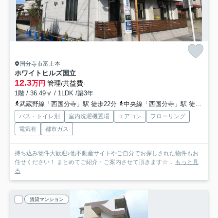
国分寺市富士本
ホワイトヒルズ国立
12.3
万円
管理/共益費-
1階 / 36.49㎡ / 1LDK /築3年
武蔵野線「西国分寺」駅 徒歩22分
中央線「西国分寺」駅 徒歩22分
バス・トイレ別
室内洗濯機置場
エアコン
フローリング
電気有
都市ガス
持ち込み物件大歓迎♪他不動産サイトやご自分でお探しされた物件もお
任せください！ まとめてご紹介・ご案内させて頂きます☆ ...
もっと見
る
賃貸マンション