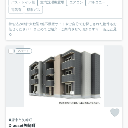
バス・トイレ別
室内洗濯機置場
エアコン
バルコニー
電気有
都市ガス
持ち込み物件大歓迎♪他不動産サイトやご自分でお探しされた物件もお
任せください！ まとめてご紹介・ご案内させて頂きます☆ ...
もっと見
る
アパート
府中市矢崎町
D-asset矢崎町