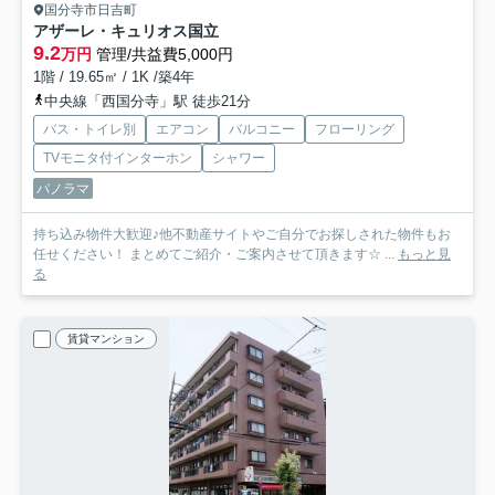
国分寺市日吉町
アザーレ・キュリオス国立
9.2
万円
管理/共益費5,000円
1階 / 19.65㎡ / 1K /築4年
中央線「西国分寺」駅 徒歩21分
バス・トイレ別
エアコン
バルコニー
フローリング
TVモニタ付インターホン
シャワー
パノラマ
持ち込み物件大歓迎♪他不動産サイトやご自分でお探しされた物件もお
任せください！ まとめてご紹介・ご案内させて頂きます☆ ...
もっと見
る
賃貸マンション