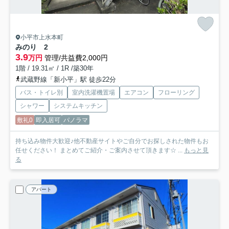
小平市上水本町
みのり 2
3.9
万円
管理/共益費2,000円
1階 / 19.31㎡ / 1R /築30年
武蔵野線「新小平」駅 徒歩22分
バス・トイレ別
室内洗濯機置場
エアコン
フローリング
シャワー
システムキッチン
敷礼0
即入居可
パノラマ
持ち込み物件大歓迎♪他不動産サイトやご自分でお探しされた物件もお
任せください！ まとめてご紹介・ご案内させて頂きます☆ ...
もっと見
る
アパート