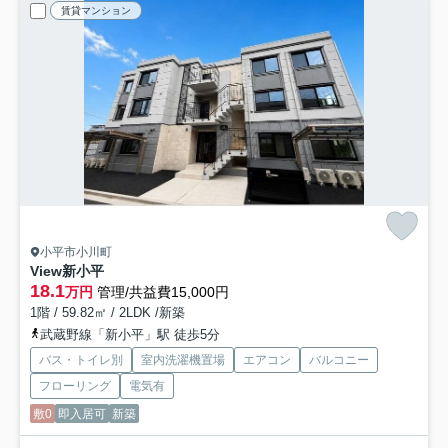
賃貸マンション
小平市小川町
View新小平
18.1
万円
管理/共益費15,000円
1階 / 59.82㎡ / 2LDK /新築
武蔵野線「新小平」駅 徒歩5分
バス・トイレ別
室内洗濯機置場
エアコン
バルコニー
フローリング
電気有
敷0
即入居可
新築