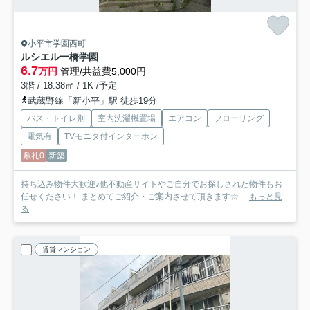
小平市学園西町
ルシエル一橋学園
6.7
万円
管理/共益費5,000円
3階 / 18.38㎡ / 1K /予定
武蔵野線「新小平」駅 徒歩19分
バス・トイレ別
室内洗濯機置場
エアコン
フローリング
電気有
TVモニタ付インターホン
敷礼0
新築
持ち込み物件大歓迎♪他不動産サイトやご自分でお探しされた物件もお
任せください！ まとめてご紹介・ご案内させて頂きます☆ ...
もっと見
る
賃貸マンション