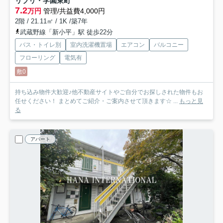
リブリ・学園東町
7.2
万円
管理/共益費4,000円
2階 / 21.11㎡ / 1K /築7年
武蔵野線「新小平」駅 徒歩22分
バス・トイレ別
室内洗濯機置場
エアコン
バルコニー
フローリング
電気有
敷0
持ち込み物件大歓迎♪他不動産サイトやご自分でお探しされた物件もお
任せください！ まとめてご紹介・ご案内させて頂きます☆ ...
もっと見
る
アパート