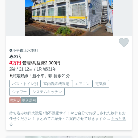
小平市上水本町
みのり
4
万円
管理/共益費2,000円
2階 / 21.12㎡ / 1R /築31年
武蔵野線「新小平」駅 徒歩21分
バス・トイレ別
室内洗濯機置場
エアコン
電気有
シャワー
システムキッチン
敷礼0
即入居可
持ち込み物件大歓迎♪他不動産サイトやご自分でお探しされた物件もお
任せください！ まとめてご紹介・ご案内させて頂きます☆ ...
もっと見
る