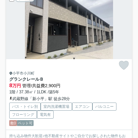
小平市小川町
グランクレールＢ
8
万円
管理/共益費2,900円
1階 / 37.38㎡ / 1LDK /築5年
武蔵野線「新小平」駅 徒歩28分
バス・トイレ別
室内洗濯機置場
エアコン
バルコニー
フローリング
電気有
敷0
ペット可
持ち込み物件大歓迎♪他不動産サイトやご自分でお探しされた物件もお