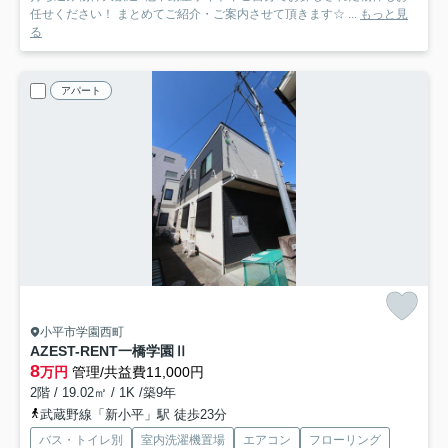
任せください！ まとめてご紹介・ご案内させて頂きます☆ ...
もっと見
る
アパート
小平市学園西町
AZEST-RENT一橋学園Ⅱ
8
万円
管理/共益費11,000円
2階 / 19.02㎡ / 1K /築9年
武蔵野線「新小平」駅 徒歩23分
バス・トイレ別
室内洗濯機置場
エアコン
フローリング