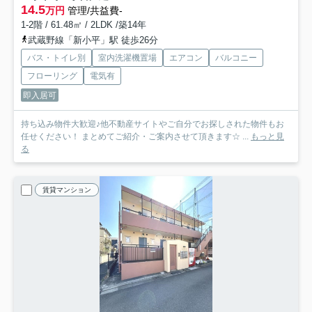
14.5
万円
管理/共益費-
1-2階 / 61.48㎡ / 2LDK /築14年
武蔵野線「新小平」駅 徒歩26分
バス・トイレ別
室内洗濯機置場
エアコン
バルコニー
フローリング
電気有
即入居可
持ち込み物件大歓迎♪他不動産サイトやご自分でお探しされた物件もお
任せください！ まとめてご紹介・ご案内させて頂きます☆ ...
もっと見
る
賃貸マンション