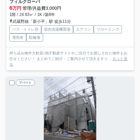
フィルクローバ
6
万円
管理/共益費3,000円
1階 / 24.83㎡ / 1K /築8年
武蔵野線「新小平」駅 徒歩11分
バス・トイレ別
室内洗濯機置場
エアコン
フローリング
電気有
駐輪場
持ち込み物件大歓迎♪他不動産サイトやご自分でお探しされた物件もお
任せください！ まとめてご紹介・ご案内させて頂きます☆ ...
もっと見
る
アパート