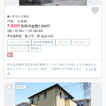
小平市小川東町
ベル シエル
7.3
万円
管理/共益費2,900円
1階 / 32.94㎡ / 1R /築14年
武蔵野線「新小平」駅 徒歩14分
バス・トイレ別
室内洗濯機置場
エアコン
バルコニー
フローリング
電気有
敷0
持ち込み物件大歓迎♪他不動産サイトやご自分でお探しされた物件もお
任せください！ まとめてご紹介・ご案内させて頂きます☆ ...
もっと見
る
アパート