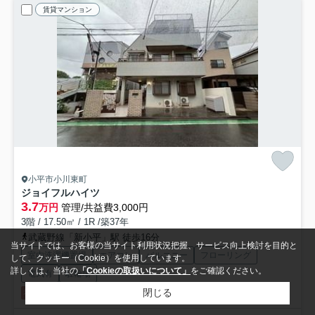
賃貸マンション
小平市小川東町
ジョイフルハイツ
3.7
万円
管理/共益費3,000円
3階 / 17.50㎡ / 1R /築37年
武蔵野線「新小平」駅 徒歩16分
当サイトでは、お客様の当サイト利用状況把握、サービス向上検討を目的と
室内洗濯機置場
エアコン
バルコニー
フローリング
して、クッキー（Cookie）を使用しています。
詳しくは、当社の
「Cookieの取扱いについて」
をご確認ください。
電気有
駐輪場
閉じる
礼0
即入居可