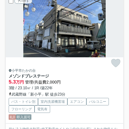
アパート
小平市たかの台
メゾンドプレステージ
5.3
万円
管理/共益費2,000円
3階 / 23.10㎡ / 1R /築22年
武蔵野線「新小平」駅 徒歩23分
バス・トイレ別
室内洗濯機置場
エアコン
バルコニー
フローリング
電気有
礼0
即入居可