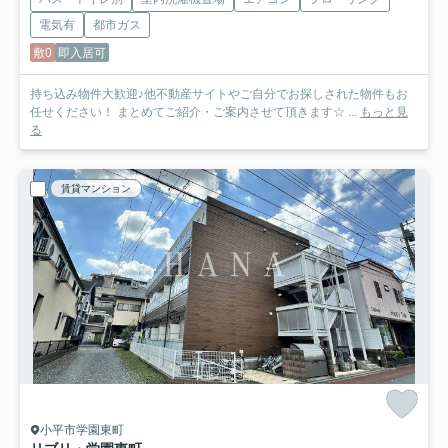
電気有
都市ガス
敷0
即入居可
持ち込み物件大歓迎♪他不動産サイトやご自分でお探しされた物件もお
任せください！ まとめてご紹介・ご案内させて頂きます☆ ...
もっと見
る
賃貸マンション
小平市学園東町