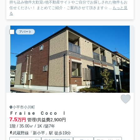
持ち込み物件大歓迎♪他不動産サイトやご自分でお探しされた物件もお
任せください！ まとめてご紹介・ご案内させて頂きます☆ ...
もっと見
る
アパート
小平市小川町
Ｆｒａｉｓｅ Ｃｏｃｏ Ⅰ
7.5
万円
管理/共益費2,900円
1階 / 35.00㎡ / 1K /築7年
武蔵野線「新小平」駅 徒歩19分