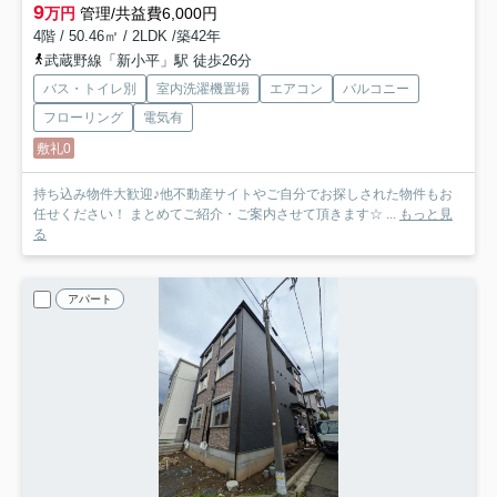
9
万円
管理/共益費6,000円
4階 / 50.46㎡ / 2LDK /築42年
武蔵野線「新小平」駅 徒歩26分
バス・トイレ別
室内洗濯機置場
エアコン
バルコニー
フローリング
電気有
敷礼0
持ち込み物件大歓迎♪他不動産サイトやご自分でお探しされた物件もお
任せください！ まとめてご紹介・ご案内させて頂きます☆ ...
もっと見
る
アパート