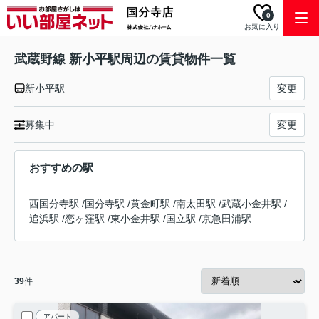
0
お気に入り
武蔵野線 新小平駅周辺の賃貸物件一覧
新小平駅
変更
募集中
変更
おすすめの駅
西国分寺駅
/
国分寺駅
/
黄金町駅
/
南太田駅
/
武蔵小金井駅
/
追浜駅
/
恋ヶ窪駅
/
東小金井駅
/
国立駅
/
京急田浦駅
39
件
アパート