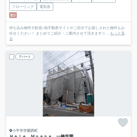
フローリング
電気有
敷0
持ち込み物件大歓迎♪他不動産サイトやご自分でお探しされた物件もお
任せください！ まとめてご紹介・ご案内させて頂きます☆ ...
もっと見
る
アパート
小平市学園西町
Ｈａｌｅ Ｍｏａｎａ 一橋学園