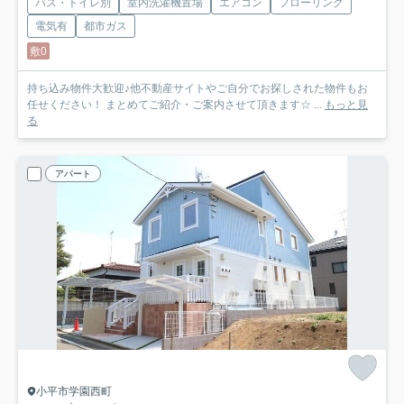
バス・トイレ別
室内洗濯機置場
エアコン
フローリング
電気有
都市ガス
敷0
持ち込み物件大歓迎♪他不動産サイトやご自分でお探しされた物件もお
任せください！ まとめてご紹介・ご案内させて頂きます☆ ...
もっと見
る
アパート
小平市学園西町