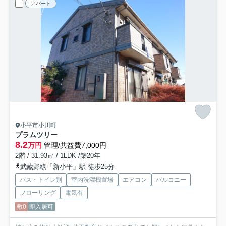
アパート
小平市小川町
プラムツリー
8.2
万円
管理/共益費7,000円
2階 / 31.93㎡ / 1LDK /築20年
武蔵野線「新小平」駅 徒歩25分
バス・トイレ別
室内洗濯機置場
エアコン
バルコニー
フローリング
電気有
敷0
即入居可