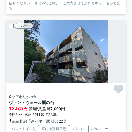
任せください！ まとめてご紹介・ご案内させて頂きます☆ ...
もっと見
る
アパート
小平市たかの台
ヴァン・ヴェール鷹の台
12.5
万円
管理/共益費7,000円
3階 / 55.08㎡ / 2LDK /築3年
武蔵野線「新小平」駅 徒歩22分
バス・トイレ別
室内洗濯機置場
エアコン
バルコニー