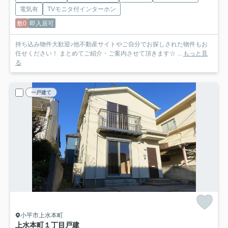
電気有
TVモニタ付インターホン
敷0
即入居可
持ち込み物件大歓迎♪他不動産サイトやご自分でお探しされた物件もお
任せください！ まとめてご紹介・ご案内させて頂きます☆ ...
もっと見
る
一戸建て
小平市上水本町
上水本町１丁目戸建