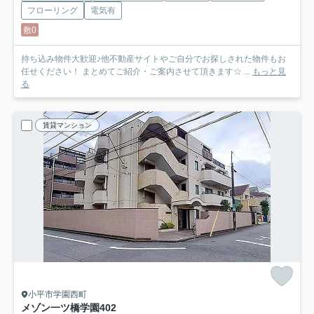
フローリング
電気有
敷0
持ち込み物件大歓迎♪他不動産サイトやご自分でお探しされた物件もお
任せください！ まとめてご紹介・ご案内させて頂きます☆ ...
もっと見
る
賃貸マンション
小平市学園西町
メゾン一ツ橋学園
402