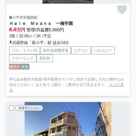
小平市学園西町
Ｈａｌｅ Ｍｏａｎａ 一橋学園
6.6
万円
管理/共益費5,000円
2階 / 20.06㎡ / 1K /予定
武蔵野線「新小平」駅 徒歩24分
バス・トイレ別
室内洗濯機置場
エアコン
バルコニー
フローリング
電気有
敷礼0
新築
持ち込み物件大歓迎♪他不動産サイトやご自分でお探しされた物件もお
任せください！ まとめてご紹介・ご案内させて頂きます☆ ...
もっと見
る
賃貸マンション