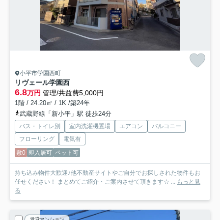
小平市学園西町
リヴェール学園西
6.8
万円
管理/共益費5,000円
1階 / 24.20㎡ / 1K /築24年
武蔵野線「新小平」駅 徒歩24分
バス・トイレ別
室内洗濯機置場
エアコン
バルコニー
フローリング
電気有
敷0
即入居可
ペット可
持ち込み物件大歓迎♪他不動産サイトやご自分でお探しされた物件もお
任せください！ まとめてご紹介・ご案内させて頂きます☆ ...
もっと見
る
賃貸マンション