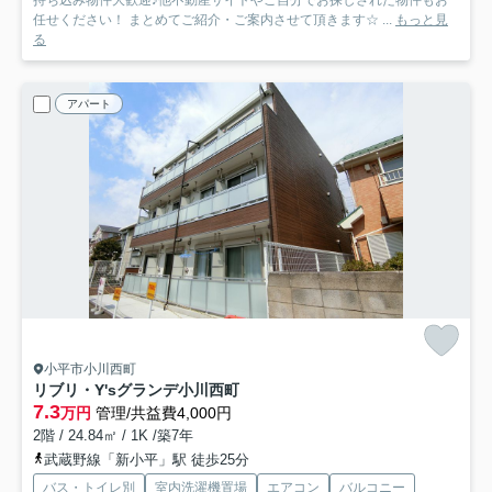
持ち込み物件大歓迎♪他不動産サイトやご自分でお探しされた物件もお
任せください！ まとめてご紹介・ご案内させて頂きます☆ ...
もっと見
る
アパート
小平市小川西町
リブリ・Y'sグランデ小川西町
7.3
万円
管理/共益費4,000円
2階 / 24.84㎡ / 1K /築7年
武蔵野線「新小平」駅 徒歩25分
バス・トイレ別
室内洗濯機置場
エアコン
バルコニー