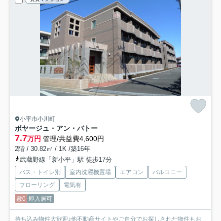
小平市小川町
ボヤージュ・アン・バトー
7.7
万円
管理/共益費4,600円
2階 / 30.82㎡ / 1K /築16年
武蔵野線「新小平」駅 徒歩17分
バス・トイレ別
室内洗濯機置場
エアコン
バルコニー
フローリング
電気有
敷0
即入居可
持ち込み物件大歓迎♪他不動産サイトやご自分でお探しされた物件もお