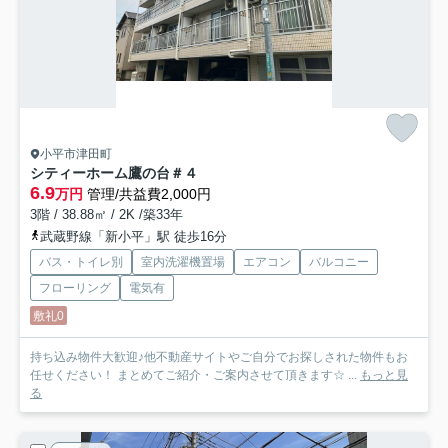
小平市津田町
シティーホーム鷹の台＃４
6.9
万円
管理/共益費2,000円
3階 / 38.88㎡ / 2K /築33年
武蔵野線「新小平」駅 徒歩16分
バス・トイレ別
室内洗濯機置場
エアコン
バルコニー
フローリング
電気有
敷礼0
持ち込み物件大歓迎♪他不動産サイトやご自分でお探しされた物件もお
任せください！ まとめてご紹介・ご案内させて頂きます☆ ...
もっと見
る