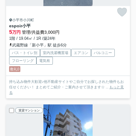
小平市小川町
espoir小平
5
万円
管理/共益費3,000円
1階 / 19.04㎡ / 1R /築24年
武蔵野線「新小平」駅 徒歩6分
バス・トイレ別
室内洗濯機置場
エアコン
バルコニー
フローリング
電気有
敷礼0
持ち込み物件大歓迎♪他不動産サイトやご自分でお探しされた物件もお
任せください！ まとめてご紹介・ご案内させて頂きます☆ ...
もっと見
る
賃貸マンション