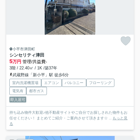
小平市津田町
シンセリティ津田
5
万円
管理/共益費-
3階 / 22.40㎡ / 1K /築37年
武蔵野線「新小平」駅 徒歩6分
室内洗濯機置場
エアコン
バルコニー
フローリング
電気有
都市ガス
即入居可
持ち込み物件大歓迎♪他不動産サイトやご自分でお探しされた物件もお
任せください！ まとめてご紹介・ご案内させて頂きます☆ ...
もっと見
る