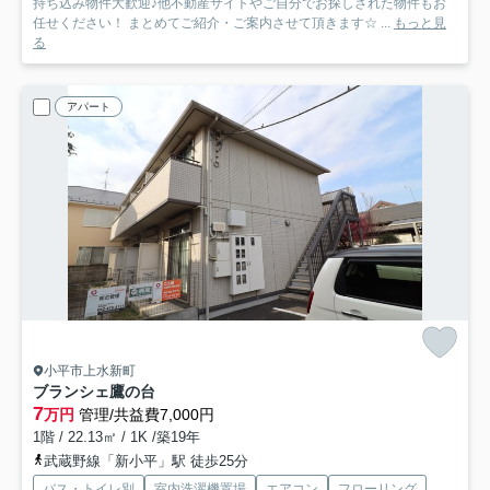
持ち込み物件大歓迎♪他不動産サイトやご自分でお探しされた物件もお
任せください！ まとめてご紹介・ご案内させて頂きます☆ ...
もっと見
る
アパート
小平市上水新町
ブランシェ鷹の台
7
万円
管理/共益費7,000円
1階 / 22.13㎡ / 1K /築19年
武蔵野線「新小平」駅 徒歩25分
バス・トイレ別
室内洗濯機置場
エアコン
フローリング