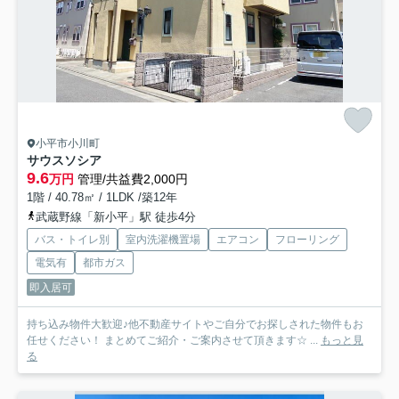
小平市小川町
サウスソシア
9.6
万円
管理/共益費2,000円
1階 / 40.78㎡ / 1LDK /築12年
武蔵野線「新小平」駅 徒歩4分
バス・トイレ別
室内洗濯機置場
エアコン
フローリング
電気有
都市ガス
即入居可
持ち込み物件大歓迎♪他不動産サイトやご自分でお探しされた物件もお
任せください！ まとめてご紹介・ご案内させて頂きます☆ ...
もっと見
る