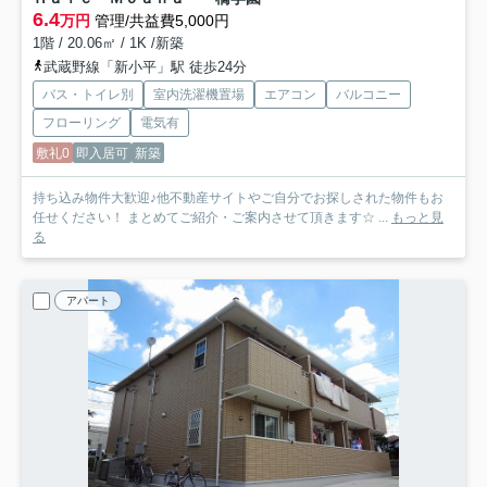
6.4
万円
管理/共益費5,000円
1階 / 20.06㎡ / 1K /新築
武蔵野線「新小平」駅 徒歩24分
バス・トイレ別
室内洗濯機置場
エアコン
バルコニー
フローリング
電気有
敷礼0
即入居可
新築
持ち込み物件大歓迎♪他不動産サイトやご自分でお探しされた物件もお
任せください！ まとめてご紹介・ご案内させて頂きます☆ ...
もっと見
る
アパート