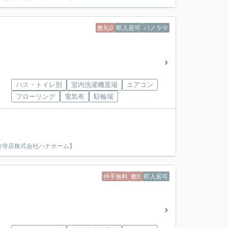
敷礼0
即入居可
パノラマ
バス・トイレ別
室内洗濯機置場
エアコン
フローリング
電気有
駐輪場
分寺店株式会社ハナホーム】
仲手無料
敷0
即入居可