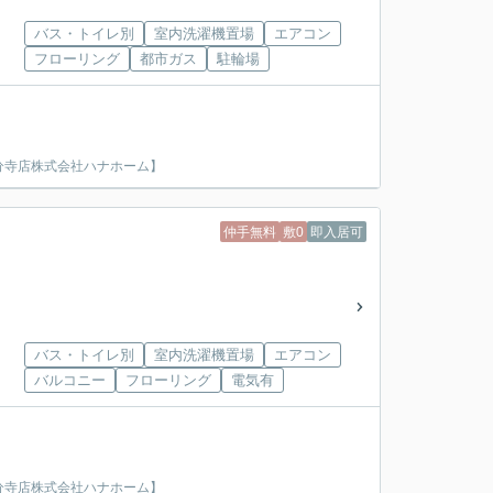
バス・トイレ別
室内洗濯機置場
エアコン
フローリング
都市ガス
駐輪場
分寺店株式会社ハナホーム】
仲手無料
敷0
即入居可
バス・トイレ別
室内洗濯機置場
エアコン
バルコニー
フローリング
電気有
分寺店株式会社ハナホーム】