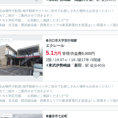
込み物件大歓迎♪他不動産サイトやご自分でお探しされた物件もお任せください！
めてご紹介・ご案内させて頂きます☆
ＩＮＥ対応可能」 お気軽にご相談ください(^^)/
央線・京王線・西武線沿線・西東京エリアの家具家電付き賃貸はいい部屋ネット国
アパート
川口市
大字安行領家
エクレール
5.1
万円
管理/共益費8,000円
2階 / 19.87㎡ / 1K /築17年 /3階建
東武伊勢崎線
「
新田
」駅 徒歩40分
込み物件大歓迎♪他不動産サイトやご自分でお探しされた物件もお任せください！
めてご紹介・ご案内させて頂きます☆
ＩＮＥ対応可能」 お気軽にご相談ください(^^)/
央線・京王線・西武線沿線・西東京エリアの家具家電付き賃貸はいい部屋ネット国
アパート
越谷市
七左町