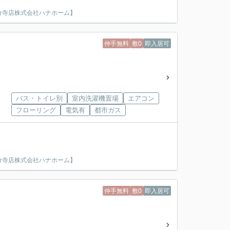
分寺店株式会社ハナホーム】
仲手無料
敷0
即入居可
バス・トイレ別
室内洗濯機置場
エアコン
フローリング
電気有
都市ガス
分寺店株式会社ハナホーム】
仲手無料
敷0
即入居可