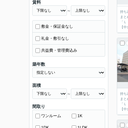
賃料
～
持ち
まと
「Ｌ
敷金・保証金なし
【中
礼金・敷引なし
共益費・管理費込み
築年数
面積
～
持ち
まと
「Ｌ
間取り
【中
ワンルーム
1K
1DK
1LDK