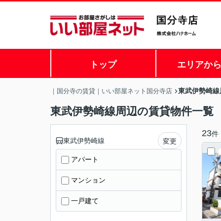
トップ
エリアか
東武伊勢崎線
｜国分寺の賃貸｜いい部屋ネット国分寺店
東武伊勢崎線周辺の賃貸物件一覧
23
件
東武伊勢崎線
変更
アパート
マンション
一戸建て