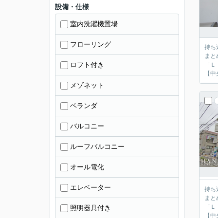
設備・仕様
室内洗濯機置場
フローリング
持ち
まと
ロフト付き
「Ｌ
【中
メゾネット
ベランダ
バルコニー
ルーフバルコニー
オール電化
エレベーター
持ち
まと
「Ｌ
照明器具付き
【中