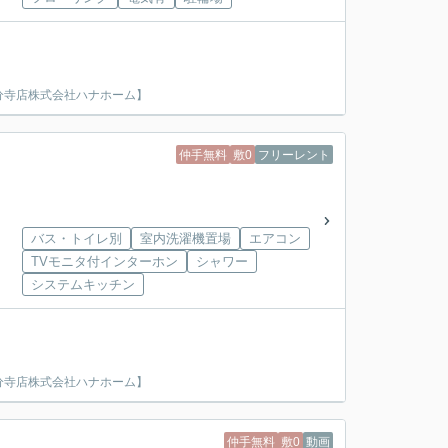
分寺店株式会社ハナホーム】
仲手無料
敷0
フリーレント
バス・トイレ別
室内洗濯機置場
エアコン
TVモニタ付インターホン
シャワー
システムキッチン
分寺店株式会社ハナホーム】
仲手無料
敷0
動画