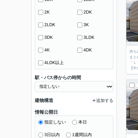
2K
2DK
2LDK
3K
3DK
3LDK
4K
4DK
持ち
まと
4LDK以上
「Ｌ
【中
駅・バス停からの時間
建物構造
追加する
情報公開日
指定しない
本日
3日以内
1週間以内