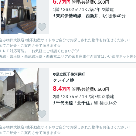
6.7
万円
管理/共益費6,500円
1階 / 26.02㎡ / 1K /築7年 /2階建
東武伊勢崎線
「
西新井
」駅 徒歩40分
込み物件大歓迎♪他不動産サイトやご自分でお探しされた物件もお任せください！
めてご紹介・ご案内させて頂きます☆
ＩＮＥ対応可能」 お気軽にご相談ください(^^)/
央線・京王線・西武線沿線・西東京エリアの家具家電付き賃貸はいい部屋ネット国
アパート
足立区
千住河原町
クレイノ静
8.4
万円
管理/共益費6,500円
2階 / 23.75㎡ / 1R /築7年 /2階建
千代田線
「
北千住
」駅 徒歩14分
込み物件大歓迎♪他不動産サイトやご自分でお探しされた物件もお任せください！
めてご紹介・ご案内させて頂きます☆