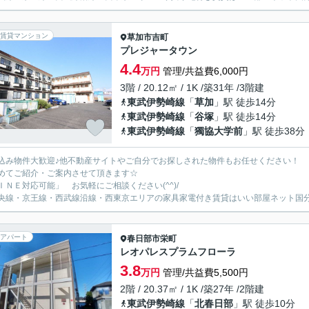
賃貸マンション
草加市
吉町
プレジャータウン
4.4
万円
管理/共益費6,000円
3階 / 20.12㎡ / 1K /築31年 /3階建
東武伊勢崎線
「
草加
」駅 徒歩14分
東武伊勢崎線
「
谷塚
」駅 徒歩14分
東武伊勢崎線
「
獨協大学前
」駅 徒歩38分
込み物件大歓迎♪他不動産サイトやご自分でお探しされた物件もお任せください！
めてご紹介・ご案内させて頂きます☆
ＩＮＥ対応可能」 お気軽にご相談ください(^^)/
央線・京王線・西武線沿線・西東京エリアの家具家電付き賃貸はいい部屋ネット国
アパート
春日部市
栄町
レオパレスプラムフローラ
3.8
万円
管理/共益費5,500円
2階 / 20.37㎡ / 1K /築27年 /2階建
東武伊勢崎線
「
北春日部
」駅 徒歩10分