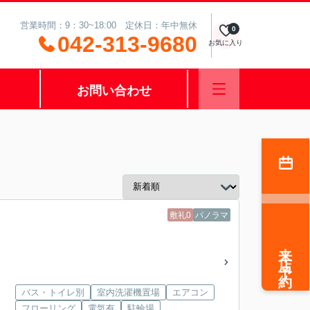
営業時間：9：30~18:00 定休日：年中無休
0
042-313-9680
お気に入り
お問い合わせ
敷礼0
パノラマ
来店予約
バス・トイレ別
室内洗濯機置場
エアコン
フローリング
電気有
駐輪場