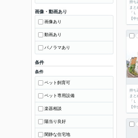
持ち
まと
画像・動画あり
「Ｌ
【中
画像あり
動画あり
パノラマあり
条件
条件
ペット飼育可
持ち
ペット専用設備
まと
「Ｌ
【中
楽器相談
陽当り良好
閑静な住宅地