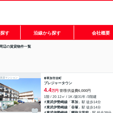
ら探す
沿線から探す
会社概要
周辺の賃貸物件一覧
賃貸マンション
草加市
吉町
プレジャータウン
4.4
万円
管理/共益費6,000円
1階 / 20.12㎡ / 1K /築31年 /3階建
東武伊勢崎線
「
草加
」駅 徒歩14分
東武伊勢崎線
「
谷塚
」駅 徒歩14分
東武伊勢崎線
「
獨協大学前
」駅 徒歩38分