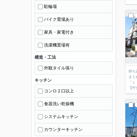
駐輪場
バイク置場あり
家具・家電付き
洗濯機置場有
構造・工法
外観タイル張り
持ち
まと
キッチン
「Ｌ
【中
コンロ２口以上
食器洗い乾燥機
システムキッチン
カウンターキッチン