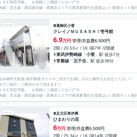
ＩＮＥ対応可能」 お気軽にご相談ください(^^)/
央線・京王線・西武線沿線・西東京エリアの家具家電付き賃貸はいい部屋ネット国
アパート
葛飾区
小菅
クレイノＭＵＳＡＳＨＩ壱号館
6.9
万円
管理/共益費6,500円
2階 / 20.53㎡ / 1K /築7年 /2階建
東武伊勢崎線
「
小菅
」駅 徒歩7分
常磐線
「
北千住
」駅 徒歩38分
込み物件大歓迎♪他不動産サイトやご自分でお探しされた物件もお任せください！
めてご紹介・ご案内させて頂きます☆
ＩＮＥ対応可能」 お気軽にご相談ください(^^)/
央線・京王線・西武線沿線・西東京エリアの家具家電付き賃貸はいい部屋ネット国
アパート
足立区
東伊興
ひまわりの花
6
万円
管理/共益費6,500円
2階 / 25.34㎡ / 1K /築14年 /2階建