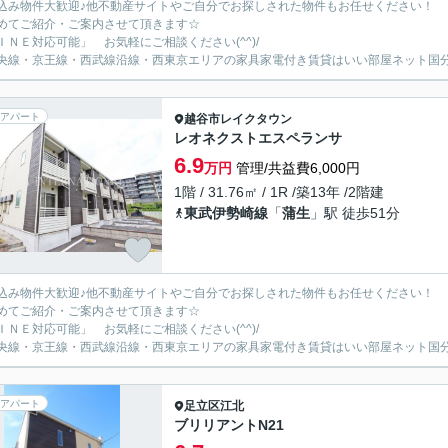
込み物件大歓迎♪他不動産サイトやご自分でお探しされた物件もお任せください！
めてご紹介・ご案内させて頂きます☆
ＩＮＥ対応可能」 お気軽にご相談ください(^^)/
央線・京王線・西武線沿線・西東京エリアの家具家電付き賃貸はいい部屋ネット国
アパート
越谷市
レイクタウン
レオネクストエスペランサ
6.9
万円
管理/共益費6,000円
1階 / 31.76㎡ / 1R /築13年 /2階建
東武伊勢崎線
「
蒲生
」駅 徒歩51分
込み物件大歓迎♪他不動産サイトやご自分でお探しされた物件もお任せください！
めてご紹介・ご案内させて頂きます☆
ＩＮＥ対応可能」 お気軽にご相談ください(^^)/
央線・京王線・西武線沿線・西東京エリアの家具家電付き賃貸はいい部屋ネット国
アパート
足立区
江北
ブリリアントN21