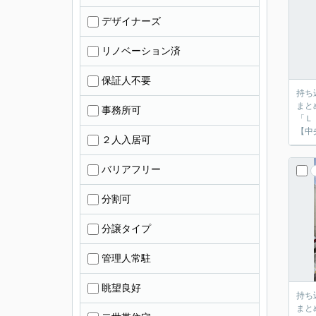
デザイナーズ
リノベーション済
保証人不要
持ち
まと
事務所可
「Ｌ
【中
２人入居可
バリアフリー
分割可
分譲タイプ
管理人常駐
眺望良好
持ち
まと