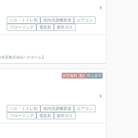
バス・トイレ別
室内洗濯機置場
エアコン
フローリング
電気有
都市ガス
分寺店株式会社ハナホーム】
仲手無料
敷0
即入居可
バス・トイレ別
室内洗濯機置場
エアコン
フローリング
電気有
都市ガス