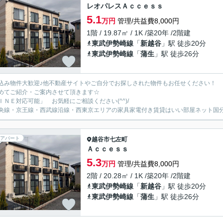
レオパレスＡｃｃｅｓｓ
5.1
万円
管理/共益費8,000円
1階 / 19.87㎡ / 1K /築20年 /2階建
東武伊勢崎線
「
新越谷
」駅 徒歩20分
東武伊勢崎線
「
蒲生
」駅 徒歩26分
込み物件大歓迎♪他不動産サイトやご自分でお探しされた物件もお任せください！
めてご紹介・ご案内させて頂きます☆
ＩＮＥ対応可能」 お気軽にご相談ください(^^)/
央線・京王線・西武線沿線・西東京エリアの家具家電付き賃貸はいい部屋ネット国
アパート
越谷市
七左町
Ａｃｃｅｓｓ
5.3
万円
管理/共益費8,000円
2階 / 20.28㎡ / 1K /築20年 /2階建
東武伊勢崎線
「
新越谷
」駅 徒歩20分
東武伊勢崎線
「
蒲生
」駅 徒歩26分