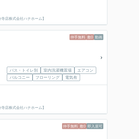
分寺店株式会社ハナホーム】
仲手無料
敷0
動画
バス・トイレ別
室内洗濯機置場
エアコン
バルコニー
フローリング
電気有
分寺店株式会社ハナホーム】
仲手無料
敷0
即入居可