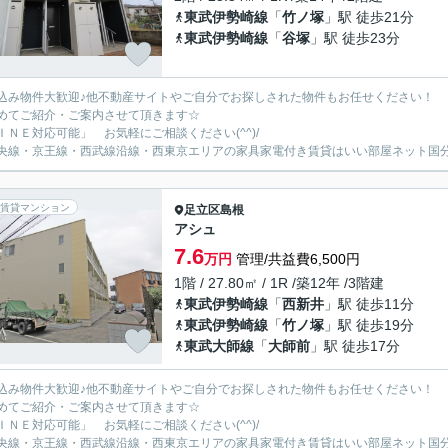
東武伊勢崎線
「
竹ノ塚
」駅 徒歩21分
東武伊勢崎線
「
谷塚
」駅 徒歩23分
込み物件大歓迎♪他不動産サイトやご自分でお探しされた物件もお任せください！
めてご紹介・ご案内させて頂きます☆
ＩＮＥ対応可能」 お気軽にご相談ください(^^)/
央線・京王線・西武線沿線・西東京エリアの家具家電付き賃貸はいい部屋ネット国
賃貸マンション
足立区
島根
アシュ
7.6
万円
管理/共益費6,500円
1階 / 27.80㎡ / 1R /築12年 /3階建
東武伊勢崎線
「
西新井
」駅 徒歩11分
東武伊勢崎線
「
竹ノ塚
」駅 徒歩19分
東武大師線
「
大師前
」駅 徒歩17分
込み物件大歓迎♪他不動産サイトやご自分でお探しされた物件もお任せください！
めてご紹介・ご案内させて頂きます☆
ＩＮＥ対応可能」 お気軽にご相談ください(^^)/
央線・京王線・西武線沿線・西東京エリアの家具家電付き賃貸はいい部屋ネット国