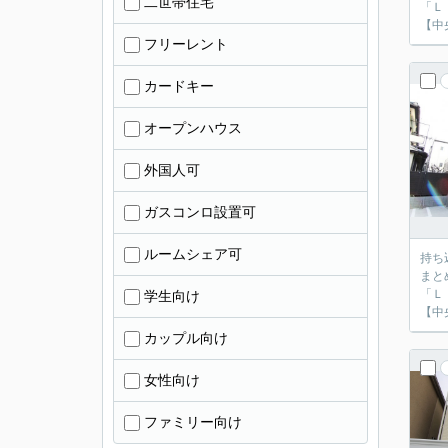
二世帯住宅
「Ｌ
【中
フリーレント
カードキー
オープンハウス
外国人可
ガスコンロ設置可
ルームシェア可
持ち
まと
「Ｌ
学生向け
【中
カップル向け
女性向け
ファミリー向け