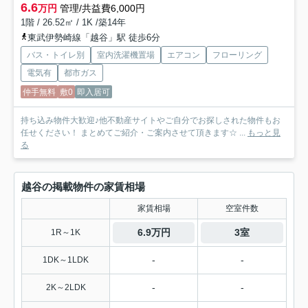
6.6
万円
管理/共益費6,000円
1階 / 26.52㎡ / 1K /築14年
東武伊勢崎線「越谷」駅 徒歩6分
バス・トイレ別
室内洗濯機置場
エアコン
フローリング
電気有
都市ガス
仲手無料
敷0
即入居可
持ち込み物件大歓迎♪他不動産サイトやご自分でお探しされた物件もお
任せください！ まとめてご紹介・ご案内させて頂きます☆ ...
もっと見
る
越谷の掲載物件の家賃相場
家賃相場
空室件数
6.9万円
3室
1R～1K
-
-
1DK～1LDK
-
-
2K～2LDK