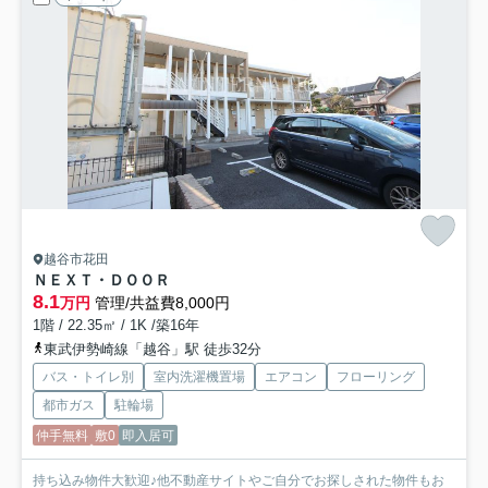
越谷市花田
ＮＥＸＴ・ＤＯＯＲ
8.1
万円
管理/共益費8,000円
1階 / 22.35㎡ / 1K /築16年
東武伊勢崎線「越谷」駅 徒歩32分
バス・トイレ別
室内洗濯機置場
エアコン
フローリング
都市ガス
駐輪場
仲手無料
敷0
即入居可
持ち込み物件大歓迎♪他不動産サイトやご自分でお探しされた物件もお