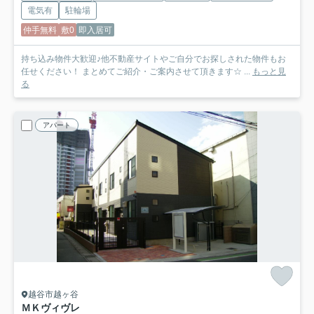
電気有
駐輪場
仲手無料
敷0
即入居可
持ち込み物件大歓迎♪他不動産サイトやご自分でお探しされた物件もお
任せください！ まとめてご紹介・ご案内させて頂きます☆ ...
もっと見
る
アパート
越谷市越ヶ谷
ＭＫヴィヴレ