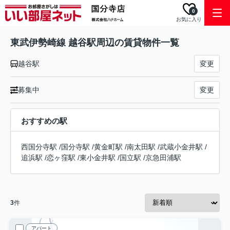
0
お気に入り
東武伊勢崎線 越谷駅周辺の賃貸物件一覧
越谷駅
変更
募集中
変更
おすすめの駅
西国分寺駅
/
国分寺駅
/
黄金町駅
/
南太田駅
/
武蔵小金井駅
/
追浜駅
/
恋ヶ窪駅
/
東小金井駅
/
国立駅
/
京急田浦駅
3
件
アパート