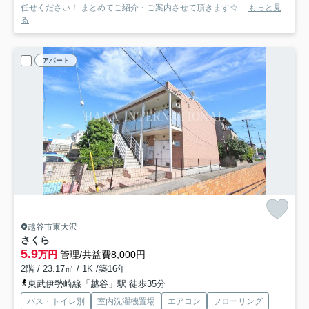
任せください！ まとめてご紹介・ご案内させて頂きます☆ ...
もっと見
る
アパート
越谷市東大沢
さくら
5.9
万円
管理/共益費8,000円
2階 / 23.17㎡ / 1K /築16年
東武伊勢崎線「越谷」駅 徒歩35分
バス・トイレ別
室内洗濯機置場
エアコン
フローリング