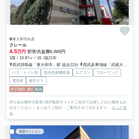
東大和市向原
クレール
4.5
万円
管理/共益費6,000円
1階 / 19.87㎡ / 1K /築21年
西武拝島線「東大和市」駅 徒歩22分
西武多摩湖線「武蔵大和」駅 徒歩24分
バス・トイレ別
室内洗濯機置場
エアコン
フローリング
電気有
都市ガス
仲手無料
敷0
動画
持ち込み物件大歓迎♪他不動産サイトやご自分でお探しされた物件もお
任せください！ まとめてご紹介・ご案内させて頂きます☆ ...
もっと見
る
賃貸マンション