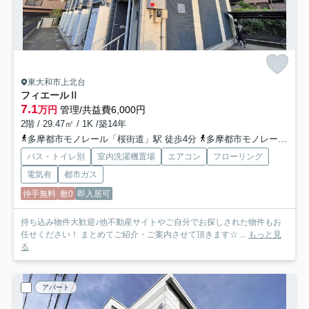
東大和市上北台
フィエールⅡ
7.1
万円
管理/共益費6,000円
2階 / 29.47㎡ / 1K /築14年
多摩都市モノレール「桜街道」駅 徒歩4分
多摩都市モノレール「上北台」駅 徒歩10分
バス・トイレ別
室内洗濯機置場
エアコン
フローリング
電気有
都市ガス
仲手無料
敷0
即入居可
持ち込み物件大歓迎♪他不動産サイトやご自分でお探しされた物件もお
任せください！ まとめてご紹介・ご案内させて頂きます☆ ...
もっと見
る
アパート