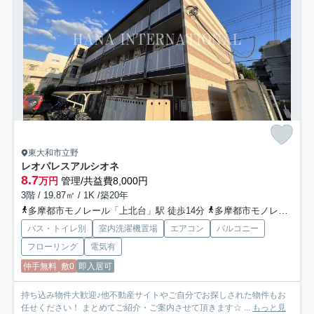
東大和市立野
レオパレスアルシオネ
8.7
万円
管理/共益費8,000円
3階 / 19.87㎡ / 1K /築20年
多摩都市モノレール「上北台」駅 徒歩14分
多摩都市モノレール「桜街道」駅 徒歩14分
バス・トイレ別
室内洗濯機置場
エアコン
バルコニー
フローリング
電気有
仲手無料
敷0
即入居可
持ち込み物件大歓迎♪他不動産サイトやご自分でお探しされた物件もお
任せください！ まとめてご紹介・ご案内させて頂きます☆ ...
もっと見