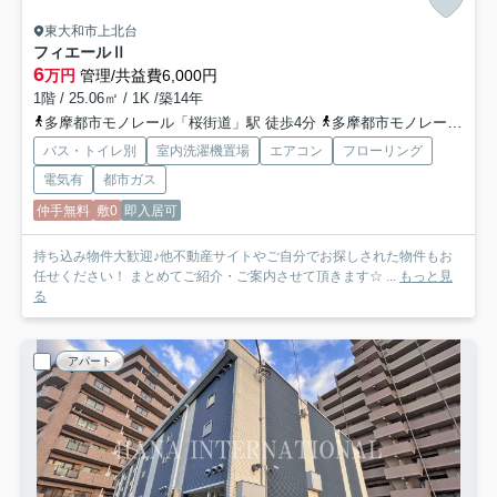
東大和市上北台
フィエールⅡ
6
万円
管理/共益費6,000円
1階 / 25.06㎡ / 1K /築14年
多摩都市モノレール「桜街道」駅 徒歩4分
多摩都市モノレール「上北台」駅 徒歩10分
バス・トイレ別
室内洗濯機置場
エアコン
フローリング
電気有
都市ガス
仲手無料
敷0
即入居可
持ち込み物件大歓迎♪他不動産サイトやご自分でお探しされた物件もお
任せください！ まとめてご紹介・ご案内させて頂きます☆ ...
もっと見
る
アパート