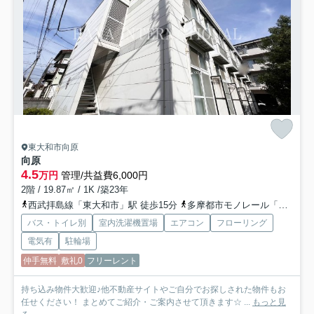
東大和市向原
向原
4.5
万円
管理/共益費6,000円
2階 / 19.87㎡ / 1K /築23年
西武拝島線「東大和市」駅 徒歩15分
多摩都市モノレール「桜街道」駅 徒歩27分
バス・トイレ別
室内洗濯機置場
エアコン
フローリング
電気有
駐輪場
仲手無料
敷礼0
フリーレント
持ち込み物件大歓迎♪他不動産サイトやご自分でお探しされた物件もお
任せください！ まとめてご紹介・ご案内させて頂きます☆ ...
もっと見