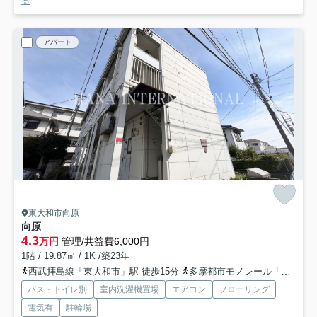
る
アパート
東大和市向原
向原
4.3
万円
管理/共益費6,000円
1階 / 19.87㎡ / 1K /築23年
西武拝島線「東大和市」駅 徒歩15分
多摩都市モノレール「桜街道」駅 徒歩27分
バス・トイレ別
室内洗濯機置場
エアコン
フローリング
電気有
駐輪場