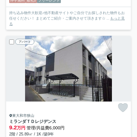
仲手無料
敷礼0
フリーレント
持ち込み物件大歓迎♪他不動産サイトやご自分でお探しされた物件もお
任せください！ まとめてご紹介・ご案内させて頂きます☆ ...
もっと見
る
アパート
東大和市狭山
ミランダＴＤレジデンス
9.2
万円
管理/共益費6,000円
2階 / 25.89㎡ / 1K /築9年