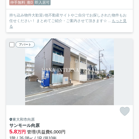
仲手無料
敷0
即入居可
持ち込み物件大歓迎♪他不動産サイトやご自分でお探しされた物件もお
任せください！ まとめてご紹介・ご案内させて頂きます☆ ...
もっと見
る
アパート
東大和市向原
サンモール向原
5.8
万円
管理/共益費6,000円
1階 / 26.08㎡ / 1R /築10年