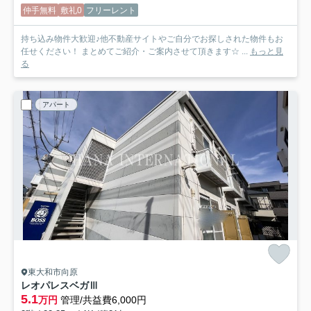
仲手無料
敷礼0
フリーレント
持ち込み物件大歓迎♪他不動産サイトやご自分でお探しされた物件もお
任せください！ まとめてご紹介・ご案内させて頂きます☆ ...
もっと見
る
アパート
東大和市向原
レオパレスベガⅢ
5.1
万円
管理/共益費6,000円