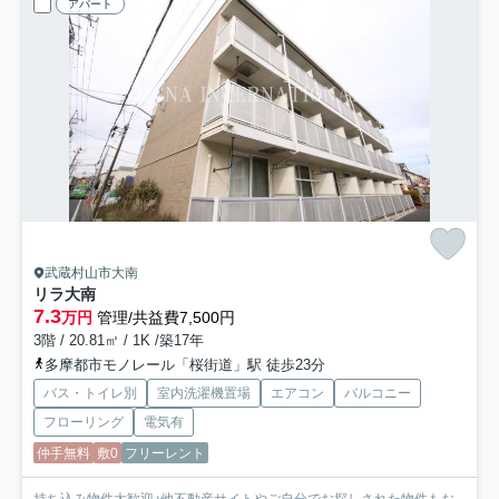
アパート
武蔵村山市大南
リラ大南
7.3
万円
管理/共益費7,500円
3階 / 20.81㎡ / 1K /築17年
多摩都市モノレール「桜街道」駅 徒歩23分
バス・トイレ別
室内洗濯機置場
エアコン
バルコニー
フローリング
電気有
仲手無料
敷0
フリーレント