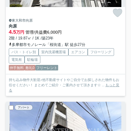
東大和市向原
向原
4.5
万円
管理/共益費6,000円
2階 / 19.87㎡ / 1K /築23年
多摩都市モノレール「桜街道」駅 徒歩27分
バス・トイレ別
室内洗濯機置場
エアコン
フローリング
電気有
駐輪場
仲手無料
敷礼0
フリーレント
持ち込み物件大歓迎♪他不動産サイトやご自分でお探しされた物件もお
任せください！ まとめてご紹介・ご案内させて頂きます☆ ...
もっと見
る
アパート