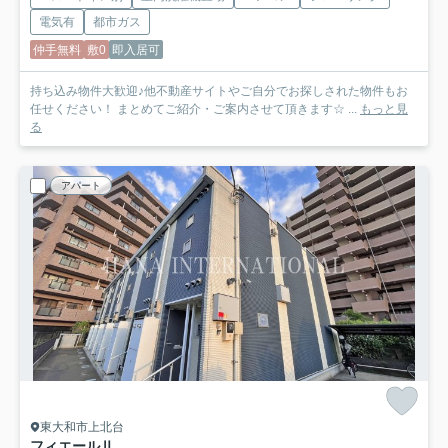
電気有
都市ガス
仲手無料
敷0
即入居可
持ち込み物件大歓迎♪他不動産サイトやご自分でお探しされた物件もお
任せください！ まとめてご紹介・ご案内させて頂きます☆ ...
もっと見
る
アパート
東大和市上北台
フィエールⅡ