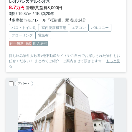
レオパレスアルシオネ
8.7
万円
管理/共益費8,000円
3階 / 19.87㎡ / 1K /築20年
多摩都市モノレール「桜街道」駅 徒歩14分
バス・トイレ別
室内洗濯機置場
エアコン
バルコニー
フローリング
電気有
仲手無料
敷0
即入居可
持ち込み物件大歓迎♪他不動産サイトやご自分でお探しされた物件もお
任せください！ まとめてご紹介・ご案内させて頂きます☆ ...
もっと見
る
アパート