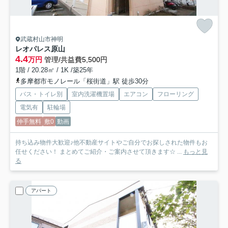
武蔵村山市神明
レオパレス原山
4.4
万円
管理/共益費5,500円
1階 / 20.28㎡ / 1K /築25年
多摩都市モノレール「桜街道」駅 徒歩30分
バス・トイレ別
室内洗濯機置場
エアコン
フローリング
電気有
駐輪場
仲手無料
敷0
動画
持ち込み物件大歓迎♪他不動産サイトやご自分でお探しされた物件もお
任せください！ まとめてご紹介・ご案内させて頂きます☆ ...
もっと見
る
アパート