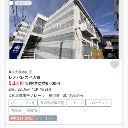
アパート
東大和市向原
レオパレスベガⅢ
5.1
万円
管理/共益費6,000円
2階 / 22.35㎡ / 1K /築21年
多摩都市モノレール「桜街道」駅 徒歩34分
バス・トイレ別
室内洗濯機置場
エアコン
フローリング
電気有
駐輪場
仲手無料
敷礼0
フリーレント