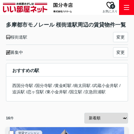
0
お気に入り
多摩都市モノレール 桜街道駅周辺の賃貸物件一覧
桜街道駅
変更
募集中
変更
おすすめの駅
西国分寺駅
/
国分寺駅
/
黄金町駅
/
南太田駅
/
武蔵小金井駅
/
追浜駅
/
恋ヶ窪駅
/
東小金井駅
/
国立駅
/
京急田浦駅
16
件
賃貸マンション