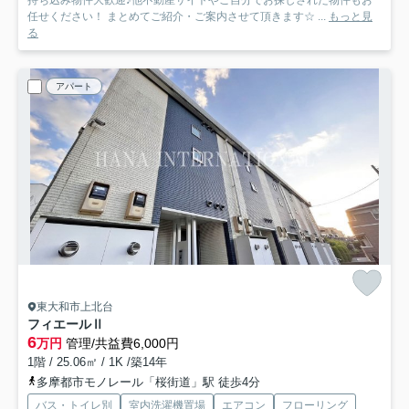
持ち込み物件大歓迎♪他不動産サイトやご自分でお探しされた物件もお
任せください！ まとめてご紹介・ご案内させて頂きます☆ ...
もっと見
る
アパート
東大和市上北台
フィエールⅡ
6
万円
管理/共益費6,000円
1階 / 25.06㎡ / 1K /築14年
多摩都市モノレール「桜街道」駅 徒歩4分
バス・トイレ別
室内洗濯機置場
エアコン
フローリング