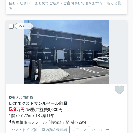
任せください！ まとめてご紹介・ご案内させて頂きます☆ ...
もっと見
る
アパート
東大和市向原
レオネクストサンルベール向原
5.9
万円
管理/共益費6,000円
1階 / 27.72㎡ / 1R /築11年
多摩都市モノレール「桜街道」駅 徒歩29分
バス・トイレ別
室内洗濯機置場
エアコン
バルコニー