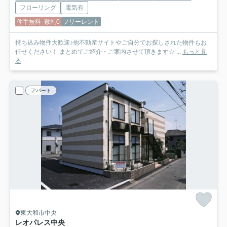
フローリング
電気有
仲手無料
敷礼0
フリーレント
持ち込み物件大歓迎♪他不動産サイトやご自分でお探しされた物件もお
任せください！ まとめてご紹介・ご案内させて頂きます☆ ...
もっと見
る
アパート
東大和市中央
レオパレス中央