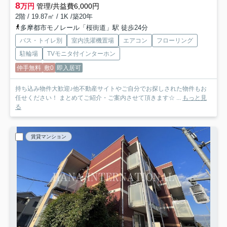
8
万円
管理/共益費6,000円
2階 / 19.87㎡ / 1K /築20年
多摩都市モノレール「桜街道」駅 徒歩24分
バス・トイレ別
室内洗濯機置場
エアコン
フローリング
駐輪場
TVモニタ付インターホン
仲手無料
敷0
即入居可
持ち込み物件大歓迎♪他不動産サイトやご自分でお探しされた物件もお
任せください！ まとめてご紹介・ご案内させて頂きます☆ ...
もっと見
る
賃貸マンション