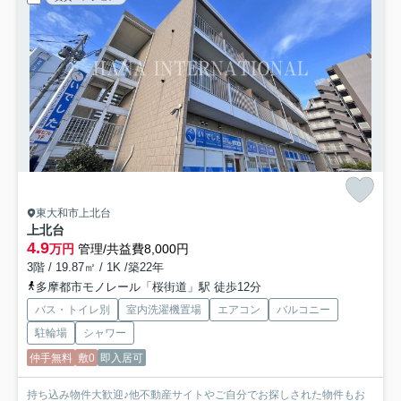
東大和市上北台
上北台
4.9
万円
管理/共益費8,000円
3階 / 19.87㎡ / 1K /築22年
多摩都市モノレール「桜街道」駅 徒歩12分
バス・トイレ別
室内洗濯機置場
エアコン
バルコニー
駐輪場
シャワー
仲手無料
敷0
即入居可
持ち込み物件大歓迎♪他不動産サイトやご自分でお探しされた物件もお