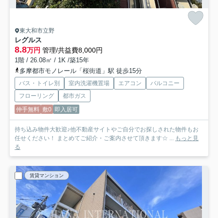
東大和市立野
レグルス
8.8
万円
管理/共益費8,000円
1階 / 26.08㎡ / 1K /築15年
多摩都市モノレール「桜街道」駅 徒歩15分
バス・トイレ別
室内洗濯機置場
エアコン
バルコニー
フローリング
都市ガス
仲手無料
敷0
即入居可
持ち込み物件大歓迎♪他不動産サイトやご自分でお探しされた物件もお
任せください！ まとめてご紹介・ご案内させて頂きます☆ ...
もっと見
る
賃貸マンション