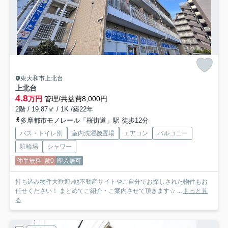
東大和市上北台
上北台
4.8
万円
管理/共益費8,000円
2階 / 19.87㎡ / 1K /築22年
多摩都市モノレール「桜街道」駅 徒歩12分
バス・トイレ別
室内洗濯機置場
エアコン
バルコニー
駐輪場
シャワー
仲手無料
敷0
即入居可
持ち込み物件大歓迎♪他不動産サイトやご自分でお探しされた物件もお
任せください！ まとめてご紹介・ご案内させて頂きます☆ ...
もっと見
る