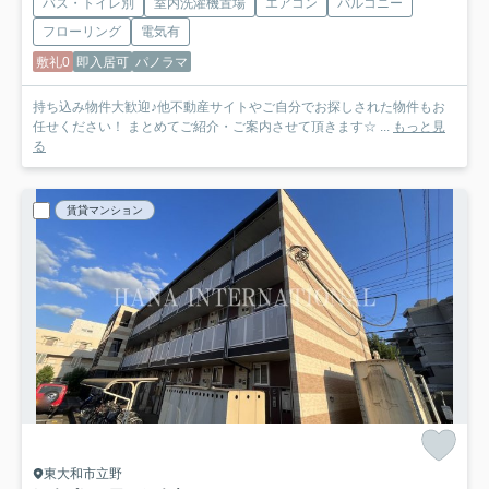
バス・トイレ別
室内洗濯機置場
エアコン
バルコニー
フローリング
電気有
敷礼0
即入居可
パノラマ
持ち込み物件大歓迎♪他不動産サイトやご自分でお探しされた物件もお
任せください！ まとめてご紹介・ご案内させて頂きます☆ ...
もっと見
る
賃貸マンション
東大和市立野