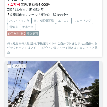
7.1
万円
管理/共益費6,000円
2階 / 29.47㎡ / 1K /築14年
多摩都市モノレール「桜街道」駅 徒歩4分
バス・トイレ別
室内洗濯機置場
エアコン
フローリング
電気有
都市ガス
仲手無料
敷0
即入居可
持ち込み物件大歓迎♪他不動産サイトやご自分でお探しされた物件もお
任せください！ まとめてご紹介・ご案内させて頂きます☆ ...
もっと見
る
アパート