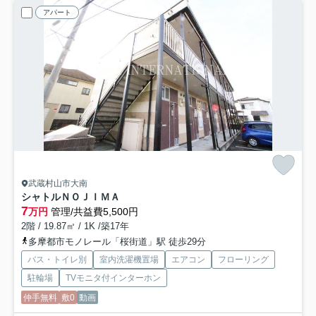
アパート
武蔵村山市大南
シャトルＮＯＪＩＭＡ
7
万円
管理/共益費5,500円
2階 / 19.87㎡ / 1K /築17年
多摩都市モノレール「桜街道」駅 徒歩29分
バス・トイレ別
室内洗濯機置場
エアコン
フローリング
駐輪場
TVモニタ付インターホン
仲手無料
敷0
動画