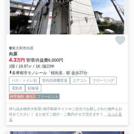
東大和市向原
向原
4.3
万円
管理/共益費6,000円
1階 / 19.87㎡ / 1K /築23年
多摩都市モノレール「桜街道」駅 徒歩27分
バス・トイレ別
室内洗濯機置場
エアコン
フローリング
電気有
駐輪場
仲手無料
敷礼0
フリーレント
持ち込み物件大歓迎♪他不動産サイトやご自分でお探しされた物件もお
任せください！ まとめてご紹介・ご案内させて頂きます☆ ...
もっと見
る