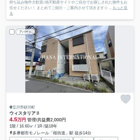
持ち込み物件大歓迎♪他不動産サイトやご自分でお探しされた物件もお
任せください！ まとめてご紹介・ご案内させて頂きます☆ ...
もっと見
る
アパート
立川市砂川町
ウィスタリアⅡ
4.5
万円
管理/共益費2,000円
1階 / 16.60㎡ / 1R /築18年
多摩都市モノレール「桜街道」駅 徒歩14分