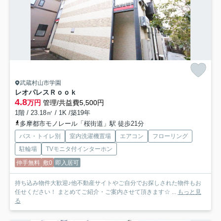
武蔵村山市学園
レオパレスＲｏｏｋ
4.8
万円
管理/共益費5,500円
1階 / 23.18㎡ / 1K /築19年
多摩都市モノレール「桜街道」駅 徒歩21分
バス・トイレ別
室内洗濯機置場
エアコン
フローリング
駐輪場
TVモニタ付インターホン
仲手無料
敷0
即入居可
持ち込み物件大歓迎♪他不動産サイトやご自分でお探しされた物件もお
任せください！ まとめてご紹介・ご案内させて頂きます☆ ...
もっと見
る