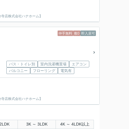
分寺店株式会社ハナホーム】
仲手無料
敷0
即入居可
バス・トイレ別
室内洗濯機置場
エアコン
バルコニー
フローリング
電気有
分寺店株式会社ハナホーム】
2LDK
3K ～ 3LDK
4K ～ 4LDK以上