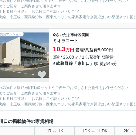
込み物件大歓迎♪他不動産サイトやご自分でお探しされた物件もお任せください！
めてご紹介・ご案内させて頂きます☆
ＩＮＥ対応可能」 お気軽にご相談ください(^^)/
央線・京王線・西武線沿線・西東京エリアの家具家電付き賃貸はいい部屋ネット国
賃貸マンション
さいたま市緑区
美園
ミオラコート
10.3
万円
管理/共益費8,000円
3階 / 26.08㎡ / 1K /築8年 /3階建
武蔵野線
「
東川口
」駅 徒歩45分
込み物件大歓迎♪他不動産サイトやご自分でお探しされた物件もお任せください！
めてご紹介・ご案内させて頂きます☆
ＩＮＥ対応可能」 お気軽にご相談ください(^^)/
央線・京王線・西武線沿線・西東京エリアの家具家電付き賃貸はいい部屋ネット国
川口の掲載物件の家賃相場
1R ～ 1K
1DK ～ 1LDK
2K ～ 