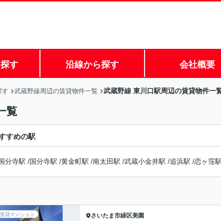
ら探す
沿線から探す
会社概要
武蔵野線 東川口駅周辺の賃貸物件一
探す
武蔵野線周辺の賃貸物件一覧
一覧
すすめの駅
国分寺駅
/
国分寺駅
/
黄金町駅
/
南太田駅
/
武蔵小金井駅
/
追浜駅
/
恋ヶ窪
賃貸マンション
さいたま市緑区
美園