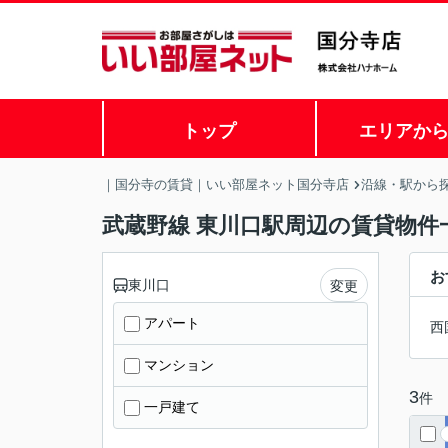
トップ
エリアか
｜国分寺の賃貸｜いい部屋ネット国分寺店
沿線・駅から
武蔵野線 東川口駅周辺の賃貸物件
お
東川口
変更
アパート
西
マンション
3
件
一戸建て