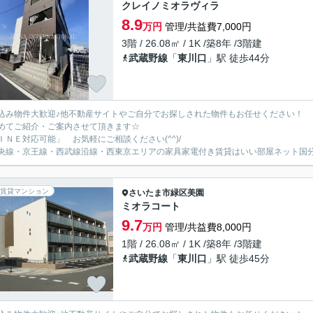
クレイノミオラヴィラ
8.9
万円
管理/共益費7,000円
3階 / 26.08㎡ / 1K /築8年 /3階建
武蔵野線
「
東川口
」駅 徒歩44分
込み物件大歓迎♪他不動産サイトやご自分でお探しされた物件もお任せください！
めてご紹介・ご案内させて頂きます☆
ＩＮＥ対応可能」 お気軽にご相談ください(^^)/
央線・京王線・西武線沿線・西東京エリアの家具家電付き賃貸はいい部屋ネット国
賃貸マンション
さいたま市緑区
美園
ミオラコート
9.7
万円
管理/共益費8,000円
1階 / 26.08㎡ / 1K /築8年 /3階建
武蔵野線
「
東川口
」駅 徒歩45分