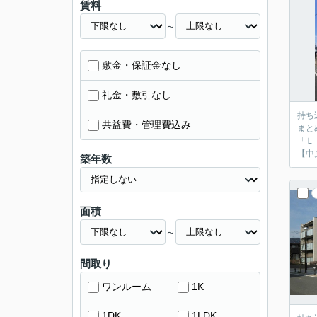
賃料
～
敷金・保証金なし
礼金・敷引なし
持ち
共益費・管理費込み
まと
「Ｌ
【中
築年数
面積
～
間取り
ワンルーム
1K
1DK
1LDK