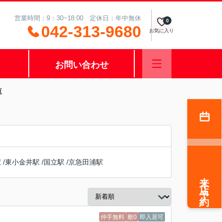
営業時間：9：30~18:00 定休日：年中無休
0
042-313-9680
お気に入り
お問い合わせ
覧
駅
/
東小金井駅
/
国立駅
/
京急田浦駅
来店予約
仲手無料
敷0
即入居可