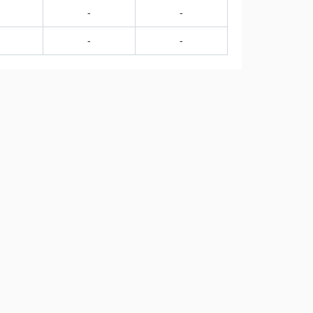
-
-
-
-