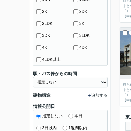
持ち
まと
2K
2DK
「Ｌ
【中
2LDK
3K
3DK
3LDK
4K
4DK
4LDK以上
駅・バス停からの時間
持ち
まと
建物構造
追加する
「Ｌ
【中
情報公開日
指定しない
本日
東
3日以内
1週間以内