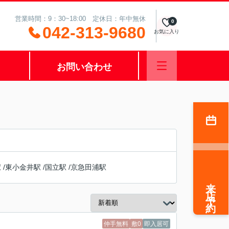
営業時間：9：30~18:00 定休日：年中無休
0
042-313-9680
お気に入り
お問い合わせ
駅
/
東小金井駅
/
国立駅
/
京急田浦駅
来店予約
仲手無料
敷0
即入居可