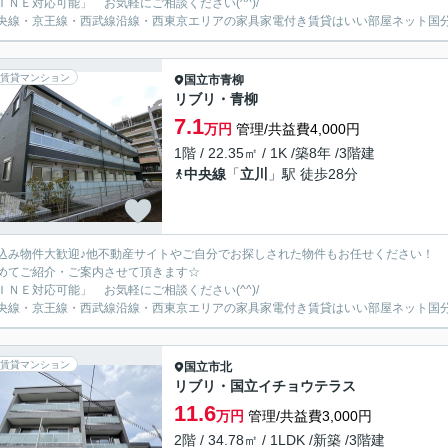
ＩＮＥ対応可能」 お気軽にご相談ください(^^)/
央線・京王線・西武線沿線・西東京エリアの家具家電付き賃貸はいい部屋ネット国
賃貸マンション
国立市
青柳
リブリ・青柳
7.1
万円
管理/共益費4,000円
1階 / 22.35㎡ / 1K /築8年 /3階建
中央線
「
立川
」駅 徒歩28分
込み物件大歓迎♪他不動産サイトやご自分でお探しされた物件もお任せください！
めてご紹介・ご案内させて頂きます☆
ＩＮＥ対応可能」 お気軽にご相談ください(^^)/
央線・京王線・西武線沿線・西東京エリアの家具家電付き賃貸はいい部屋ネット国
賃貸マンション
国立市
北
リブリ・国立イチョウテラス
11.6
万円
管理/共益費3,000円
2階 / 34.78㎡ / 1LDK /新築 /3階建