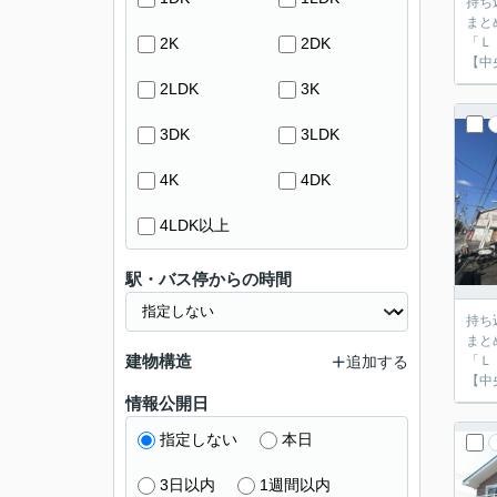
持ち
まと
2K
2DK
「Ｌ
【中
2LDK
3K
3DK
3LDK
4K
4DK
4LDK以上
駅・バス停からの時間
持ち
まと
建物構造
追加する
「Ｌ
【中
情報公開日
指定しない
本日
3日以内
1週間以内