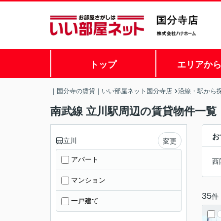
トップ
エリアか
｜国分寺の賃貸｜いい部屋ネット国分寺店
沿線・駅から
南武線 立川駅周辺の賃貸物件一覧
お
立川
変更
アパート
西
マンション
35
件
一戸建て