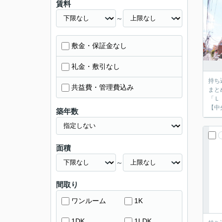
賃料
～
敷金・保証金なし
礼金・敷引なし
持ち
共益費・管理費込み
まと
「Ｌ
【中
築年数
面積
～
間取り
ワンルーム
1K
1DK
1LDK