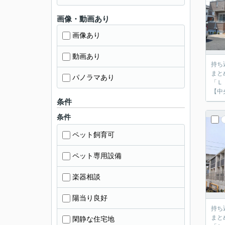
画像・動画あり
画像あり
動画あり
持ち
まと
パノラマあり
「Ｌ
【中
条件
条件
ペット飼育可
ペット専用設備
楽器相談
陽当り良好
持ち
まと
閑静な住宅地