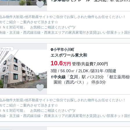
込み物件大歓迎♪他不動産サイトやご自分でお探しされた物件もお任せください！
めてご紹介・ご案内させて頂きます☆
ＩＮＥ対応可能」 お気軽にご相談ください(^^)/
央線・京王線・西武線沿線・西東京エリアの家具家電付き賃貸はいい部屋ネット国
アパート
小平市
小川町
エスポワール東大和
10.6
万円
管理/共益費7,000円
3階 / 56.00㎡ / 2LDK /築31年 /3階建
中央線
「
立川
」駅 バス23分 「都立薬用植
園前（西武バス）」 停歩3分
込み物件大歓迎♪他不動産サイトやご自分でお探しされた物件もお任せください！
めてご紹介・ご案内させて頂きます☆
ＩＮＥ対応可能」 お気軽にご相談ください(^^)/
央線・京王線・西武線沿線・西東京エリアの家具家電付き賃貸はいい部屋ネット国