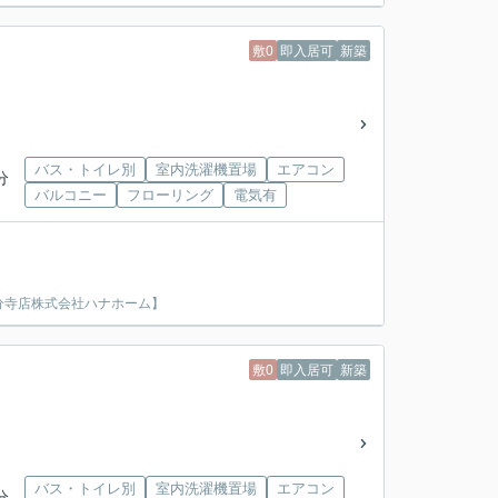
敷0
即入居可
新築
バス・トイレ別
室内洗濯機置場
エアコン
分
バルコニー
フローリング
電気有
分寺店株式会社ハナホーム】
敷0
即入居可
新築
バス・トイレ別
室内洗濯機置場
エアコン
分