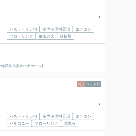
バス・トイレ別
室内洗濯機置場
エアコン
フローリング
都市ガス
駐輪場
分寺店株式会社ハナホーム】
礼0
ペット可
バス・トイレ別
室内洗濯機置場
エアコン
バルコニー
フローリング
電気有