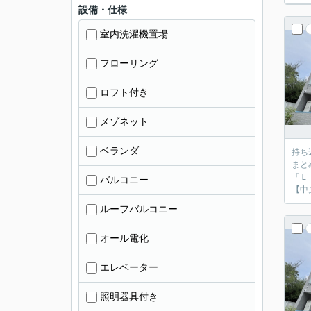
設備・仕様
室内洗濯機置場
フローリング
ロフト付き
メゾネット
ベランダ
持ち
まと
「Ｌ
バルコニー
【中
ルーフバルコニー
オール電化
エレベーター
照明器具付き