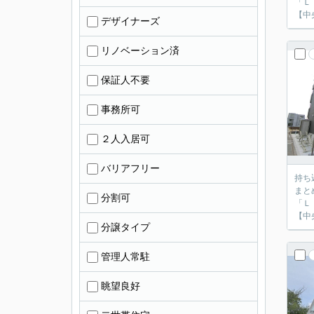
「Ｌ
【中
デザイナーズ
リノベーション済
保証人不要
事務所可
２人入居可
バリアフリー
持ち
まと
分割可
「Ｌ
【中
分譲タイプ
管理人常駐
眺望良好