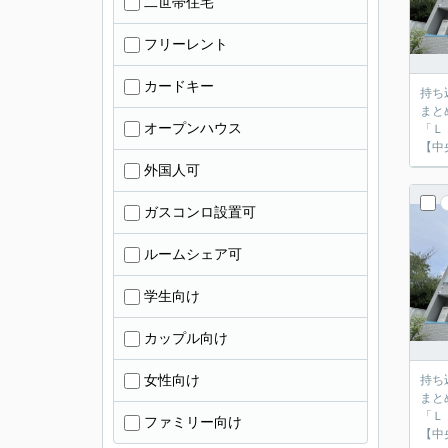
二世帯住宅
フリーレント
カードキー
持ち
まと
オープンハウス
「Ｌ
【中
外国人可
ガスコンロ設置可
ルームシェア可
学生向け
カップル向け
女性向け
持ち
まと
「Ｌ
ファミリー向け
【中