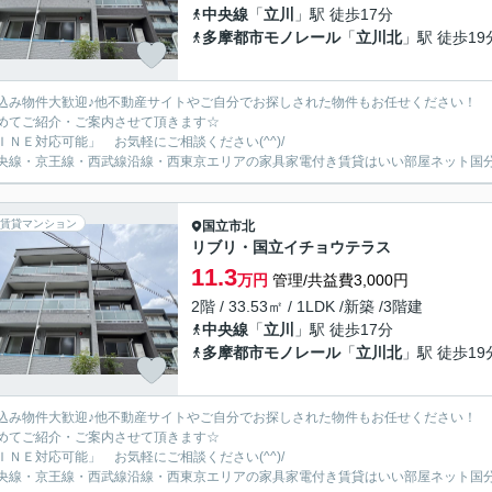
中央線
「
立川
」駅 徒歩17分
多摩都市モノレール
「
立川北
」駅 徒歩19
込み物件大歓迎♪他不動産サイトやご自分でお探しされた物件もお任せください！
めてご紹介・ご案内させて頂きます☆
ＩＮＥ対応可能」 お気軽にご相談ください(^^)/
央線・京王線・西武線沿線・西東京エリアの家具家電付き賃貸はいい部屋ネット国
賃貸マンション
国立市
北
リブリ・国立イチョウテラス
11.3
万円
管理/共益費3,000円
2階 / 33.53㎡ / 1LDK /新築 /3階建
中央線
「
立川
」駅 徒歩17分
多摩都市モノレール
「
立川北
」駅 徒歩19
込み物件大歓迎♪他不動産サイトやご自分でお探しされた物件もお任せください！
めてご紹介・ご案内させて頂きます☆
ＩＮＥ対応可能」 お気軽にご相談ください(^^)/
央線・京王線・西武線沿線・西東京エリアの家具家電付き賃貸はいい部屋ネット国