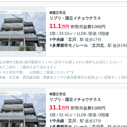
賃貸マンション
国立市
北
リブリ・国立イチョウテラス
11.1
万円
管理/共益費3,000円
1階 / 33.53㎡ / 1LDK /新築 /3階建
中央線
「
立川
」駅 徒歩17分
多摩都市モノレール
「
立川北
」駅 徒歩19
込み物件大歓迎♪他不動産サイトやご自分でお探しされた物件もお任せください！
めてご紹介・ご案内させて頂きます☆
ＩＮＥ対応可能」 お気軽にご相談ください(^^)/
央線・京王線・西武線沿線・西東京エリアの家具家電付き賃貸はいい部屋ネット国
賃貸マンション
国立市
北
リブリ・国立イチョウテラス
11.1
万円
管理/共益費3,000円
1階 / 32.41㎡ / 1LDK /新築 /3階建
中央線
「
立川
」駅 徒歩17分
多摩都市モノレール
「
立川北
」駅 徒歩19