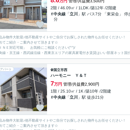
8.6
万円
管理/共益費3,500円
2階 / 46.09㎡ / 1LDK /築12年 /2階建
中央線
「
立川
」駅 バス7分 「東栄会」 停
分
込み物件大歓迎♪他不動産サイトやご自分でお探しされた物件もお任せください！
めてご紹介・ご案内させて頂きます☆
ＩＮＥ対応可能」 お気軽にご相談ください(^^)/
央線・京王線・西武線沿線・西東京エリアの家具家電付き賃貸はいい部屋ネット国
アパート
国立市
西
ハーモニー Ｙ＆Ｔ
7
万円
管理/共益費2,900円
1階 / 25.10㎡ / 1K /築10年 /2階建
中央線
「
立川
」駅 徒歩21分
込み物件大歓迎♪他不動産サイトやご自分でお探しされた物件もお任せください！
めてご紹介・ご案内させて頂きます☆