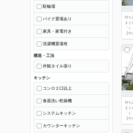
駐輪場
持ち
バイク置場あり
まと
「Ｌ
家具・家電付き
【中
洗濯機置場有
構造・工法
外観タイル張り
キッチン
コンロ２口以上
食器洗い乾燥機
持ち
まと
システムキッチン
「Ｌ
【中
カウンターキッチン