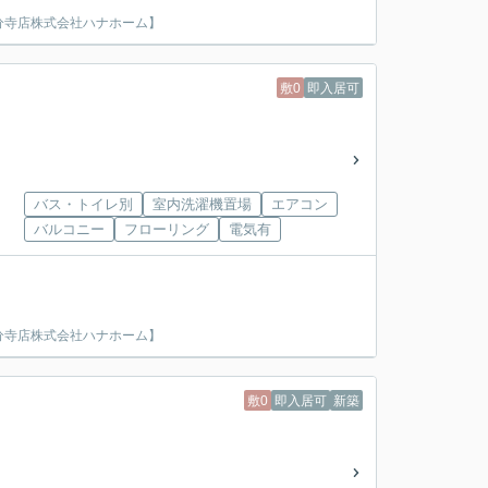
分寺店株式会社ハナホーム】
敷0
即入居可
バス・トイレ別
室内洗濯機置場
エアコン
バルコニー
フローリング
電気有
分寺店株式会社ハナホーム】
敷0
即入居可
新築