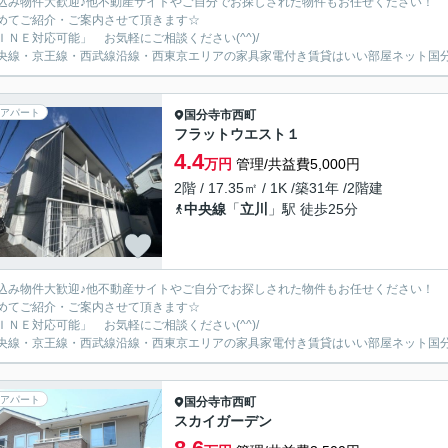
込み物件大歓迎♪他不動産サイトやご自分でお探しされた物件もお任せください！
めてご紹介・ご案内させて頂きます☆
ＩＮＥ対応可能」 お気軽にご相談ください(^^)/
央線・京王線・西武線沿線・西東京エリアの家具家電付き賃貸はいい部屋ネット国
アパート
国分寺市
西町
フラットウエスト１
4.4
万円
管理/共益費5,000円
2階 / 17.35㎡ / 1K /築31年 /2階建
中央線
「
立川
」駅 徒歩25分
込み物件大歓迎♪他不動産サイトやご自分でお探しされた物件もお任せください！
めてご紹介・ご案内させて頂きます☆
ＩＮＥ対応可能」 お気軽にご相談ください(^^)/
央線・京王線・西武線沿線・西東京エリアの家具家電付き賃貸はいい部屋ネット国
アパート
国分寺市
西町
スカイガーデン