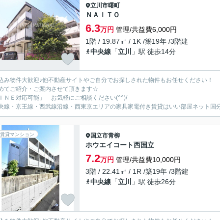
立川市
曙町
ＮＡＩＴＯ
6.3
万円
管理/共益費6,000円
1階 / 19.87㎡ / 1K /築19年 /3階建
中央線
「
立川
」駅 徒歩14分
込み物件大歓迎♪他不動産サイトやご自分でお探しされた物件もお任せください！
めてご紹介・ご案内させて頂きます☆
ＩＮＥ対応可能」 お気軽にご相談ください(^^)/
央線・京王線・西武線沿線・西東京エリアの家具家電付き賃貸はいい部屋ネット国
賃貸マンション
国立市
青柳
ホウエイコート西国立
7.2
万円
管理/共益費10,000円
3階 / 22.41㎡ / 1R /築19年 /3階建
中央線
「
立川
」駅 徒歩26分