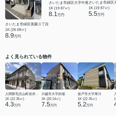
さいたま市緑区
さいたま市緑区大字中尾
1K (19.87㎡)
1K (19.87㎡)
5.5
8.1
万円
万円
さいたま市緑区美園３丁目
1K (26.08㎡)
8.9
万円
よく見られている物件
入間郡毛呂山町岩井西１丁目
川越市大字的場
坂戸市大字厚川
1K (22.35㎡)
1K (20.14㎡)
1K (22.35㎡)
1
4.3
7.5
5.2
万円
万円
万円