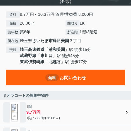
【外観】
9.7万円～10.3万円 管理/共益費 8,000円
賃料
26.08㎡
1K
面積
間取り
築8年
1階/3階建
築年数
所在階
埼玉県
さいたま市緑区
美園
３丁目
所在地
埼玉高速鉄道
「
浦和美園
」駅 徒歩15分
交通
武蔵野線
「
東川口
」駅 徒歩45分
東武伊勢崎線
「
北越谷
」駅 徒歩77分
お問い合わせ
無料
ミオラコートの募集中物件
1階
9.7万円
1階 / 7.88坪(26.08㎡)