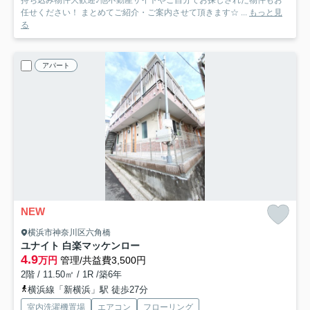
持ち込み物件大歓迎♪他不動産サイトやご自分でお探しされた物件もお
任せください！ まとめてご紹介・ご案内させて頂きます☆ ...
もっと見
る
アパート
NEW
横浜市神奈川区六角橋
ユナイト 白楽マッケンロー
4.9
万円
管理/共益費3,500円
2階 / 11.50㎡ / 1R /築6年
横浜線「新横浜」駅 徒歩27分
室内洗濯機置場
エアコン
フローリング