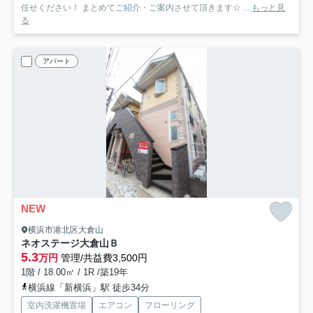
任せください！ まとめてご紹介・ご案内させて頂きます☆ ...
もっと見
る
アパート
NEW
横浜市港北区大倉山
ネオステージ大倉山Ｂ
5.3
万円
管理/共益費3,500円
1階 / 18.00㎡ / 1R /築19年
横浜線「新横浜」駅 徒歩34分
室内洗濯機置場
エアコン
フローリング