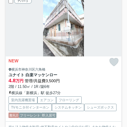
アパート
NEW
横浜市神奈川区六角橋
ユナイト 白楽マッケンロー
4.8
万円
管理/共益費3,500円
2階 / 11.50㎡ / 1R /築6年
横浜線「新横浜」駅 徒歩27分
室内洗濯機置場
エアコン
フローリング
TVモニタ付インターホン
システムキッチン
シューズボックス
敷礼0
フリーレント
即入居可