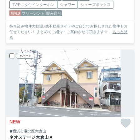
TVモニタ付インターホン
シャワー
シューズボックス
敷礼0
フリーレント
即入居可
持ち込み物件大歓迎♪他不動産サイトやご自分でお探しされた物件もお
任せください！ まとめてご紹介・ご案内させて頂きます☆ ...
もっと見
る
アパート
NEW
横浜市港北区大倉山
ネオステージ大倉山Ａ