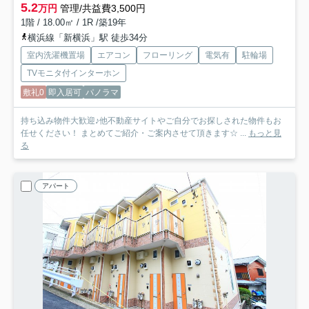
5.2
万円
管理/共益費3,500円
1階 / 18.00㎡ / 1R /築19年
横浜線「新横浜」駅 徒歩34分
室内洗濯機置場
エアコン
フローリング
電気有
駐輪場
TVモニタ付インターホン
敷礼0
即入居可
パノラマ
持ち込み物件大歓迎♪他不動産サイトやご自分でお探しされた物件もお
任せください！ まとめてご紹介・ご案内させて頂きます☆ ...
もっと見
る
アパート