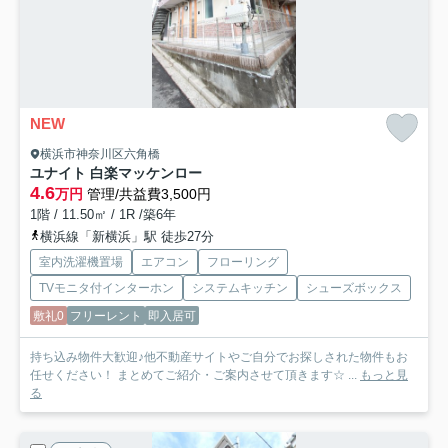
NEW
横浜市神奈川区六角橋
ユナイト 白楽マッケンロー
4.6
万円
管理/共益費3,500円
1階 / 11.50㎡ / 1R /築6年
横浜線「新横浜」駅 徒歩27分
室内洗濯機置場
エアコン
フローリング
TVモニタ付インターホン
システムキッチン
シューズボックス
敷礼0
フリーレント
即入居可
持ち込み物件大歓迎♪他不動産サイトやご自分でお探しされた物件もお
任せください！ まとめてご紹介・ご案内させて頂きます☆ ...
もっと見
る