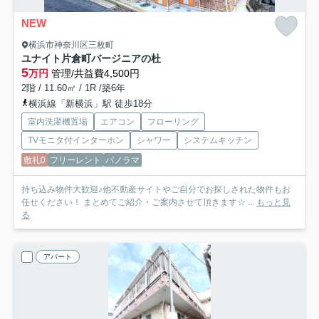
NEW
横浜市神奈川区三枚町
ユナイト片倉町バージニアの杜
5
万円
管理/共益費4,500円
2階 / 11.60㎡ / 1R /築6年
横浜線「新横浜」駅 徒歩18分
室内洗濯機置場
エアコン
フローリング
TVモニタ付インターホン
シャワー
システムキッチン
敷礼0
フリーレント
パノラマ
持ち込み物件大歓迎♪他不動産サイトやご自分でお探しされた物件もお
任せください！ まとめてご紹介・ご案内させて頂きます☆ ...
もっと見
る
アパート