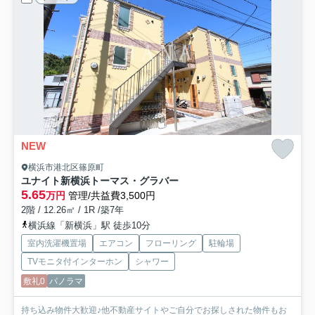
NEW
横浜市港北区篠原町
ユナイト新横浜トーマス・グラバー
5.65
万円
管理/共益費3,500円
2階 / 12.26㎡ / 1R /築7年
横浜線「新横浜」駅 徒歩10分
室内洗濯機置場
エアコン
フローリング
駐輪場
TVモニタ付インターホン
シャワー
敷礼0
パノラマ
持ち込み物件大歓迎♪他不動産サイトやご自分でお探しされた物件もお