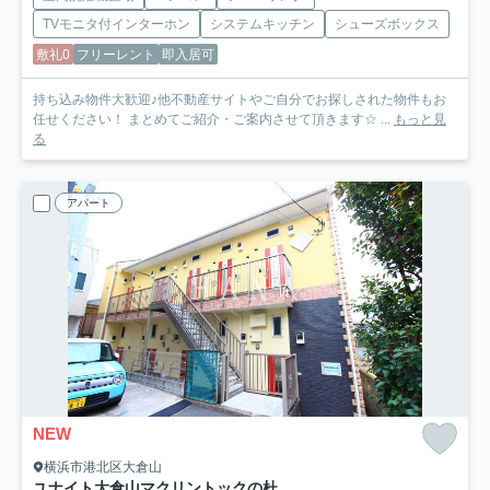
TVモニタ付インターホン
システムキッチン
シューズボックス
敷礼0
フリーレント
即入居可
持ち込み物件大歓迎♪他不動産サイトやご自分でお探しされた物件もお
任せください！ まとめてご紹介・ご案内させて頂きます☆ ...
もっと見
る
アパート
NEW
横浜市港北区大倉山
ユナイト大倉山マクリントックの杜