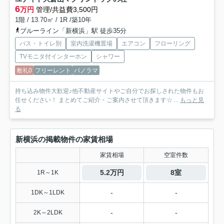
6
万円
管理/共益費3,500円
1階 / 13.70㎡ / 1R /築10年
ブルーライン「新横浜」駅 徒歩35分
バス・トイレ別
室内洗濯機置場
エアコン
フローリング
TVモニタ付インターホン
シャワー
敷礼0
フリーレント
パノラマ
持ち込み物件大歓迎♪他不動産サイトやご自分でお探しされた物件もお
任せください！ まとめてご紹介・ご案内させて頂きます☆ ...
もっと見
る
新横浜の掲載物件の家賃相場
家賃相場
空室件数
5.2万円
8室
1R～1K
-
-
1DK～1LDK
-
-
2K～2LDK