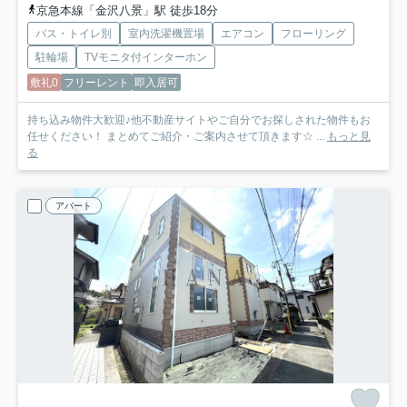
京急本線「金沢八景」駅 徒歩18分
バス・トイレ別
室内洗濯機置場
エアコン
フローリング
駐輪場
TVモニタ付インターホン
敷礼0
フリーレント
即入居可
持ち込み物件大歓迎♪他不動産サイトやご自分でお探しされた物件もお
任せください！ まとめてご紹介・ご案内させて頂きます☆ ...
もっと見
る
アパート