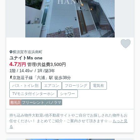
横須賀市追浜南町
ユナイトMs one
4.7
万円
管理/共益費3,500円
1階 / 14.49㎡ / 1R /築3年
京急逗子線「六浦」駅 徒歩38分
バス・トイレ別
エアコン
フローリング
電気有
TVモニタ付インターホン
シャワー
敷礼0
フリーレント
パノラマ
持ち込み物件大歓迎♪他不動産サイトやご自分でお探しされた物件もお
任せください！ まとめてご紹介・ご案内させて頂きます☆ ...
もっと見
る