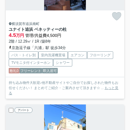
横須賀市追浜南町
ユナイト追浜 ベネッティーの杜
4.5
万円
管理/共益費4,500円
2階 / 12.29㎡ / 1R /築8年
京急逗子線「六浦」駅 徒歩34分
バス・トイレ別
室内洗濯機置場
エアコン
フローリング
TVモニタ付インターホン
シャワー
敷礼0
フリーレント
即入居可
持ち込み物件大歓迎♪他不動産サイトやご自分でお探しされた物件もお
任せください！ まとめてご紹介・ご案内させて頂きます☆ ...
もっと見
る
アパート