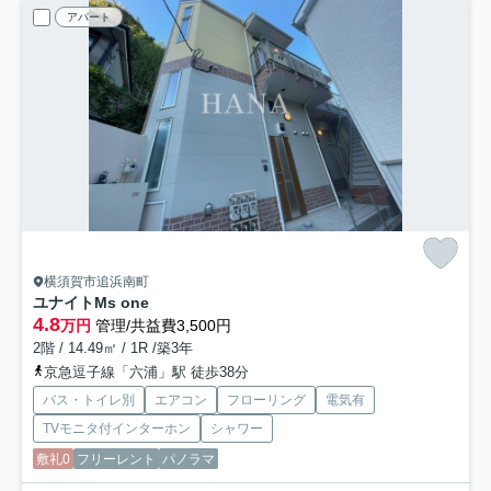
アパート
横須賀市追浜南町
ユナイトMs one
4.8
万円
管理/共益費3,500円
2階 / 14.49㎡ / 1R /築3年
京急逗子線「六浦」駅 徒歩38分
バス・トイレ別
エアコン
フローリング
電気有
TVモニタ付インターホン
シャワー
敷礼0
フリーレント
パノラマ