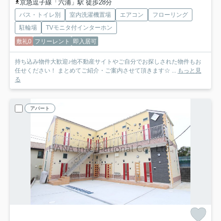
京急逗子線「六浦」駅 徒歩28分
バス・トイレ別
室内洗濯機置場
エアコン
フローリング
駐輪場
TVモニタ付インターホン
敷礼0
フリーレント
即入居可
持ち込み物件大歓迎♪他不動産サイトやご自分でお探しされた物件もお
任せください！ まとめてご紹介・ご案内させて頂きます☆ ...
もっと見
る
アパート