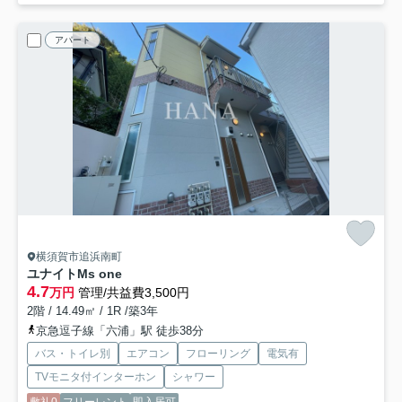
アパート
横須賀市追浜南町
ユナイトMs one
4.7
万円
管理/共益費3,500円
2階 / 14.49㎡ / 1R /築3年
京急逗子線「六浦」駅 徒歩38分
バス・トイレ別
エアコン
フローリング
電気有
TVモニタ付インターホン
シャワー
敷礼0
フリーレント
即入居可