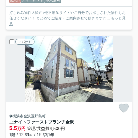
持ち込み物件大歓迎♪他不動産サイトやご自分でお探しされた物件もお
任せください！ まとめてご紹介・ご案内させて頂きます☆ ...
もっと見
る
アパート
横浜市金沢区野島町
ユナイトファーストブランチ金沢
5.5
万円
管理/共益費4,500円
1階 / 12.69㎡ / 1R /築1年