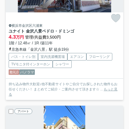
横浜市金沢区六浦東
ユナイト 金沢八景ペドロ・ドミンゴ
4.3
万円
管理/共益費3,500円
1階 / 12.48㎡ / 1R /築11年
京急本線「金沢八景」駅 徒歩19分
バス・トイレ別
室内洗濯機置場
エアコン
フローリング
TVモニタ付インターホン
シャワー
敷礼0
パノラマ
持ち込み物件大歓迎♪他不動産サイトやご自分でお探しされた物件もお
任せください！ まとめてご紹介・ご案内させて頂きます☆ ...
もっと見
る
アパート