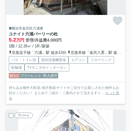
横浜市金沢区六浦東
ユナイト六浦パーリーの杜
5.2
万円
管理/共益費4,000円
1階 / 12.26㎡ / 1R /新築
京急逗子線「六浦」駅 徒歩13分
京急本線「金沢八景」駅 徒歩20分
バス・トイレ別
室内洗濯機置場
エアコン
フローリング
駐輪場
TVモニタ付インターホン
敷礼0
フリーレント
即入居可
持ち込み物件大歓迎♪他不動産サイトやご自分でお探しされた物件もお
任せください！ まとめてご紹介・ご案内させて頂きます☆ ...
もっと見
る
アパート