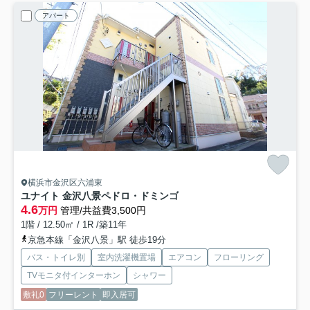
アパート
横浜市金沢区六浦東
ユナイト 金沢八景ペドロ・ドミンゴ
4.6
万円
管理/共益費3,500円
1階 / 12.50㎡ / 1R /築11年
京急本線「金沢八景」駅 徒歩19分
バス・トイレ別
室内洗濯機置場
エアコン
フローリング
TVモニタ付インターホン
シャワー
敷礼0
フリーレント
即入居可