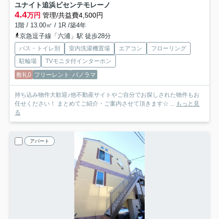
ユナイト追浜ビセンテモレーノ
4.4
万円
管理/共益費4,500円
1階 / 13.00㎡ / 1R /築4年
京急逗子線「六浦」駅 徒歩28分
バス・トイレ別
室内洗濯機置場
エアコン
フローリング
駐輪場
TVモニタ付インターホン
敷礼0
フリーレント
パノラマ
持ち込み物件大歓迎♪他不動産サイトやご自分でお探しされた物件もお
任せください！ まとめてご紹介・ご案内させて頂きます☆ ...
もっと見
る
アパート