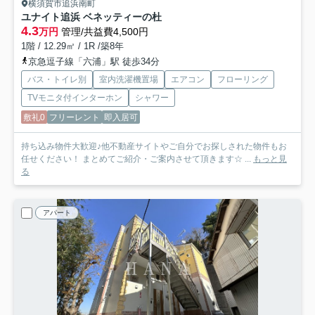
横須賀市追浜南町
ユナイト追浜 ベネッティーの杜
4.3
万円
管理/共益費4,500円
1階 / 12.29㎡ / 1R /築8年
京急逗子線「六浦」駅 徒歩34分
バス・トイレ別
室内洗濯機置場
エアコン
フローリング
TVモニタ付インターホン
シャワー
敷礼0
フリーレント
即入居可
持ち込み物件大歓迎♪他不動産サイトやご自分でお探しされた物件もお
任せください！ まとめてご紹介・ご案内させて頂きます☆ ...
もっと見
る
アパート