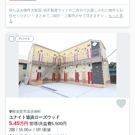
持ち込み物件大歓迎♪他不動産サイトやご自分でお探しされた物件もお
任せください！ まとめてご紹介・ご案内させて頂きます☆ ...
もっと見
る
アパート
横須賀市追浜南町
ユナイト追浜ローズウッド
5.45
万円
管理/共益費5,500円
2階 / 15.00㎡ / 1R /新築