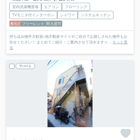
室内洗濯機置場
エアコン
フローリング
TVモニタ付インターホン
シャワー
システムキッチン
敷礼0
フリーレント
即入居可
持ち込み物件大歓迎♪他不動産サイトやご自分でお探しされた物件もお
任せください！ まとめてご紹介・ご案内させて頂きます☆ ...
もっと見
る
アパート