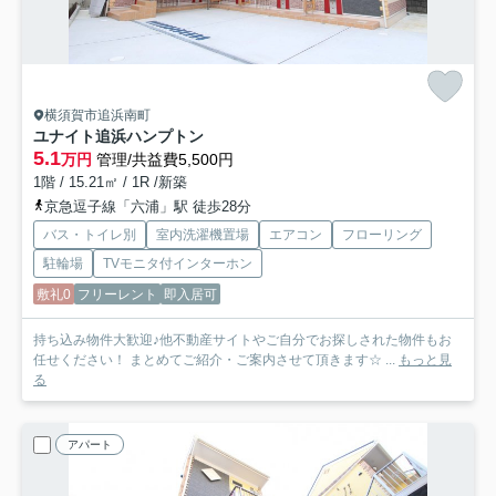
横須賀市追浜南町
ユナイト追浜ハンプトン
5.1
万円
管理/共益費5,500円
1階 / 15.21㎡ / 1R /新築
京急逗子線「六浦」駅 徒歩28分
バス・トイレ別
室内洗濯機置場
エアコン
フローリング
駐輪場
TVモニタ付インターホン
敷礼0
フリーレント
即入居可
持ち込み物件大歓迎♪他不動産サイトやご自分でお探しされた物件もお
任せください！ まとめてご紹介・ご案内させて頂きます☆ ...
もっと見
る
アパート