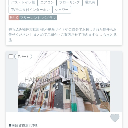
バス・トイレ別
エアコン
フローリング
電気有
TVモニタ付インターホン
シャワー
敷礼0
フリーレント
パノラマ
持ち込み物件大歓迎♪他不動産サイトやご自分でお探しされた物件もお
任せください！ まとめてご紹介・ご案内させて頂きます☆ ...
もっと見
る
アパート
横須賀市追浜本町