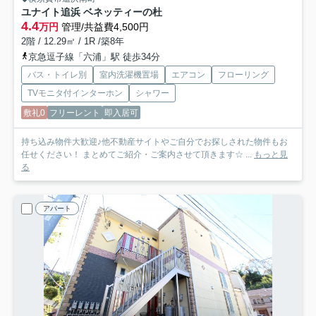
ユナイト追浜 ベネッティーの杜
4.4
万円
管理/共益費4,500円
2階 / 12.29㎡ / 1R /築8年
京急逗子線「六浦」駅 徒歩34分
バス・トイレ別
室内洗濯機置場
エアコン
フローリング
TVモニタ付インターホン
シャワー
敷礼0
フリーレント
即入居可
持ち込み物件大歓迎♪他不動産サイトやご自分でお探しされた物件もお
任せください！ まとめてご紹介・ご案内させて頂きます☆ ...
もっと見
る
アパート