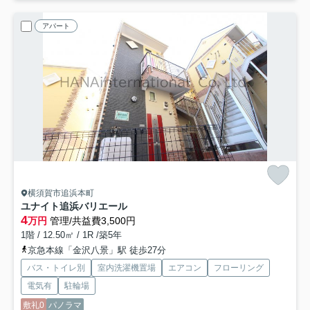
アパート
横須賀市追浜本町
ユナイト追浜バリエール
4
万円
管理/共益費3,500円
1階 / 12.50㎡ / 1R /築5年
京急本線「金沢八景」駅 徒歩27分
バス・トイレ別
室内洗濯機置場
エアコン
フローリング
電気有
駐輪場
敷礼0
パノラマ