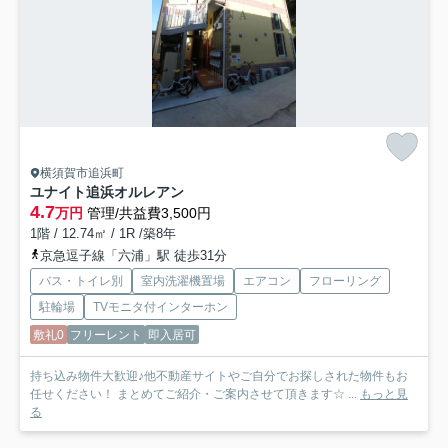
横須賀市追浜町
ユナイト追浜オルレアン
4.7
万円
管理/共益費3,500円
1階 / 12.74㎡ / 1R /築8年
京急逗子線「六浦」駅 徒歩31分
バス・トイレ別
室内洗濯機置場
エアコン
フローリング
駐輪場
TVモニタ付インターホン
敷礼0
フリーレント
即入居可
持ち込み物件大歓迎♪他不動産サイトやご自分でお探しされた物件もお
任せください！ まとめてご紹介・ご案内させて頂きます☆ ...
もっと見
る