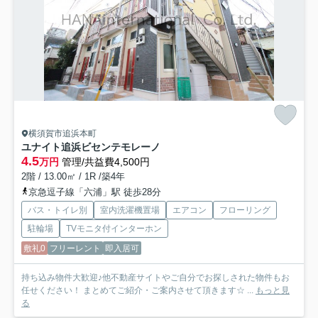
横須賀市追浜本町
ユナイト追浜ビセンテモレーノ
4.5
万円
管理/共益費4,500円
2階 / 13.00㎡ / 1R /築4年
京急逗子線「六浦」駅 徒歩28分
バス・トイレ別
室内洗濯機置場
エアコン
フローリング
駐輪場
TVモニタ付インターホン
敷礼0
フリーレント
即入居可
持ち込み物件大歓迎♪他不動産サイトやご自分でお探しされた物件もお
任せください！ まとめてご紹介・ご案内させて頂きます☆ ...
もっと見
る