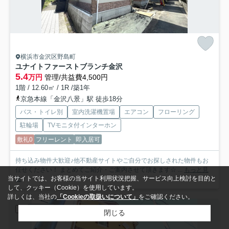
横浜市金沢区野島町
ユナイトファーストブランチ金沢
5.4
万円
管理/共益費4,500円
1階 / 12.60㎡ / 1R /築1年
京急本線「金沢八景」駅 徒歩18分
バス・トイレ別
室内洗濯機置場
エアコン
フローリング
駐輪場
TVモニタ付インターホン
敷礼0
フリーレント
即入居可
持ち込み物件大歓迎♪他不動産サイトやご自分でお探しされた物件もお
任せください！ まとめてご紹介・ご案内させて頂きます☆ ...
もっと見
当サイトでは、お客様の当サイト利用状況把握、サービス向上検討を目的と
る
して、クッキー（Cookie）を使用しています。
詳しくは、当社の
「Cookieの取扱いについて」
をご確認ください。
アパート
閉じる