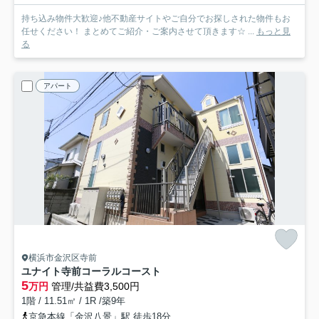
持ち込み物件大歓迎♪他不動産サイトやご自分でお探しされた物件もお
任せください！ まとめてご紹介・ご案内させて頂きます☆ ...
もっと見
る
アパート
横浜市金沢区寺前
ユナイト寺前コーラルコースト
5
万円
管理/共益費3,500円
1階 / 11.51㎡ / 1R /築9年
京急本線「金沢八景」駅 徒歩18分