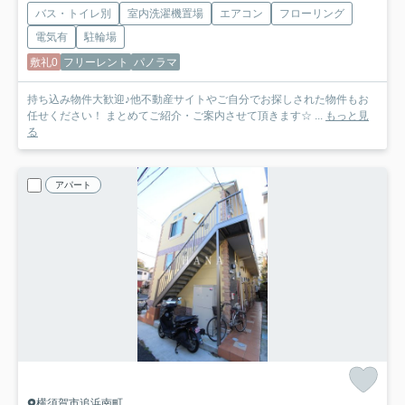
バス・トイレ別
室内洗濯機置場
エアコン
フローリング
電気有
駐輪場
敷礼0
フリーレント
パノラマ
持ち込み物件大歓迎♪他不動産サイトやご自分でお探しされた物件もお
任せください！ まとめてご紹介・ご案内させて頂きます☆ ...
もっと見
る
アパート
横須賀市追浜南町