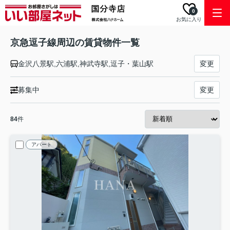
0
お気に入り
京急逗子線周辺の賃貸物件一覧
金沢八景駅,六浦駅,神武寺駅,逗子・葉山駅
変更
募集中
変更
84
件
アパート