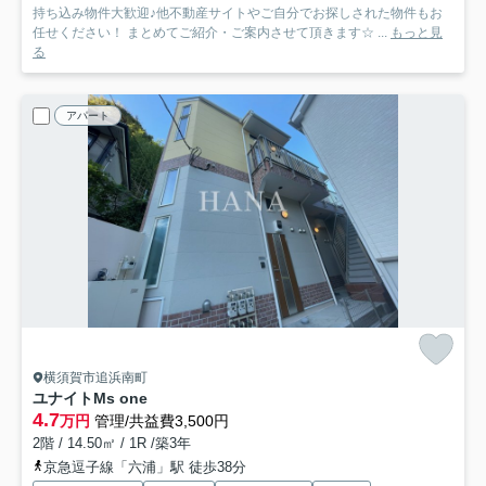
持ち込み物件大歓迎♪他不動産サイトやご自分でお探しされた物件もお
任せください！ まとめてご紹介・ご案内させて頂きます☆ ...
もっと見
る
アパート
横須賀市追浜南町
ユナイトMs one
4.7
万円
管理/共益費3,500円
2階 / 14.50㎡ / 1R /築3年
京急逗子線「六浦」駅 徒歩38分