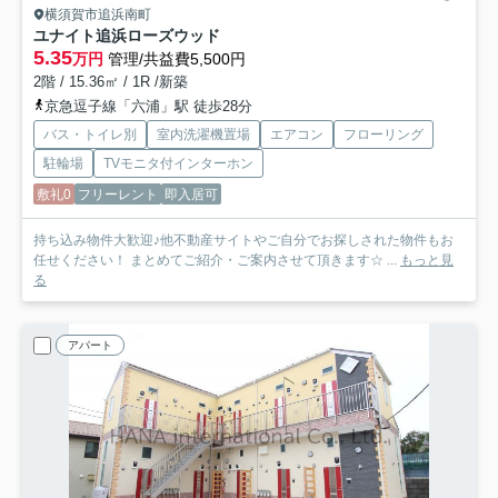
横須賀市追浜南町
ユナイト追浜ローズウッド
5.35
万円
管理/共益費5,500円
2階 / 15.36㎡ / 1R /新築
京急逗子線「六浦」駅 徒歩28分
バス・トイレ別
室内洗濯機置場
エアコン
フローリング
駐輪場
TVモニタ付インターホン
敷礼0
フリーレント
即入居可
持ち込み物件大歓迎♪他不動産サイトやご自分でお探しされた物件もお
任せください！ まとめてご紹介・ご案内させて頂きます☆ ...
もっと見
る
アパート