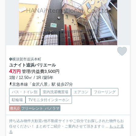
横須賀市追浜本町
ユナイト追浜バリエール
4
万円
管理/共益費3,500円
1階 / 12.50㎡ / 1R /築5年
京急本線「金沢八景」駅 徒歩27分
バス・トイレ別
室内洗濯機置場
エアコン
フローリング
駐輪場
TVモニタ付インターホン
敷礼0
フリーレント
パノラマ
持ち込み物件大歓迎♪他不動産サイトやご自分でお探しされた物件もお
任せください！ まとめてご紹介・ご案内させて頂きます☆ ...
もっと見
る