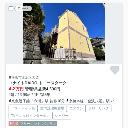
アパート
横浜市金沢区大道
ユナイトDAIDO トニースターク
4.2
万円
管理/共益費4,500円
2階 / 13.98㎡ / 1R /築6年
京急逗子線「六浦」駅 徒歩16分
京急本線「金沢八景」駅 バス14分 「大道」 停歩6分
バス・トイレ別
室内洗濯機置場
エアコン
フローリング
TVモニタ付インターホン
シャワー
敷礼0
フリーレント
パノラマ