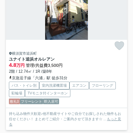
横須賀市追浜町
ユナイト追浜オルレアン
4.8
万円
管理/共益費3,500円
2階 / 12.74㎡ / 1R /築8年
京急逗子線「六浦」駅 徒歩31分
バス・トイレ別
室内洗濯機置場
エアコン
フローリング
駐輪場
TVモニタ付インターホン
敷礼0
フリーレント
即入居可
持ち込み物件大歓迎♪他不動産サイトやご自分でお探しされた物件もお
任せください！ まとめてご紹介・ご案内させて頂きます☆ ...
もっと見
る