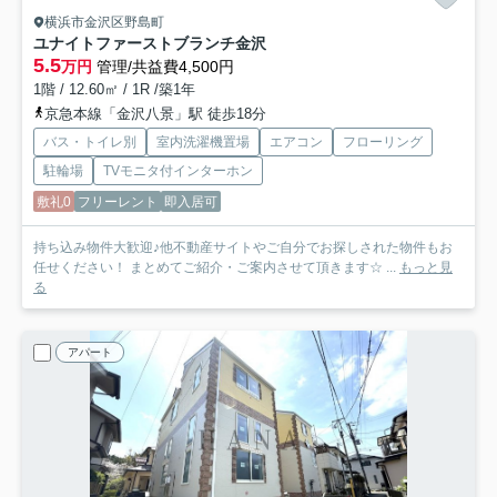
横浜市金沢区野島町
ユナイトファーストブランチ金沢
5.5
万円
管理/共益費4,500円
1階 / 12.60㎡ / 1R /築1年
京急本線「金沢八景」駅 徒歩18分
バス・トイレ別
室内洗濯機置場
エアコン
フローリング
駐輪場
TVモニタ付インターホン
敷礼0
フリーレント
即入居可
持ち込み物件大歓迎♪他不動産サイトやご自分でお探しされた物件もお
任せください！ まとめてご紹介・ご案内させて頂きます☆ ...
もっと見
る
アパート