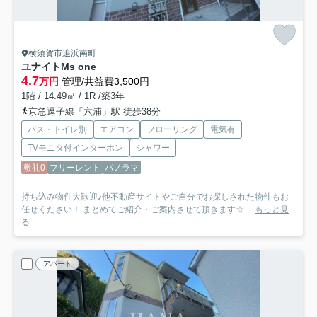
横須賀市追浜南町
ユナイトMs one
4.7
万円
管理/共益費3,500円
1階 / 14.49㎡ / 1R /築3年
京急逗子線「六浦」駅 徒歩38分
バス・トイレ別
エアコン
フローリング
電気有
TVモニタ付インターホン
シャワー
敷礼0
フリーレント
パノラマ
持ち込み物件大歓迎♪他不動産サイトやご自分でお探しされた物件もお
任せください！ まとめてご紹介・ご案内させて頂きます☆ ...
もっと見
る
アパート