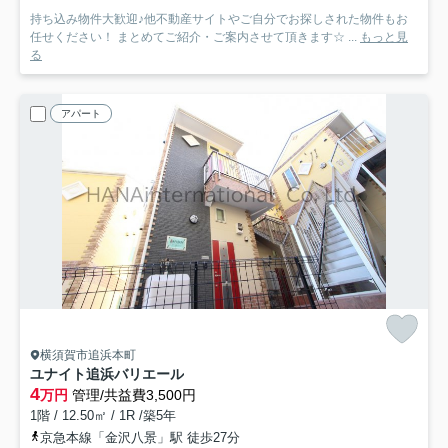
持ち込み物件大歓迎♪他不動産サイトやご自分でお探しされた物件もお
任せください！ まとめてご紹介・ご案内させて頂きます☆ ...
もっと見
る
アパート
横須賀市追浜本町
ユナイト追浜バリエール
4
万円
管理/共益費3,500円
1階 / 12.50㎡ / 1R /築5年
京急本線「金沢八景」駅 徒歩27分