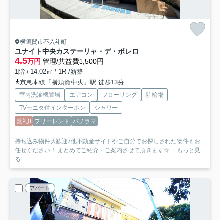
横須賀市不入斗町
ユナイト中央カステーリャ・デ・ボレロ
4.5
万円
管理/共益費3,500円
1階 / 14.02㎡ / 1R /新築
京急本線「横須賀中央」駅 徒歩13分
室内洗濯機置場
エアコン
フローリング
駐輪場
TVモニタ付インターホン
シャワー
敷礼0
フリーレント
パノラマ
持ち込み物件大歓迎♪他不動産サイトやご自分でお探しされた物件もお
任せください！ まとめてご紹介・ご案内させて頂きます☆ ...
もっと見
る
アパート