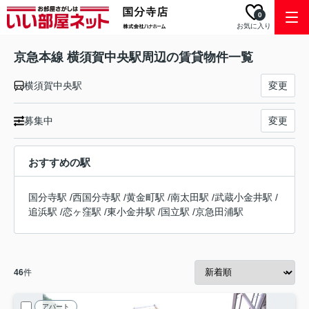
0
お気に入り
京急本線 横須賀中央駅周辺の賃貸物件一覧
横須賀中央駅
変更
募集中
変更
おすすめの駅
国分寺駅
/
西国分寺駅
/
黄金町駅
/
南太田駅
/
武蔵小金井駅
/
追浜駅
/
恋ヶ窪駅
/
東小金井駅
/
国立駅
/
京急田浦駅
46
件
アパート