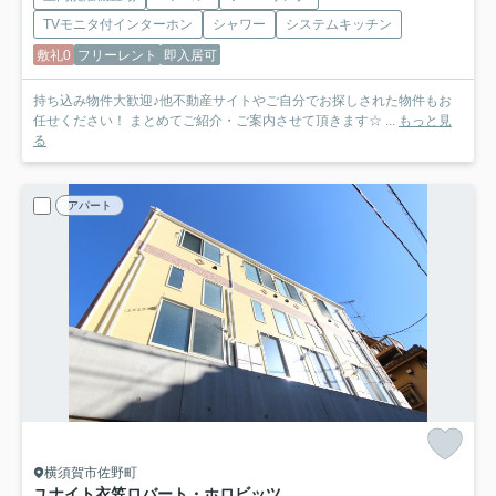
TVモニタ付インターホン
シャワー
システムキッチン
敷礼0
フリーレント
即入居可
持ち込み物件大歓迎♪他不動産サイトやご自分でお探しされた物件もお
任せください！ まとめてご紹介・ご案内させて頂きます☆ ...
もっと見
る
アパート
横須賀市佐野町
ユナイト衣笠ロバート・ホロビッツ