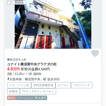
アパート
横須賀市上町
ユナイト横須賀中央グラナダの杜
4.5
万円
管理/共益費4,500円
2階 / 13.00㎡ / 1R /築9年
京急本線「横須賀中央」駅 徒歩10分
バス・トイレ別
室内洗濯機置場
エアコン
フローリング
駐輪場
TVモニタ付インターホン
敷礼0
フリーレント
即入居可