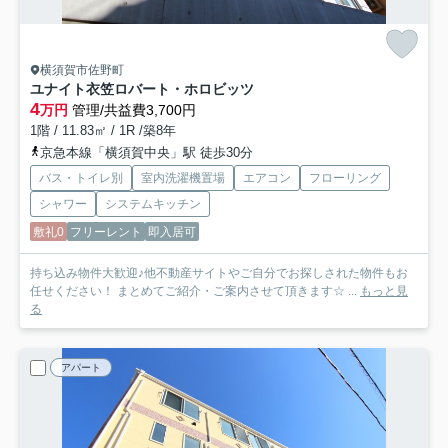
横須賀市佐野町
ユナイト衣笠ロバート・ホロビッツ
4
万円
管理/共益費3,700円
1階 / 11.83㎡ / 1R /築8年
京急本線「横須賀中央」駅 徒歩30分
バス・トイレ別
室内洗濯機置場
エアコン
フローリング
シャワー
システムキッチン
敷礼0
フリーレント
即入居可
持ち込み物件大歓迎♪他不動産サイトやご自分でお探しされた物件もお
任せください！ まとめてご紹介・ご案内させて頂きます☆ ...
もっと見
る
アパート