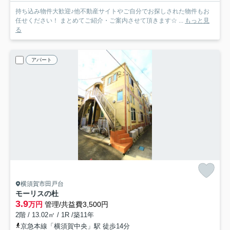
持ち込み物件大歓迎♪他不動産サイトやご自分でお探しされた物件もお
任せください！ まとめてご紹介・ご案内させて頂きます☆ ...
もっと見
る
アパート
横須賀市田戸台
モーリスの杜
3.9
万円
管理/共益費3,500円
2階 / 13.02㎡ / 1R /築11年
京急本線「横須賀中央」駅 徒歩14分