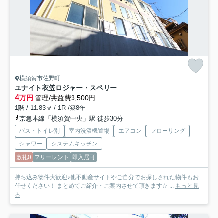
横須賀市佐野町
ユナイト衣笠ロジャー・スペリー
4
万円
管理/共益費3,500円
1階 / 11.83㎡ / 1R /築8年
京急本線「横須賀中央」駅 徒歩30分
バス・トイレ別
室内洗濯機置場
エアコン
フローリング
シャワー
システムキッチン
敷礼0
フリーレント
即入居可
持ち込み物件大歓迎♪他不動産サイトやご自分でお探しされた物件もお
任せください！ まとめてご紹介・ご案内させて頂きます☆ ...
もっと見
る