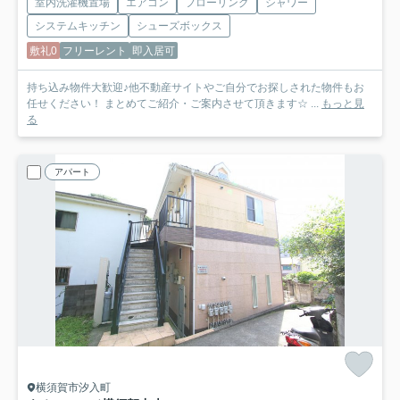
室内洗濯機置場
エアコン
フローリング
シャワー
システムキッチン
シューズボックス
敷礼0
フリーレント
即入居可
持ち込み物件大歓迎♪他不動産サイトやご自分でお探しされた物件もお
任せください！ まとめてご紹介・ご案内させて頂きます☆ ...
もっと見
る
アパート
横須賀市汐入町