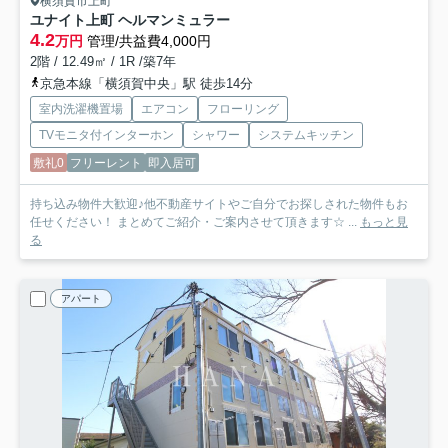
横須賀市上町
ユナイト上町 ヘルマンミュラー
4.2
万円
管理/共益費4,000円
2階 / 12.49㎡ / 1R /築7年
京急本線「横須賀中央」駅 徒歩14分
室内洗濯機置場
エアコン
フローリング
TVモニタ付インターホン
シャワー
システムキッチン
敷礼0
フリーレント
即入居可
持ち込み物件大歓迎♪他不動産サイトやご自分でお探しされた物件もお
任せください！ まとめてご紹介・ご案内させて頂きます☆ ...
もっと見
る
アパート