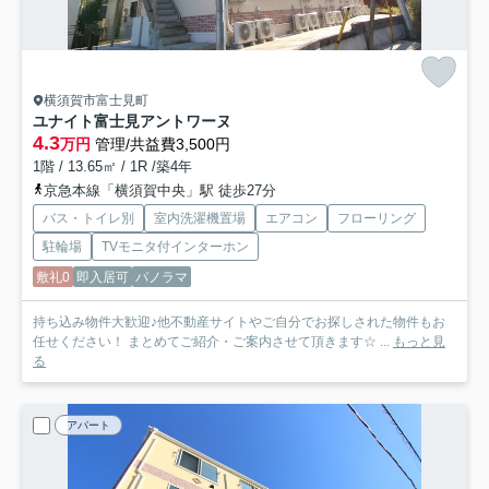
横須賀市富士見町
ユナイト富士見アントワーヌ
4.3
万円
管理/共益費3,500円
1階 / 13.65㎡ / 1R /築4年
京急本線「横須賀中央」駅 徒歩27分
バス・トイレ別
室内洗濯機置場
エアコン
フローリング
駐輪場
TVモニタ付インターホン
敷礼0
即入居可
パノラマ
持ち込み物件大歓迎♪他不動産サイトやご自分でお探しされた物件もお
任せください！ まとめてご紹介・ご案内させて頂きます☆ ...
もっと見
る
アパート