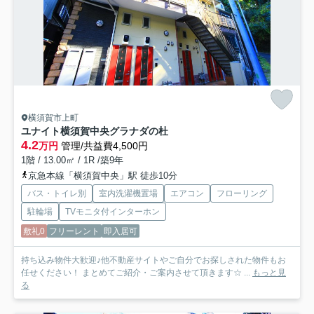
横須賀市上町
ユナイト横須賀中央グラナダの杜
4.2
万円
管理/共益費4,500円
1階 / 13.00㎡ / 1R /築9年
京急本線「横須賀中央」駅 徒歩10分
バス・トイレ別
室内洗濯機置場
エアコン
フローリング
駐輪場
TVモニタ付インターホン
敷礼0
フリーレント
即入居可
持ち込み物件大歓迎♪他不動産サイトやご自分でお探しされた物件もお
任せください！ まとめてご紹介・ご案内させて頂きます☆ ...
もっと見
る