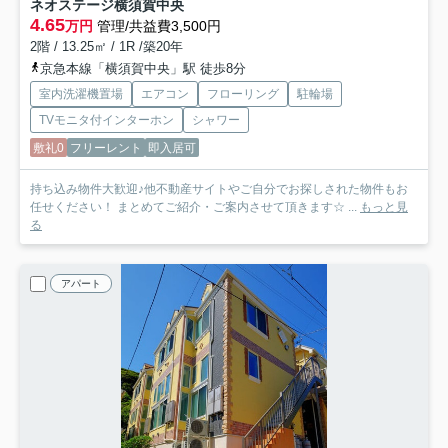
ネオステージ横須賀中央
4.65
万円
管理/共益費3,500円
2階 / 13.25㎡ / 1R /築20年
京急本線「横須賀中央」駅 徒歩8分
室内洗濯機置場
エアコン
フローリング
駐輪場
TVモニタ付インターホン
シャワー
敷礼0
フリーレント
即入居可
持ち込み物件大歓迎♪他不動産サイトやご自分でお探しされた物件もお
任せください！ まとめてご紹介・ご案内させて頂きます☆ ...
もっと見
る
アパート