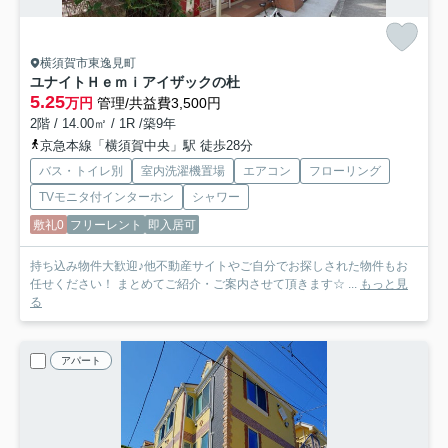
横須賀市東逸見町
ユナイトＨｅｍｉアイザックの杜
5.25
万円
管理/共益費3,500円
2階 / 14.00㎡ / 1R /築9年
京急本線「横須賀中央」駅 徒歩28分
バス・トイレ別
室内洗濯機置場
エアコン
フローリング
TVモニタ付インターホン
シャワー
敷礼0
フリーレント
即入居可
持ち込み物件大歓迎♪他不動産サイトやご自分でお探しされた物件もお
任せください！ まとめてご紹介・ご案内させて頂きます☆ ...
もっと見
る
アパート