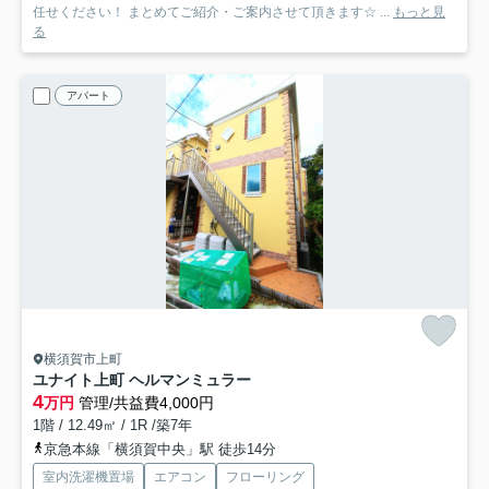
任せください！ まとめてご紹介・ご案内させて頂きます☆ ...
もっと見
る
アパート
横須賀市上町
ユナイト上町 ヘルマンミュラー
4
万円
管理/共益費4,000円
1階 / 12.49㎡ / 1R /築7年
京急本線「横須賀中央」駅 徒歩14分
室内洗濯機置場
エアコン
フローリング