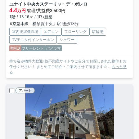
ユナイト中央カステーリャ・デ・ボレロ
4.4
万円
管理/共益費3,500円
1階 / 13.16㎡ / 1R /新築
京急本線「横須賀中央」駅 徒歩13分
室内洗濯機置場
エアコン
フローリング
駐輪場
TVモニタ付インターホン
シャワー
敷礼0
フリーレント
パノラマ
持ち込み物件大歓迎♪他不動産サイトやご自分でお探しされた物件もお
任せください！ まとめてご紹介・ご案内させて頂きます☆ ...
もっと見
る
アパート