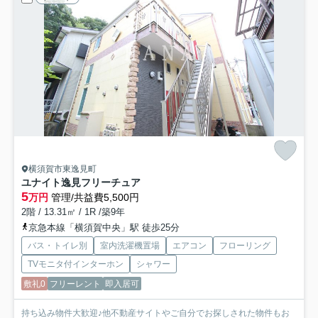
横須賀市東逸見町
ユナイト逸見フリーチュア
5
万円
管理/共益費5,500円
2階 / 13.31㎡ / 1R /築9年
京急本線「横須賀中央」駅 徒歩25分
バス・トイレ別
室内洗濯機置場
エアコン
フローリング
TVモニタ付インターホン
シャワー
敷礼0
フリーレント
即入居可
持ち込み物件大歓迎♪他不動産サイトやご自分でお探しされた物件もお