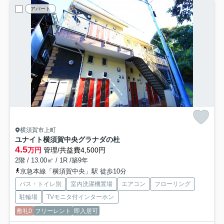
アパート
横須賀市上町
ユナイト横須賀中央グラナダの杜
4.5
万円
管理/共益費4,500円
2階 / 13.00㎡ / 1R /築9年
京急本線「横須賀中央」駅 徒歩10分
バス・トイレ別
室内洗濯機置場
エアコン
フローリング
駐輪場
TVモニタ付インターホン
敷礼0
フリーレント
即入居可