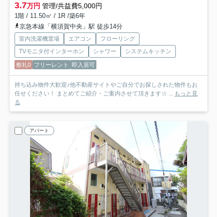
3.7
万円
管理/共益費5,000円
1階 / 11.50㎡ / 1R /築6年
京急本線「横須賀中央」駅 徒歩14分
室内洗濯機置場
エアコン
フローリング
TVモニタ付インターホン
シャワー
システムキッチン
敷礼0
フリーレント
即入居可
持ち込み物件大歓迎♪他不動産サイトやご自分でお探しされた物件もお
任せください！ まとめてご紹介・ご案内させて頂きます☆ ...
もっと見
る
アパート