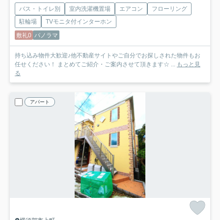
バス・トイレ別
室内洗濯機置場
エアコン
フローリング
駐輪場
TVモニタ付インターホン
敷礼0
パノラマ
持ち込み物件大歓迎♪他不動産サイトやご自分でお探しされた物件もお
任せください！ まとめてご紹介・ご案内させて頂きます☆ ...
もっと見
る
アパート