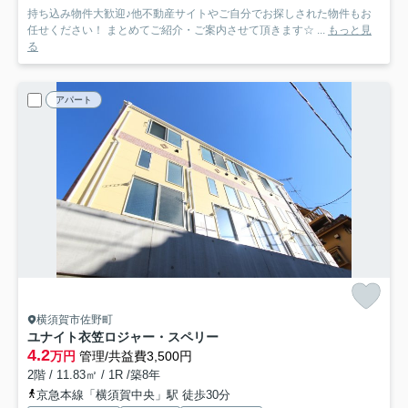
持ち込み物件大歓迎♪他不動産サイトやご自分でお探しされた物件もお
任せください！ まとめてご紹介・ご案内させて頂きます☆ ...
もっと見
る
アパート
横須賀市佐野町
ユナイト衣笠ロジャー・スペリー
4.2
万円
管理/共益費3,500円
2階 / 11.83㎡ / 1R /築8年
京急本線「横須賀中央」駅 徒歩30分