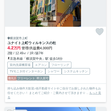
横須賀市上町
ユナイト上町ウィルキンスの杜
4.2
万円
管理/共益費4,000円
2階 / 12.49㎡ / 1R /築7年
京急本線「横須賀中央」駅 徒歩14分
室内洗濯機置場
エアコン
フローリング
TVモニタ付インターホン
シャワー
システムキッチン
敷礼0
フリーレント
即入居可
持ち込み物件大歓迎♪他不動産サイトやご自分でお探しされた物件もお
任せください！ まとめてご紹介・ご案内させて頂きます☆ ...
もっと見
る