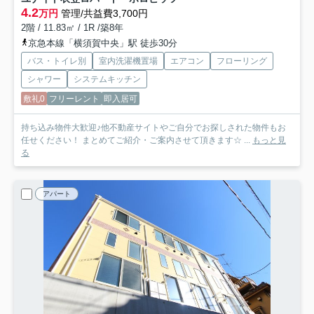
4.2
万円
管理/共益費3,700円
2階 / 11.83㎡ / 1R /築8年
京急本線「横須賀中央」駅 徒歩30分
バス・トイレ別
室内洗濯機置場
エアコン
フローリング
シャワー
システムキッチン
敷礼0
フリーレント
即入居可
持ち込み物件大歓迎♪他不動産サイトやご自分でお探しされた物件もお
任せください！ まとめてご紹介・ご案内させて頂きます☆ ...
もっと見
る
アパート