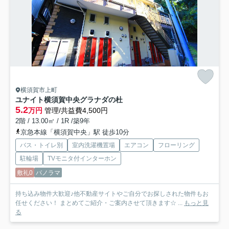
横須賀市上町
ユナイト横須賀中央グラナダの杜
5.2
万円
管理/共益費4,500円
2階 / 13.00㎡ / 1R /築9年
京急本線「横須賀中央」駅 徒歩10分
バス・トイレ別
室内洗濯機置場
エアコン
フローリング
駐輪場
TVモニタ付インターホン
敷礼0
パノラマ
持ち込み物件大歓迎♪他不動産サイトやご自分でお探しされた物件もお
任せください！ まとめてご紹介・ご案内させて頂きます☆ ...
もっと見
る