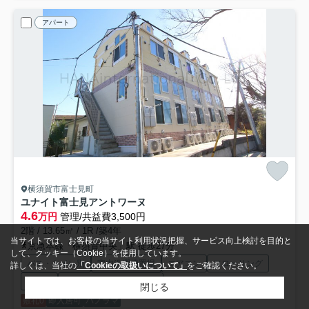
アパート
横須賀市富士見町
ユナイト富士見アントワーヌ
4.6
万円
管理/共益費3,500円
2階 / 13.65㎡ / 1R /築4年
当サイトでは、お客様の当サイト利用状況把握、サービス向上検討を目的と
京急本線「横須賀中央」駅 徒歩27分
して、クッキー（Cookie）を使用しています。
バス・トイレ別
室内洗濯機置場
エアコン
フローリング
詳しくは、当社の
「Cookieの取扱いについて」
をご確認ください。
駐輪場
TVモニタ付インターホン
閉じる
敷礼0
即入居可
パノラマ