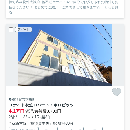
持ち込み物件大歓迎♪他不動産サイトやご自分でお探しされた物件もお
任せください！ まとめてご紹介・ご案内させて頂きます☆ ...
もっと見
る
アパート
横須賀市佐野町
ユナイト衣笠ロバート・ホロビッツ
4.1
万円
管理/共益費3,700円
2階 / 11.83㎡ / 1R /築8年
京急本線「横須賀中央」駅 徒歩30分