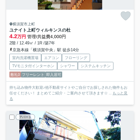
横須賀市上町
ユナイト上町ウィルキンスの杜
4.2
万円
管理/共益費4,000円
2階 / 12.49㎡ / 1R /築7年
京急本線「横須賀中央」駅 徒歩14分
室内洗濯機置場
エアコン
フローリング
TVモニタ付インターホン
シャワー
システムキッチン
敷礼0
フリーレント
即入居可
持ち込み物件大歓迎♪他不動産サイトやご自分でお探しされた物件もお
任せください！ まとめてご紹介・ご案内させて頂きます☆ ...
もっと見
る
アパート