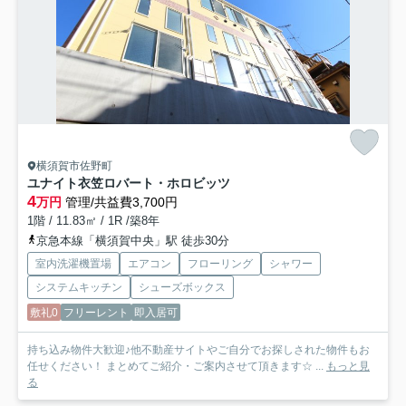
横須賀市佐野町
ユナイト衣笠ロバート・ホロビッツ
4
万円
管理/共益費3,700円
1階 / 11.83㎡ / 1R /築8年
京急本線「横須賀中央」駅 徒歩30分
室内洗濯機置場
エアコン
フローリング
シャワー
システムキッチン
シューズボックス
敷礼0
フリーレント
即入居可
持ち込み物件大歓迎♪他不動産サイトやご自分でお探しされた物件もお
任せください！ まとめてご紹介・ご案内させて頂きます☆ ...
もっと見
る