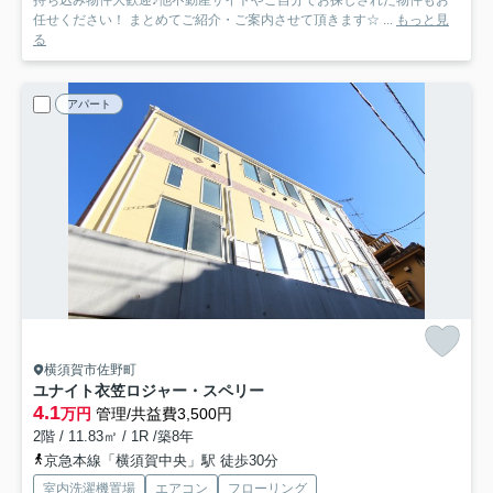
持ち込み物件大歓迎♪他不動産サイトやご自分でお探しされた物件もお
任せください！ まとめてご紹介・ご案内させて頂きます☆ ...
もっと見
る
アパート
横須賀市佐野町
ユナイト衣笠ロジャー・スペリー
4.1
万円
管理/共益費3,500円
2階 / 11.83㎡ / 1R /築8年
京急本線「横須賀中央」駅 徒歩30分
室内洗濯機置場
エアコン
フローリング