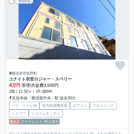
アパート
横須賀市佐野町
ユナイト衣笠ロジャー・スペリー
4
万円
管理/共益費3,500円
1階 / 12.50㎡ / 1R /築8年
京急本線「横須賀中央」駅 徒歩30分
バス・トイレ別
室内洗濯機置場
エアコン
フローリング
シャワー
システムキッチン
敷礼0
フリーレント
即入居可