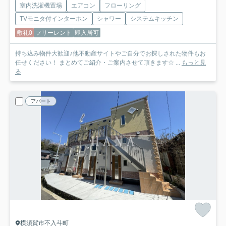
室内洗濯機置場
エアコン
フローリング
TVモニタ付インターホン
シャワー
システムキッチン
敷礼0
フリーレント
即入居可
持ち込み物件大歓迎♪他不動産サイトやご自分でお探しされた物件もお
任せください！ まとめてご紹介・ご案内させて頂きます☆ ...
もっと見
る
アパート
横須賀市不入斗町