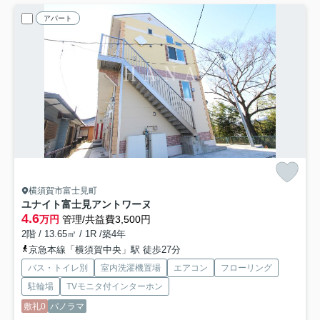
アパート
横須賀市富士見町
ユナイト富士見アントワーヌ
4.6
万円
管理/共益費3,500円
2階 / 13.65㎡ / 1R /築4年
京急本線「横須賀中央」駅 徒歩27分
バス・トイレ別
室内洗濯機置場
エアコン
フローリング
駐輪場
TVモニタ付インターホン
敷礼0
パノラマ