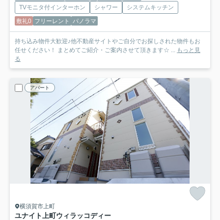
TVモニタ付インターホン
シャワー
システムキッチン
敷礼0
フリーレント
パノラマ
持ち込み物件大歓迎♪他不動産サイトやご自分でお探しされた物件もお
任せください！ まとめてご紹介・ご案内させて頂きます☆ ...
もっと見
る
アパート
横須賀市上町
ユナイト上町ウィラッコディー