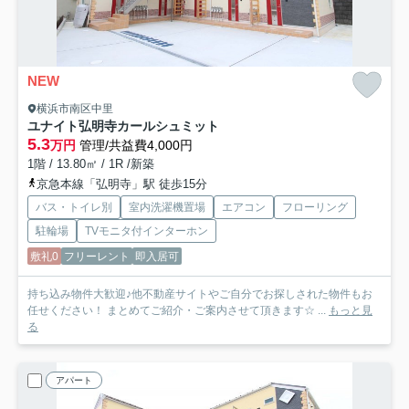
NEW
横浜市南区中里
ユナイト弘明寺カールシュミット
5.3
万円
管理/共益費4,000円
1階 / 13.80㎡ / 1R /新築
京急本線「弘明寺」駅 徒歩15分
バス・トイレ別
室内洗濯機置場
エアコン
フローリング
駐輪場
TVモニタ付インターホン
敷礼0
フリーレント
即入居可
持ち込み物件大歓迎♪他不動産サイトやご自分でお探しされた物件もお
任せください！ まとめてご紹介・ご案内させて頂きます☆ ...
もっと見
る
アパート