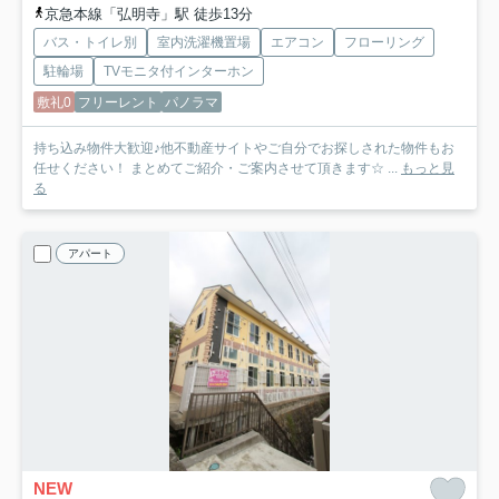
京急本線「弘明寺」駅 徒歩13分
バス・トイレ別
室内洗濯機置場
エアコン
フローリング
駐輪場
TVモニタ付インターホン
敷礼0
フリーレント
パノラマ
持ち込み物件大歓迎♪他不動産サイトやご自分でお探しされた物件もお
任せください！ まとめてご紹介・ご案内させて頂きます☆ ...
もっと見
る
アパート
NEW