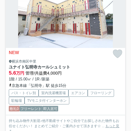
NEW
横浜市南区中里
ユナイト弘明寺カールシュミット
5.6
万円
管理/共益費4,000円
1階 / 15.00㎡ / 1R /新築
京急本線「弘明寺」駅 徒歩15分
バス・トイレ別
室内洗濯機置場
エアコン
フローリング
駐輪場
TVモニタ付インターホン
敷礼0
フリーレント
即入居可
持ち込み物件大歓迎♪他不動産サイトやご自分でお探しされた物件もお
任せください！ まとめてご紹介・ご案内させて頂きます☆ ...
もっと見