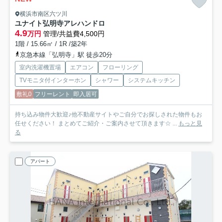
横浜市南区六ツ川
ユナイト弘明寺アレハンドロ
4.9
万円
管理/共益費4,500円
1階 / 15.66㎡ / 1R /築2年
京急本線「弘明寺」駅 徒歩20分
室内洗濯機置場
エアコン
フローリング
TVモニタ付インターホン
シャワー
システムキッチン
敷礼0
フリーレント
即入居可
持ち込み物件大歓迎♪他不動産サイトやご自分でお探しされた物件もお
任せください！ まとめてご紹介・ご案内させて頂きます☆ ...
もっと見
る
アパート