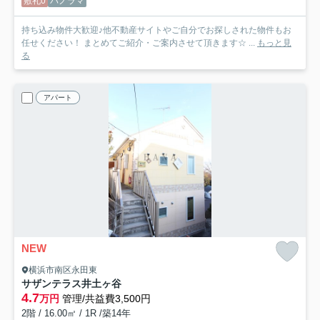
敷礼0
パノラマ
持ち込み物件大歓迎♪他不動産サイトやご自分でお探しされた物件もお
任せください！ まとめてご紹介・ご案内させて頂きます☆ ...
もっと見
る
アパート
NEW
横浜市南区永田東
サザンテラス井土ヶ谷
4.7
万円
管理/共益費3,500円
2階 / 16.00㎡ / 1R /築14年