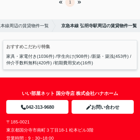
1
急本線周辺の賃貸物件一覧
京急本線 弘明寺駅周辺の賃貸物件一覧
おすすめこだわり特集
家具・家電付き(1036件)
学生向け(908件)
新築・築浅(453件)
仲介手数料無料(420件)
初期費用安め(16件)
いい部屋ネット 国分寺店 株式会社ハナホーム
042-313-9680
お問い合わせ
〒185-0021
東京都国分寺市南町３丁目18-1 松本ビル3階
営業時間：
9：30~18:00