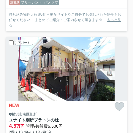
敷礼0
フリーレント
パノラマ
持ち込み物件大歓迎♪他不動産サイトやご自分でお探しされた物件もお
任せください！ まとめてご紹介・ご案内させて頂きます☆ ...
もっと見
る
アパート
NEW
横浜市南区別所
ユナイト別所プラトンの杜
4.5
万円
管理/共益費5,500円
2階 / 13.49㎡ / 1R /築3年