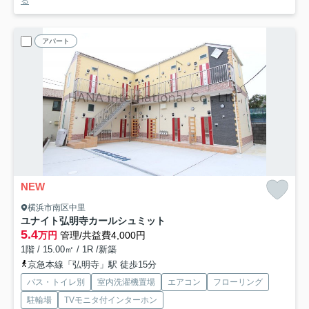
る
アパート
NEW
横浜市南区中里
ユナイト弘明寺カールシュミット
5.4
万円
管理/共益費4,000円
1階 / 15.00㎡ / 1R /新築
京急本線「弘明寺」駅 徒歩15分
バス・トイレ別
室内洗濯機置場
エアコン
フローリング
駐輪場
TVモニタ付インターホン