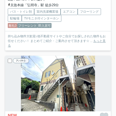
京急本線「弘明寺」駅 徒歩29分
バス・トイレ別
室内洗濯機置場
エアコン
フローリング
駐輪場
TVモニタ付インターホン
敷礼0
フリーレント
即入居可
持ち込み物件大歓迎♪他不動産サイトやご自分でお探しされた物件もお
任せください！ まとめてご紹介・ご案内させて頂きます☆ ...
もっと見
る
アパート
NEW