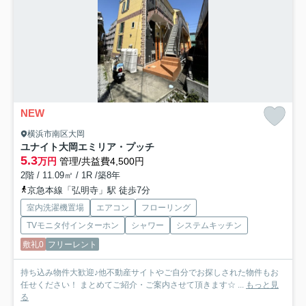
NEW
横浜市南区大岡
ユナイト大岡エミリア・プッチ
5.3
万円
管理/共益費4,500円
2階 / 11.09㎡ / 1R /築8年
京急本線「弘明寺」駅 徒歩7分
室内洗濯機置場
エアコン
フローリング
TVモニタ付インターホン
シャワー
システムキッチン
敷礼0
フリーレント
持ち込み物件大歓迎♪他不動産サイトやご自分でお探しされた物件もお
任せください！ まとめてご紹介・ご案内させて頂きます☆ ...
もっと見
る