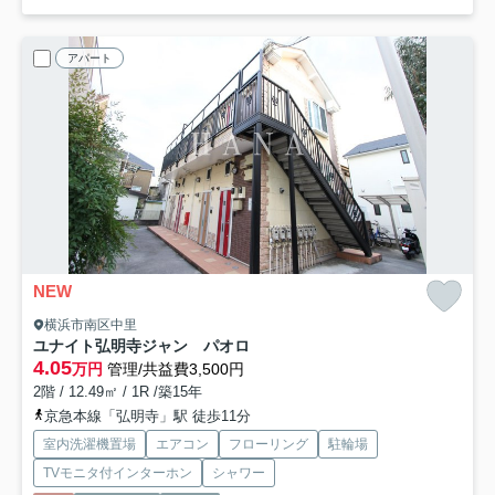
アパート
NEW
横浜市南区中里
ユナイト弘明寺ジャン パオロ
4.05
万円
管理/共益費3,500円
2階 / 12.49㎡ / 1R /築15年
京急本線「弘明寺」駅 徒歩11分
室内洗濯機置場
エアコン
フローリング
駐輪場
TVモニタ付インターホン
シャワー