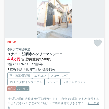
NEW
横浜市南区中里
ユナイト 弘明寺ヘンリーマンシーニ
4.4
万円
管理/共益費3,500円
1階 / 11.09㎡ / 1R /築6年
京急本線「弘明寺」駅 徒歩13分
室内洗濯機置場
エアコン
フローリング
TVモニタ付インターホン
シャワー
システムキッチン
敷礼0
パノラマ
持ち込み物件大歓迎♪他不動産サイトやご自分でお探しされた物件もお
任せください！ まとめてご紹介・ご案内させて頂きます☆ ...
もっと見
る