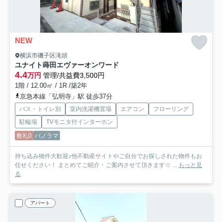
NEW
横浜市磯子区滝頭
ユナイト蒔田エヴァーオンワード
4.4
万円
管理/共益費3,500円
1階 / 12.00㎡ / 1R /築2年
京急本線「弘明寺」駅 徒歩37分
バス・トイレ別
室内洗濯機置場
エアコン
フローリング
駐輪場
TVモニタ付インターホン
敷礼0
パノラマ
持ち込み物件大歓迎♪他不動産サイトやご自分でお探しされた物件もお
任せください！ まとめてご紹介・ご案内させて頂きます☆ ...
もっと見
る
アパート