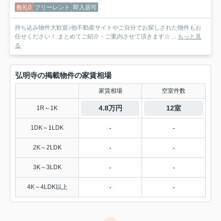
敷礼0
フリーレント
即入居可
持ち込み物件大歓迎♪他不動産サイトやご自分でお探しされた物件もお
任せください！ まとめてご紹介・ご案内させて頂きます☆ ...
もっと見
る
弘明寺の掲載物件の家賃相場
家賃相場
空室件数
4.8万円
12室
1R～1K
-
-
1DK～1LDK
-
-
2K～2LDK
-
-
3K～3LDK
-
-
4K～4LDK以上