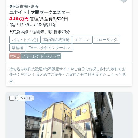
横浜市南区別所
ユナイト上大岡マークエスター
4.65
万円
管理/共益費3,500円
2階 / 13.48㎡ / 1R /築11年
京急本線「弘明寺」駅 徒歩20分
バス・トイレ別
室内洗濯機置場
エアコン
フローリング
駐輪場
TVモニタ付インターホン
敷礼0
フリーレント
パノラマ
持ち込み物件大歓迎♪他不動産サイトやご自分でお探しされた物件もお
任せください！ まとめてご紹介・ご案内させて頂きます☆ ...
もっと見
る
アパート