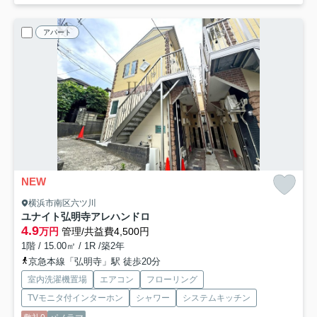
アパート
NEW
横浜市南区六ツ川
ユナイト弘明寺アレハンドロ
4.9
万円
管理/共益費4,500円
1階 / 15.00㎡ / 1R /築2年
京急本線「弘明寺」駅 徒歩20分
室内洗濯機置場
エアコン
フローリング
TVモニタ付インターホン
シャワー
システムキッチン