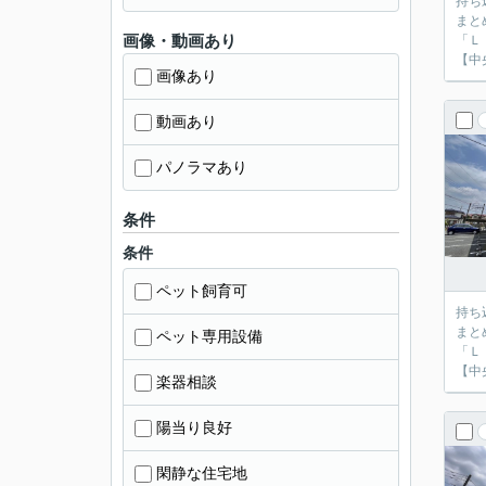
持ち
まと
画像・動画あり
「Ｌ
【中
画像あり
動画あり
パノラマあり
条件
条件
ペット飼育可
持ち
まと
ペット専用設備
「Ｌ
【中
楽器相談
陽当り良好
閑静な住宅地