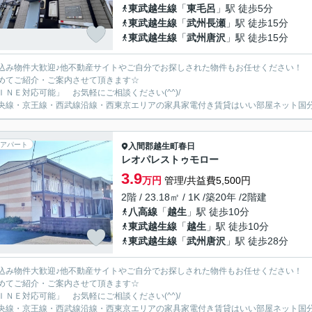
東武越生線
「
東毛呂
」駅 徒歩5分
東武越生線
「
武州長瀬
」駅 徒歩15分
東武越生線
「
武州唐沢
」駅 徒歩15分
込み物件大歓迎♪他不動産サイトやご自分でお探しされた物件もお任せください！
めてご紹介・ご案内させて頂きます☆
ＩＮＥ対応可能」 お気軽にご相談ください(^^)/
央線・京王線・西武線沿線・西東京エリアの家具家電付き賃貸はいい部屋ネット国
アパート
入間郡越生町
春日
レオパレストゥモロー
3.9
万円
管理/共益費5,500円
2階 / 23.18㎡ / 1K /築20年 /2階建
八高線
「
越生
」駅 徒歩10分
東武越生線
「
越生
」駅 徒歩10分
東武越生線
「
武州唐沢
」駅 徒歩28分
込み物件大歓迎♪他不動産サイトやご自分でお探しされた物件もお任せください！
めてご紹介・ご案内させて頂きます☆
ＩＮＥ対応可能」 お気軽にご相談ください(^^)/
央線・京王線・西武線沿線・西東京エリアの家具家電付き賃貸はいい部屋ネット国