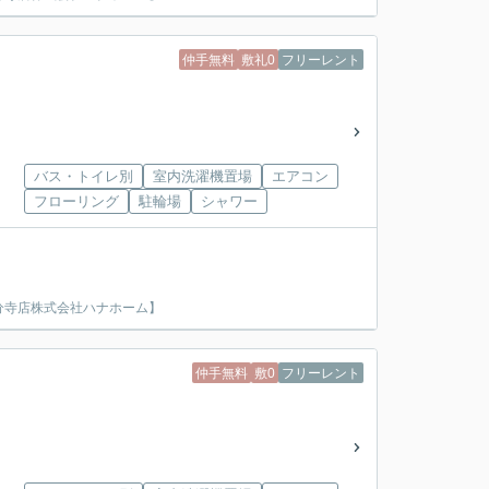
仲手無料
敷礼0
フリーレント
バス・トイレ別
室内洗濯機置場
エアコン
フローリング
駐輪場
シャワー
分寺店株式会社ハナホーム】
仲手無料
敷0
フリーレント