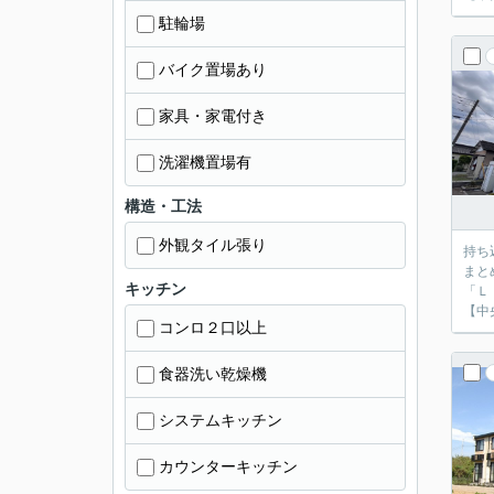
駐輪場
バイク置場あり
家具・家電付き
洗濯機置場有
構造・工法
外観タイル張り
持ち
まと
キッチン
「Ｌ
【中
コンロ２口以上
食器洗い乾燥機
システムキッチン
カウンターキッチン