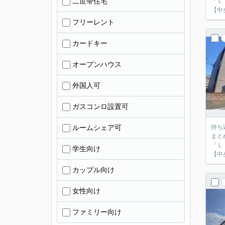
二世帯住宅
「Ｌ
【中
フリーレント
カードキー
オープンハウス
外国人可
ガスコンロ設置可
ルームシェア可
持ち
まと
「Ｌ
学生向け
【中
カップル向け
女性向け
ファミリー向け