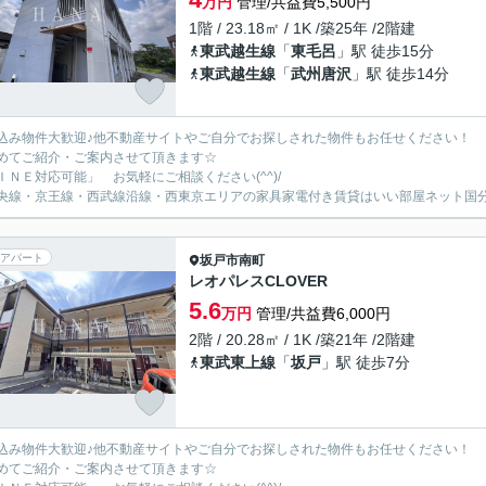
万円
管理/共益費5,500円
1階 / 23.18㎡ / 1K /築25年 /2階建
東武越生線
「
東毛呂
」駅 徒歩15分
東武越生線
「
武州唐沢
」駅 徒歩14分
込み物件大歓迎♪他不動産サイトやご自分でお探しされた物件もお任せください！
めてご紹介・ご案内させて頂きます☆
ＩＮＥ対応可能」 お気軽にご相談ください(^^)/
央線・京王線・西武線沿線・西東京エリアの家具家電付き賃貸はいい部屋ネット国
アパート
坂戸市
南町
レオパレスCLOVER
5.6
万円
管理/共益費6,000円
2階 / 20.28㎡ / 1K /築21年 /2階建
東武東上線
「
坂戸
」駅 徒歩7分
込み物件大歓迎♪他不動産サイトやご自分でお探しされた物件もお任せください！
めてご紹介・ご案内させて頂きます☆