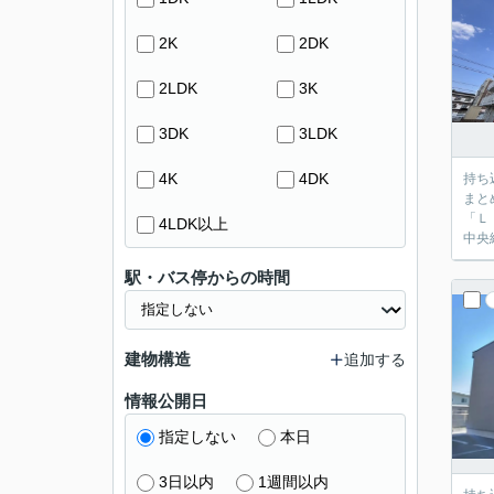
2K
2DK
2LDK
3K
3DK
3LDK
4K
4DK
持ち
まと
「Ｌ
4LDK以上
中央
駅・バス停からの時間
建物構造
追加する
情報公開日
指定しない
本日
3日以内
1週間以内