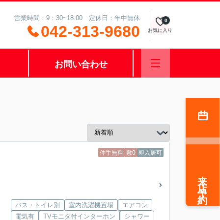
営業時間：9：30~18:00 定休日：年中無休
0
042-313-9680
お気に入り
お問い合わせ
仲手無料
敷0
即入居可
来店予約
バス・トイレ別
室内洗濯機置場
エアコン
電気有
TVモニタ付インターホン
シャワー