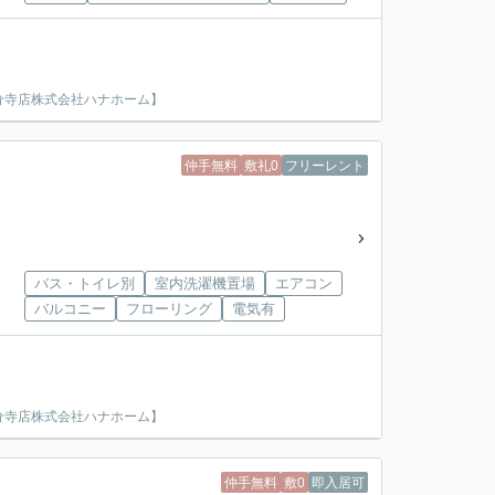
分寺店株式会社ハナホーム】
仲手無料
敷礼0
フリーレント
バス・トイレ別
室内洗濯機置場
エアコン
バルコニー
フローリング
電気有
分寺店株式会社ハナホーム】
仲手無料
敷0
即入居可