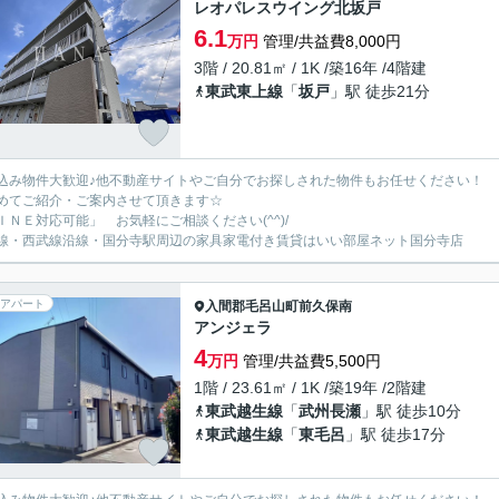
レオパレスウイング北坂戸
6.1
万円
管理/共益費8,000円
3階 / 20.81㎡ / 1K /築16年 /4階建
東武東上線
「
坂戸
」駅 徒歩21分
込み物件大歓迎♪他不動産サイトやご自分でお探しされた物件もお任せください！
めてご紹介・ご案内させて頂きます☆
ＩＮＥ対応可能」 お気軽にご相談ください(^^)/
線・西武線沿線・国分寺駅周辺の家具家電付き賃貸はいい部屋ネット国分寺店
アパート
入間郡毛呂山町
前久保南
アンジェラ
4
万円
管理/共益費5,500円
1階 / 23.61㎡ / 1K /築19年 /2階建
東武越生線
「
武州長瀬
」駅 徒歩10分
東武越生線
「
東毛呂
」駅 徒歩17分