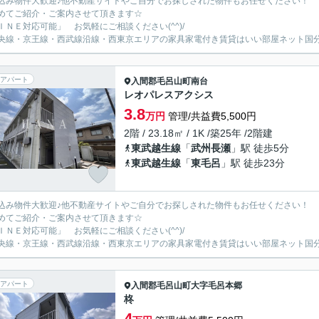
込み物件大歓迎♪他不動産サイトやご自分でお探しされた物件もお任せください！
めてご紹介・ご案内させて頂きます☆
ＩＮＥ対応可能」 お気軽にご相談ください(^^)/
央線・京王線・西武線沿線・西東京エリアの家具家電付き賃貸はいい部屋ネット国
アパート
入間郡毛呂山町
南台
レオパレスアクシス
3.8
万円
管理/共益費5,500円
2階 / 23.18㎡ / 1K /築25年 /2階建
東武越生線
「
武州長瀬
」駅 徒歩5分
東武越生線
「
東毛呂
」駅 徒歩23分
込み物件大歓迎♪他不動産サイトやご自分でお探しされた物件もお任せください！
めてご紹介・ご案内させて頂きます☆
ＩＮＥ対応可能」 お気軽にご相談ください(^^)/
央線・京王線・西武線沿線・西東京エリアの家具家電付き賃貸はいい部屋ネット国
アパート
入間郡毛呂山町
大字毛呂本郷
柊
4