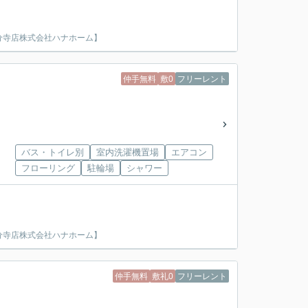
分寺店株式会社ハナホーム】
仲手無料
敷0
フリーレント
バス・トイレ別
室内洗濯機置場
エアコン
フローリング
駐輪場
シャワー
分寺店株式会社ハナホーム】
仲手無料
敷礼0
フリーレント