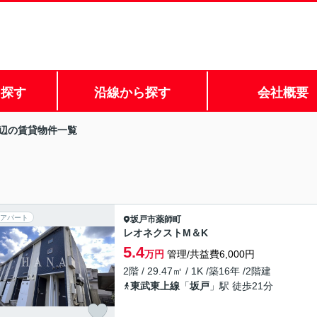
ら探す
沿線から探す
会社概要
辺の賃貸物件一覧
アパート
坂戸市
薬師町
レオネクストM＆K
5.4
万円
管理/共益費6,000円
2階 / 29.47㎡ / 1K /築16年 /2階建
東武東上線
「
坂戸
」駅 徒歩21分