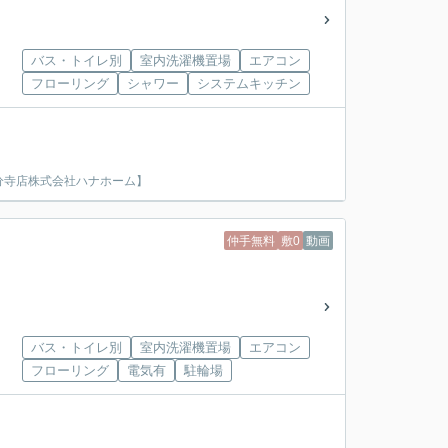
バス・トイレ別
室内洗濯機置場
エアコン
フローリング
シャワー
システムキッチン
分寺店株式会社ハナホーム】
仲手無料
敷0
動画
バス・トイレ別
室内洗濯機置場
エアコン
フローリング
電気有
駐輪場