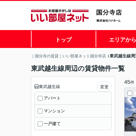
トップ
エリアか
東武越生線周
｜国分寺の賃貸｜いい部屋ネット国分寺店
東武越生線周辺の賃貸物件一覧
45
件
東武越生線
変更
アパート
マンション
一戸建て