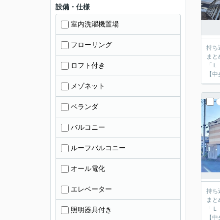
設備・仕様
室内洗濯機置場
フローリング
持ち
まと
ロフト付き
「Ｌ
【中
メゾネット
ベランダ
バルコニー
ルーフバルコニー
オール電化
エレベーター
持ち
まと
「Ｌ
照明器具付き
【中