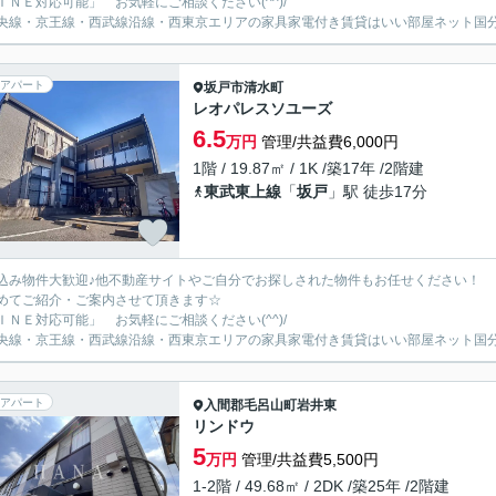
ＩＮＥ対応可能」 お気軽にご相談ください(^^)/
央線・京王線・西武線沿線・西東京エリアの家具家電付き賃貸はいい部屋ネット国
アパート
坂戸市
清水町
レオパレスソユーズ
6.5
万円
管理/共益費6,000円
1階 / 19.87㎡ / 1K /築17年 /2階建
東武東上線
「
坂戸
」駅 徒歩17分
込み物件大歓迎♪他不動産サイトやご自分でお探しされた物件もお任せください！
めてご紹介・ご案内させて頂きます☆
ＩＮＥ対応可能」 お気軽にご相談ください(^^)/
央線・京王線・西武線沿線・西東京エリアの家具家電付き賃貸はいい部屋ネット国
アパート
入間郡毛呂山町
岩井東
リンドウ
5
万円
管理/共益費5,500円
1-2階 / 49.68㎡ / 2DK /築25年 /2階建