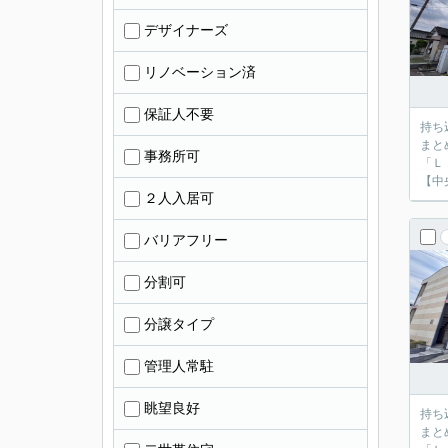
デザイナーズ
リノベーション済
保証人不要
持ち
まと
事務所可
「Ｌ
【中
２人入居可
バリアフリー
分割可
分譲タイプ
管理人常駐
眺望良好
持ち
まと