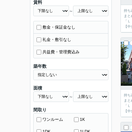
賃料
～
持ち
まと
「Ｌ
【中
敷金・保証金なし
礼金・敷引なし
共益費・管理費込み
築年数
面積
持ち
～
まと
「Ｌ
間取り
【中
ワンルーム
1K
1DK
1LDK