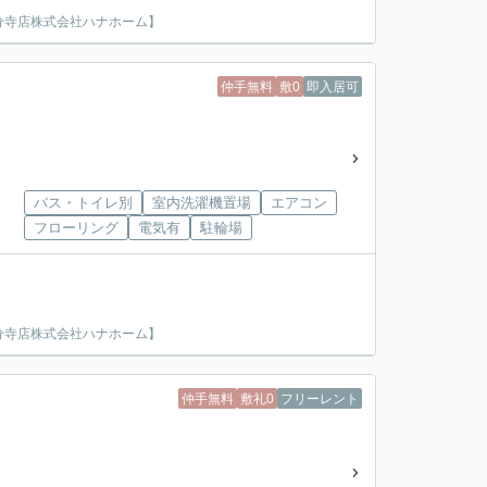
分寺店株式会社ハナホーム】
仲手無料
敷0
即入居可
バス・トイレ別
室内洗濯機置場
エアコン
フローリング
電気有
駐輪場
分寺店株式会社ハナホーム】
仲手無料
敷礼0
フリーレント