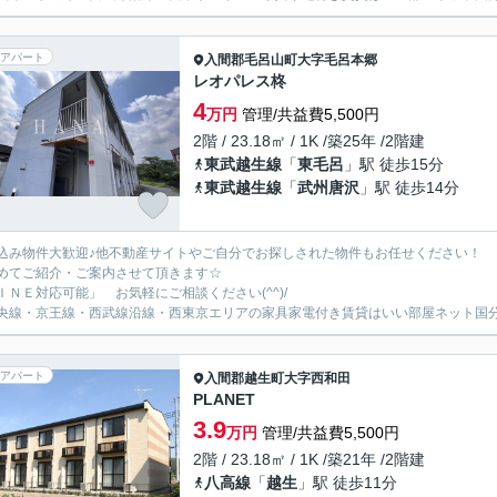
アパート
入間郡毛呂山町
大字毛呂本郷
レオパレス柊
4
万円
管理/共益費5,500円
2階 / 23.18㎡ / 1K /築25年 /2階建
東武越生線
「
東毛呂
」駅 徒歩15分
東武越生線
「
武州唐沢
」駅 徒歩14分
込み物件大歓迎♪他不動産サイトやご自分でお探しされた物件もお任せください！
めてご紹介・ご案内させて頂きます☆
ＩＮＥ対応可能」 お気軽にご相談ください(^^)/
央線・京王線・西武線沿線・西東京エリアの家具家電付き賃貸はいい部屋ネット国
アパート
入間郡越生町
大字西和田
PLANET
3.9
万円
管理/共益費5,500円
2階 / 23.18㎡ / 1K /築21年 /2階建
八高線
「
越生
」駅 徒歩11分