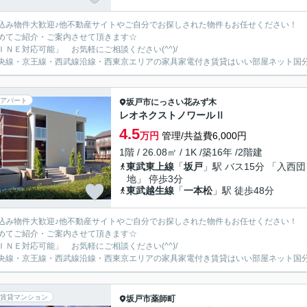
込み物件大歓迎♪他不動産サイトやご自分でお探しされた物件もお任せください！
めてご紹介・ご案内させて頂きます☆
ＩＮＥ対応可能」 お気軽にご相談ください(^^)/
央線・京王線・西武線沿線・西東京エリアの家具家電付き賃貸はいい部屋ネット国
アパート
坂戸市
にっさい花みず木
レオネクストノワールⅡ
4.5
万円
管理/共益費6,000円
1階 / 26.08㎡ / 1K /築16年 /2階建
東武東上線
「
坂戸
」駅 バス15分 「入西団
地」 停歩3分
東武越生線
「
一本松
」駅 徒歩48分
込み物件大歓迎♪他不動産サイトやご自分でお探しされた物件もお任せください！
めてご紹介・ご案内させて頂きます☆
ＩＮＥ対応可能」 お気軽にご相談ください(^^)/
央線・京王線・西武線沿線・西東京エリアの家具家電付き賃貸はいい部屋ネット国
賃貸マンション
坂戸市
薬師町