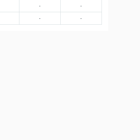
-
-
-
-