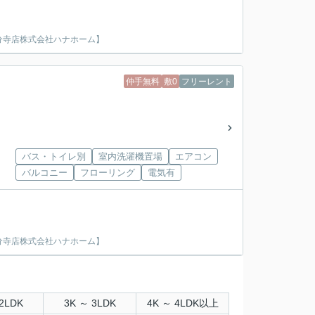
分寺店株式会社ハナホーム】
仲手無料
敷0
フリーレント
バス・トイレ別
室内洗濯機置場
エアコン
バルコニー
フローリング
電気有
分寺店株式会社ハナホーム】
2LDK
3K ～ 3LDK
4K ～ 4LDK以上