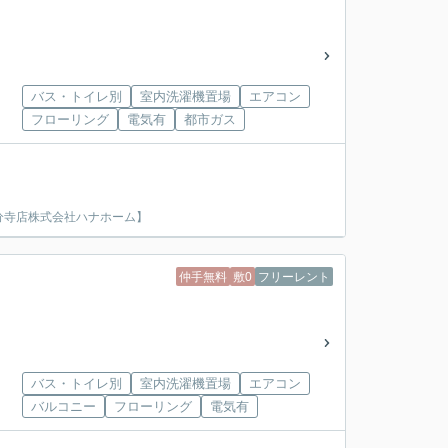
バス・トイレ別
室内洗濯機置場
エアコン
フローリング
電気有
都市ガス
分寺店株式会社ハナホーム】
仲手無料
敷0
フリーレント
バス・トイレ別
室内洗濯機置場
エアコン
バルコニー
フローリング
電気有