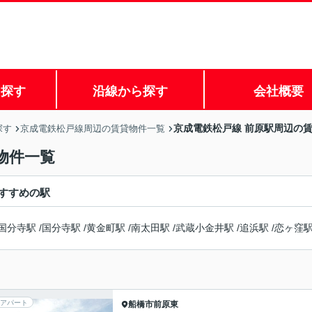
ら探す
沿線から探す
会社概要
京成電鉄松戸線 前原駅周辺の
探す
京成電鉄松戸線周辺の賃貸物件一覧
物件一覧
すすめの駅
国分寺駅
/
国分寺駅
/
黄金町駅
/
南太田駅
/
武蔵小金井駅
/
追浜駅
/
恋ヶ窪
アパート
船橋市
前原東