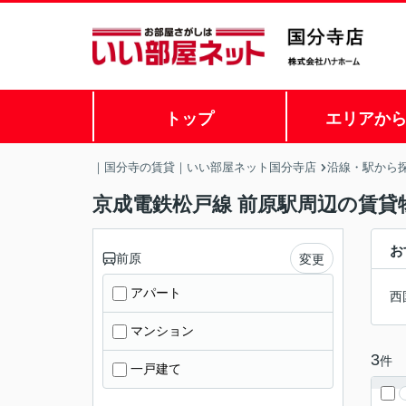
トップ
エリアか
｜国分寺の賃貸｜いい部屋ネット国分寺店
沿線・駅から
京成電鉄松戸線 前原駅周辺の賃貸
お
前原
変更
アパート
西
マンション
3
件
一戸建て