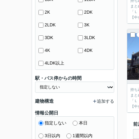
持ち
まと
2K
2DK
「Ｌ
【中
2LDK
3K
3DK
3LDK
4K
4DK
4LDK以上
駅・バス停からの時間
持ち
まと
建物構造
追加する
「Ｌ
【中
情報公開日
指定しない
本日
前
3日以内
1週間以内