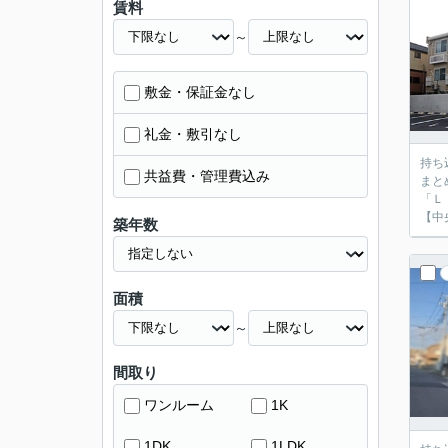
賃料
～
敷金・保証金なし
礼金・敷引なし
持ち
共益費・管理費込み
まと
「Ｌ
【中
築年数
面積
～
間取り
ワンルーム
1K
1DK
1LDK