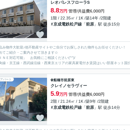
レオパレスフローラS
8.8
万円
管理/共益費6,000円
1階 / 22.35㎡ / 1K /築14年 /2階建
京成電鉄松戸線
「
前原
」駅 徒歩15分
込み物件大歓迎♪他不動産サイトやご自分でお探しされた物件もお任せください！
めてご紹介・ご案内させて頂きます☆
ＩＮＥ対応可能」 お気軽にご相談ください(^^)/
央線・京王線・西武線沿線・西東京エリアの家具家電付き賃貸はいい部屋ネット国
アパート
船橋市
前原東
クレイノセラヴィー
5.9
万円
管理/共益費6,000円
2階 / 21.24㎡ / 1K /築9年 /2階建
京成電鉄松戸線
「
前原
」駅 徒歩14分