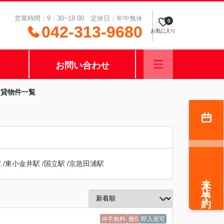
営業時間：9：30~18:00 定休日：年中無休
0
042-313-9680
お気に入り
お問い合わせ
賃貸物件一覧
駅
/
東小金井駅
/
国立駅
/
京急田浦駅
来店予約
仲手無料
敷0
即入居可