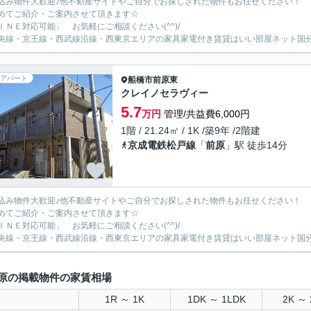
込み物件大歓迎♪他不動産サイトやご自分でお探しされた物件もお任せください！
めてご紹介・ご案内させて頂きます☆
ＩＮＥ対応可能」 お気軽にご相談ください(^^)/
央線・京王線・西武線沿線・西東京エリアの家具家電付き賃貸はいい部屋ネット国
アパート
船橋市
前原東
クレイノセラヴィー
5.7
万円
管理/共益費6,000円
1階 / 21.24㎡ / 1K /築9年 /2階建
京成電鉄松戸線
「
前原
」駅 徒歩14分
込み物件大歓迎♪他不動産サイトやご自分でお探しされた物件もお任せください！
めてご紹介・ご案内させて頂きます☆
ＩＮＥ対応可能」 お気軽にご相談ください(^^)/
央線・京王線・西武線沿線・西東京エリアの家具家電付き賃貸はいい部屋ネット国
原の掲載物件の家賃相場
1R ～ 1K
1DK ～ 1LDK
2K ～ 