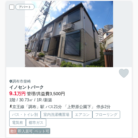
アパート
調布市柴崎
イノセントパーク
9.1
万円
管理/共益費3,500円
1階 / 30.73㎡ / 1R /新築
京王線「調布」駅 バス21分 「上野原公園下」 停歩2分
バス・トイレ別
室内洗濯機置場
エアコン
フローリング
電気有
都市ガス
敷0
即入居可
ペット可