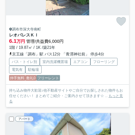
調布市深大寺南町
レオパレスＫＩ
6.1
万円
管理/共益費6,000円
1階 / 19.87㎡ / 1K /築21年
京王線「調布」駅 バス12分 「青渭神社前」 停歩4分
バス・トイレ別
室内洗濯機置場
エアコン
フローリング
電気有
駐輪場
仲手無料
敷礼0
フリーレント
持ち込み物件大歓迎♪他不動産サイトやご自分でお探しされた物件もお
任せください！ まとめてご紹介・ご案内させて頂きます☆ ...
もっと見
る
アパート