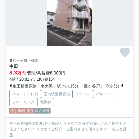
八王子市下柚木
中田
8.3
万円
管理/共益費8,000円
4階 / 20.81㎡ / 1K /築15年
京王相模原線「南大沢」駅 バス15分 「殿ヶ谷戸」 停歩3分
京王相模
バス・トイレ別
室内洗濯機置場
エアコン
バルコニー
フローリング
電気有
仲手無料
敷0
即入居可
持ち込み物件大歓迎♪他不動産サイトやご自分でお探しされた物件もお
任せください！ まとめてご紹介・ご案内させて頂きます☆ ...
もっと見
る