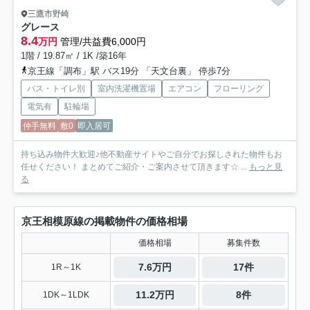
三鷹市野崎
グレース
8.4
万円
管理/共益費6,000円
1階 / 19.87㎡ / 1K /築16年
京王線「調布」駅 バス19分 「天⽂台裏」 停歩7分
バス・トイレ別
室内洗濯機置場
エアコン
フローリング
電気有
駐輪場
仲手無料
敷0
即入居可
持ち込み物件大歓迎♪他不動産サイトやご自分でお探しされた物件もお
任せください！ まとめてご紹介・ご案内させて頂きます☆ ...
もっと見
る
京王相模原線の掲載物件の価格相場
価格相場
募集件数
7.6万円
17件
1R～1K
11.2万円
8件
1DK～1LDK