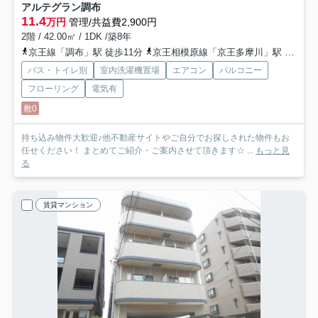
アルテグラン調布
11.4
万円
管理/共益費2,900円
2階 / 42.00㎡ / 1DK /築8年
京王線「調布」駅 徒歩11分
京王相模原線「京王多摩川」駅 徒歩7分
バス・トイレ別
室内洗濯機置場
エアコン
バルコニー
フローリング
電気有
敷0
持ち込み物件大歓迎♪他不動産サイトやご自分でお探しされた物件もお
任せください！ まとめてご紹介・ご案内させて頂きます☆ ...
もっと見
る
賃貸マンション