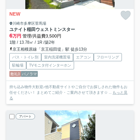
NEW
川崎市多摩区菅馬場
ユナイト稲田ウェストミンスター
6
万円
管理/共益費3,500円
1階 / 13.78㎡ / 1R /築2年
京王相模原線「京王稲田堤」駅 徒歩13分
バス・トイレ別
室内洗濯機置場
エアコン
フローリング
駐輪場
TVモニタ付インターホン
敷礼0
パノラマ
持ち込み物件大歓迎♪他不動産サイトやご自分でお探しされた物件もお
任せください！ まとめてご紹介・ご案内させて頂きます☆ ...
もっと見
る
アパート