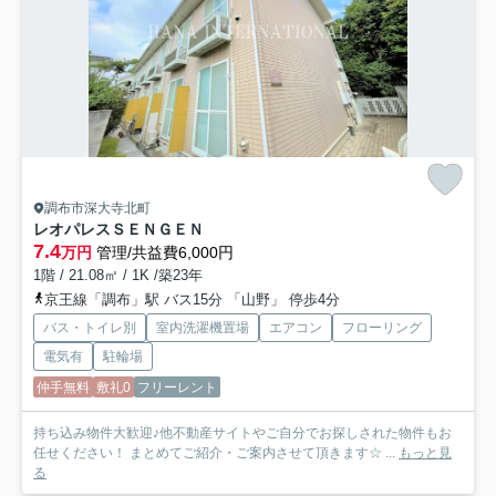
調布市深大寺北町
レオパレスＳＥＮＧＥＮ
7.4
万円
管理/共益費6,000円
1階 / 21.08㎡ / 1K /築23年
京王線「調布」駅 バス15分 「山野」 停歩4分
バス・トイレ別
室内洗濯機置場
エアコン
フローリング
電気有
駐輪場
仲手無料
敷礼0
フリーレント
持ち込み物件大歓迎♪他不動産サイトやご自分でお探しされた物件もお
任せください！ まとめてご紹介・ご案内させて頂きます☆ ...
もっと見
る