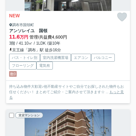
NEW
調布市国領町
アンソレイユ 国領
11.6
万円
管理/共益費4,600円
3階 / 41.10㎡ / 1LDK /築10年
京王線「調布」駅 徒歩16分
バス・トイレ別
室内洗濯機置場
エアコン
バルコニー
フローリング
電気有
敷0
持ち込み物件大歓迎♪他不動産サイトやご自分でお探しされた物件もお
任せください！ まとめてご紹介・ご案内させて頂きます☆ ...
もっと見
る
賃貸マンション