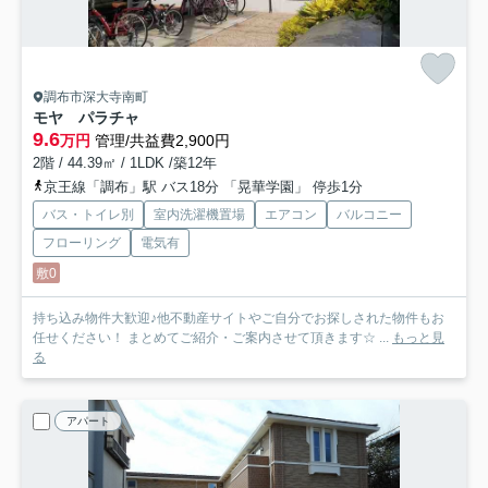
調布市深大寺南町
モヤ パラチャ
9.6
万円
管理/共益費2,900円
2階 / 44.39㎡ / 1LDK /築12年
京王線「調布」駅 バス18分 「晃華学園」 停歩1分
バス・トイレ別
室内洗濯機置場
エアコン
バルコニー
フローリング
電気有
敷0
持ち込み物件大歓迎♪他不動産サイトやご自分でお探しされた物件もお
任せください！ まとめてご紹介・ご案内させて頂きます☆ ...
もっと見
る
アパート