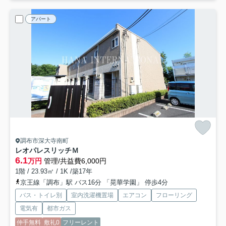
アパート
調布市深大寺南町
レオパレスリッチＭ
6.1
万円
管理/共益費6,000円
1階 / 23.93㎡ / 1K /築17年
京王線「調布」駅 バス16分 「晃華学園」 停歩4分
バス・トイレ別
室内洗濯機置場
エアコン
フローリング
電気有
都市ガス
仲手無料
敷礼0
フリーレント