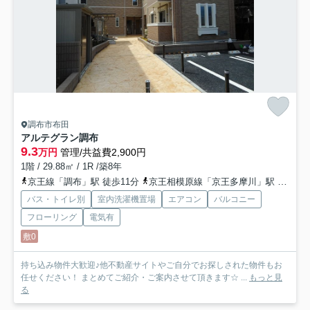
調布市布田
アルテグラン調布
9.3
万円
管理/共益費2,900円
1階 / 29.88㎡ / 1R /築8年
京王線「調布」駅 徒歩11分
京王相模原線「京王多摩川」駅 徒歩7分
バス・トイレ別
室内洗濯機置場
エアコン
バルコニー
フローリング
電気有
敷0
持ち込み物件大歓迎♪他不動産サイトやご自分でお探しされた物件もお
任せください！ まとめてご紹介・ご案内させて頂きます☆ ...
もっと見
る