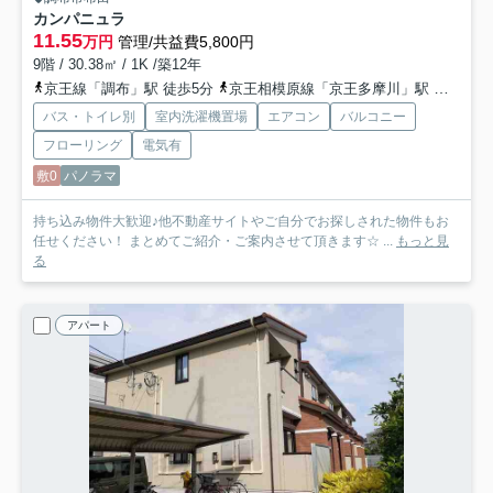
カンパニュラ
11.55
万円
管理/共益費5,800円
9階 / 30.38㎡ / 1K /築12年
京王線「調布」駅 徒歩5分
京王相模原線「京王多摩川」駅 徒歩13分
バス・トイレ別
室内洗濯機置場
エアコン
バルコニー
フローリング
電気有
敷0
パノラマ
持ち込み物件大歓迎♪他不動産サイトやご自分でお探しされた物件もお
任せください！ まとめてご紹介・ご案内させて頂きます☆ ...
もっと見
る
アパート