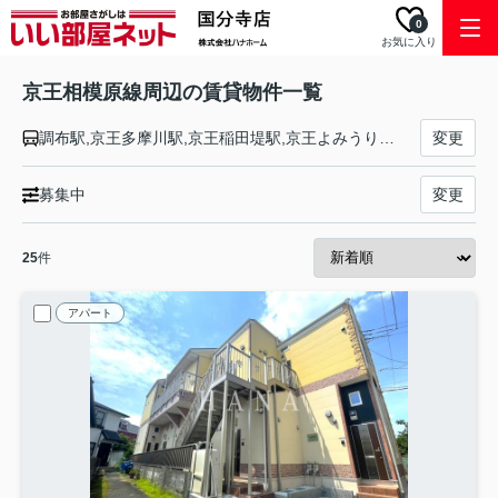
0
お気に入り
京王相模原線周辺の賃貸物件一覧
調布駅,京王多摩川駅,京王稲田堤駅,京王よみうりランド駅,稲城駅,若葉台駅,京王永山駅,京王多摩センター駅,京王堀之内駅,南大沢駅,多摩境駅,橋本駅
変更
募集中
変更
25
件
アパート