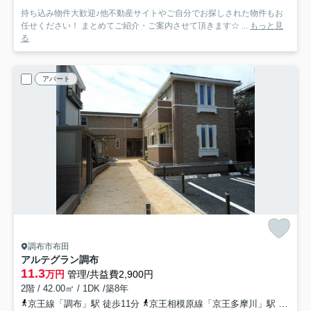
持ち込み物件大歓迎♪他不動産サイトやご自分でお探しされた物件もお
任せください！ まとめてご紹介・ご案内させて頂きます☆ ...
もっと見
る
アパート
調布市布田
アルテグラン調布
11.3
万円
管理/共益費2,900円
2階 / 42.00㎡ / 1DK /築8年
京王線「調布」駅 徒歩11分
京王相模原線「京王多摩川」駅 徒歩7分