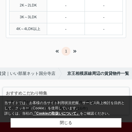
-
-
2K～2LDK
-
-
3K～3LDK
-
-
4K～4LDK以上
1
賃貸｜いい部屋ネット国分寺店
京王相模原線周辺の賃貸物件一覧
おすすめこだわり特集
家具・家電付き(1036件)
学生向け(908件)
新築・築浅(453件)
当サイトでは、お客様の当サイト利用状況把握、サービス向上検討を目的と
仲介手数料無料(420件)
初期費用安め(16件)
して、クッキー（Cookie）を使用しています。
詳しくは、当社の
「Cookieの取扱いについて」
をご確認ください。
閉じる