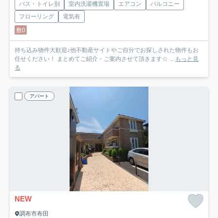
バス・トイレ別
室内洗濯機置場
エアコン
バルコニー
フローリング
電気有
敷0
持ち込み物件大歓迎♪他不動産サイトやご自分でお探しされた物件もお
任せください！ まとめてご紹介・ご案内させて頂きます☆ ...
もっと見
る
アパート
NEW
調布市布田