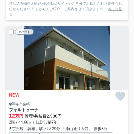
持ち込み物件大歓迎♪他不動産サイトやご自分でお探しされた物件もお
任せください！ まとめてご紹介・ご案内させて頂きます☆ ...
もっと見
る
アパート
NEW
調布市柴崎
フォルトゥーナ
12
万円
管理/共益費2,900円
2階 / 44.66㎡ / 1LDK /築7年
京王線「調布」駅 バス29分 「原山通り入口」 停歩5分