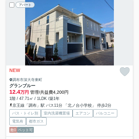
アパート
NEW
調布市深大寺東町
グランブルー
12.4
万円
管理/共益費4,200円
1階 / 47.71㎡ / 1LDK /築1年
京王線「調布」駅 バス11分 「北ノ台小学校」 停歩2分
バス・トイレ別
室内洗濯機置場
エアコン
バルコニー
電気有
都市ガス
敷0
ペット可