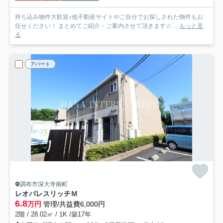
持ち込み物件大歓迎♪他不動産サイトやご自分でお探しされた物件もお
任せください！ まとめてご紹介・ご案内させて頂きます☆ ...
もっと見
る
アパート
調布市深大寺南町
レオパレスリッチＭ
6.8
万円
管理/共益費6,000円
2階 / 28.02㎡ / 1K /築17年