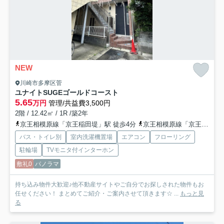
NEW
川崎市多摩区菅
ユナイトSUGEゴールドコースト
5.65
万円
管理/共益費3,500円
2階 / 12.42㎡ / 1R /築2年
京王相模原線「京王稲田堤」駅 徒歩4分
京王相模原線「京王多摩川」駅 徒歩36分
バス・トイレ別
室内洗濯機置場
エアコン
フローリング
駐輪場
TVモニタ付インターホン
敷礼0
パノラマ
持ち込み物件大歓迎♪他不動産サイトやご自分でお探しされた物件もお
任せください！ まとめてご紹介・ご案内させて頂きます☆ ...
もっと見
る