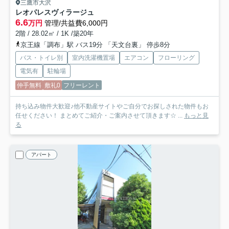
三鷹市大沢
レオパレスヴィラージュ
6.6
万円
管理/共益費6,000円
2階 / 28.02㎡ / 1K /築20年
京王線「調布」駅 バス19分 「天文台裏」 停歩8分
バス・トイレ別
室内洗濯機置場
エアコン
フローリング
電気有
駐輪場
仲手無料
敷礼0
フリーレント
持ち込み物件大歓迎♪他不動産サイトやご自分でお探しされた物件もお
任せください！ まとめてご紹介・ご案内させて頂きます☆ ...
もっと見
る
アパート