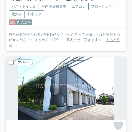
バス・トイレ別
室内洗濯機置場
エアコン
フローリング
電気有
都市ガス
敷0
即入居可
持ち込み物件大歓迎♪他不動産サイトやご自分でお探しされた物件もお
任せください！ まとめてご紹介・ご案内させて頂きます☆ ...
もっと見
る
アパート