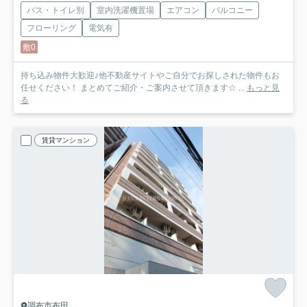
バス・トイレ別
室内洗濯機置場
エアコン
バルコニー
フローリング
電気有
敷0
持ち込み物件大歓迎♪他不動産サイトやご自分でお探しされた物件もお
任せください！ まとめてご紹介・ご案内させて頂きます☆ ...
もっと見
る
賃貸マンション
調布市布田