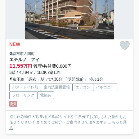
NEW
調布市入間町
エテルノ アイ
11.55
万円
管理/共益費6,000円
5階 / 43.94㎡ / 1LDK /築13年
京王線「調布」駅 バス30分 「明照院前」 停歩1分
バス・トイレ別
室内洗濯機置場
エアコン
バルコニー
フローリング
電気有
敷0
持ち込み物件大歓迎♪他不動産サイトやご自分でお探しされた物件もお
任せください！ まとめてご紹介・ご案内させて頂きます☆ ...
もっと見
る