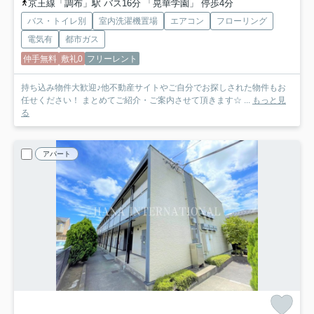
京王線「調布」駅 バス16分 「晃華学園」 停歩4分
バス・トイレ別
室内洗濯機置場
エアコン
フローリング
電気有
都市ガス
仲手無料
敷礼0
フリーレント
持ち込み物件大歓迎♪他不動産サイトやご自分でお探しされた物件もお
任せください！ まとめてご紹介・ご案内させて頂きます☆ ...
もっと見
る
アパート