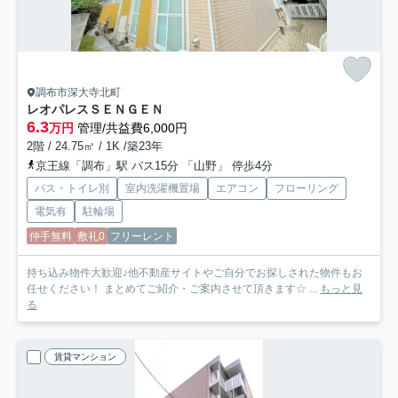
調布市深大寺北町
レオパレスＳＥＮＧＥＮ
6.3
万円
管理/共益費6,000円
2階 / 24.75㎡ / 1K /築23年
京王線「調布」駅 バス15分 「山野」 停歩4分
バス・トイレ別
室内洗濯機置場
エアコン
フローリング
電気有
駐輪場
仲手無料
敷礼0
フリーレント
持ち込み物件大歓迎♪他不動産サイトやご自分でお探しされた物件もお
任せください！ まとめてご紹介・ご案内させて頂きます☆ ...
もっと見
る
賃貸マンション