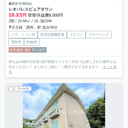
調布市飛田給
レオパレスピュアタウン
10.3
万円
管理/共益費8,000円
2階 / 24.84㎡ / 1K /築20年
京王線「調布」駅 徒歩34分
バス・トイレ別
室内洗濯機置場
エアコン
フローリング
電気有
駐輪場
仲手無料
敷0
即入居可
持ち込み物件大歓迎♪他不動産サイトやご自分でお探しされた物件もお
任せください！ まとめてご紹介・ご案内させて頂きます☆ ...
もっと見
る
アパート