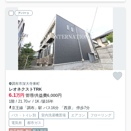
アパート
調布市深大寺東町
レオネクストTRK
6.1
万円
管理/共益費6,000円
1階 / 21.70㎡ / 1K /築16年
京王線「調布」駅 バス16分 「西原」 停歩7分
バス・トイレ別
室内洗濯機置場
エアコン
フローリング
電気有
都市ガス
仲手無料
敷0
即入居可