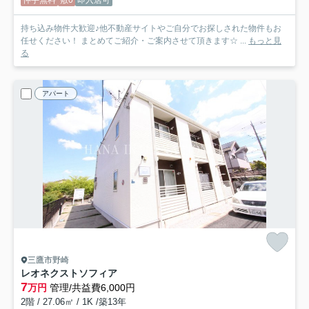
持ち込み物件大歓迎♪他不動産サイトやご自分でお探しされた物件もお
任せください！ まとめてご紹介・ご案内させて頂きます☆ ...
もっと見
る
アパート
三鷹市野崎
レオネクストソフィア
7
万円
管理/共益費6,000円
2階 / 27.06㎡ / 1K /築13年