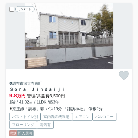
アパート
調布市深大寺東町
Ｓｏｒａ Ｊｉｎｄａｉｊｉ
9.8
万円
管理/共益費3,500円
1階 / 41.02㎡ / 1LDK /築3年
京王線「調布」駅 バス19分 「諏訪神社」 停歩2分
バス・トイレ別
室内洗濯機置場
エアコン
バルコニー
フローリング
電気有
敷0
即入居可