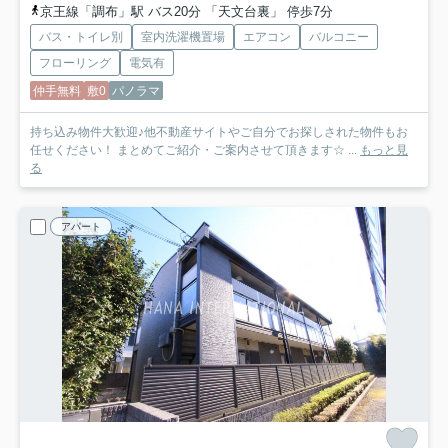
京王線「調布」駅 バス20分 「天文台裏」 停歩7分
バス・トイレ別
室内洗濯機置場
エアコン
バルコニー
フローリング
電気有
仲手無料
敷0
パノラマ
持ち込み物件大歓迎♪他不動産サイトやご自分でお探しされた物件もお
任せください！ まとめてご紹介・ご案内させて頂きます☆ ...
もっと見
る
アパート