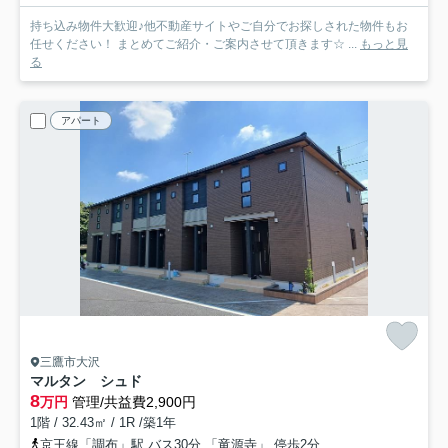
持ち込み物件大歓迎♪他不動産サイトやご自分でお探しされた物件もお
任せください！ まとめてご紹介・ご案内させて頂きます☆ ...
もっと見
る
アパート
三鷹市大沢
マルタン シュド
8
万円
管理/共益費2,900円
1階 / 32.43㎡ / 1R /築1年
京王線「調布」駅 バス30分 「竜源寺」 停歩2分