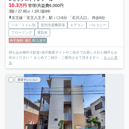
10.3
万円
管理/共益費6,000円
3階 / 27.80㎡ / 1R /築9年
京王線「京王八王子」駅 バス6分 「石川入口」 停歩6分
バス・トイレ別
室内洗濯機置場
エアコン
バルコニー
フローリング
電気有
仲手無料
敷0
即入居可
持ち込み物件大歓迎♪他不動産サイトやご自分でお探しされた物件もお
任せください！ まとめてご紹介・ご案内させて頂きます☆ ...
もっと見
る
賃貸マンション