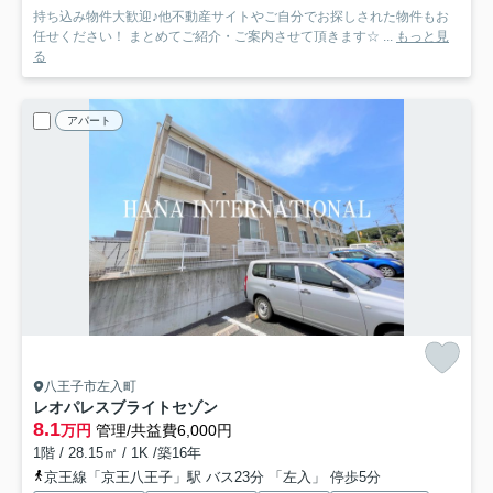
持ち込み物件大歓迎♪他不動産サイトやご自分でお探しされた物件もお
任せください！ まとめてご紹介・ご案内させて頂きます☆ ...
もっと見
る
アパート
八王子市左入町
レオパレスブライトセゾン
8.1
万円
管理/共益費6,000円
1階 / 28.15㎡ / 1K /築16年
京王線「京王八王子」駅 バス23分 「左入」 停歩5分