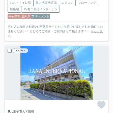
バス・トイレ別
室内洗濯機置場
エアコン
フローリング
駐輪場
TVモニタ付インターホン
仲手無料
敷礼0
フリーレント
持ち込み物件大歓迎♪他不動産サイトやご自分でお探しされた物件もお
任せください！ まとめてご紹介・ご案内させて頂きます☆ ...
もっと見
る
アパート
八王子市大和田町