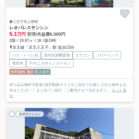
八王子市上野町
レオパレスサンシン
5.1
万円
管理/共益費6,000円
2階 / 19.87㎡ / 1K /築19年
京王線「京王八王子」駅 徒歩23分
バス・トイレ別
室内洗濯機置場
エアコン
フローリング
電気有
TVモニタ付インターホン
仲手無料
敷0
即入居可
持ち込み物件大歓迎♪他不動産サイトやご自分でお探しされた物件もお
任せください！ まとめてご紹介・ご案内させて頂きます☆ ...
もっと見
る
賃貸マンション