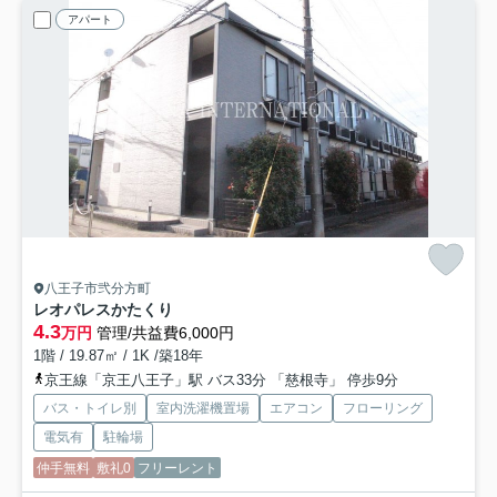
アパート
八王子市弐分方町
レオパレスかたくり
4.3
万円
管理/共益費6,000円
1階 / 19.87㎡ / 1K /築18年
京王線「京王八王子」駅 バス33分 「慈根寺」 停歩9分
バス・トイレ別
室内洗濯機置場
エアコン
フローリング
電気有
駐輪場
仲手無料
敷礼0
フリーレント