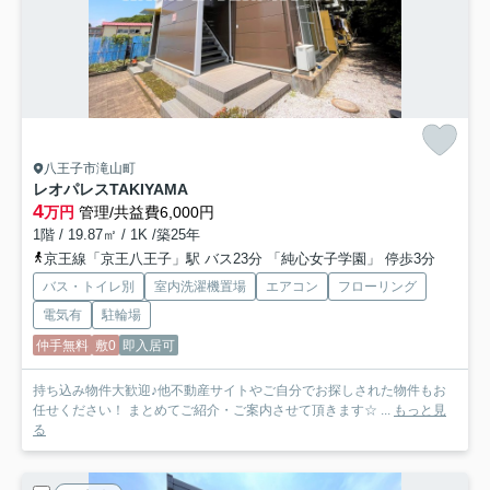
八王子市滝山町
レオパレスTAKIYAMA
4
万円
管理/共益費6,000円
1階 / 19.87㎡ / 1K /築25年
京王線「京王八王子」駅 バス23分 「純心女子学園」 停歩3分
バス・トイレ別
室内洗濯機置場
エアコン
フローリング
電気有
駐輪場
仲手無料
敷0
即入居可
持ち込み物件大歓迎♪他不動産サイトやご自分でお探しされた物件もお
任せください！ まとめてご紹介・ご案内させて頂きます☆ ...
もっと見
る