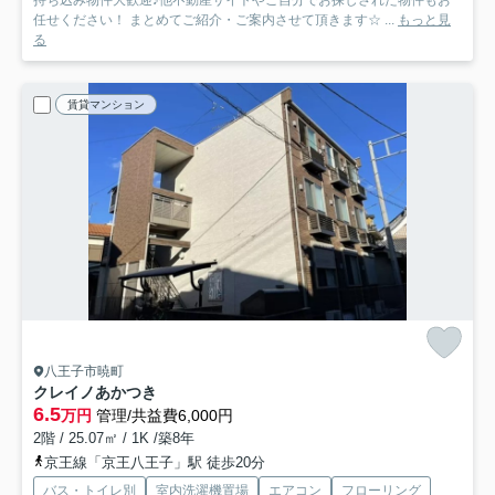
持ち込み物件大歓迎♪他不動産サイトやご自分でお探しされた物件もお
任せください！ まとめてご紹介・ご案内させて頂きます☆ ...
もっと見
る
賃貸マンション
八王子市暁町
クレイノあかつき
6.5
万円
管理/共益費6,000円
2階 / 25.07㎡ / 1K /築8年
京王線「京王八王子」駅 徒歩20分
バス・トイレ別
室内洗濯機置場
エアコン
フローリング