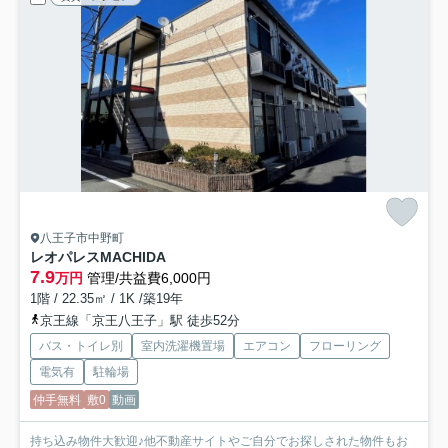
八王子市中野町
レオパレスMACHIDA
7.9
万円
管理/共益費6,000円
1階 / 22.35㎡ / 1K /築19年
京王線「京王八王子」駅 徒歩52分
バス・トイレ別
室内洗濯機置場
エアコン
フローリング
電気有
駐輪場
仲手無料
敷0
動画
持ち込み物件大歓迎♪他不動産サイトやご自分でお探しされた物件もお