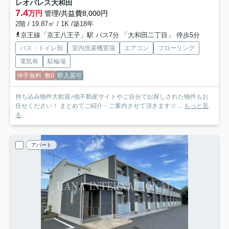
レオパレス大和田
7.4
万円
管理/共益費8,000円
2階 / 19.87㎡ / 1K /築18年
京王線「京王八王子」駅 バス7分 「大和田二丁目」 停歩5分
バス・トイレ別
室内洗濯機置場
エアコン
フローリング
電気有
駐輪場
仲手無料
敷0
即入居可
持ち込み物件大歓迎♪他不動産サイトやご自分でお探しされた物件もお
任せください！ まとめてご紹介・ご案内させて頂きます☆ ...
もっと見
る
アパート