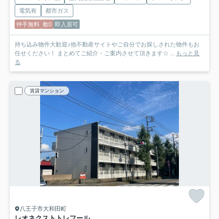
電気有
都市ガス
仲手無料
敷0
即入居可
持ち込み物件大歓迎♪他不動産サイトやご自分でお探しされた物件もお
任せください！ まとめてご紹介・ご案内させて頂きます☆ ...
もっと見
る
賃貸マンション
八王子市大和田町
レオネクストトレフール