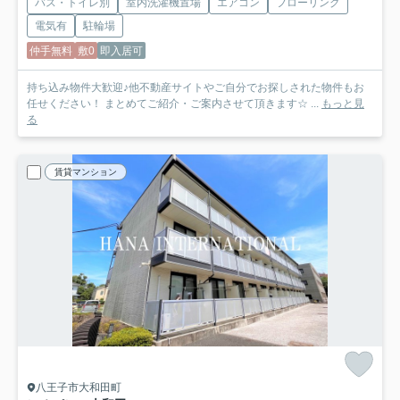
バス・トイレ別
室内洗濯機置場
エアコン
フローリング
電気有
駐輪場
仲手無料
敷0
即入居可
持ち込み物件大歓迎♪他不動産サイトやご自分でお探しされた物件もお
任せください！ まとめてご紹介・ご案内させて頂きます☆ ...
もっと見
る
賃貸マンション
八王子市大和田町