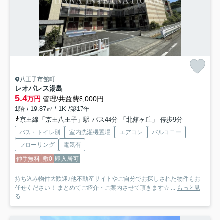
八王子市館町
レオパレス湯島
5.4
万円
管理/共益費8,000円
1階 / 19.87㎡ / 1K /築17年
京王線「京王八王子」駅 バス44分 「北舘ヶ丘」 停歩9分
バス・トイレ別
室内洗濯機置場
エアコン
バルコニー
フローリング
電気有
仲手無料
敷0
即入居可
持ち込み物件大歓迎♪他不動産サイトやご自分でお探しされた物件もお
任せください！ まとめてご紹介・ご案内させて頂きます☆ ...
もっと見
る