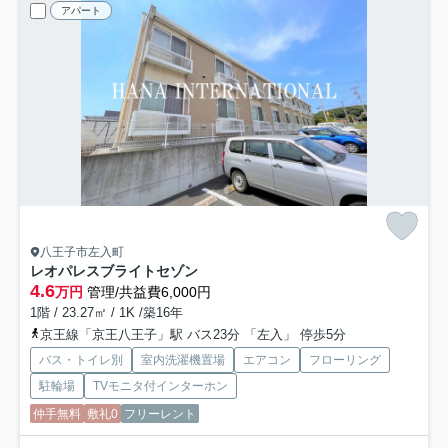
アパート
八王子市左入町
レオパレスブライトセゾン
4.6
万円
管理/共益費6,000円
1階 / 23.27㎡ / 1K /築16年
京王線「京王八王子」駅 バス23分 「左入」 停歩5分
バス・トイレ別
室内洗濯機置場
エアコン
フローリング
駐輪場
TVモニタ付インターホン
仲手無料
敷礼0
フリーレント