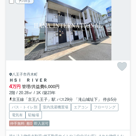
アパート
八王子市丹木町
ＨＳＩ ＲＩＶＥＲ
4
万円
管理/共益費6,000円
2階 / 20.28㎡ / 1K /築23年
京王線「京王八王子」駅 バス29分 「滝山城址下」 停歩5分
バス・トイレ別
室内洗濯機置場
エアコン
フローリング
電気有
駐輪場
仲手無料
敷0
即入居可