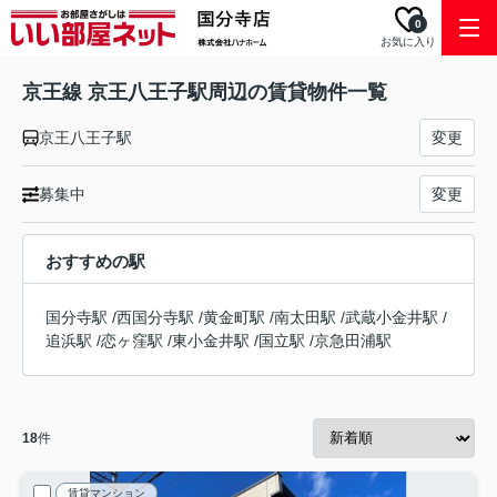
0
お気に入り
京王線 京王八王子駅周辺の賃貸物件一覧
京王八王子駅
変更
募集中
変更
おすすめの駅
国分寺駅
/
西国分寺駅
/
黄金町駅
/
南太田駅
/
武蔵小金井駅
/
追浜駅
/
恋ヶ窪駅
/
東小金井駅
/
国立駅
/
京急田浦駅
18
件
賃貸マンション