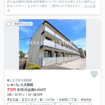
持ち込み物件大歓迎♪他不動産サイトやご自分でお探しされた物件もお
任せください！ まとめてご紹介・ご案内させて頂きます☆ ...
もっと見
る
賃貸マンション
八王子市大和田町
レオパレス大和田
7
万円
管理/共益費8,000円
1階 / 19.87㎡ / 1K /築18年
京王線「京王八王子」駅 バス7分 「大和田二丁目」 停歩5分