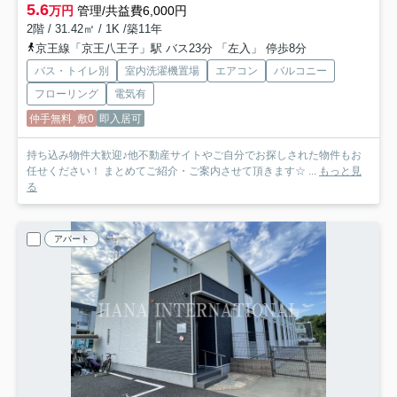
5.6
万円
管理/共益費6,000円
2階 / 31.42㎡ / 1K /築11年
京王線「京王八王子」駅 バス23分 「左入」 停歩8分
バス・トイレ別
室内洗濯機置場
エアコン
バルコニー
フローリング
電気有
仲手無料
敷0
即入居可
持ち込み物件大歓迎♪他不動産サイトやご自分でお探しされた物件もお
任せください！ まとめてご紹介・ご案内させて頂きます☆ ...
もっと見
る
アパート