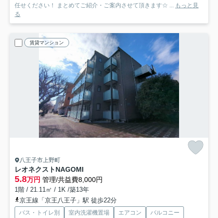
任せください！ まとめてご紹介・ご案内させて頂きます☆ ...
もっと見
る
賃貸マンション
八王子市上野町
レオネクストNAGOMI
5.8
万円
管理/共益費8,000円
1階 / 21.11㎡ / 1K /築13年
京王線「京王八王子」駅 徒歩22分
バス・トイレ別
室内洗濯機置場
エアコン
バルコニー