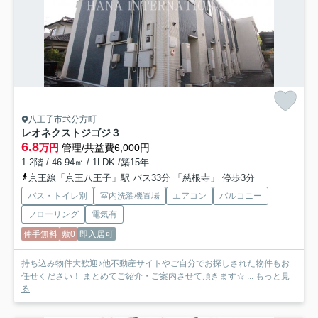
八王子市弐分方町
レオネクストジゴジ３
6.8
万円
管理/共益費6,000円
1-2階 / 46.94㎡ / 1LDK /築15年
京王線「京王八王子」駅 バス33分 「慈根寺」 停歩3分
バス・トイレ別
室内洗濯機置場
エアコン
バルコニー
フローリング
電気有
仲手無料
敷0
即入居可
持ち込み物件大歓迎♪他不動産サイトやご自分でお探しされた物件もお
任せください！ まとめてご紹介・ご案内させて頂きます☆ ...
もっと見
る