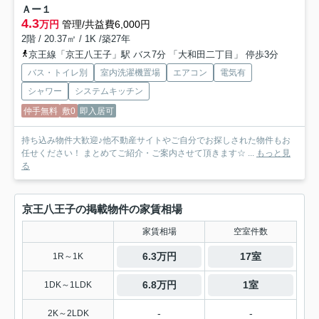
Ａー１
4.3
万円
管理/共益費6,000円
2階 / 20.37㎡ / 1K /築27年
京王線「京王八王子」駅 バス7分 「大和田二丁目」 停歩3分
バス・トイレ別
室内洗濯機置場
エアコン
電気有
シャワー
システムキッチン
仲手無料
敷0
即入居可
持ち込み物件大歓迎♪他不動産サイトやご自分でお探しされた物件もお
任せください！ まとめてご紹介・ご案内させて頂きます☆ ...
もっと見
る
京王八王子の掲載物件の家賃相場
家賃相場
空室件数
6.3万円
17室
1R～1K
6.8万円
1室
1DK～1LDK
-
-
2K～2LDK