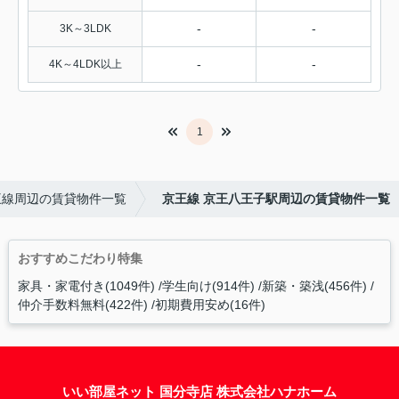
-
-
3K～3LDK
-
-
4K～4LDK以上
1
王線周辺の賃貸物件一覧
京王線 京王八王子駅周辺の賃貸物件一覧
おすすめこだわり特集
家具・家電付き(1049件)
学生向け(914件)
新築・築浅(456件)
仲介手数料無料(422件)
初期費用安め(16件)
いい部屋ネット 国分寺店 株式会社ハナホーム