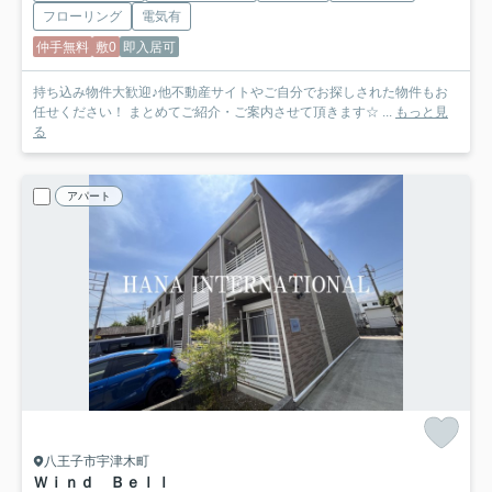
フローリング
電気有
仲手無料
敷0
即入居可
持ち込み物件大歓迎♪他不動産サイトやご自分でお探しされた物件もお
任せください！ まとめてご紹介・ご案内させて頂きます☆ ...
もっと見
る
アパート
八王子市宇津木町
Ｗｉｎｄ Ｂｅｌｌ