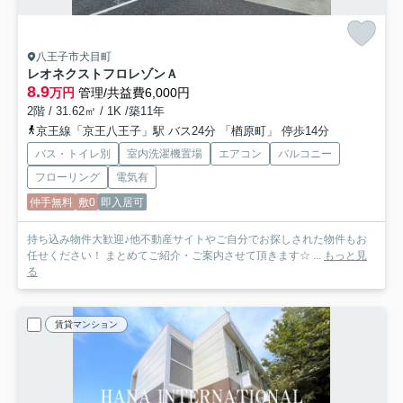
八王子市犬目町
レオネクストフロレゾンＡ
8.9
万円
管理/共益費6,000円
2階 / 31.62㎡ / 1K /築11年
京王線「京王八王子」駅 バス24分 「楢原町」 停歩14分
バス・トイレ別
室内洗濯機置場
エアコン
バルコニー
フローリング
電気有
仲手無料
敷0
即入居可
持ち込み物件大歓迎♪他不動産サイトやご自分でお探しされた物件もお
任せください！ まとめてご紹介・ご案内させて頂きます☆ ...
もっと見
る
賃貸マンション