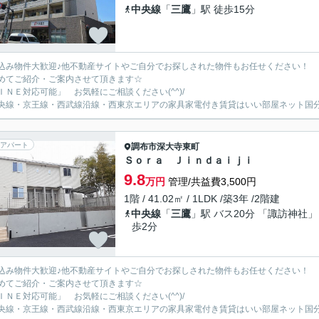
中央線
「
三鷹
」駅 徒歩15分
込み物件大歓迎♪他不動産サイトやご自分でお探しされた物件もお任せください！
めてご紹介・ご案内させて頂きます☆
ＩＮＥ対応可能」 お気軽にご相談ください(^^)/
央線・京王線・西武線沿線・西東京エリアの家具家電付き賃貸はいい部屋ネット国
アパート
調布市
深大寺東町
Ｓｏｒａ Ｊｉｎｄａｉｊｉ
9.8
万円
管理/共益費3,500円
1階 / 41.02㎡ / 1LDK /築3年 /2階建
中央線
「
三鷹
」駅 バス20分 「諏訪神社」
歩2分
込み物件大歓迎♪他不動産サイトやご自分でお探しされた物件もお任せください！
めてご紹介・ご案内させて頂きます☆
ＩＮＥ対応可能」 お気軽にご相談ください(^^)/
央線・京王線・西武線沿線・西東京エリアの家具家電付き賃貸はいい部屋ネット国