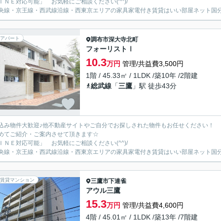
ＩＮＥ対応可能」 お気軽にご相談ください(^^)/
央線・京王線・西武線沿線・西東京エリアの家具家電付き賃貸はいい部屋ネット国
アパート
調布市
深大寺北町
フォーリストⅠ
10.3
万円
管理/共益費3,500円
1階 / 45.33㎡ / 1LDK /築10年 /2階建
総武線
「
三鷹
」駅 徒歩43分
込み物件大歓迎♪他不動産サイトやご自分でお探しされた物件もお任せください！
めてご紹介・ご案内させて頂きます☆
ＩＮＥ対応可能」 お気軽にご相談ください(^^)/
央線・京王線・西武線沿線・西東京エリアの家具家電付き賃貸はいい部屋ネット国
賃貸マンション
三鷹市
下連雀
アウル三鷹
15.3
万円
管理/共益費4,600円
4階 / 45.01㎡ / 1LDK /築13年 /7階建