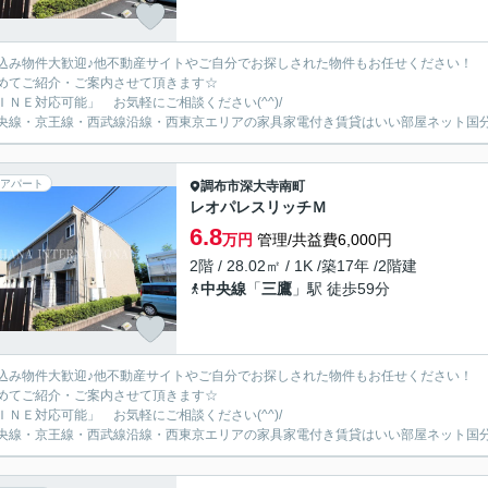
込み物件大歓迎♪他不動産サイトやご自分でお探しされた物件もお任せください！
めてご紹介・ご案内させて頂きます☆
ＩＮＥ対応可能」 お気軽にご相談ください(^^)/
央線・京王線・西武線沿線・西東京エリアの家具家電付き賃貸はいい部屋ネット国
アパート
調布市
深大寺南町
レオパレスリッチＭ
6.8
万円
管理/共益費6,000円
2階 / 28.02㎡ / 1K /築17年 /2階建
中央線
「
三鷹
」駅 徒歩59分
込み物件大歓迎♪他不動産サイトやご自分でお探しされた物件もお任せください！
めてご紹介・ご案内させて頂きます☆
ＩＮＥ対応可能」 お気軽にご相談ください(^^)/
央線・京王線・西武線沿線・西東京エリアの家具家電付き賃貸はいい部屋ネット国