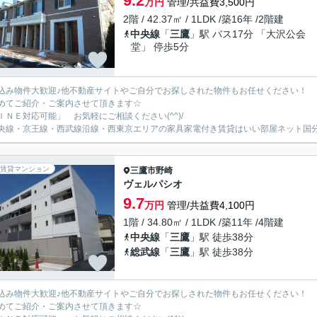
9.2
万円
管理/共益費3,500円
2階 / 42.37㎡ / 1LDK /築16年 /2階建
中央線
「
三鷹
」駅 バス17分 「大沢公会
堂」 停歩5分
込み物件大歓迎♪他不動産サイトやご自分でお探しされた物件もお任せください！
めてご紹介・ご案内させて頂きます☆
ＩＮＥ対応可能」 お気軽にご相談ください(^^)/
央線・京王線・西武線沿線・西東京エリアの家具家電付き賃貸はいい部屋ネット国
賃貸マンション
三鷹市
野崎
ヴェルパシオ
9.7
万円
管理/共益費4,100円
1階 / 34.80㎡ / 1LDK /築11年 /4階建
中央線
「
三鷹
」駅 徒歩38分
総武線
「
三鷹
」駅 徒歩38分
込み物件大歓迎♪他不動産サイトやご自分でお探しされた物件もお任せください！
めてご紹介・ご案内させて頂きます☆