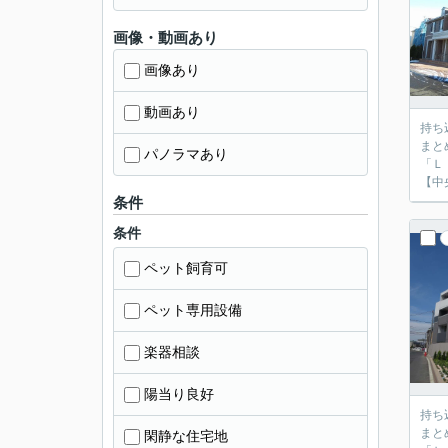
画像・動画あり
画像あり
動画あり
持ち
まと
パノラマあり
「Ｌ
【中
条件
条件
ペット飼育可
ペット専用設備
楽器相談
陽当り良好
持ち
まと
閑静な住宅地