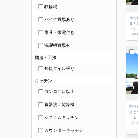
駐輪場
持ち
バイク置場あり
まと
「Ｌ
家具・家電付き
【中
洗濯機置場有
構造・工法
外観タイル張り
キッチン
コンロ２口以上
食器洗い乾燥機
持ち
まと
システムキッチン
「Ｌ
【中
カウンターキッチン