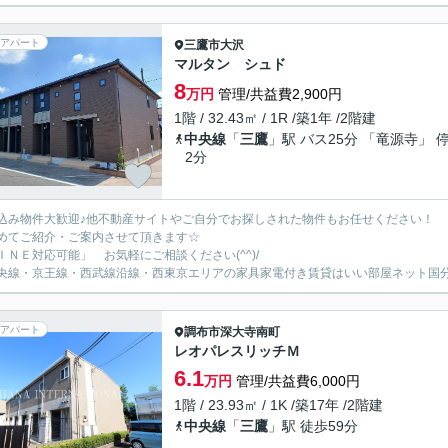
アパート
三鷹市
大沢
マルタン シュド
8
万円
管理/共益費2,900円
1階 / 32.43㎡ / 1R /築1年 /2階建
中央線
「
三鷹
」駅 バス25分 「竜源寺」 
2分
込み物件大歓迎♪他不動産サイトやご自分でお探しされた物件もお任せください！
めてご紹介・ご案内させて頂きます☆
ＩＮＥ対応可能」 お気軽にご相談ください(^^)/
央線・京王線・西武線沿線・西東京エリアの家具家電付き賃貸はいい部屋ネット国
アパート
調布市
深大寺南町
レオパレスリッチＭ
6.1
万円
管理/共益費6,000円
1階 / 23.93㎡ / 1K /築17年 /2階建
中央線
「
三鷹
」駅 徒歩59分