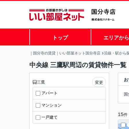
トップ
エリアか
｜国分寺の賃貸｜いい部屋ネット国分寺店
沿線・駅から
中央線 三鷹駅周辺の賃貸物件一覧
お
三鷹
変更
アパート
国
マンション
15
件
一戸建て