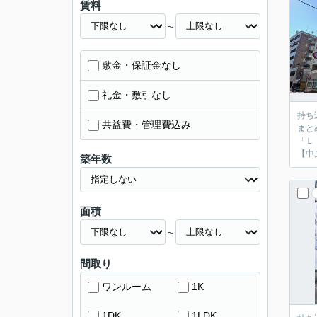
賃料
～
敷金・保証金なし
礼金・敷引なし
持ち
共益費・管理費込み
まと
「Ｌ
【中
築年数
面積
～
間取り
ワンルーム
1K
1DK
1LDK