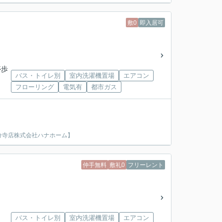
敷0
即入居可
停歩
バス・トイレ別
室内洗濯機置場
エアコン
フローリング
電気有
都市ガス
分寺店株式会社ハナホーム】
仲手無料
敷礼0
フリーレント
バス・トイレ別
室内洗濯機置場
エアコン