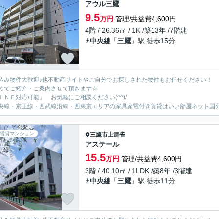
アウル三鷹
9.5
万円
管理/共益費4,600円
4階 / 26.36㎡ / 1K /築13年 /7階建
中央線
「
三鷹
」駅 徒歩15分
込み物件大歓迎♪他不動産サイトやご自分でお探しされた物件もお任せください！
めてご紹介・ご案内させて頂きます☆
ＩＮＥ対応可能」 お気軽にご相談ください(^^)/
央線・京王線・西武線沿線・西東京エリアの家具家電付き賃貸はいい部屋ネット国
賃貸マンション
三鷹市
上連雀
アステール
15.5
万円
管理/共益費4,600円
3階 / 40.10㎡ / 1LDK /築8年 /3階建
中央線
「
三鷹
」駅 徒歩11分