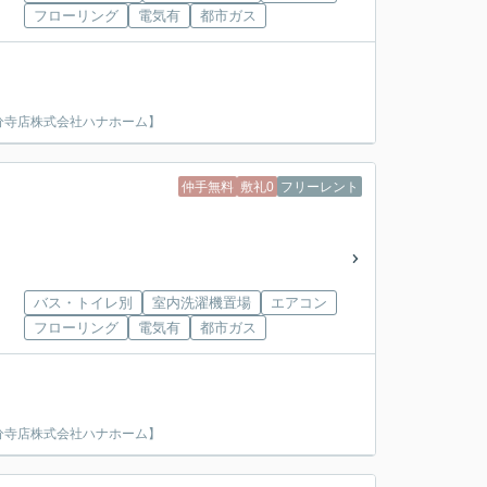
フローリング
電気有
都市ガス
分寺店株式会社ハナホーム】
仲手無料
敷礼0
フリーレント
バス・トイレ別
室内洗濯機置場
エアコン
フローリング
電気有
都市ガス
分寺店株式会社ハナホーム】