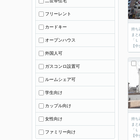
二世帯住宅
フリーレント
カードキー
持ち
まと
オープンハウス
「Ｌ
【中
外国人可
ガスコンロ設置可
ルームシェア可
学生向け
カップル向け
女性向け
持ち
まと
「Ｌ
ファミリー向け
【中