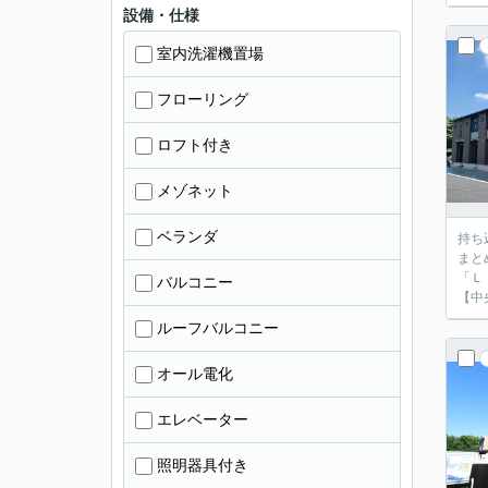
設備・仕様
室内洗濯機置場
フローリング
ロフト付き
メゾネット
ベランダ
持ち
まと
「Ｌ
バルコニー
【中
ルーフバルコニー
オール電化
エレベーター
照明器具付き