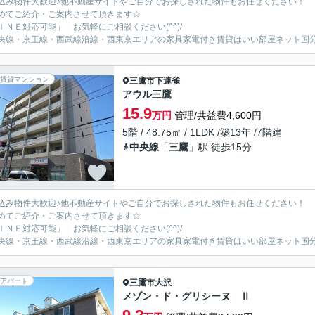
込み物件大歓迎♪他不動産サイトやご自分でお探しされた物件もお任せください！
めてご紹介・ご案内させて頂きます☆
ＩＮＥ対応可能」 お気軽にご相談ください(^^)/
央線・京王線・西武線沿線・西東京エリアの家具家電付き賃貸はいい部屋ネット国
賃貸マンション
三鷹市
下連雀
アウル三鷹
15.9
万円
管理/共益費4,600円
5階 / 48.75㎡ / 1LDK /築13年 /7階建
中央線
「
三鷹
」駅 徒歩15分
込み物件大歓迎♪他不動産サイトやご自分でお探しされた物件もお任せください！
めてご紹介・ご案内させて頂きます☆
ＩＮＥ対応可能」 お気軽にご相談ください(^^)/
央線・京王線・西武線沿線・西東京エリアの家具家電付き賃貸はいい部屋ネット国
アパート
三鷹市
大沢
メゾン・ド・グリシーヌ Ⅱ