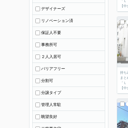
「Ｌ
【中
デザイナーズ
リノベーション済
保証人不要
事務所可
２人入居可
バリアフリー
持ち
まと
分割可
「Ｌ
【中
分譲タイプ
管理人常駐
眺望良好