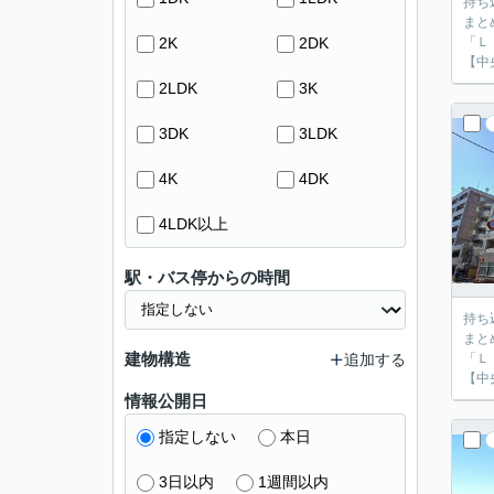
持ち
まと
2K
2DK
「Ｌ
【中
2LDK
3K
3DK
3LDK
4K
4DK
4LDK以上
駅・バス停からの時間
持ち
まと
建物構造
追加する
「Ｌ
【中
情報公開日
指定しない
本日
3日以内
1週間以内