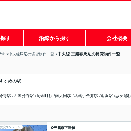
ら探す
沿線から探す
会社概要
中央線 三鷹駅周辺の賃貸物件一覧
探す
中央線周辺の賃貸物件一覧
すすめの駅
分寺駅
/
西国分寺駅
/
黄金町駅
/
南太田駅
/
武蔵小金井駅
/
追浜駅
/
恋ヶ窪
賃貸マンション
三鷹市
下連雀