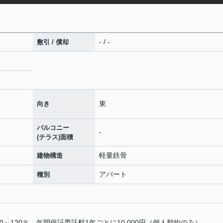
- / -
敷引 / 償却
東
向き
バルコニー
-
(テラス)面積
軽量鉄骨
建物構造
アパート
種別
～120％ 年間保証委託料1年ごとに10,000円（個人契約のみ）