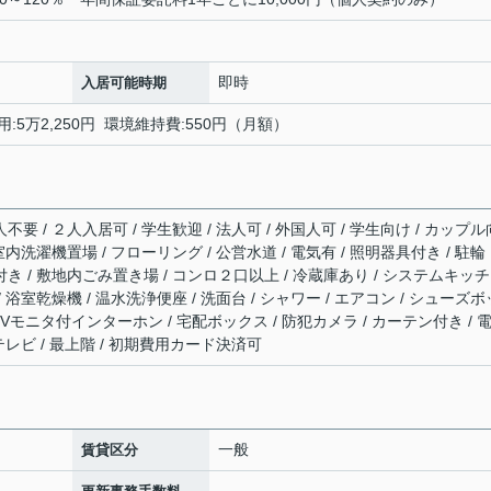
即時
入居可能時期
用:5万2,250円 環境維持費:550円（月額）
不要 / ２人入居可 / 学生歓迎 / 法人可 / 外国人可 / 学生向け / カップル
 室内洗濯機置場 / フローリング / 公営水道 / 電気有 / 照明器具付き / 駐輪
付き / 敷地内ごみ置き場 / コンロ２口以上 / 冷蔵庫あり / システムキッチ
/ 浴室乾燥機 / 温水洗浄便座 / 洗面台 / シャワー / エアコン / シューズボ
 TVモニタ付インターホン / 宅配ボックス / 防犯カメラ / カーテン付き / 
 テレビ / 最上階 / 初期費用カード決済可
一般
賃貸区分
-