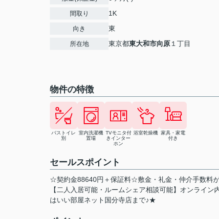
1K
間取り
東
向き
東京都
東大和市
向原
１丁目
所在地
物件の特徴
バストイレ
室内洗濯機
TVモニタ付
浴室乾燥機
家具・家電
別
置場
きインター
付き
ホン
セールスポイント
☆契約金88640円＋保証料☆敷金・礼金・仲介手数料
【二人入居可能・ルームシェア相談可能】オンライン
はいい部屋ネット国分寺店まで♪★