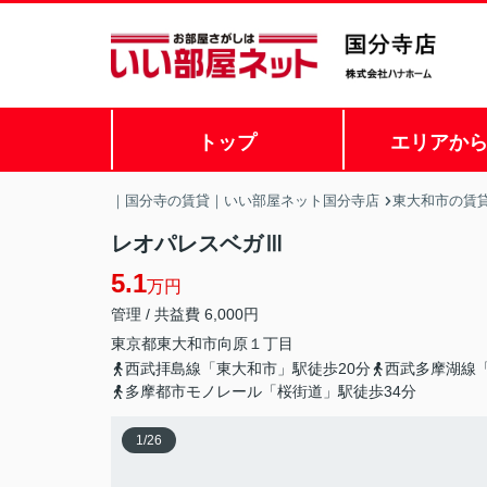
トップ
エリアか
｜国分寺の賃貸｜いい部屋ネット国分寺店
東大和市の賃
レオパレスベガⅢ
5.1
万円
管理 / 共益費 6,000円
東京都
東大和市
向原
１丁目
西武拝島線「東大和市」駅徒歩20分
西武多摩湖線「
多摩都市モノレール「桜街道」駅徒歩34分
1
/
26