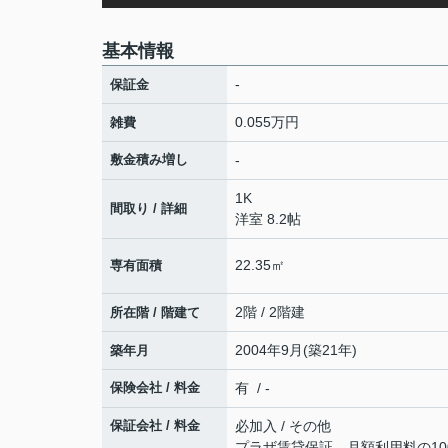
基本情報
-
保証金
0.055万円
雑費
敷金積み増し
-
1K
間取り / 詳細
洋室 8.2帖
22.35㎡
専有面積
2階 / 2階建
所在階 / 階建て
2004年9月(築21年)
築年月
保険会社 / 料金
有 / -
保証会社 / 料金
必加入 / その他
プラザ賃貸保証 月額利用料の100