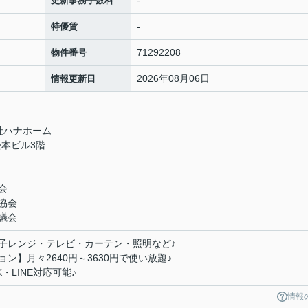
更新事務手数料
-
特優賃
71292208
物件番号
2026年08月06日
情報更新日
社ハナホーム
松本ビル3階
会
協会
議会
子レンジ・テレビ・カーテン・照明など♪
】月々2640円～3630円で使い放題♪
LINE対応可能♪
情報