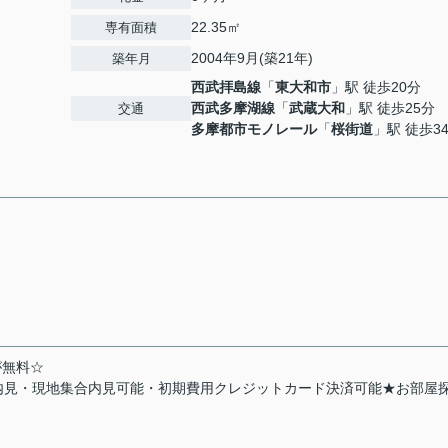
22.35㎡
専有面積
2004年9月(築21年)
築年月
西武拝島線
「
東大和市
」駅 徒歩20分
西武多摩湖線
「
武蔵大和
」駅 徒歩25分
交通
多摩都市モノレール
「
桜街道
」駅 徒歩3
が無料☆
内見・現地集合内見可能・初期費用クレジットカード決済可能★お部屋