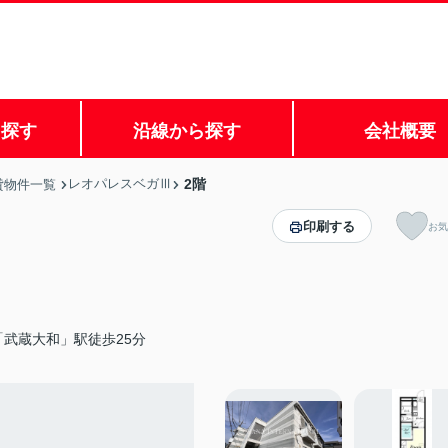
ら探す
沿線から探す
会社概要
レオパレスベガⅢ
2階
貸物件一覧
印刷する
お気
武蔵大和」駅徒歩25分