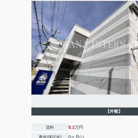
【外観】
5.1
万円
賃料
0ヶ月(-)
敷金(保証金)