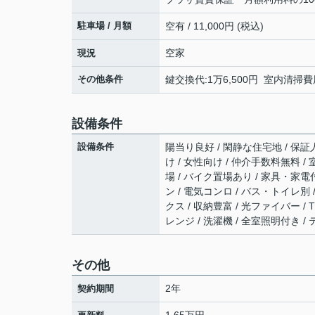
駐車場 / 月額
空有 / 11,000円 (税込)
空家
現況
その他条件
鍵交換代:1万6,500円 室内清掃費
設備条件
設備条件
陽当り良好 / 閑静な住宅地 / 保証人
け / 女性向け / 仲介手数料無料 /
場 / バイク置場あり / 家具・家電
ン / 電気コンロ / バス・トイレ別 
クス / 収納豊富 / 光ファイバー /
レンジ / 洗濯機 / 全室照明付き /
その他
2年
契約期間
1.65万円