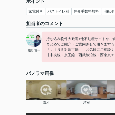
ポイント
家電付き
バストイレ別
仲介手数料無料
宅配ボ
担当者のコメント
持ち込み物件大歓迎♪他不動産サイトやご
まとめてご紹介・ご案内させて頂きます☆
「ＬＩＮＥ対応可能」 お気軽にご相談くださ
磯野 荘一
【中央線・京王線・西武線沿線・西東京エ
パノラマ画像
風呂
洋室