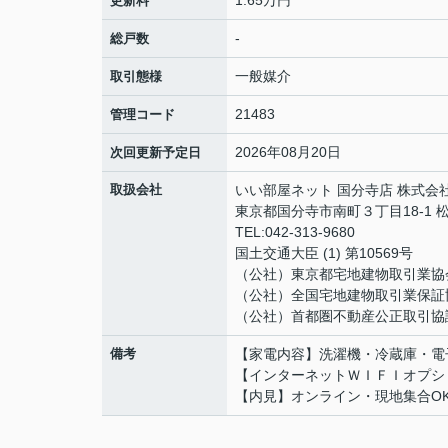
更新料
-
総戸数
一般媒介
取引態様
21483
管理コード
2026年08月20日
次回更新予定日
取扱会社
いい部屋ネット 国分寺店 株式会
東京都国分寺市南町３丁目18-1 
TEL:042-313-9680
国土交通大臣 (1) 第10569号
（公社）東京都宅地建物取引業協
（公社）全国宅地建物取引業保証
（公社）首都圏不動産公正取引協
備考
【家電内容】洗濯機・冷蔵庫・電
【インターネットＷＩＦＩオプション
【内見】オンライン・現地集合OK・