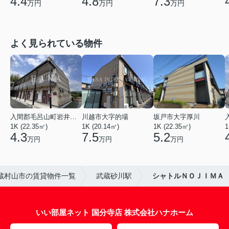
4.4
4.8
7.3
万円
万円
万円
よく見られている物件
入間郡毛呂山町岩井西１丁目
川越市大字的場
坂戸市大字厚川
1K (22.35㎡)
1K (20.14㎡)
1K (22.35㎡)
1
4.3
7.5
5.2
万円
万円
万円
蔵村山市の賃貸物件一覧
武蔵砂川駅
シャトルＮＯＪＩＭＡ
いい部屋ネット 国分寺店 株式会社ハナホーム