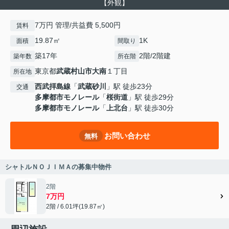
【外観】
7万円 管理/共益費 5,500円
賃料
19.87㎡
1K
面積
間取り
築17年
2階/2階建
築年数
所在階
東京都
武蔵村山市
大南
１丁目
所在地
西武拝島線
「
武蔵砂川
」駅 徒歩23分
交通
多摩都市モノレール
「
桜街道
」駅 徒歩29分
多摩都市モノレール
「
上北台
」駅 徒歩30分
お問い合わせ
無料
シャトルＮＯＪＩＭＡの募集中物件
2階
7万円
2階 / 6.01坪(19.87㎡)