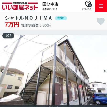
0
お気に入り
シャトルＮＯＪＩＭＡ
空室1
7万円
管理/共益費 5,500円
1
/
27