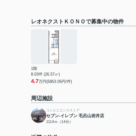
レオネクストＫＯＮＯで募集中の物件
1階
8.03坪 (26.57㎡)
4.7
万円(5853.05円/坪)
周辺施設
コンビニエンスストア
セブン-イレブン 毛呂山岩井店
1114ｍ（14分）