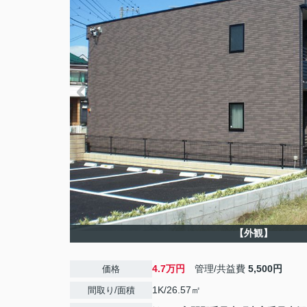
【外観】
4.7万円
管理/共益費
5,500円
価格
1K/26.57㎡
間取り/面積