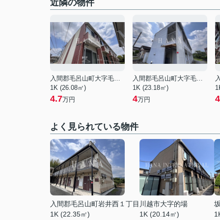
近隣の物件
入間郡毛呂山町大字毛呂本郷
入間郡毛呂山町大字毛呂本郷
1K (26.08㎡)
1K (23.18㎡)
1
4.7
4
4
万円
万円
よく見られている物件
入間郡毛呂山町岩井西１丁目
川越市大字的場
1K (22.35㎡)
1K (20.14㎡)
1