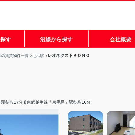
ら探す
沿線から探す
会社概要
レオネクストＫＯＮＯ
町の賃貸物件一覧
毛呂駅
駅徒歩17分
東武越生線「東毛呂」駅徒歩16分