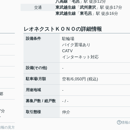
八高線
「
毛呂
」駅 徒歩12分
東武越生線
「
武州唐沢
」駅 徒歩17分
交通
東武越生線
「
東毛呂
」駅 徒歩16分
レオネクストＫＯＮＯの詳細情報
設備条件
駐輪場
バイク置場あり
CATV
インターネット対応
設備(その他)
-
駐車場/月額
空有/6,050円 (税込)
用途地域
-
郷
募集戸数 / 総戸数
- / -
7分
取引態様
仲介
分
情報
情報の見方