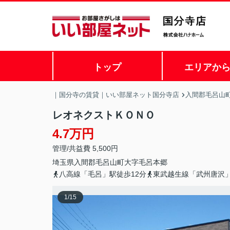
トップ
エリアか
｜国分寺の賃貸｜いい部屋ネット国分寺店
入間郡毛呂山
レオネクストＫＯＮＯ
4.7万円
管理/共益費 5,500円
埼玉県
入間郡毛呂山町
大字毛呂本郷
八高線「毛呂」駅徒歩12分
東武越生線「武州唐沢」
1
/
15