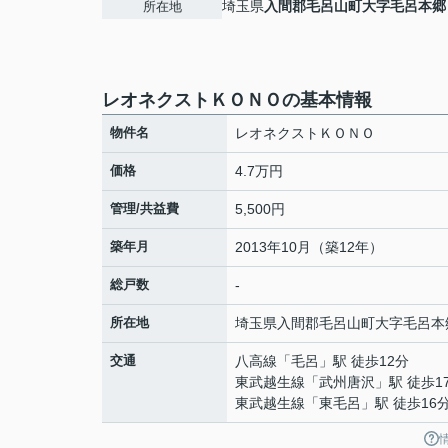
埼玉県
入間郡毛呂山町
大字毛呂本郷
所在地
レオネクストＫＯＮＯの基本情報
物件名
レオネクストＫＯＮＯ
価格
4.7万円
管理/共益費
5,500円
築年月
2013年10月（築12年）
総戸数
-
所在地
埼玉県
入間郡毛呂山町
大字毛呂本
交通
八高線
「
毛呂
」駅 徒歩12分
東武越生線
「
武州唐沢
」駅 徒歩1
東武越生線
「
東毛呂
」駅 徒歩16