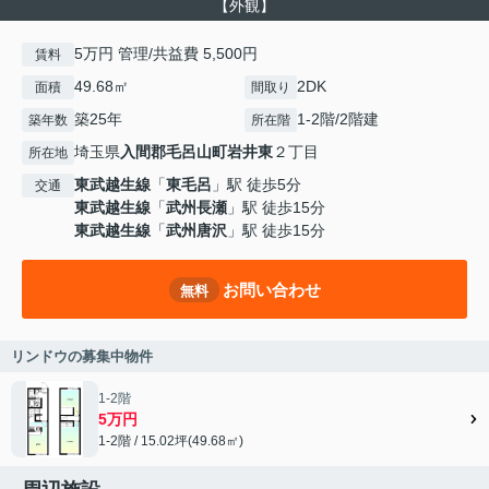
【外観】
5万円 管理/共益費 5,500円
賃料
49.68㎡
2DK
面積
間取り
築25年
1-2階/2階建
築年数
所在階
埼玉県
入間郡毛呂山町
岩井東
２丁目
所在地
東武越生線
「
東毛呂
」駅 徒歩5分
交通
東武越生線
「
武州長瀬
」駅 徒歩15分
東武越生線
「
武州唐沢
」駅 徒歩15分
お問い合わせ
無料
リンドウの募集中物件
1-2階
5万円
1-2階 / 15.02坪(49.68㎡)