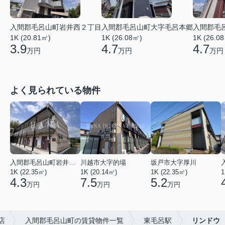
入間郡毛呂山町岩井西２丁目
入間郡毛呂山町大字毛呂本郷
入間郡毛
1K (20.81㎡)
1K (26.08㎡)
1K (26.0
3.9
4.7
4.7
万円
万円
万円
よく見られている物件
入間郡毛呂山町岩井西１丁目
川越市大字的場
坂戸市大字厚川
1K (22.35㎡)
1K (20.14㎡)
1K (22.35㎡)
1
4.3
7.5
5.2
万円
万円
万円
店
入間郡毛呂山町の賃貸物件一覧
東毛呂駅
リンドウ