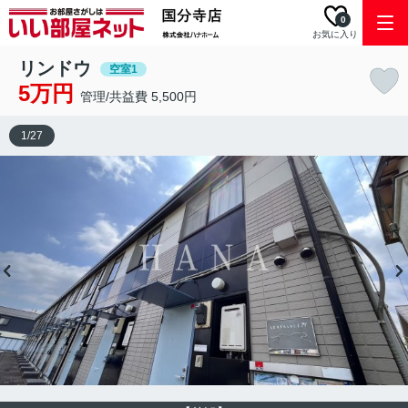
0
お気に入り
リンドウ
空室1
5万円
管理/共益費 5,500円
1
/
27