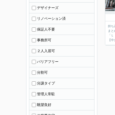
デザイナーズ
リノベーション済
持ち
保証人不要
まと
「Ｌ
事務所可
【中
２人入居可
バリアフリー
分割可
分譲タイプ
管理人常駐
眺望良好