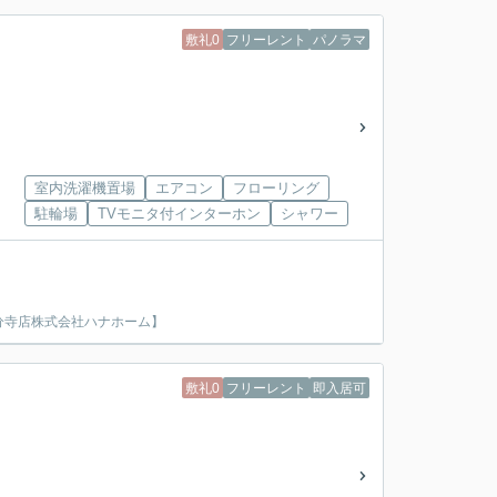
敷礼0
フリーレント
パノラマ
室内洗濯機置場
エアコン
フローリング
駐輪場
TVモニタ付インターホン
シャワー
分寺店株式会社ハナホーム】
敷礼0
フリーレント
即入居可