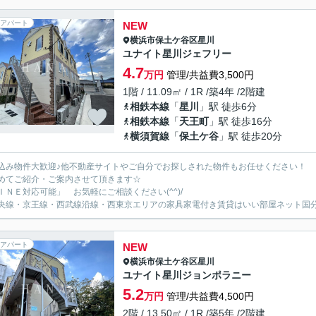
アパート
NEW
横浜市保土ケ谷区
星川
ユナイト星川ジェフリー
4.7
万円
管理/共益費3,500円
1階 / 11.09㎡ / 1R /築4年 /2階建
相鉄本線
「
星川
」駅 徒歩6分
相鉄本線
「
天王町
」駅 徒歩16分
横須賀線
「
保土ケ谷
」駅 徒歩20分
込み物件大歓迎♪他不動産サイトやご自分でお探しされた物件もお任せください！
めてご紹介・ご案内させて頂きます☆
ＩＮＥ対応可能」 お気軽にご相談ください(^^)/
央線・京王線・西武線沿線・西東京エリアの家具家電付き賃貸はいい部屋ネット国
アパート
NEW
横浜市保土ケ谷区
星川
ユナイト星川ジョンポラニー
5.2
万円
管理/共益費4,500円
2階 / 13.50㎡ / 1R /築5年 /2階建