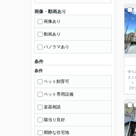
画像・動画あり
画像あり
動画あり
パノラマあり
条件
条件
持ち
まと
ペット飼育可
「Ｌ
【中
ペット専用設備
楽器相談
陽当り良好
閑静な住宅地