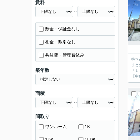
賃料
～
敷金・保証金なし
礼金・敷引なし
共益費・管理費込み
持ち
まと
築年数
「Ｌ
【中
面積
～
間取り
ワンルーム
1K
1DK
1LDK