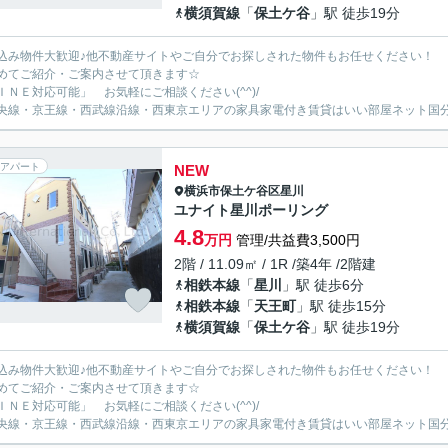
横須賀線
「
保土ケ谷
」駅 徒歩19分
込み物件大歓迎♪他不動産サイトやご自分でお探しされた物件もお任せください！
めてご紹介・ご案内させて頂きます☆
ＩＮＥ対応可能」 お気軽にご相談ください(^^)/
央線・京王線・西武線沿線・西東京エリアの家具家電付き賃貸はいい部屋ネット国
アパート
NEW
横浜市保土ケ谷区
星川
ユナイト星川ポーリング
4.8
万円
管理/共益費3,500円
2階 / 11.09㎡ / 1R /築4年 /2階建
相鉄本線
「
星川
」駅 徒歩6分
相鉄本線
「
天王町
」駅 徒歩15分
横須賀線
「
保土ケ谷
」駅 徒歩19分
込み物件大歓迎♪他不動産サイトやご自分でお探しされた物件もお任せください！
めてご紹介・ご案内させて頂きます☆
ＩＮＥ対応可能」 お気軽にご相談ください(^^)/
央線・京王線・西武線沿線・西東京エリアの家具家電付き賃貸はいい部屋ネット国