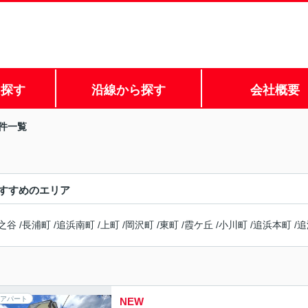
ら探す
沿線から探す
会社概要
件一覧
すすめのエリア
之谷
/
長浦町
/
追浜南町
/
上町
/
岡沢町
/
東町
/
霞ケ丘
/
小川町
/
追浜本町
/
追
アパート
NEW