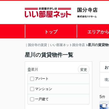
トップ
エリアか
星川の賃貸物
｜国分寺の賃貸｜いい部屋ネット国分寺店
星川の賃貸物件一覧
お
星川
変更
アパート
境
マンション
5
件
一戸建て