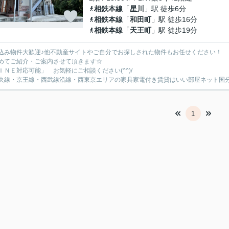
相鉄本線
「
星川
」駅 徒歩6分
相鉄本線
「
和田町
」駅 徒歩16分
相鉄本線
「
天王町
」駅 徒歩19分
込み物件大歓迎♪他不動産サイトやご自分でお探しされた物件もお任せください！
めてご紹介・ご案内させて頂きます☆
ＩＮＥ対応可能」 お気軽にご相談ください(^^)/
央線・京王線・西武線沿線・西東京エリアの家具家電付き賃貸はいい部屋ネット国
1