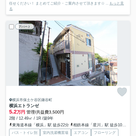
任せください！ まとめてご紹介・ご案内させて頂きます☆ ...
もっと見
る
アパート
横浜市保土ケ谷区鎌谷町
横浜エトランゼ
5.2
万円
管理/共益費3,500円
2階 / 12.49㎡ / 1R /築9年
東海道本線「横浜」駅 徒歩22分
相鉄本線「星川」駅 徒歩10分
相
バス・トイレ別
室内洗濯機置場
エアコン
フローリング