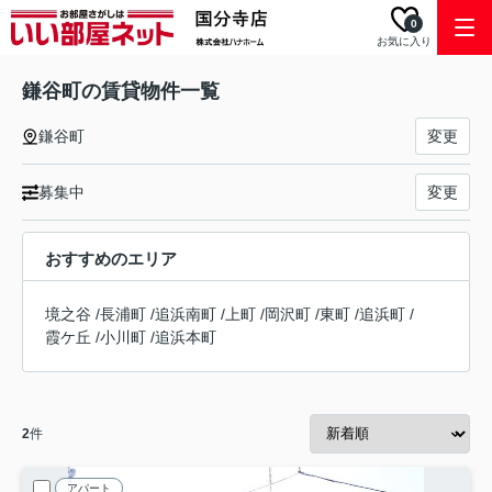
0
お気に入り
鎌谷町の賃貸物件一覧
鎌谷町
変更
募集中
変更
おすすめのエリア
境之谷
/
長浦町
/
追浜南町
/
上町
/
岡沢町
/
東町
/
追浜町
/
霞ケ丘
/
小川町
/
追浜本町
2
件
アパート