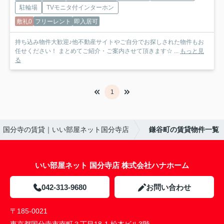
駐輪場
TVモニタ付インターホン
敷礼0
フリーレント
即入居可
持ち込み物件大歓迎♪他不動産サイトやご自分でお探しされた物件もお
任せください！ まとめてご紹介・ご案内させて頂きます☆ ...
もっと見
る
1
｜国分寺の賃貸｜いい部屋ネット国分寺店
鎌谷町の賃貸物件一覧
いい部屋ネット 国分寺店 株式会社ハナホーム
042-313-9680
お問い合わせ
〒185-0021