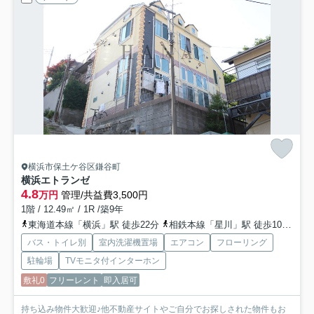
横浜市保土ケ谷区鎌谷町
横浜エトランゼ
4.8
万円
管理/共益費3,500円
1階 / 12.49㎡ / 1R /築9年
東海道本線「横浜」駅 徒歩22分
相鉄本線「星川」駅 徒歩10分
相
バス・トイレ別
室内洗濯機置場
エアコン
フローリング
駐輪場
TVモニタ付インターホン
敷礼0
フリーレント
即入居可
持ち込み物件大歓迎♪他不動産サイトやご自分でお探しされた物件もお