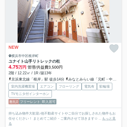
NEW
横浜市中区根岸町
ユナイト山手リトレックの杜
4.75
万円
管理/共益費3,500円
2階 / 12.22㎡ / 1R /築13年
京浜東北線「根岸」駅 徒歩14分
みなとみらい線「元町・中華街」駅 バス18分 「間門」 停歩3分
室内洗濯機置場
エアコン
フローリング
電気有
駐輪場
TVモニタ付インターホン
敷礼0
フリーレント
即入居可
持ち込み物件大歓迎♪他不動産サイトやご自分でお探しされた物件もお
任せください！ まとめてご紹介・ご案内させて頂きます☆ ...
もっと見
る