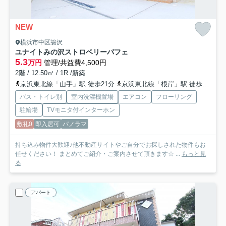
NEW
横浜市中区簑沢
ユナイトみの沢ストロベリーパフェ
5.3
万円
管理/共益費4,500円
2階 / 12.50㎡ / 1R /新築
京浜東北線「山手」駅 徒歩21分
京浜東北線「根岸」駅 徒歩16分
バス・トイレ別
室内洗濯機置場
エアコン
フローリング
駐輪場
TVモニタ付インターホン
敷礼0
即入居可
パノラマ
持ち込み物件大歓迎♪他不動産サイトやご自分でお探しされた物件もお
任せください！ まとめてご紹介・ご案内させて頂きます☆ ...
もっと見
る
アパート