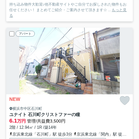
持ち込み物件大歓迎♪他不動産サイトやご自分でお探しされた物件もお
任せください！ まとめてご紹介・ご案内させて頂きます☆ ...
もっと見
る
アパート
NEW
横浜市中区石川町
ユナイト 石川町クリストファーの瞳
6.1
万円
管理/共益費3,500円
2階 / 12.94㎡ / 1R /築14年
京浜東北線「石川町」駅 徒歩3分
京浜東北線「関内」駅 徒歩13分