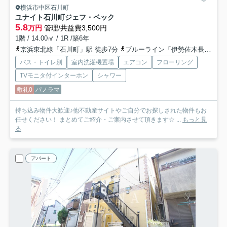
横浜市中区石川町
ユナイト石川町ジェフ・ベック
5.8
万円
管理/共益費3,500円
1階 / 14.00㎡ / 1R /築6年
京浜東北線「石川町」駅 徒歩7分
ブルーライン「伊勢佐木長者町」駅 徒歩11分
バス・トイレ別
室内洗濯機置場
エアコン
フローリング
TVモニタ付インターホン
シャワー
敷礼0
パノラマ
持ち込み物件大歓迎♪他不動産サイトやご自分でお探しされた物件もお
任せください！ まとめてご紹介・ご案内させて頂きます☆ ...
もっと見
る
アパート