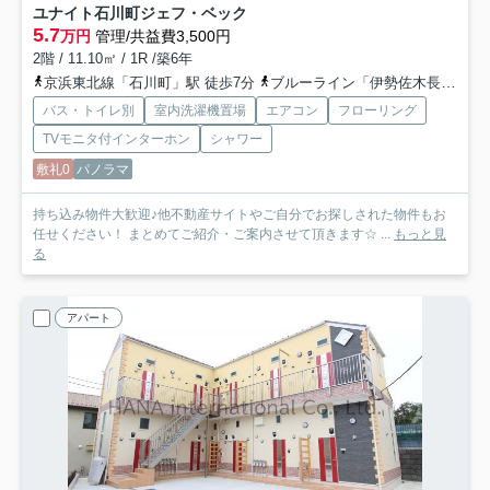
ユナイト石川町ジェフ・ベック
5.7
万円
管理/共益費3,500円
2階 / 11.10㎡ / 1R /築6年
京浜東北線「石川町」駅 徒歩7分
ブルーライン「伊勢佐木長者町」駅 徒歩11分
バス・トイレ別
室内洗濯機置場
エアコン
フローリング
TVモニタ付インターホン
シャワー
敷礼0
パノラマ
持ち込み物件大歓迎♪他不動産サイトやご自分でお探しされた物件もお
任せください！ まとめてご紹介・ご案内させて頂きます☆ ...
もっと見
る
アパート