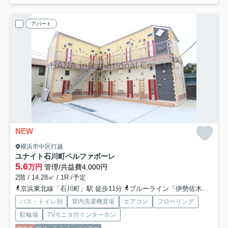
アパート
NEW
横浜市中区打越
ユナイト石川町ペルファボーレ
5.6
万円
管理/共益費4,000円
2階 / 14.28㎡ / 1R /予定
京浜東北線「石川町」駅 徒歩11分
ブルーライン「伊勢佐木長者町」駅 徒歩14分
バス・トイレ別
室内洗濯機置場
エアコン
フローリング
駐輪場
TVモニタ付インターホン