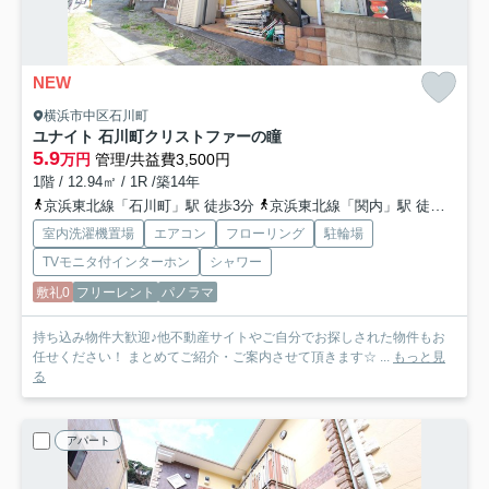
NEW
横浜市中区石川町
ユナイト 石川町クリストファーの瞳
5.9
万円
管理/共益費3,500円
1階 / 12.94㎡ / 1R /築14年
京浜東北線「石川町」駅 徒歩3分
京浜東北線「関内」駅 徒歩13分
室内洗濯機置場
エアコン
フローリング
駐輪場
TVモニタ付インターホン
シャワー
敷礼0
フリーレント
パノラマ
持ち込み物件大歓迎♪他不動産サイトやご自分でお探しされた物件もお
任せください！ まとめてご紹介・ご案内させて頂きます☆ ...
もっと見
る
アパート