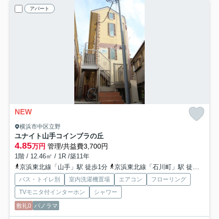
アパート
NEW
横浜市中区立野
ユナイト山手コインブラの丘
4.85
万円
管理/共益費3,700円
1階 / 12.46㎡ / 1R /築11年
京浜東北線「山手」駅 徒歩1分
京浜東北線「石川町」駅 徒歩23分
バス・トイレ別
室内洗濯機置場
エアコン
フローリング
TVモニタ付インターホン
シャワー
敷礼0
パノラマ