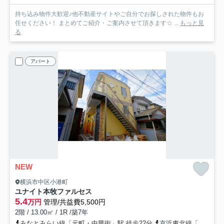
持ち込み物件大歓迎♪他不動産サイトやご自分でお探しされた物件もお
任せください！ まとめてご紹介・ご案内させて頂きます☆ ...
もっと見
る
アパート
NEW
横浜市中区小港町
ユナイト本牧ファルセス
5.4
万円
管理/共益費5,500円
2階 / 13.00㎡ / 1R /築7年
みなとみらい線「元町・中華街」駅 徒歩22分
京浜東北線「山手」駅 徒歩24分