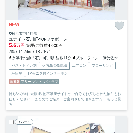
NEW
横浜市中区打越
ユナイト石川町ペルファボーレ
5.6
万円
管理/共益費4,000円
2階 / 14.28㎡ / 1R /予定
京浜東北線「石川町」駅 徒歩11分
ブルーライン「伊勢佐木長者町」駅 徒歩14分
バス・トイレ別
室内洗濯機置場
エアコン
フローリング
駐輪場
TVモニタ付インターホン
敷礼0
フリーレント
パノラマ
持ち込み物件大歓迎♪他不動産サイトやご自分でお探しされた物件もお
任せください！ まとめてご紹介・ご案内させて頂きます☆ ...
もっと見
る
アパート