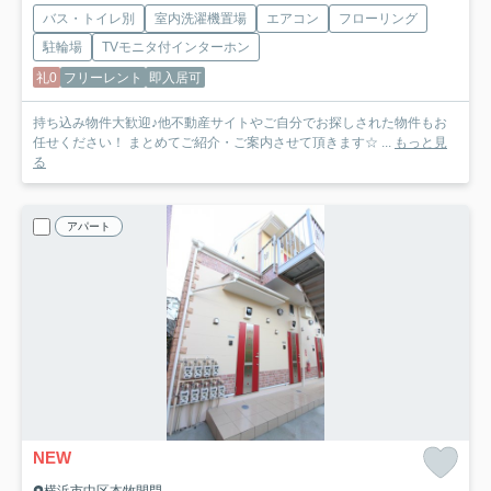
バス・トイレ別
室内洗濯機置場
エアコン
フローリング
駐輪場
TVモニタ付インターホン
礼0
フリーレント
即入居可
持ち込み物件大歓迎♪他不動産サイトやご自分でお探しされた物件もお
任せください！ まとめてご紹介・ご案内させて頂きます☆ ...
もっと見
る
アパート
NEW