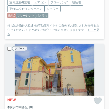
室内洗濯機置場
エアコン
フローリング
駐輪場
TVモニタ付インターホン
シャワー
敷礼0
フリーレント
パノラマ
持ち込み物件大歓迎♪他不動産サイトやご自分でお探しされた物件もお
任せください！ まとめてご紹介・ご案内させて頂きます☆ ...
もっと見
る
アパート
NEW
横浜市中区石川町