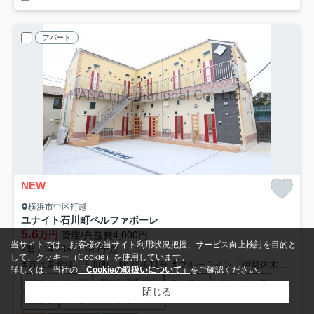
アパート
NEW
横浜市中区打越
ユナイト石川町ペルファボーレ
5.6
万円
管理/共益費4,000円
当サイトでは、お客様の当サイト利用状況把握、サービス向上検討を目的と
2階 / 14.28㎡ / 1R /予定
して、クッキー（Cookie）を使用しています。
京浜東北線「石川町」駅 徒歩11分
ブルーライン「伊勢佐木長者町」駅 徒歩14分
詳しくは、当社の
「Cookieの取扱いについて」
をご確認ください。
バス・トイレ別
室内洗濯機置場
エアコン
フローリング
閉じる
駐輪場
TVモニタ付インターホン