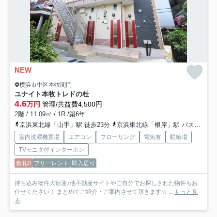
NEW
横浜市中区本牧間門
ユナイト本牧トレドの杜
4.6
万円
管理/共益費4,500円
2階 / 11.09㎡ / 1R /築6年
京浜東北線「山手」駅 徒歩23分
京浜東北線「根岸」駅 バス10分 「二の宮」 停歩1分
室内洗濯機置場
エアコン
フローリング
電気有
駐輪場
TVモニタ付インターホン
敷礼0
フリーレント
即入居可
持ち込み物件大歓迎♪他不動産サイトやご自分でお探しされた物件もお
任せください！ まとめてご紹介・ご案内させて頂きます☆ ...
もっと見
る