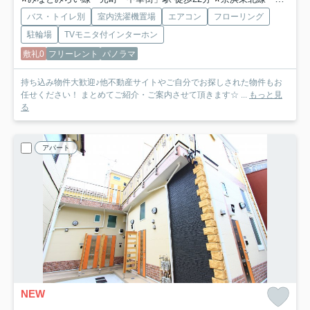
バス・トイレ別
室内洗濯機置場
エアコン
フローリング
駐輪場
TVモニタ付インターホン
敷礼0
フリーレント
パノラマ
持ち込み物件大歓迎♪他不動産サイトやご自分でお探しされた物件もお
任せください！ まとめてご紹介・ご案内させて頂きます☆ ...
もっと見
る
アパート
NEW