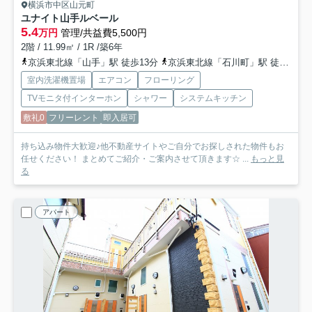
横浜市中区山元町
ユナイト山手ルベール
5.4
万円
管理/共益費5,500円
2階 / 11.99㎡ / 1R /築6年
京浜東北線「山手」駅 徒歩13分
京浜東北線「石川町」駅 徒歩16分
室内洗濯機置場
エアコン
フローリング
TVモニタ付インターホン
シャワー
システムキッチン
敷礼0
フリーレント
即入居可
持ち込み物件大歓迎♪他不動産サイトやご自分でお探しされた物件もお
任せください！ まとめてご紹介・ご案内させて頂きます☆ ...
もっと見
る
アパート