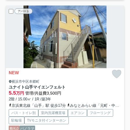
アパート
NEW
横浜市中区本郷町
ユナイト山手マイエンフェルト
5.5
万円
管理/共益費3,500円
2階 / 15.00㎡ / 1R /築3年
京浜東北線「山手」駅 徒歩17分
みなとみらい線「元町・中華街」駅 徒歩20分
バス・トイレ別
室内洗濯機置場
エアコン
フローリング
駐輪場
TVモニタ付インターホン
敷礼0
パノラマ