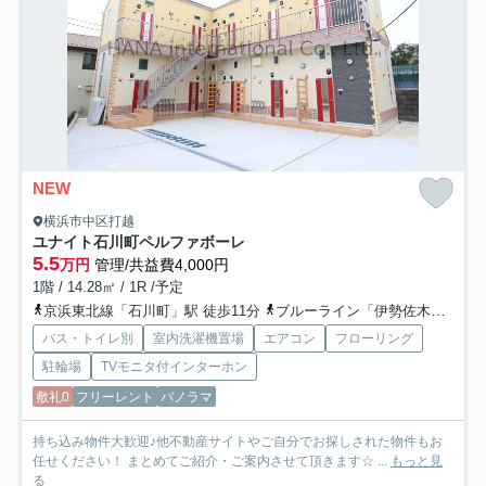
NEW
横浜市中区打越
ユナイト石川町ペルファボーレ
5.5
万円
管理/共益費4,000円
1階 / 14.28㎡ / 1R /予定
京浜東北線「石川町」駅 徒歩11分
ブルーライン「伊勢佐木長者町」駅 徒歩14分
バス・トイレ別
室内洗濯機置場
エアコン
フローリング
駐輪場
TVモニタ付インターホン
敷礼0
フリーレント
パノラマ
持ち込み物件大歓迎♪他不動産サイトやご自分でお探しされた物件もお
任せください！ まとめてご紹介・ご案内させて頂きます☆ ...
もっと見
る