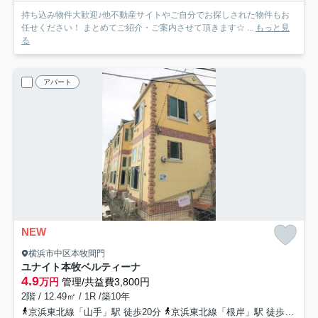
持ち込み物件大歓迎♪他不動産サイトやご自分でお探しされた物件もお
任せください！ まとめてご紹介・ご案内させて頂きます☆ ...
もっと見
る
アパート
NEW
横浜市中区本牧間門
ユナイト本牧ベルティーナ
4.9
万円
管理/共益費3,800円
2階 / 12.49㎡ / 1R /築10年
京浜東北線「山手」駅 徒歩20分
京浜東北線「根岸」駅 徒歩28分