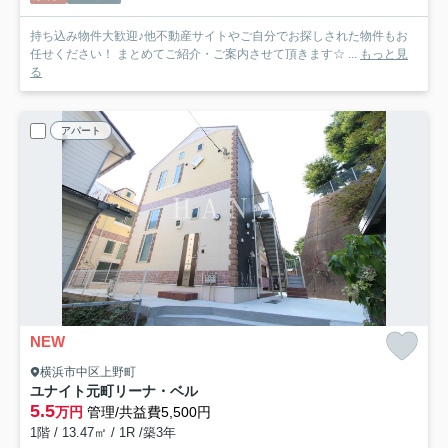
持ち込み物件大歓迎♪他不動産サイトやご自分でお探しされた物件もお
任せください！ まとめてご紹介・ご案内させて頂きます☆ ...
もっと見
る
アパート
NEW
横浜市中区上野町
ユナイト元町リーナ・ベル
5.5
万円
管理/共益費5,500円
1階 / 13.47㎡ / 1R /築3年