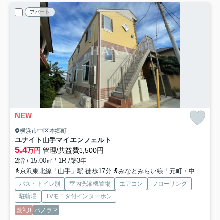
アパート
NEW
横浜市中区本郷町
ユナイト山手マイエンフェルト
5.4
万円
管理/共益費3,500円
2階 / 15.00㎡ / 1R /築3年
京浜東北線「山手」駅 徒歩17分
みなとみらい線「元町・中華街」駅 徒歩20分
バス・トイレ別
室内洗濯機置場
エアコン
フローリング
駐輪場
TVモニタ付インターホン
敷礼0
パノラマ