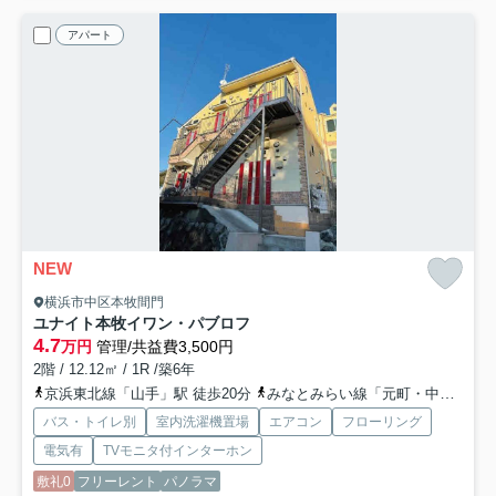
アパート
NEW
横浜市中区本牧間門
ユナイト本牧イワン・パブロフ
4.7
万円
管理/共益費3,500円
2階 / 12.12㎡ / 1R /築6年
京浜東北線「山手」駅 徒歩20分
みなとみらい線「元町・中華街」駅 徒歩54分
バス・トイレ別
室内洗濯機置場
エアコン
フローリング
電気有
TVモニタ付インターホン
敷礼0
フリーレント
パノラマ