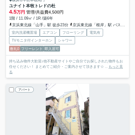
横浜市中区本牧間門
ユナイト本牧トレドの杜
4.5
万円
管理/共益費4,500円
1階 / 11.09㎡ / 1R /築6年
京浜東北線「山手」駅 徒歩23分
京浜東北線「根岸」駅 バス10分 「二の宮」 停歩1分
室内洗濯機置場
エアコン
フローリング
電気有
TVモニタ付インターホン
シャワー
敷礼0
フリーレント
即入居可
持ち込み物件大歓迎♪他不動産サイトやご自分でお探しされた物件もお
任せください！ まとめてご紹介・ご案内させて頂きます☆ ...
もっと見
る
アパート