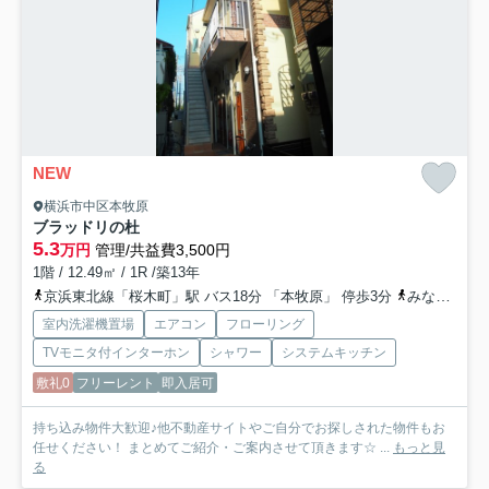
NEW
横浜市中区本牧原
ブラッドリの杜
5.3
万円
管理/共益費3,500円
1階 / 12.49㎡ / 1R /築13年
京浜東北線「桜木町」駅 バス18分 「本牧原」 停歩3分
みなとみらい線「元町・中華街」駅 バス11分 「本牧原」 停歩3分
室内洗濯機置場
エアコン
フローリング
TVモニタ付インターホン
シャワー
システムキッチン
敷礼0
フリーレント
即入居可
持ち込み物件大歓迎♪他不動産サイトやご自分でお探しされた物件もお
任せください！ まとめてご紹介・ご案内させて頂きます☆ ...
もっと見
る