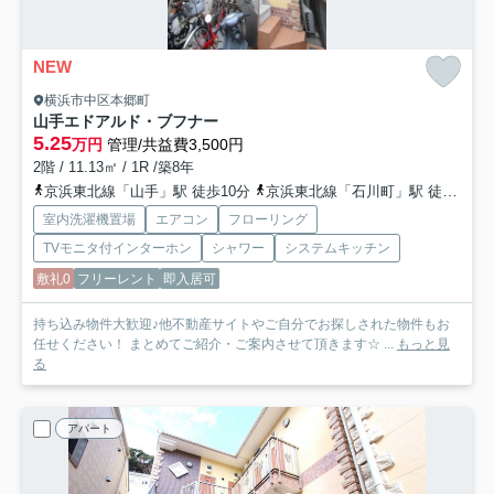
NEW
横浜市中区本郷町
山手エドアルド・ブフナー
5.25
万円
管理/共益費3,500円
2階 / 11.13㎡ / 1R /築8年
京浜東北線「山手」駅 徒歩10分
京浜東北線「石川町」駅 徒歩20分
室内洗濯機置場
エアコン
フローリング
TVモニタ付インターホン
シャワー
システムキッチン
敷礼0
フリーレント
即入居可
持ち込み物件大歓迎♪他不動産サイトやご自分でお探しされた物件もお
任せください！ まとめてご紹介・ご案内させて頂きます☆ ...
もっと見
る
アパート