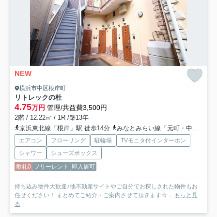
NEW
横浜市中区根岸町
リトレックの杜
4.75
万円
管理/共益費3,500円
2階 / 12.22㎡ / 1R /築13年
京浜東北線「根岸」駅 徒歩14分
みなとみらい線「元町・中華街」駅 バス18分 「間門」 停歩3分
エアコン
フローリング
駐輪場
TVモニタ付インターホン
シャワー
シューズボックス
敷礼0
フリーレント
即入居可
持ち込み物件大歓迎♪他不動産サイトやご自分でお探しされた物件もお
任せください！ まとめてご紹介・ご案内させて頂きます☆ ...
もっと見
る