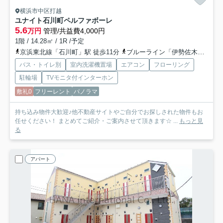
横浜市中区打越
ユナイト石川町ペルファボーレ
5.6
万円
管理/共益費4,000円
1階 / 14.28㎡ / 1R /予定
京浜東北線「石川町」駅 徒歩11分
ブルーライン「伊勢佐木長者町」駅 徒歩14分
バス・トイレ別
室内洗濯機置場
エアコン
フローリング
駐輪場
TVモニタ付インターホン
敷礼0
フリーレント
パノラマ
持ち込み物件大歓迎♪他不動産サイトやご自分でお探しされた物件もお
任せください！ まとめてご紹介・ご案内させて頂きます☆ ...
もっと見
る
アパート