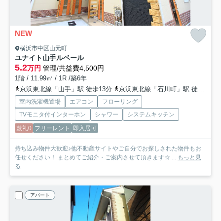
NEW
横浜市中区山元町
ユナイト山手ルベール
5.2
万円
管理/共益費4,500円
1階 / 11.99㎡ / 1R /築6年
京浜東北線「山手」駅 徒歩13分
京浜東北線「石川町」駅 徒歩16分
室内洗濯機置場
エアコン
フローリング
TVモニタ付インターホン
シャワー
システムキッチン
敷礼0
フリーレント
即入居可
持ち込み物件大歓迎♪他不動産サイトやご自分でお探しされた物件もお
任せください！ まとめてご紹介・ご案内させて頂きます☆ ...
もっと見
る
アパート