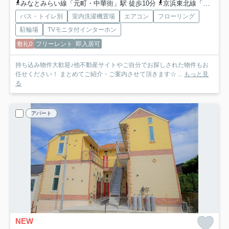
みなとみらい線「元町・中華街」駅 徒歩10分
京浜東北線「石川町」駅 徒歩13分
バス・トイレ別
室内洗濯機置場
エアコン
フローリング
駐輪場
TVモニタ付インターホン
敷礼0
フリーレント
即入居可
持ち込み物件大歓迎♪他不動産サイトやご自分でお探しされた物件もお
任せください！ まとめてご紹介・ご案内させて頂きます☆ ...
もっと見
る
アパート
NEW