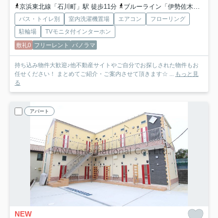
京浜東北線「石川町」駅 徒歩11分
ブルーライン「伊勢佐木長者町」駅 徒歩14分
バス・トイレ別
室内洗濯機置場
エアコン
フローリング
駐輪場
TVモニタ付インターホン
敷礼0
フリーレント
パノラマ
持ち込み物件大歓迎♪他不動産サイトやご自分でお探しされた物件もお
任せください！ まとめてご紹介・ご案内させて頂きます☆ ...
もっと見
る
アパート
NEW