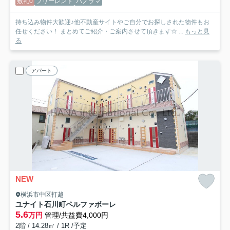
敷礼0
フリーレント
パノラマ
持ち込み物件大歓迎♪他不動産サイトやご自分でお探しされた物件もお
任せください！ まとめてご紹介・ご案内させて頂きます☆ ...
もっと見
る
アパート
NEW
横浜市中区打越
ユナイト石川町ペルファボーレ
5.6
万円
管理/共益費4,000円
2階 / 14.28㎡ / 1R /予定