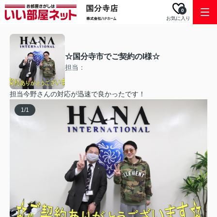
0
お気に入り
☆国分寺市でご契約のI様☆
担当：
担当今野さんの対応が迅速で良かったです！
1
/
1