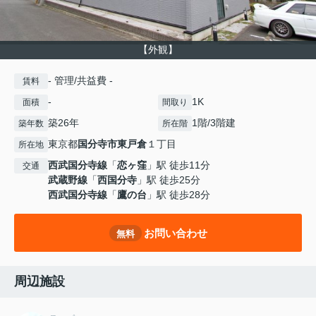
【外観】
- 管理/共益費 -
賃料
-
1K
面積
間取り
築26年
1階/3階建
築年数
所在階
東京都
国分寺市
東戸倉
１丁目
所在地
西武国分寺線
「
恋ヶ窪
」駅 徒歩11分
交通
武蔵野線
「
西国分寺
」駅 徒歩25分
西武国分寺線
「
鷹の台
」駅 徒歩28分
お問い合わせ
無料
周辺施設