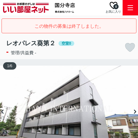
0
お気に入り
この物件の募集は終了しました。
レオパレス葵第２
空室0
-
管理/共益費 -
1
/
6