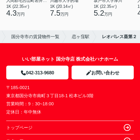
入間郡毛呂山町岩井西１丁目
川越市大字的場
坂戸市大字厚川
1K (22.35㎡)
1K (20.14㎡)
1K (22.35㎡)
1
4.3
7.5
5.2
万円
万円
万円
国分寺市の賃貸物件一覧
恋ヶ窪駅
レオパレス葵第２
いい部屋ネット 国分寺店 株式会社ハナホーム
042-313-9680
お問い合わせ
〒185-0021
東京都国分寺市南町３丁目18-1 松本ビル3階
営業時間：
9：30~18:00
定休日：
年中無休
トップページ