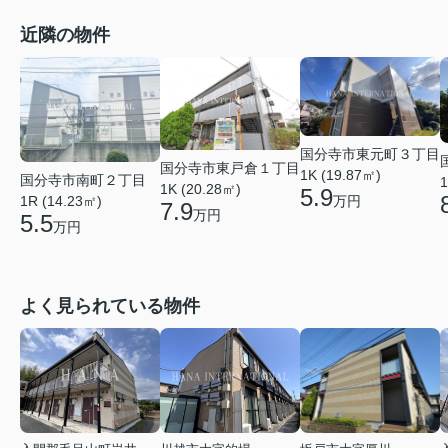
近隣の物件
国分寺市東元町３丁目
国分寺市東戸倉１丁目
1K (19.87㎡)
国分寺市南町２丁目
1
1K (20.28㎡)
5.9
万円
1R (14.23㎡)
7.9
万円
5.5
万円
よく見られている物件