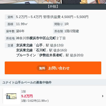
【外観】
5.2万円～5.4万円 管理/共益費 4,500円～5,500円
賃料
11.99㎡
1R
面積
間取り
築6年
1階/2階建
築年数
所在階
神奈川県
横浜市中区
山元町
２丁目
所在地
京浜東北線
「
山手
」駅 徒歩13分
交通
京浜東北線
「
石川町
」駅 徒歩16分
ブルーライン
「
伊勢佐木長者町
」駅 徒歩20分
お問い合わせ
無料
ユナイト山手ルベールの募集中物件
1階
5.2万円
1階 / 3.62坪(11.99㎡)