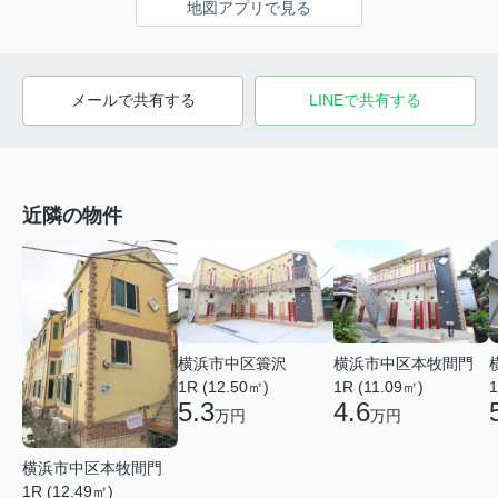
地図アプリで見る
メールで共有する
LINEで共有する
近隣の物件
横浜市中区簑沢
横浜市中区本牧間門
1R (12.50㎡)
1R (11.09㎡)
1
5.3
4.6
万円
万円
横浜市中区本牧間門
1R (12.49㎡)