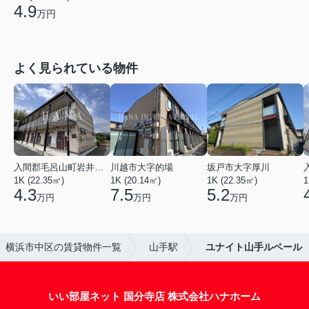
4.9
万円
よく見られている物件
入間郡毛呂山町岩井西１丁目
川越市大字的場
坂戸市大字厚川
1K (22.35㎡)
1K (20.14㎡)
1K (22.35㎡)
1
4.3
7.5
5.2
万円
万円
万円
横浜市中区の賃貸物件一覧
山手駅
ユナイト山手ルベール
いい部屋ネット 国分寺店 株式会社ハナホーム