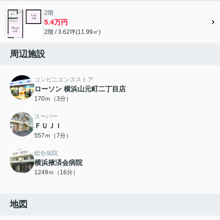
2階
5.4万円
2階 / 3.62坪(11.99㎡)
周辺施設
コンビニエンスストア
ローソン 横浜山元町二丁目店
170ｍ（3分）
スーパー
ＦＵＪＩ
557ｍ（7分）
総合病院
横浜掖済会病院
1249ｍ（16分）
地図