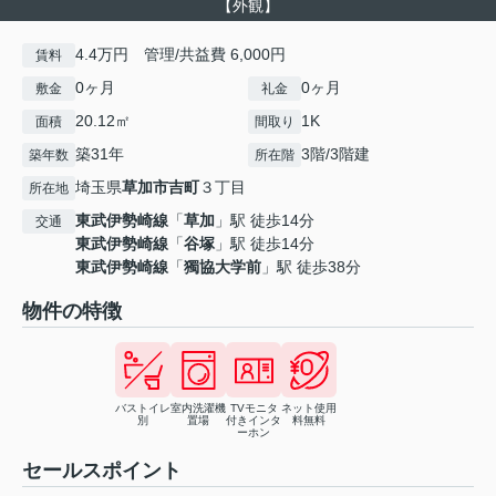
【外観】
4.4万円 管理/共益費 6,000円
賃料
0ヶ月
0ヶ月
敷金
礼金
20.12㎡
1K
面積
間取り
築31年
3階/3階建
築年数
所在階
埼玉県
草加市
吉町
３丁目
所在地
東武伊勢崎線
「
草加
」駅 徒歩14分
交通
東武伊勢崎線
「
谷塚
」駅 徒歩14分
東武伊勢崎線
「
獨協大学前
」駅 徒歩38分
物件の特徴
バストイレ
室内洗濯機
TVモニタ
ネット使用
別
置場
付きインタ
料無料
ーホン
セールスポイント