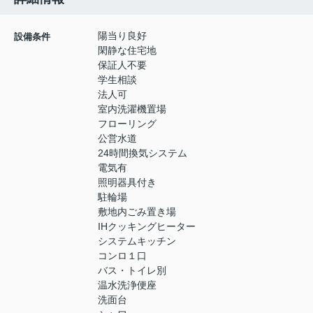
陽当り良好
設備条件
閑静な住宅地
保証人不要
学生相談
法人可
室内洗濯機置場
フローリング
公営水道
24時間換気システム
電気有
照明器具付き
駐輪場
敷地内ごみ置き場
IHクッキングヒーター
システムキッチン
コンロ１口
バス・トイレ別
温水洗浄便座
洗面台