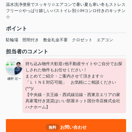
温水洗浄便座でスッキリ☆エアコンで暑い夏も寒い冬もストレス
フリー☆やっぱり嬉しいバストイレ別☆IHコンロ付きのキッチン
☆
ポイント
駐輪場
照明付き
敷金礼金不要
クロゼット
エアコン
担当者のコメント
持ち込み物件大歓迎♪他不動産サイトやご自分でお探
しされた物件もお任せください！
まとめてご紹介・ご案内させて頂きます☆
磯野 荘一
「ＬＩＮＥ対応可能」 お気軽にご相談ください
(^^)/
【中央線・京王線・西武線沿線・西東京エリアの家
具家電付き賃貸はいい部屋ネット国分寺店株式会社
ハナホーム】
お問い合わせ
無料