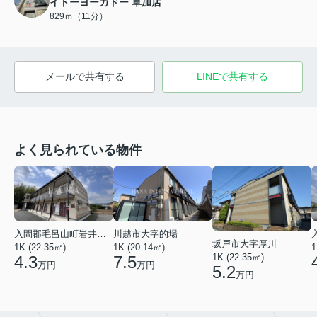
イトーヨーカドー 草加店
829ｍ（11分）
メールで共有する
LINEで共有する
よく見られている物件
入間郡毛呂山町岩井西１丁目
川越市大字的場
坂戸市大字厚川
1K (22.35㎡)
1K (20.14㎡)
1
1K (22.35㎡)
4.3
7.5
万円
万円
5.2
万円