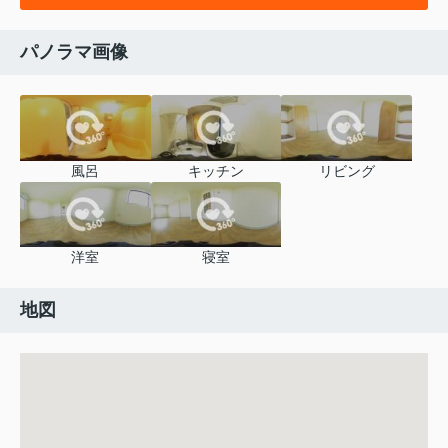
パノラマ画像
風呂
キッチン
リビング
洋室
寝室
地図