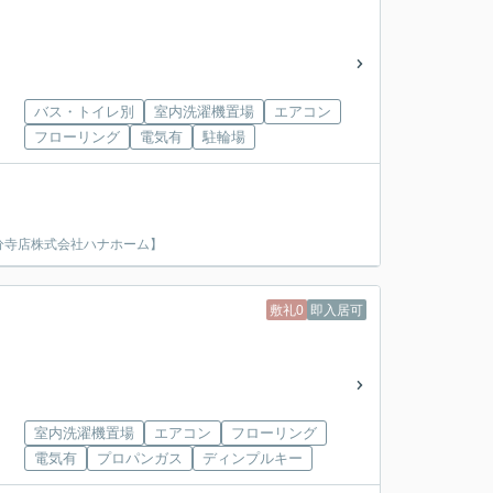
バス・トイレ別
室内洗濯機置場
エアコン
フローリング
電気有
駐輪場
分寺店株式会社ハナホーム】
敷礼0
即入居可
室内洗濯機置場
エアコン
フローリング
電気有
プロパンガス
ディンプルキー