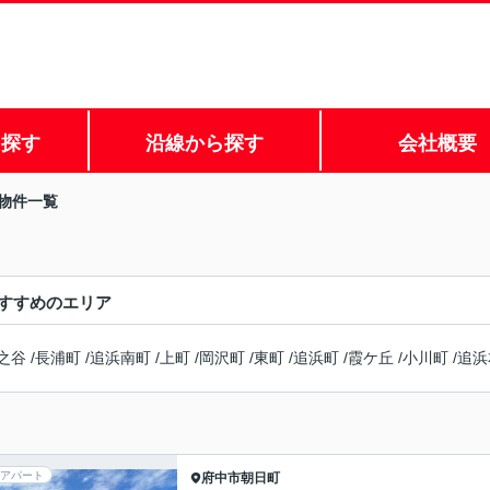
ら探す
沿線から探す
会社概要
物件一覧
すすめのエリア
之谷
/
長浦町
/
追浜南町
/
上町
/
岡沢町
/
東町
/
追浜町
/
霞ケ丘
/
小川町
/
追浜
アパート
府中市
朝日町