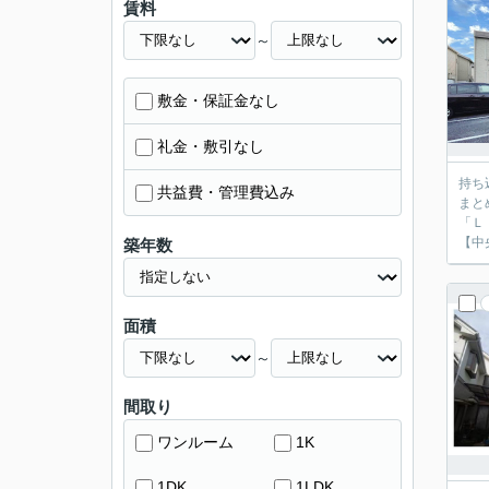
賃料
～
敷金・保証金なし
礼金・敷引なし
持ち
共益費・管理費込み
まと
「Ｌ
【中
築年数
面積
～
間取り
ワンルーム
1K
1DK
1LDK