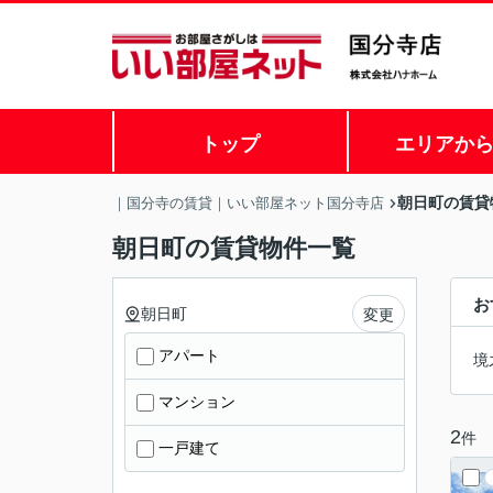
トップ
エリアか
朝日町の賃貸
｜国分寺の賃貸｜いい部屋ネット国分寺店
朝日町の賃貸物件一覧
お
朝日町
変更
アパート
境
マンション
2
件
一戸建て