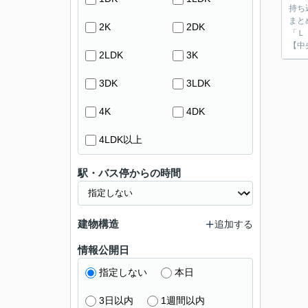
持ち
まと
2K
2DK
「Ｌ
【中
2LDK
3K
3DK
3LDK
4K
4DK
4LDK以上
駅・バス停からの時間
建物構造
追加する
情報公開日
指定しない
本日
3日以内
1週間以内