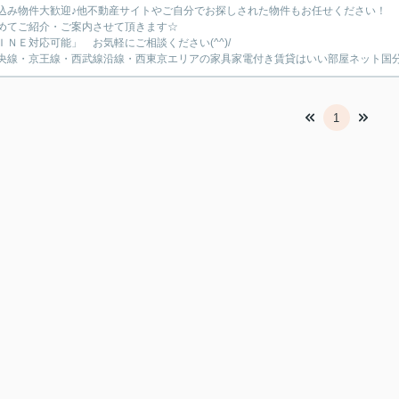
込み物件大歓迎♪他不動産サイトやご自分でお探しされた物件もお任せください！
めてご紹介・ご案内させて頂きます☆
ＩＮＥ対応可能」 お気軽にご相談ください(^^)/
央線・京王線・西武線沿線・西東京エリアの家具家電付き賃貸はいい部屋ネット国
1