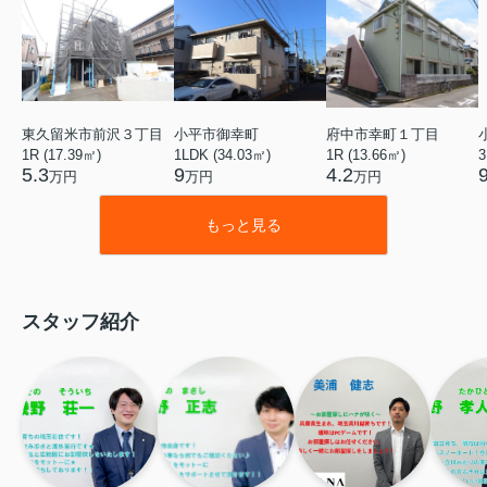
東久留米市前沢３丁目
小平市御幸町
府中市幸町１丁目
1R (17.39㎡)
1LDK (34.03㎡)
1R (13.66㎡)
3
5.3
9
4.2
万円
万円
万円
もっと見る
スタッフ紹介