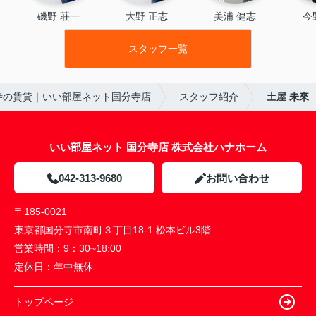
磯野 荘一
大野 正志
美浦 健志
今
スタッフ一覧
寺の賃貸｜いい部屋ネット国分寺店
スタッフ紹介
土屋 未來
いい部屋ネット 国分寺店 株式会社ハナホーム
042-313-9680
お問い合わせ
〒185-0021
東京都国分寺市南町３丁目18-1 松本ビル3階
営業時間：
9：30~18:00
定休日：
年中無休
トップページ