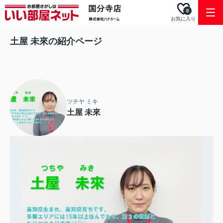
0
お気に入り
土屋 未來の紹介ページ
ツチヤ ミキ
土屋 未來