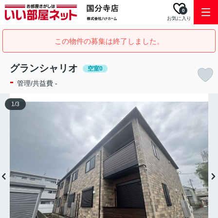
0
お気に入り
この物件の募集は終了しました。
グランシャリオ
空室0
-
管理/共益費 -
1
/
3