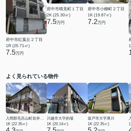
府中市晴見町１丁目
府中市小柳町２丁目
2K (25.30㎡)
1K (19.87㎡)
7.5
7.2
万円
万円
府中市紅葉丘２丁目
1
1R (25.71㎡)
7.5
万円
よく見られている物件
入間郡毛呂山町岩井西１丁目
川越市大字的場
坂戸市大字厚川
1K (22.35㎡)
1K (20.14㎡)
1K (22.35㎡)
1
4.3
7.5
5.2