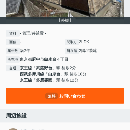
【外観】
- 管理/共益費 -
賃料
-
2LDK
面積
間取り
築2年
2階/2階建
築年数
所在階
東京都
府中市
白糸台
４丁目
所在地
京王線
「
武蔵野台
」駅 徒歩2分
交通
西武多摩川線
「
白糸台
」駅 徒歩10分
京王線
「
多磨霊園
」駅 徒歩12分
お問い合わせ
無料
周辺施設