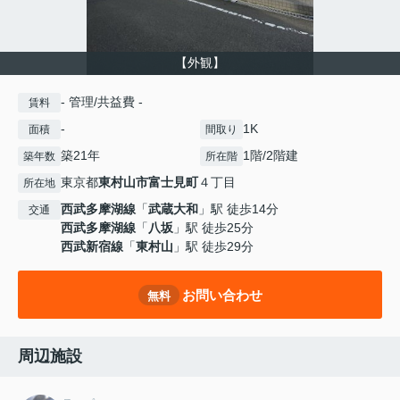
【外観】
- 管理/共益費 -
賃料
-
1K
面積
間取り
築21年
1階/2階建
築年数
所在階
東京都
東村山市
富士見町
４丁目
所在地
西武多摩湖線
「
武蔵大和
」駅 徒歩14分
交通
西武多摩湖線
「
八坂
」駅 徒歩25分
西武新宿線
「
東村山
」駅 徒歩29分
お問い合わせ
無料
周辺施設