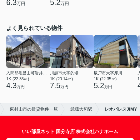
6.3
5.2
万円
万円
よく見られている物件
入間郡毛呂山町岩井西１丁目
川越市大字的場
坂戸市大字厚川
1K (22.35㎡)
1K (20.14㎡)
1K (22.35㎡)
1
4.3
7.5
5.2
万円
万円
万円
東村山市の賃貸物件一覧
武蔵大和駅
レオパレスJIMY
いい部屋ネット 国分寺店 株式会社ハナホーム