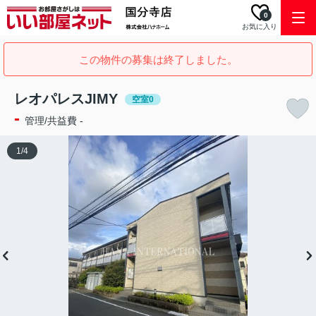
0
お気に入り
この物件の募集は終了しました。
レオパレスJIMY
空室0
-
管理/共益費 -
1
/
4