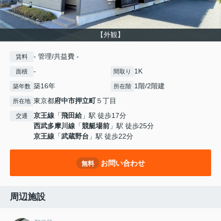
【外観】
- 管理/共益費 -
賃料
-
1K
面積
間取り
築16年
1階/2階建
築年数
所在階
東京都
府中市
押立町
５丁目
所在地
京王線
「
飛田給
」駅 徒歩17分
交通
西武多摩川線
「
競艇場前
」駅 徒歩25分
京王線
「
武蔵野台
」駅 徒歩22分
お問い合わせ
無料
周辺施設