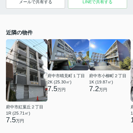
メールで共有する
LINEで共有する
近隣の物件
府中市晴見町１丁目
府中市小柳町２丁目
2K (25.30㎡)
1K (19.87㎡)
7.5
7.2
万円
万円
府中市紅葉丘２丁目
1
1R (25.71㎡)
7.5
万円