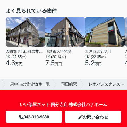
よく見られている物件
入間郡毛呂山町岩井西１丁目
川越市大字的場
坂戸市大字厚川
1K (22.35㎡)
1K (20.14㎡)
1K (22.35㎡)
1
4.3
7.5
5.2
万円
万円
万円
府中市の賃貸物件一覧
飛田給駅
レオパレスクレスト
いい部屋ネット 国分寺店 株式会社ハナホーム
042-313-9680
お問い合わせ