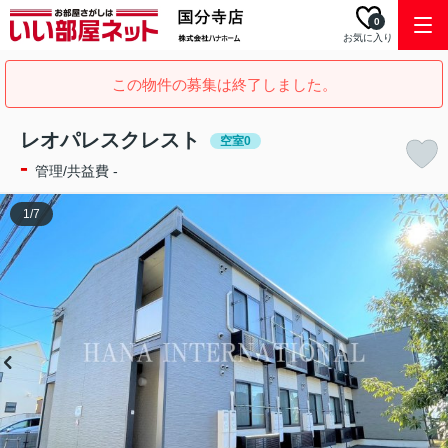
0
お気に入り
この物件の募集は終了しました。
レオパレスクレスト
空室0
-
管理/共益費 -
1
/
7