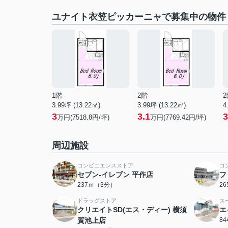
ユナイト衣笠ピッカーニャで募集中の物件
1階
2階
2
3.99坪 (13.22㎡)
3.99坪 (13.22㎡)
4
3
3.1
3
万円(7518.8円/坪)
万円(7769.42円/坪)
周辺施設
コンビニエンスストア
コ
セブン‐イレブン 平作店
フ
237ｍ（3分）
2
ドラッグストア
ス
クリエイトSD(エス・ディー) 横須
エ
賀池上店
8