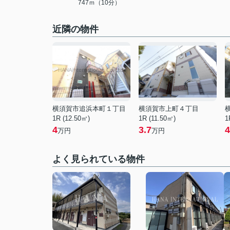
747ｍ（10分）
近隣の物件
横須賀市追浜本町１丁目
横須賀市上町４丁目
1R (12.50㎡)
1R (11.50㎡)
1
4
3.7
4
万円
万円
よく見られている物件