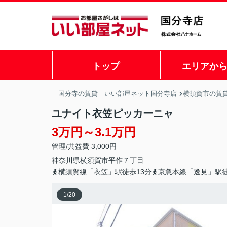
トップ
エリアか
｜国分寺の賃貸｜いい部屋ネット国分寺店
横須賀市の賃
ユナイト衣笠ピッカーニャ
3万円～3.1万円
管理/共益費 3,000円
神奈川県
横須賀市
平作
７丁目
横須賀線「衣笠」駅徒歩13分
京急本線「逸見」駅徒
1
/
20