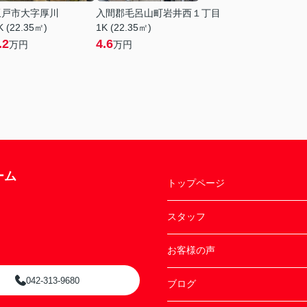
坂戸市大字厚川
入間郡毛呂山町岩井西１丁目
K (22.35㎡)
1K (22.35㎡)
.2
4.6
万円
万円
ーム
トップページ
スタッフ
お客様の声
042-313-9680
ブログ