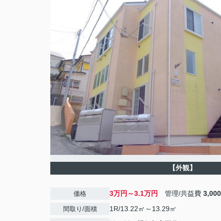
【外観】
3万円～3.1万円
管理/共益費
3,00
価格
1R/13.22㎡～13.29㎡
間取り/面積