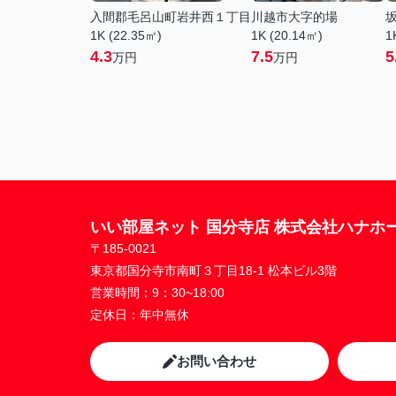
入間郡毛呂山町岩井西１丁目
川越市大字的場
1K (22.35㎡)
1K (20.14㎡)
1
4.3
7.5
5
万円
万円
いい部屋ネット 国分寺店 株式会社ハナホ
〒185-0021
東京都国分寺市南町３丁目18-1 松本ビル3階
営業時間：
9：30~18:00
定休日：
年中無休
お問い合わせ