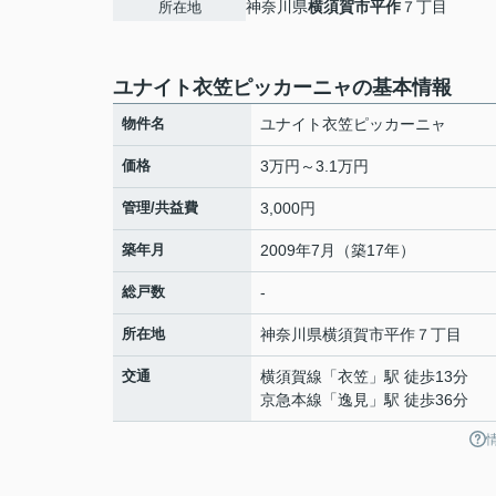
神奈川県
横須賀市
平作
７丁目
所在地
ユナイト衣笠ピッカーニャの基本情報
物件名
ユナイト衣笠ピッカーニャ
価格
3万円～3.1万円
管理/共益費
3,000円
築年月
2009年7月（築17年）
総戸数
-
所在地
神奈川県
横須賀市
平作
７丁目
交通
横須賀線
「
衣笠
」駅 徒歩13分
京急本線
「
逸見
」駅 徒歩36分