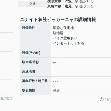
横須賀線
「
衣笠
」駅 徒歩13分
交通
京急本線
「
逸見
」駅 徒歩36分
ユナイト衣笠ピッカーニャの詳細情報
設備条件
閑静な住宅地
駐輪場
バイク置場あり
インターネット対応
設備(その他)
-
駐車場/月額
-/-
用途地域
-
募集戸数 / 総戸数
- / -
取引態様
仲介
情報の見方
情報