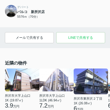
デパート
パルコ 新所沢店
5576ｍ（70分）
メールで共有する
LINEで共有する
近隣の物件
所沢市大字上山口
所沢市大字上山口
所沢市東所沢２丁目
1K (19.87㎡)
1LDK (46.94㎡)
1
1K (26.08㎡)
3.9
7.2
万円
万円
6
万円