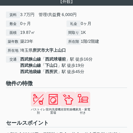
【外観】
3.7万円 管理/共益費 6,000円
賃料
0ヶ月
0ヶ月
敷金
礼金
19.87㎡
1K
面積
間取り
築23年
1階/2階建
築年数
所在階
埼玉県
所沢市
大字上山口
所在地
西武狭山線
「
西武球場前
」駅 徒歩16分
交通
西武狭山線
「
下山口
」駅 徒歩19分
西武池袋線
「
西所沢
」駅 徒歩45分
物件の特徴
バストイレ
室内洗濯機
浴室乾燥機
家具・家電
別
置場
付き
セールスポイント