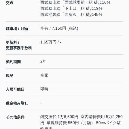
西武狭山線
「
西武球場前
」駅 徒歩16分
交通
西武狭山線
「
下山口
」駅 徒歩19分
西武池袋線
「
西所沢
」駅 徒歩45分
空有 / 7,150円 (税込)
駐車場 / 月額
1.65万円 / -
更新料 /
更新事務手数料
2年
契約期間
空家
現況
即時
入居可能日
-
敷金積み増し
鍵交換代:1万6,500円 室内清掃費用:5万2,250
その他条件
円 環境維持費:550円（月額） 50ccバイク駐
輪専用