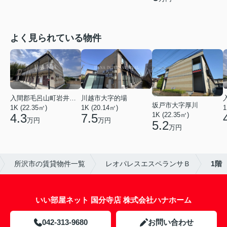
よく見られている物件
入間郡毛呂山町岩井西１丁目
川越市大字的場
坂戸市大字厚川
1K (22.35㎡)
1K (20.14㎡)
1
1K (22.35㎡)
4.3
7.5
万円
万円
5.2
万円
所沢市の賃貸物件一覧
レオパレスエスペランサＢ
1階
いい部屋ネット 国分寺店 株式会社ハナホーム
042-313-9680
お問い合わせ