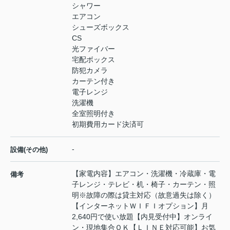
シャワー
エアコン
シューズボックス
CS
光ファイバー
宅配ボックス
防犯カメラ
カーテン付き
電子レンジ
洗濯機
全室照明付き
初期費用カード決済可
-
設備(その他)
【家電内容】エアコン・洗濯機・冷蔵庫・電
備考
子レンジ・テレビ・机・椅子・カーテン・照
明※故障の際は貸主対応（故意過失は除く）
【インターネットＷＩＦＩオプション】月
2,640円で使い放題【内見受付中】オンライ
ン・現地集合ＯＫ【ＬＩＮＥ対応可能】お気