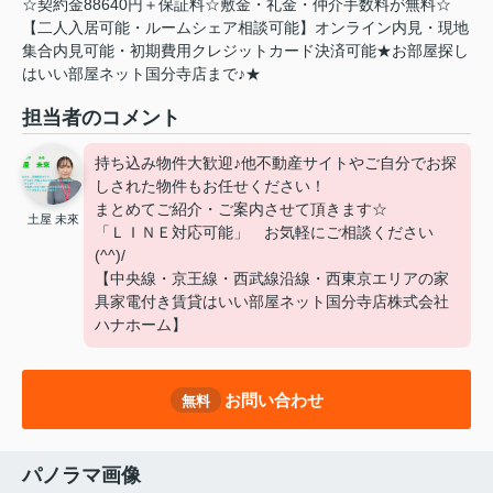
☆契約金88640円＋保証料☆敷金・礼金・仲介手数料が無料☆
【二人入居可能・ルームシェア相談可能】オンライン内見・現地
集合内見可能・初期費用クレジットカード決済可能★お部屋探し
はいい部屋ネット国分寺店まで♪★
担当者のコメント
持ち込み物件大歓迎♪他不動産サイトやご自分でお探
しされた物件もお任せください！
まとめてご紹介・ご案内させて頂きます☆
土屋 未來
「ＬＩＮＥ対応可能」 お気軽にご相談ください
(^^)/
【中央線・京王線・西武線沿線・西東京エリアの家
具家電付き賃貸はいい部屋ネット国分寺店株式会社
ハナホーム】
お問い合わせ
無料
パノラマ画像