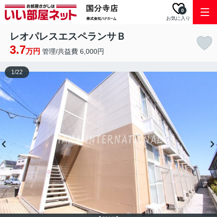
0
お気に入り
レオパレスエスペランサＢ
3.7
万円
管理/共益費 6,000円
1
/
22