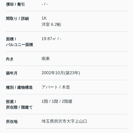
- / -
償却 / 敷引
1K
間取り / 詳細
洋室 6.2帖
19.87㎡ / -
面積 /
バルコニー面積
南東
向き
2002年10月(築23年)
築年月
アパート / 木造
種別 / 建物構造
1階 / 1階 / 2階建
部屋 /
所在階 / 階建て
埼玉県
所沢市
大字上山口
所在地