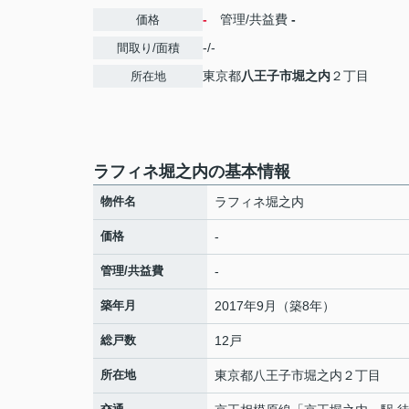
-
管理/共益費
-
価格
-/-
間取り/面積
東京都
八王子市
堀之内
２丁目
所在地
ラフィネ堀之内の基本情報
物件名
ラフィネ堀之内
価格
-
管理/共益費
-
築年月
2017年9月（築8年）
総戸数
12戸
所在地
東京都
八王子市
堀之内
２丁目