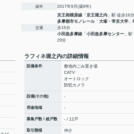
2017年9月(築8年)
築年
京王相模原線
「
京王堀之内
」駅 徒歩16
多摩都市モノレール
「
大塚・帝京大学
」
歩15分
交通
小田急多摩線
「
小田急多摩センター
」駅
29分
ラフィネ堀之内の詳細情報
設備条件
敷地内ごみ置き場
CATV
オートロック
防犯カメラ
設備(その他)
-
用途地域
-
募集戸数 / 総戸数
- / 12戸
取引態様
仲介