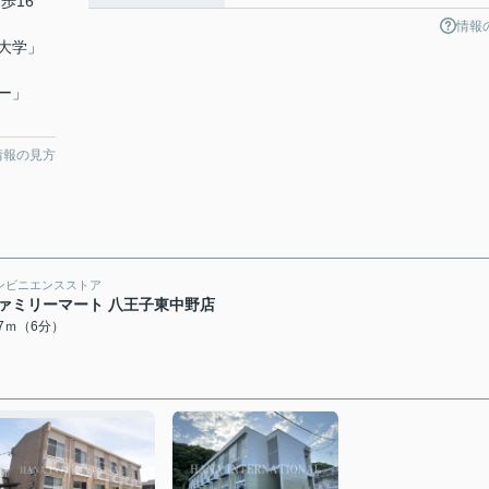
歩16
情報
大学
」
ー
」
情報の見方
ンビニエンスストア
ァミリーマート 八王子東中野店
47ｍ（6分）