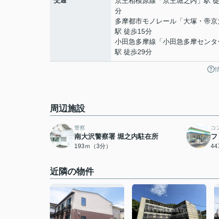
交通
京王相模原線
「
京王堀之内
」駅 徒
分
多摩都市モノレール
「
大塚・帝京
駅 徒歩15分
小田急多摩線
「
小田急多摩センタ
駅 徒歩29分
周辺施設
警察
コ
南大沢警察署 堀之内駐在所
フ
193ｍ（3分）
4
近隣の物件