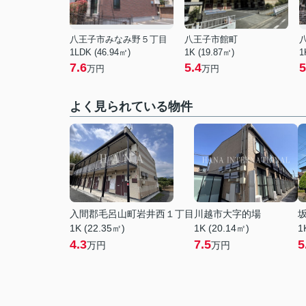
八王子市みなみ野５丁目
八王子市館町
1LDK (46.94㎡)
1K (19.87㎡)
1
7.6
5.4
5
万円
万円
よく見られている物件
入間郡毛呂山町岩井西１丁目
川越市大字的場
1K (22.35㎡)
1K (20.14㎡)
1
4.3
7.5
5
万円
万円