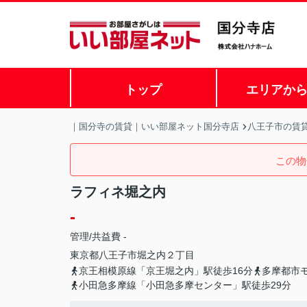
トップ
エリアか
｜国分寺の賃貸｜いい部屋ネット国分寺店
八王子市の賃
この物
ラフィネ堀之内
-
管理/共益費 -
東京都
八王子市
堀之内
２丁目
京王相模原線「京王堀之内」駅徒歩16分
多摩都市
小田急多摩線「小田急多摩センター」駅徒歩29分