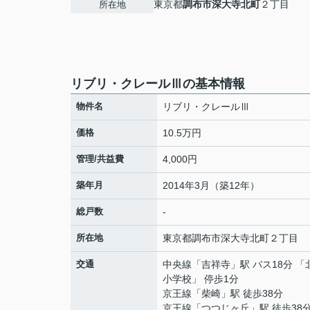
東京都
調布市
深大寺北町
２丁目
所在地
リブリ・クレールⅢの基本情報
物件名
リブリ・クレールⅢ
価格
10.5万円
管理/共益費
4,000円
築年月
2014年3月（築12年）
総戸数
-
所在地
東京都
調布市
深大寺北町
２丁目
交通
中央線
「
吉祥寺
」駅 バス18分 
小学校」 停歩1分
京王線
「
柴崎
」駅 徒歩38分
京王線
「
つつじヶ丘
」駅 徒歩38