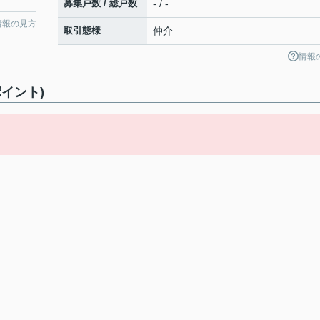
募集戸数 / 総戸数
- / -
情報の見方
取引態様
仲介
情報
イント)