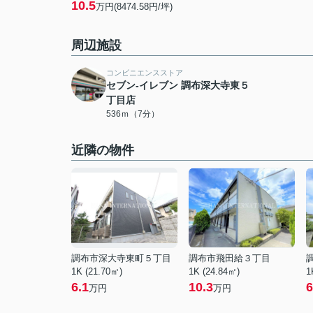
10.5
万円(8474.58円/坪)
周辺施設
コンビニエンスストア
セブン-イレブン 調布深大寺東５
丁目店
536ｍ（7分）
近隣の物件
調布市深大寺東町５丁目
調布市飛田給３丁目
1K (21.70㎡)
1K (24.84㎡)
1
6.1
10.3
6
万円
万円