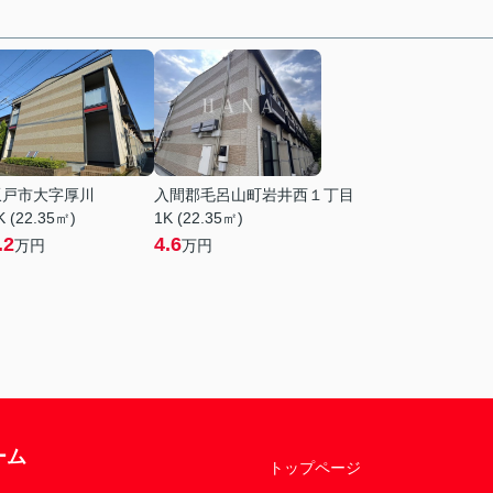
坂戸市大字厚川
入間郡毛呂山町岩井西１丁目
K (22.35㎡)
1K (22.35㎡)
.2
4.6
万円
万円
ーム
トップページ