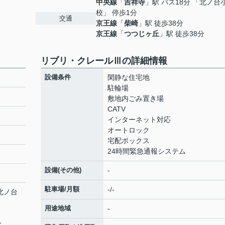
中央線
「
吉祥寺
」駅 バス18分 「北ノ台
校」 停歩1分
交通
京王線
「
柴崎
」駅 徒歩38分
京王線
「
つつじヶ丘
」駅 徒歩38分
リブリ・クレールⅢの詳細情報
設備条件
閑静な住宅地
駐輪場
敷地内ごみ置き場
CATV
インターネット対応
オートロック
宅配ボックス
24時間緊急通報システム
設備(その他)
-
駐車場/月額
-/-
「北ノ台
用途地域
-
分