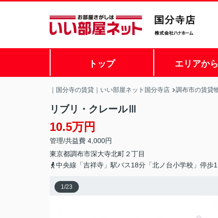
トップ
エリアか
｜国分寺の賃貸｜いい部屋ネット国分寺店
調布市の賃貸
リブリ・クレールⅢ
10.5万円
管理/共益費 4,000円
東京都
調布市
深大寺北町
２丁目
中央線「吉祥寺」駅バス18分「北ノ台小学校」停歩1
1
/
23