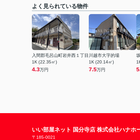
よく見られている物件
入間郡毛呂山町岩井西１丁目
川越市大字的場
1K (22.35㎡)
1K (20.14㎡)
1
4.3
7.5
5
万円
万円
いい部屋ネット 国分寺店 株式会社ハナホ
〒185-0021