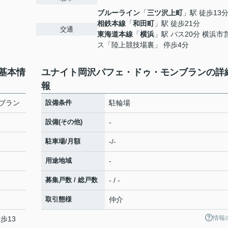
ブルーライン
「
三ツ沢上町
」駅 徒歩13
相鉄本線
「
和田町
」駅 徒歩21分
交通
東海道本線
「
横浜
」駅 バス20分 横浜市
ス「陸上競技場裏」 停歩4分
基本情
ユナイト岡沢パフェ・ドゥ・モンブランの詳
報
ブラン
設備条件
駐輪場
設備(その他)
-
駐車場/月額
-/-
用途地域
-
募集戸数 / 総戸数
- / -
取引態様
仲介
情報
歩13