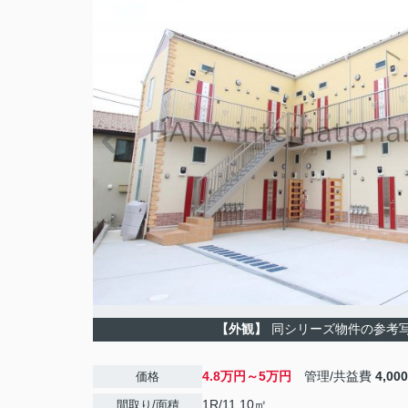
【外観】
同シリーズ物件の参考
4.8万円～5万円
管理/共益費
4,00
価格
1R/11.10㎡
間取り/面積