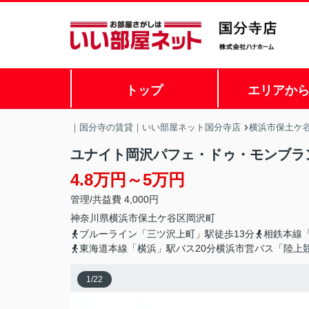
トップ
エリアか
｜国分寺の賃貸｜いい部屋ネット国分寺店
横浜市保土ケ
ユナイト岡沢パフェ・ドゥ・モンブラ
4.8万円～5万円
管理/共益費 4,000円
神奈川県
横浜市保土ケ谷区
岡沢町
ブルーライン「三ツ沢上町」駅徒歩13分
相鉄本線「
東海道本線「横浜」駅バス20分横浜市営バス「陸上
1
/
22