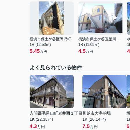
横浜市保土ケ谷区岡沢町
横浜市保土ケ谷区星川１丁目
1R (12.50㎡)
1R (11.09㎡)
1
5.45
4.5
4
万円
万円
よく見られている物件
入間郡毛呂山町岩井西１丁目
川越市大字的場
1K (22.35㎡)
1K (20.14㎡)
1
4.3
7.5
5
万円
万円