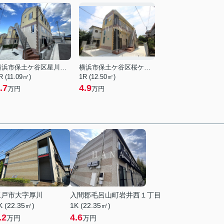
横浜市保土ケ谷区星川１丁目
横浜市保土ケ谷区桜ケ丘２丁目
R (11.09㎡)
1R (12.50㎡)
.7
4.9
万円
万円
坂戸市大字厚川
入間郡毛呂山町岩井西１丁目
K (22.35㎡)
1K (22.35㎡)
.2
4.6
万円
万円