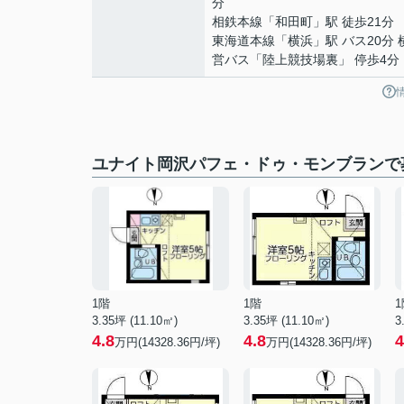
分
相鉄本線
「
和田町
」駅 徒歩21分
東海道本線
「
横浜
」駅 バス20分
営バス「陸上競技場裏」 停歩4分
ユナイト岡沢パフェ・ドゥ・モンブランで
1階
1階
1
3.35坪 (11.10㎡)
3.35坪 (11.10㎡)
3
4.8
4.8
4
万円(14328.36円/坪)
万円(14328.36円/坪)