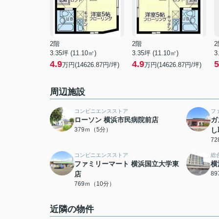
2階
2階
2
3.35坪 (11.10㎡)
3.35坪 (11.10㎡)
3
4.9
4.9
5
万円(14626.87円/坪)
万円(14626.87円/坪)
周辺施設
コンビニエンスストア
フ
ローソン 横浜市民病院前店
ガ
379ｍ（5分）
し
7
コンビニエンスストア
総
ファミリーマート 横浜国立大学東
横
店
8
769ｍ（10分）
近隣の物件