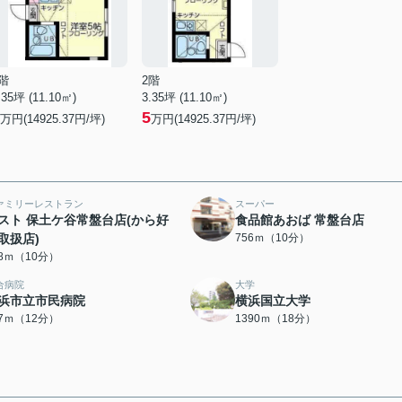
階
2階
.35坪 (11.10㎡)
3.35坪 (11.10㎡)
5
万円(14925.37円/坪)
万円(14925.37円/坪)
ァミリーレストラン
スーパー
スト 保土ケ谷常盤台店(から好
食品館あおば 常盤台店
取扱店)
756ｍ（10分）
28ｍ（10分）
合病院
大学
浜市立市民病院
横浜国立大学
97ｍ（12分）
1390ｍ（18分）