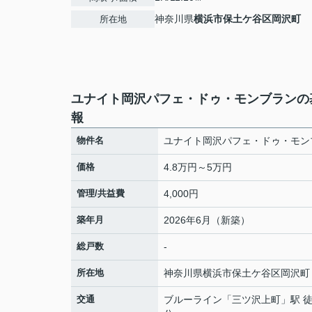
神奈川県
横浜市保土ケ谷区
岡沢町
所在地
ユナイト岡沢パフェ・ドゥ・モンブランの
報
物件名
ユナイト岡沢パフェ・ドゥ・モン
価格
4.8万円～5万円
管理/共益費
4,000円
築年月
2026年6月（新築）
総戸数
-
所在地
神奈川県
横浜市保土ケ谷区
岡沢町
交通
ブルーライン
「
三ツ沢上町
」駅 徒