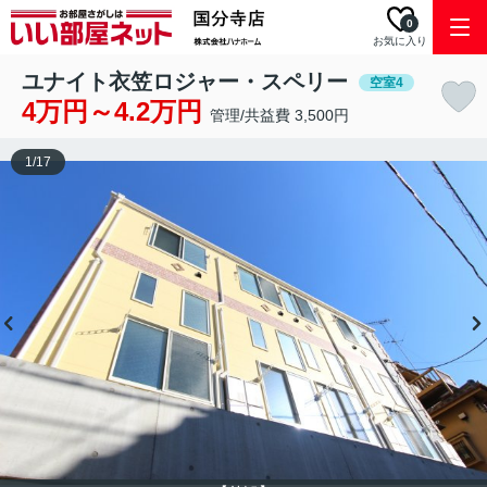
0
お気に入り
ユナイト衣笠ロジャー・スペリー
空室4
4万円～4.2万円
管理/共益費 3,500円
1
/
17