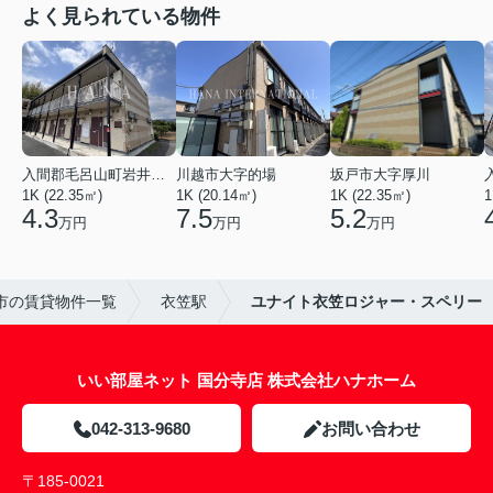
よく見られている物件
入間郡毛呂山町岩井西１丁目
川越市大字的場
坂戸市大字厚川
1K (22.35㎡)
1K (20.14㎡)
1K (22.35㎡)
1
4.3
7.5
5.2
万円
万円
万円
市の賃貸物件一覧
衣笠駅
ユナイト衣笠ロジャー・スペリー
いい部屋ネット 国分寺店 株式会社ハナホーム
042-313-9680
お問い合わせ
〒185-0021