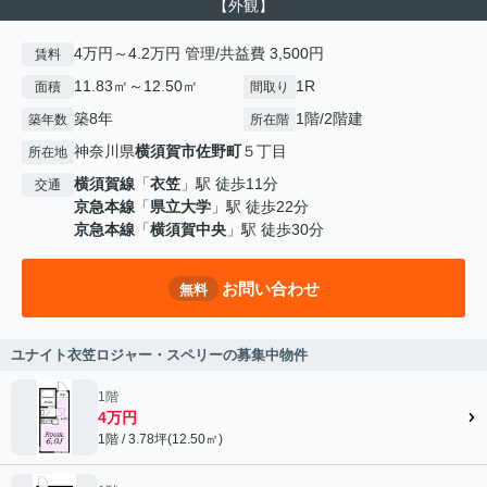
【外観】
4万円～4.2万円 管理/共益費 3,500円
賃料
11.83㎡～12.50㎡
1R
面積
間取り
築8年
1階/2階建
築年数
所在階
神奈川県
横須賀市
佐野町
５丁目
所在地
横須賀線
「
衣笠
」駅 徒歩11分
交通
京急本線
「
県立大学
」駅 徒歩22分
京急本線
「
横須賀中央
」駅 徒歩30分
お問い合わせ
無料
ユナイト衣笠ロジャー・スペリーの募集中物件
1階
4万円
1階 / 3.78坪(12.50㎡)