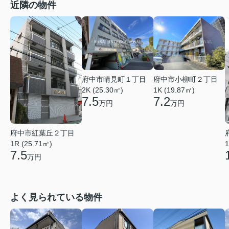
近隣の物件
府中市晴見町１丁目
府中市小柳町２丁目
2K (25.30㎡)
1K (19.87㎡)
7.5
7.2
万円
万円
府中市紅葉丘２丁目
1
1R (25.71㎡)
7.5
万円
よく見られている物件