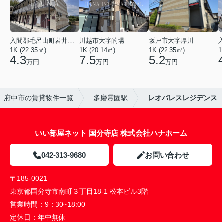
入間郡毛呂山町岩井西１丁目
川越市大字的場
坂戸市大字厚川
1K (22.35㎡)
1K (20.14㎡)
1K (22.35㎡)
1
4.3
7.5
5.2
万円
万円
万円
府中市の賃貸物件一覧
多磨霊園駅
レオパレスレジデンス
いい部屋ネット 国分寺店 株式会社ハナホーム
042-313-9680
お問い合わせ
〒185-0021
東京都国分寺市南町３丁目18-1 松本ビル3階
営業時間：
9：30~18:00
定休日：
年中無休