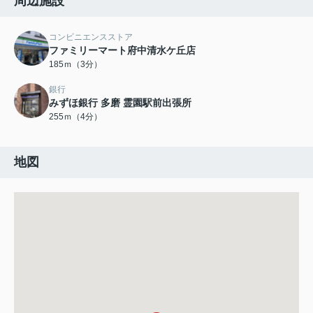
周辺施設
コンビニエンスストア
ファミリーマート府中清水ケ丘店
185ｍ（3分）
銀行
みずほ銀行 多磨 霊園駅前出張所
255ｍ（4分）
地図