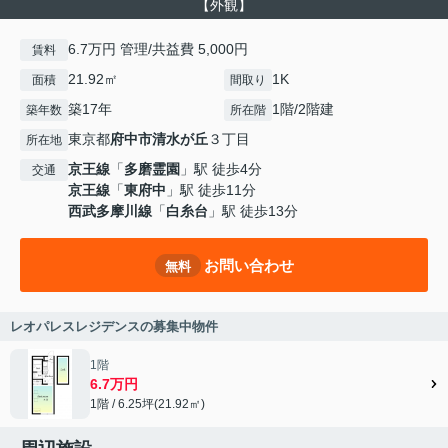
【外観】
6.7万円 管理/共益費 5,000円
賃料
21.92㎡
1K
面積
間取り
築17年
1階/2階建
築年数
所在階
東京都
府中市
清水が丘
３丁目
所在地
京王線
「
多磨霊園
」駅 徒歩4分
交通
京王線
「
東府中
」駅 徒歩11分
西武多摩川線
「
白糸台
」駅 徒歩13分
お問い合わせ
無料
レオパレスレジデンスの募集中物件
1階
6.7万円
1階 / 6.25坪(21.92㎡)