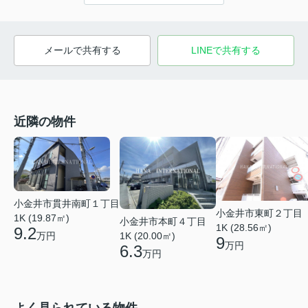
メールで共有する
LINEで共有する
近隣の物件
小金井市貫井南町１丁目
小金井市東町２丁目
1K (19.87㎡)
小金井市本町４丁目
1K (28.56㎡)
9.2
万円
1K (20.00㎡)
9
万円
6.3
万円