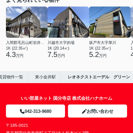
よく見られている物件
入間郡毛呂山町岩井西１丁目
川越市大字的場
坂戸市大字厚川
1K (22.35㎡)
1K (20.14㎡)
1K (22.35㎡)
1
4.3
7.5
5.2
万円
万円
万円
賃貸物件一覧
東小金井駅
レオネクストエーデル グリーン
いい部屋ネット 国分寺店 株式会社ハナホーム
042-313-9680
お問い合わせ
〒185-0021