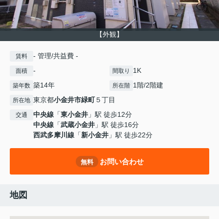
【外観】
- 管理/共益費 -
賃料
-
1K
面積
間取り
築14年
1階/2階建
築年数
所在階
東京都
小金井市
緑町
５丁目
所在地
中央線
「
東小金井
」駅 徒歩12分
交通
中央線
「
武蔵小金井
」駅 徒歩16分
西武多摩川線
「
新小金井
」駅 徒歩22分
お問い合わせ
無料
地図