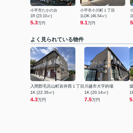
小平市たかの台
小平市小川町１丁目
1R (23.10㎡)
1LDK (46.54㎡)
1
5.3
9.1
5
万円
万円
よく見られている物件
入間郡毛呂山町岩井西１丁目
川越市大字的場
1K (22.35㎡)
1K (20.14㎡)
1
4.3
7.5
5
万円
万円