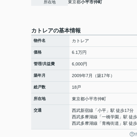
東京都
小平市
仲町
所在地
カトレアの基本情報
物件名
カトレア
価格
6.1万円
管理/共益費
6,000円
築年月
2009年7月（築17年）
総戸数
18戸
所在地
東京都
小平市
仲町
交通
西武新宿線
「
小平
」駅 徒歩17分
西武多摩湖線
「
一橋学園
」駅 徒歩
西武多摩湖線
「
青梅街道
」駅 徒歩