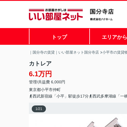
トップ
エリアか
｜国分寺の賃貸｜いい部屋ネット国分寺店
小平市の賃貸
カトレア
6.1万円
管理/共益費 6,000円
東京都
小平市
仲町
西武新宿線「小平」駅徒歩17分
西武多摩湖線「一橋
1
/
21