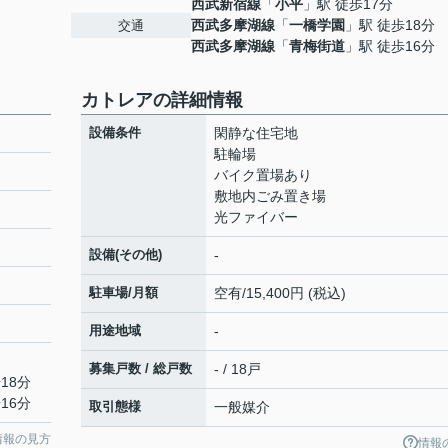
西武新宿線
「
小平
」駅 徒歩17分
西武多摩湖線
「
一橋学園
」駅 徒歩18分
交通
西武多摩湖線
「
青梅街道
」駅 徒歩16分
カトレアの詳細情報
設備条件
閑静な住宅地
駐輪場
バイク置場あり
敷地内ごみ置き場
光ファイバー
設備(その他)
-
駐車場/月額
空有/15,400円 (税込)
用途地域
-
募集戸数 / 総戸数
- / 18戸
18分
16分
取引態様
一般媒介
情報の見方
情報