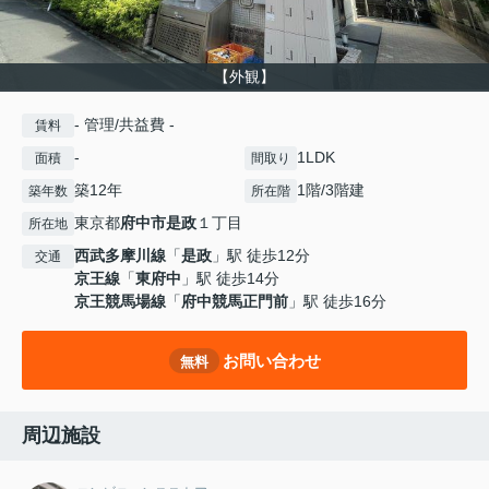
【外観】
- 管理/共益費 -
賃料
-
1LDK
面積
間取り
築12年
1階/3階建
築年数
所在階
東京都
府中市
是政
１丁目
所在地
西武多摩川線
「
是政
」駅 徒歩12分
交通
京王線
「
東府中
」駅 徒歩14分
京王競馬場線
「
府中競馬正門前
」駅 徒歩16分
お問い合わせ
無料
周辺施設