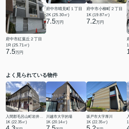
府中市晴見町１丁目
府中市小柳町２丁目
2K (25.30㎡)
1K (19.87㎡)
7.5
7.2
万円
万円
府中市紅葉丘２丁目
1
1R (25.71㎡)
7.5
万円
よく見られている物件
入間郡毛呂山町岩井西１丁目
川越市大字的場
坂戸市大字厚川
1K (22.35㎡)
1K (20.14㎡)
1K (22.35㎡)
1
4.3
7.5
5.2