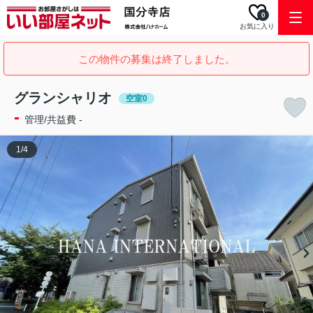
0
お気に入り
この物件の募集は終了しました。
グランシャリオ
空室0
-
管理/共益費 -
1
/
4