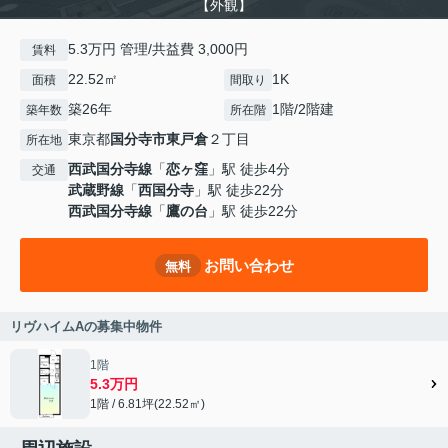
【外観】
5.3万円 管理/共益費 3,000円
賃料
22.52㎡
1K
面積
間取り
築26年
1階/2階建
築年数
所在階
東京都
国分寺市
東戸倉
２丁目
所在地
西武国分寺線
「
恋ヶ窪
」駅 徒歩4分
交通
武蔵野線
「
西国分寺
」駅 徒歩22分
西武国分寺線
「
鷹の台
」駅 徒歩22分
お問い合わせ
無料
リヴハイムAの募集中物件
1階
5.3万円
1階 / 6.81坪(22.52㎡)