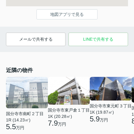
地図アプリで見る
メールで共有する
LINEで共有する
近隣の物件
国分寺市東元町３丁目
国分寺市東戸倉１丁目
1K (19.87㎡)
国分寺市南町２丁目
1
1K (20.28㎡)
5.9
万円
1R (14.23㎡)
7.9
万円
5.5
万円