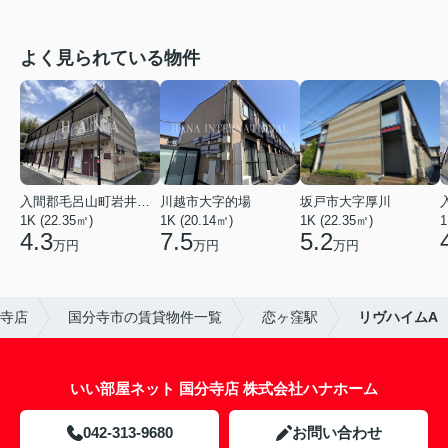
よく見られている物件
入間郡毛呂山町岩井西１丁目
川越市大字的場
坂戸市大字厚川
1K (22.35㎡)
1K (20.14㎡)
1K (22.35㎡)
1
4.3
7.5
5.2
万円
万円
万円
寺店
国分寺市の賃貸物件一覧
恋ヶ窪駅
リヴハイムA
いい部屋ネット 国分寺店 株式会社ハナホーム
042-313-9680
お問い合わせ