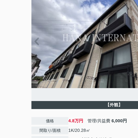
【外観】
4.8万円
管理/共益費
6,000円
価格
1K/20.28㎡
間取り/面積