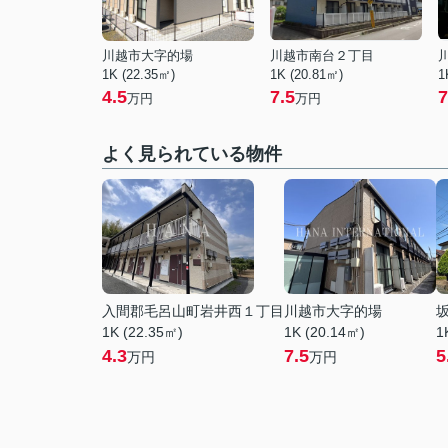
川越市大字的場
川越市南台２丁目
1K (22.35㎡)
1K (20.81㎡)
1
4.5
7.5
7
万円
万円
よく見られている物件
入間郡毛呂山町岩井西１丁目
川越市大字的場
1K (22.35㎡)
1K (20.14㎡)
1
4.3
7.5
5
万円
万円