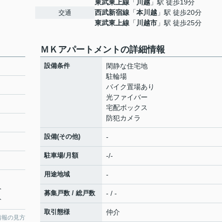
東武東上線
「
川越
」駅 徒歩19分
西武新宿線
「
本川越
」駅 徒歩20分
交通
東武東上線
「
川越市
」駅 徒歩25分
ＭＫアパートメントの詳細情報
設備条件
閑静な住宅地
駐輪場
バイク置場あり
光ファイバー
宅配ボックス
防犯カメラ
設備(その他)
-
駐車場/月額
-/-
用途地域
-
分
募集戸数 / 総戸数
- / -
分
取引態様
仲介
情報の見方