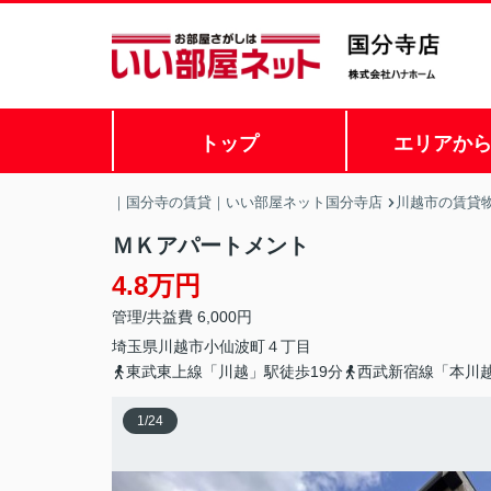
トップ
エリアか
｜国分寺の賃貸｜いい部屋ネット国分寺店
川越市の賃貸
ＭＫアパートメント
4.8万円
管理/共益費 6,000円
埼玉県
川越市
小仙波町
４丁目
東武東上線「川越」駅徒歩19分
西武新宿線「本川越
1
/
24