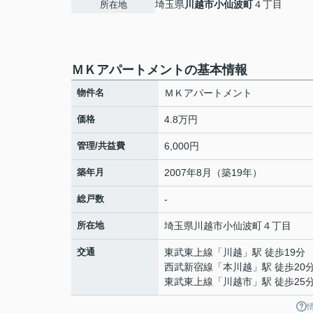
埼玉県
川越市
小仙波町
４丁目
所在地
ＭＫアパートメントの基本情報
物件名
ＭＫアパートメント
価格
4.8万円
管理/共益費
6,000円
築年月
2007年8月（築19年）
総戸数
-
所在地
埼玉県
川越市
小仙波町
４丁目
交通
東武東上線
「
川越
」駅 徒歩19分
西武新宿線
「
本川越
」駅 徒歩20
東武東上線
「
川越市
」駅 徒歩25