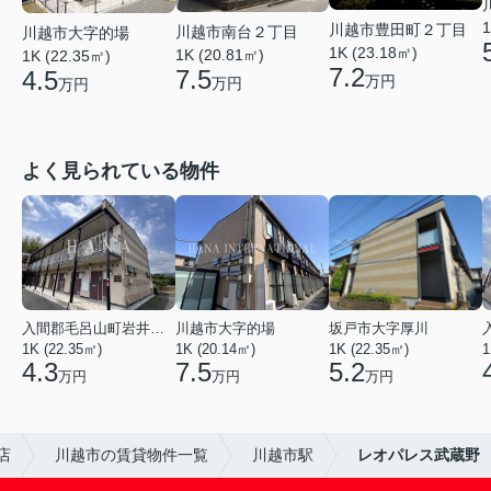
1
川越市豊田町２丁目
川越市南台２丁目
川越市大字的場
1K (23.18㎡)
1K (20.81㎡)
1K (22.35㎡)
7.2
7.5
4.5
万円
万円
万円
よく見られている物件
入間郡毛呂山町岩井西１丁目
川越市大字的場
坂戸市大字厚川
1K (22.35㎡)
1K (20.14㎡)
1K (22.35㎡)
1
4.3
7.5
5.2
万円
万円
万円
店
川越市の賃貸物件一覧
川越市駅
レオパレス武蔵野