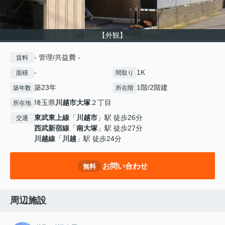
【外観】
- 管理/共益費 -
賃料
-
1K
面積
間取り
築23年
1階/2階建
築年数
所在階
埼玉県
川越市
大塚
２丁目
所在地
東武東上線
「
川越市
」駅 徒歩26分
交通
西武新宿線
「
南大塚
」駅 徒歩27分
川越線
「
川越
」駅 徒歩24分
お問い合わせ
無料
周辺施設